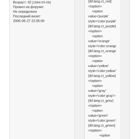
{ibf.lang.ct_red}
Возраст:
42
[1984-05-08]
</option>
Провел на форуме:
<option
Не определено
value='purple'
Последний визит:
2006-06-27 22:05:06
style='color:purple'>
{ibf.lang.ct_purple}
</option>
<option
value='orange'
style='color:orange'>
{ibf.lang.ct_orange}
</option>
<option
value='yellow'
style='color:yellow'>
{ibf.lang.ct_yellow}
</option>
<option
value='gray'
style='color:gray'>
{ibf.lang.ct_grey}
</option>
<option
value='green'
style='color:green'>
{ibf.lang.ct_green}
</option>
<option