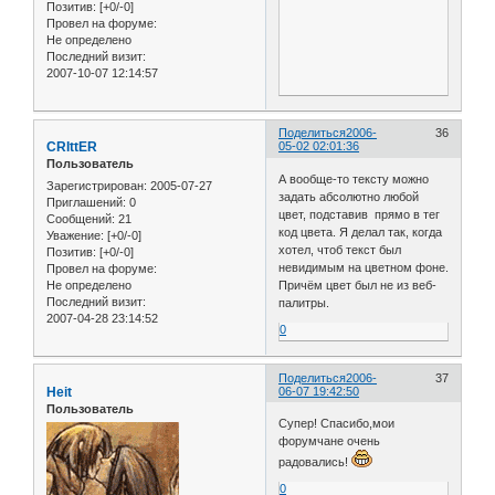
Позитив:
[+0/-0]
Провел на форуме:
Не определено
Последний визит:
2007-10-07 12:14:57
Поделиться
2006-
36
CRIttER
05-02 02:01:36
Пользователь
А вообще-то тексту можно
Зарегистрирован
: 2005-07-27
задать абсолютно любой
Приглашений:
0
цвет, подставив прямо в тег
Сообщений:
21
код цвета. Я делал так, когда
Уважение:
[+0/-0]
хотел, чтоб текст был
Позитив:
[+0/-0]
невидимым на цветном фоне.
Провел на форуме:
Не определено
Причём цвет был не из веб-
Последний визит:
палитры.
2007-04-28 23:14:52
0
Поделиться
2006-
37
Heit
06-07 19:42:50
Пользователь
Супер! Спасибо,мои
форумчане очень
радовались!
0