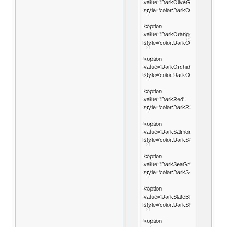
value='DarkOliveGreen'
style='color:DarkOliveGreen'>Da
<option
value='DarkOrange'
style='color:DarkOrange'>DarkOr
<option
value='DarkOrchid'
style='color:DarkOrchid'>DarkOrc
<option
value='DarkRed'
style='color:DarkRed'>DarkRed</
<option
value='DarkSalmon'
style='color:DarkSalmon'>DarkSa
<option
value='DarkSeaGreen'
style='color:DarkSeaGreen'>Dar
<option
value='DarkSlateBlue'
style='color:DarkSlateBlue'>DarkS
<option