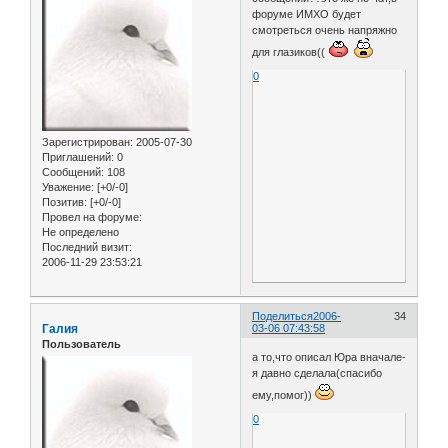
форуме ИМХО будет
смотреться очень напряжно
для глазиков((
0
Зарегистрирован
: 2005-07-30
Приглашений:
0
Сообщений:
108
Уважение:
[+0/-0]
Позитив:
[+0/-0]
Провел на форуме:
Не определено
Последний визит:
2006-11-29 23:53:21
Поделиться
2006-
34
Галия
03-06 07:43:58
Пользователь
а то,что описал Юра вначале-
я давно сделала(спасибо
ему,помог))
0