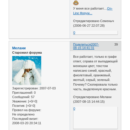
У меня все работает....
On-
Line Форум...
Отредактировано Семеныч
(2006-06-27 22:07:28)
0
Поделиться
2007-
39
Мелани
08-15 14:41:31
Старожил форума
Все работает, только в графе
ответ, справа от выпадающей
менюшки цвет, текстом
написано синий, красный,
фиолетовый, оранжевый,
желтый, серый, зеленый.
Почему? Скопировала только
Зарегистрирован
: 2007-07-03
часть, выделенную красным.
Приглашений:
0
Отредактировано Мелани
Сообщений:
57
Уважение:
[+0/-0]
(2007-08-15 14:44:15)
Позитив:
[+0/-0]
0
Провел на форуме:
Не определено
Последний визит:
2008-03-20 20:34:11