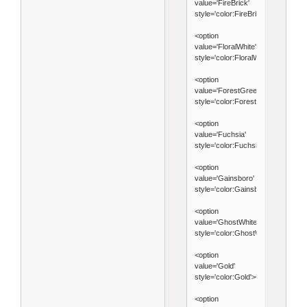
value='FireBrick'
style='color:FireBrick'>FireBrick<
<option
value='FloralWhite'
style='color:FloralWhite'>FloralWh
<option
value='ForestGreen'
style='color:ForestGreen'>Forest
<option
value='Fuchsia'
style='color:Fuchsia'>Fuchsia</op
<option
value='Gainsboro'
style='color:Gainsboro'>Gainsbor
<option
value='GhostWhite'
style='color:GhostWhite'>GhostWh
<option
value='Gold'
style='color:Gold'>Gold</option>
<option