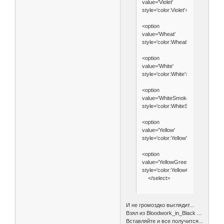
value='Violet'
style='color:Violet'>Violet</option>
<option
value='Wheat'
style='color:Wheat'>Wheat</optio
<option
value='White'
style='color:White'>White</option>
<option
value='WhiteSmoke'
style='color:WhiteSmoke'>WhiteS
<option
value='Yellow'
style='color:Yellow'>Yellow</optio
<option
value='YellowGreen'
style='color:YellowGreen'>Yellow
</select>
И не громоздко выглядит...
Взял из Bloodwork_in_Black ...
Вставляйте и все получится...