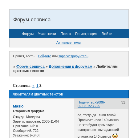
Форум сервиса
Форум
Участники
Поиск
Регистрация
Войти
Активные темы
Привет, Гость!
Войдите
или
зарегистрируйтесь
.
»
Форум сервиса
»
Дополнения к форумам
»
Любителям
цветных текстов
Страница:
«
1
2
Любителям цветных текстов
Поделиться
2006-
31
Maslo
02-03 15:35:25
Старожил форума
аа, тогда да.. скин такой...
Откуда:
Молдова
Прописать все 140 можно...
Зарегистрирован
: 2005-11-04
но это будет громоздко
Приглашений:
0
смотреться- выпадающий
Сообщений:
722
Уважение:
[+0/-0]
список на 140 цветов