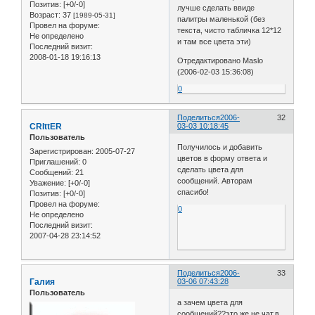
Позитив:
[+0/-0]
лучше сделать ввиде
Возраст:
37
[1989-05-31]
палитры маленькой (без
Провел на форуме:
текста, чисто табличка 12*12
Не определено
и там все цвета эти)
Последний визит:
2008-01-18 19:16:13
Отредактировано Maslo
(2006-02-03 15:36:08)
0
Поделиться
2006-
32
CRIttER
03-03 10:18:45
Пользователь
Получилось и добавить
Зарегистрирован
: 2005-07-27
цветов в форму ответа и
Приглашений:
0
сделать цвета для
Сообщений:
21
сообщений. Авторам
Уважение:
[+0/-0]
спасибо!
Позитив:
[+0/-0]
Провел на форуме:
0
Не определено
Последний визит:
2007-04-28 23:14:52
Поделиться
2006-
33
Галия
03-06 07:43:28
Пользователь
а зачем цвета для
сообщений??это же не чат,в