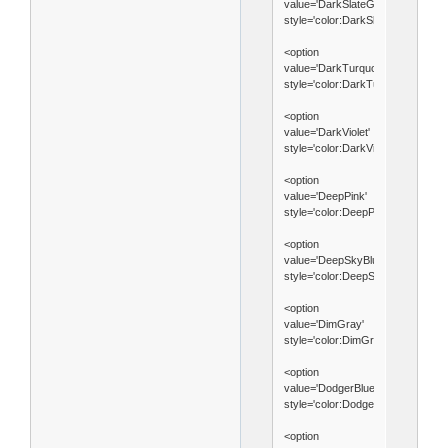
value='DarkSlateGray'
style='color:DarkSlateGray'>Dark
<option
value='DarkTurquoise'
style='color:DarkTurquoise'>Dark
<option
value='DarkViolet'
style='color:DarkViolet'>DarkViole
<option
value='DeepPink'
style='color:DeepPink'>DeepPink<
<option
value='DeepSkyBlue'
style='color:DeepSkyBlue'>DeepS
<option
value='DimGray'
style='color:DimGray'>DimGray</
<option
value='DodgerBlue'
style='color:DodgerBlue'>DodgerB
<option