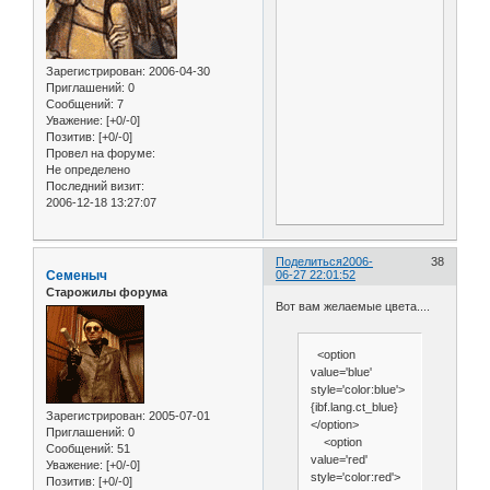
Зарегистрирован
: 2006-04-30
Приглашений:
0
Сообщений:
7
Уважение:
[+0/-0]
Позитив:
[+0/-0]
Провел на форуме:
Не определено
Последний визит:
2006-12-18 13:27:07
Поделиться
2006-
38
Семеныч
06-27 22:01:52
Старожилы форума
Вот вам желаемые цвета....
<option
value='blue'
style='color:blue'>
{ibf.lang.ct_blue}
Зарегистрирован
: 2005-07-01
</option>
Приглашений:
0
<option
Сообщений:
51
value='red'
Уважение:
[+0/-0]
style='color:red'>
Позитив:
[+0/-0]