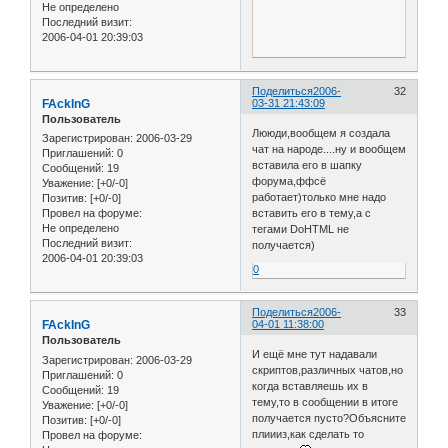
Не определено
Последний визит:
2006-04-01 20:39:03
Поделиться
2006-
32
FAckInG
03-31 21:43:09
Пользователь
Лююди,вообщем я создала
Зарегистрирован
: 2006-03-29
чат на народе....ну и вообщем
Приглашений:
0
вставила его в шапку
Сообщений:
19
форума,ффсё
Уважение:
[+0/-0]
работает)только мне надо
Позитив:
[+0/-0]
вставить его в тему,а с
Провел на форуме:
Не определено
тегами DoHTML не
Последний визит:
получается)
2006-04-01 20:39:03
0
Поделиться
2006-
33
FAckInG
04-01 11:38:00
Пользователь
И ещё мне тут надавали
Зарегистрирован
: 2006-03-29
скриптов,различных чатов,но
Приглашений:
0
когда вставляешь их в
Сообщений:
19
тему,то в сообщении в итоге
Уважение:
[+0/-0]
получается пусто?Объясните
Позитив:
[+0/-0]
плиииз,как сделать то
Провел на форуме: