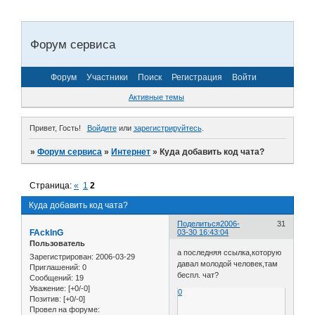
Форум сервиса
Форум
Участники
Поиск
Регистрация
Войти
Активные темы
Привет, Гость!
Войдите
или
зарегистрируйтесь
.
»
Форум сервиса
»
Интернет
»
Куда добавить код чата?
Страница:
«
1
2
Куда добавить код чата?
Поделиться
2006-
31
FAckInG
03-30 16:43:04
Пользователь
а последняя ссылка,которую
Зарегистрирован
: 2006-03-29
давал молодой человек,там
Приглашений:
0
беспл. чат?
Сообщений:
19
Уважение:
[+0/-0]
0
Позитив:
[+0/-0]
Провел на форуме: