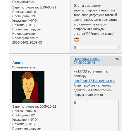
Пользователь
Это ты сам должен
Зарегистрирован
: 2006-03-29
зарегестрировать чат,и там
Приглашений:
0
тебе либо дадут уже готовый
Сообщений:
19
скрипт,либоможно составить
Уважение:
[+0/-0]
его самому...а на мои
Позитив:
[+0/-0]
вопросы кто-нибудь
Провел на форуме:
Не определено
ответит????(смотри выше)
Последний визит:
2006-04-01 20:39:03
0
Поделиться
2006-
36
Anarh
04-09 20:39:48
Пользователь
на MYBB есть чаты!!! к
примеру
http://punk77.5bb.ru/chat.php
А как такой же чат можно
сделать на IPB!????? мой
форум anarh.0bb.ru
0
Зарегистрирован
: 2005-10-22
Приглашений:
0
Сообщений:
82
Уважение:
[+0/-0]
Позитив:
[+0/-0]
Провел на форуме: