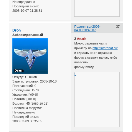
Не определено
Последний визит:
2006-10-07 21:38:31
Поделиться
2006-
37
Dron
04-09 20:43:07
Заблокированный
2
Anarh
Можно зарегить чат, к
примеру на
http://interchat.ru/
и сделать на гл.странице
форума ссылку на чат, либо
повесить
форму входа.
0
Откуда:
г. Псков
Зарегистрирован
: 2005-10-18
Приглашений:
0
Сообщений:
1578
Уважение:
[+0/-0]
Позитив:
[+0/-0]
Возраст:
45
[1980-10-21]
Провел на форуме:
Не определено
Последний визит:
2008-03-09 00:35:05