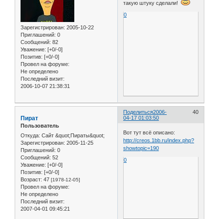
такую штуку сделали!
0
Зарегистрирован
: 2005-10-22
Приглашений:
0
Сообщений:
82
Уважение:
[+0/-0]
Позитив:
[+0/-0]
Провел на форуме:
Не определено
Последний визит:
2006-10-07 21:38:31
Поделиться
2006-
40
Пират
04-17 01:03:50
Пользователь
Вот тут всё описано:
Откуда:
Сайт &quot;Пираты&quot;
http://creos.1bb.ru/index.php?
Зарегистрирован
: 2005-11-25
showtopic=190
Приглашений:
0
Сообщений:
52
0
Уважение:
[+0/-0]
Позитив:
[+0/-0]
Возраст:
47
[1978-12-05]
Провел на форуме:
Не определено
Последний визит:
2007-04-01 09:45:21