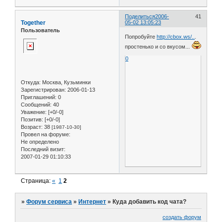
Поделиться
2006-
41
Together
05-02 13:05:23
Пользователь
Попробуйте
http://cbox.ws/..
.
простенько и со вкусом...
0
Откуда:
Москва, Кузьминки
Зарегистрирован
: 2006-01-13
Приглашений:
0
Сообщений:
40
Уважение:
[+0/-0]
Позитив:
[+0/-0]
Возраст:
38
[1987-10-30]
Провел на форуме:
Не определено
Последний визит:
2007-01-29 01:10:33
Страница:
«
1
2
»
Форум сервиса
»
Интернет
»
Куда добавить код чата?
создать форум