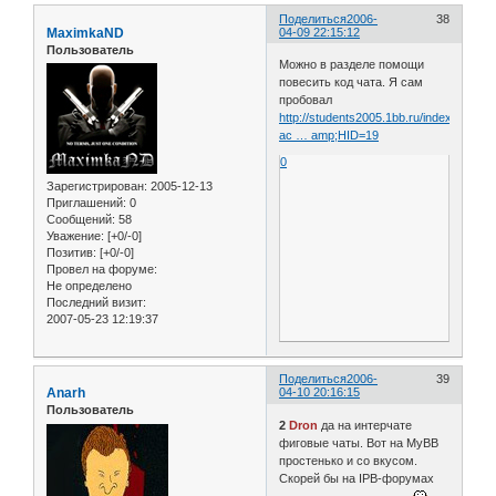
Поделиться
2006-
38
MaximkaND
04-09 22:15:12
Пользователь
Можно в разделе помощи
повесить код чата. Я сам
пробовал
http://students2005.1bb.ru/index.php?
ac … amp;HID=19
0
Зарегистрирован
: 2005-12-13
Приглашений:
0
Сообщений:
58
Уважение:
[+0/-0]
Позитив:
[+0/-0]
Провел на форуме:
Не определено
Последний визит:
2007-05-23 12:19:37
Поделиться
2006-
39
Anarh
04-10 20:16:15
Пользователь
2
Dron
да на интерчате
фиговые чаты. Вот на MyBB
простенько и со вкусом.
Скорей бы на IPB-форумах