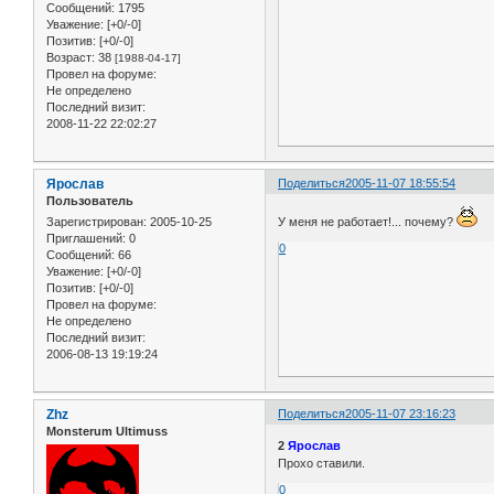
Сообщений:
1795
Уважение:
[+0/-0]
Позитив:
[+0/-0]
Возраст:
38
[1988-04-17]
Провел на форуме:
Не определено
Последний визит:
2008-11-22 22:02:27
Ярослав
Поделиться
2005-11-07 18:55:54
Пользователь
Зарегистрирован
: 2005-10-25
У меня не работает!... почему?
Приглашений:
0
0
Сообщений:
66
Уважение:
[+0/-0]
Позитив:
[+0/-0]
Провел на форуме:
Не определено
Последний визит:
2006-08-13 19:19:24
Zhz
Поделиться
2005-11-07 23:16:23
Monsterum Ultimuss
2
Ярослав
Прохо ставили.
0