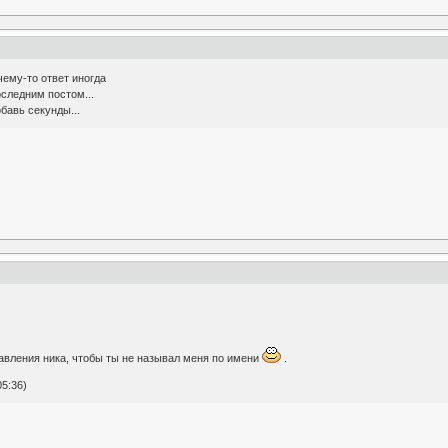
ему-то ответ иногда
следним постом...
бавь секунды...
авления ника, чтобы ты не называл меня по имени
.
5:36)