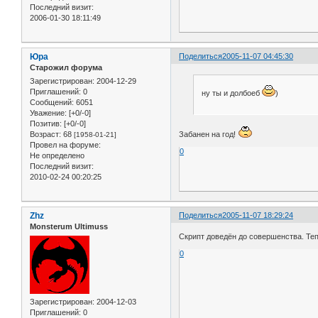
Последний визит:
2006-01-30 18:11:49
Юра
Поделиться
2005-11-07 04:45:30
Старожил форума
Зарегистрирован
: 2004-12-29
Приглашений:
0
ну ты и долбоеб
)
Сообщений:
6051
Уважение:
[+0/-0]
Позитив:
[+0/-0]
Забанен на год!
Возраст:
68
[1958-01-21]
Провел на форуме:
0
Не определено
Последний визит:
2010-02-24 00:20:25
Zhz
Поделиться
2005-11-07 18:29:24
Monsterum Ultimuss
Скрипт доведён до совершенства. Тепе
0
Зарегистрирован
: 2004-12-03
Приглашений:
0