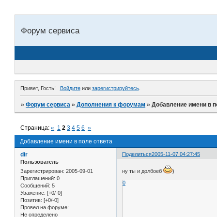
Форум сервиса
Привет, Гость!
Войдите
или
зарегистрируйтесь
.
»
Форум сервиса
»
Дополнения к форумам
»
Добавление имени в п
Страница:
«
1
2
3
4
5
6
»
Добавление имени в поле ответа
dir
Поделиться
2005-11-07 04:27:45
Пользователь
Зарегистрирован
: 2005-09-01
ну ты и долбоеб
)
Приглашений:
0
0
Сообщений:
5
Уважение:
[+0/-0]
Позитив:
[+0/-0]
Провел на форуме:
Не определено