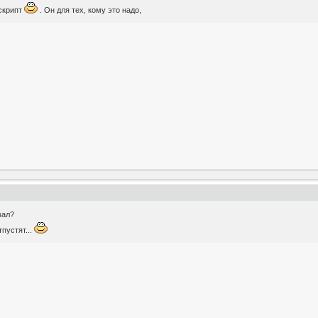
 скрипт
. Он для тех, кому это надо,
вал?
тпустят...