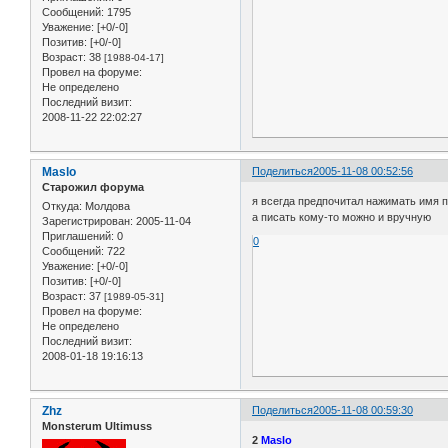
Сообщений:
1795
Уважение:
[+0/-0]
Позитив:
[+0/-0]
Возраст:
38
[1988-04-17]
Провел на форуме:
Не определено
Последний визит:
2008-11-22 22:02:27
Maslo
Поделиться
2005-11-08 00:52:56
Старожил форума
я всегда предпочитал нажимать имя п
Откуда:
Молдова
а писать кому-то можно и вручную
Зарегистрирован
: 2005-11-04
Приглашений:
0
0
Сообщений:
722
Уважение:
[+0/-0]
Позитив:
[+0/-0]
Возраст:
37
[1989-05-31]
Провел на форуме:
Не определено
Последний визит:
2008-01-18 19:16:13
Zhz
Поделиться
2005-11-08 00:59:30
Monsterum Ultimuss
2
Maslo