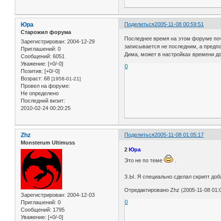
Юра
Поделиться
2005-11-08 00:59:51
Старожил форума
Последнее время на этом форуме поч
Зарегистрирован
: 2004-12-29
записывается не последним, а предпо
Приглашений:
0
Дима, может в настройках времени до
Сообщений:
6051
Уважение:
[+0/-0]
0
Позитив:
[+0/-0]
Возраст:
68
[1958-01-21]
Провел на форуме:
Не определено
Последний визит:
2010-02-24 00:20:25
Zhz
Поделиться
2005-11-08 01:05:17
Monsterum Ultimuss
2
Юра
Это не по теме
.
З.Ы. Я специально сделал скрипт доб
Отредактировано Zhz (2005-11-08 01:0
Зарегистрирован
: 2004-12-03
0
Приглашений:
0
Сообщений:
1795
Уважение:
[+0/-0]