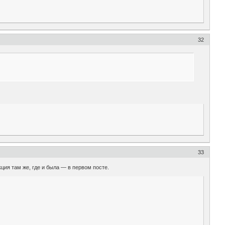
32
33
кция там же, где и была — в первом посте.