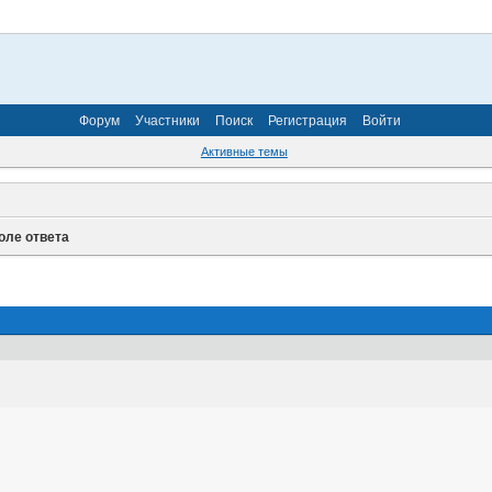
Форум
Участники
Поиск
Регистрация
Войти
Активные темы
оле ответа