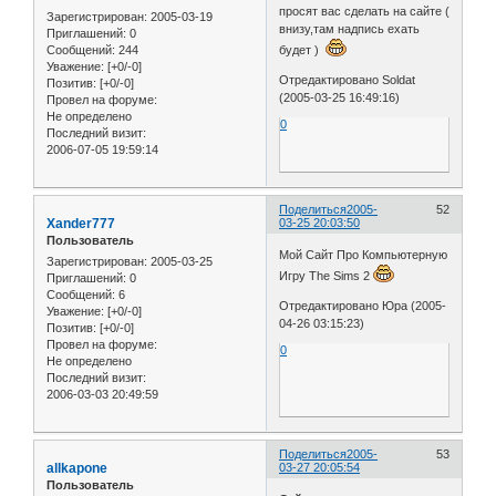
просят вас сделать на сайте (
Зарегистрирован
: 2005-03-19
внизу,там надпись ехать
Приглашений:
0
Сообщений:
244
будет )
Уважение:
[+0/-0]
Отредактировано Soldat
Позитив:
[+0/-0]
(2005-03-25 16:49:16)
Провел на форуме:
Не определено
0
Последний визит:
2006-07-05 19:59:14
Поделиться
2005-
52
Xander777
03-25 20:03:50
Пользователь
Мой Сайт Про Компьютерную
Зарегистрирован
: 2005-03-25
Игру The Sims 2
Приглашений:
0
Сообщений:
6
Отредактировано Юра (2005-
Уважение:
[+0/-0]
04-26 03:15:23)
Позитив:
[+0/-0]
Провел на форуме:
0
Не определено
Последний визит:
2006-03-03 20:49:59
Поделиться
2005-
53
allkapone
03-27 20:05:54
Пользователь