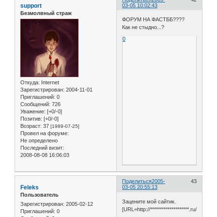
support
03-05 10:02:43
Безмолвный страж
ФОРУМ НА ФАСТББ????
Как не стыдно...?
0
Откуда:
Internet
Зарегистрирован
: 2004-11-01
Приглашений:
0
Сообщений:
726
Уважение:
[+0/-0]
Позитив:
[+0/-0]
Возраст:
37
[1989-07-25]
Провел на форуме:
Не определено
Последний визит:
2008-08-08 16:06:03
Поделиться
2005-
43
Feleks
03-05 20:55:13
Пользователь
Зацените мой сайтик.
Зарегистрирован
: 2005-02-12
[URL=http://********************.ru/[/URL]
Приглашений:
0