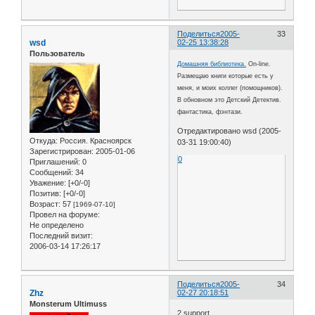
Поделиться
2005-
33
wsd
02-25 13:38:28
Пользователь
Домашняя библиотека.
On-line.
Размещаю книги которые есть у
меня, и моих коллег (помощников).
В обновном это Детский Детектив.
фантастика, фэнтази.
Отредактировано wsd (2005-
Откуда:
Россия. Красноярск
03-31 19:00:40)
Зарегистрирован
: 2005-01-06
0
Приглашений:
0
Сообщений:
34
Уважение:
[+0/-0]
Позитив:
[+0/-0]
Возраст:
57
[1969-07-10]
Провел на форуме:
Не определено
Последний визит:
2006-03-14 17:26:17
Поделиться
2005-
34
Zhz
02-27 20:18:51
Monsterum Ultimuss
2 support