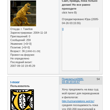
Сайт, правда, пока только
делаю! Но все равно
приходите
click here B)
Отредактировано Юра (2005-
04-26 03:15:55)
Откуда:
г. Тамбов
0
Зарегистрирован
: 2004-11-18
Приглашений:
0
Сообщений:
259
Уважение:
[+0/-0]
Позитив:
[+0/-0]
Возраст:
36
[1990-01-29]
Провел на форуме:
Не определено
Последний визит:
2007-09-10 19:45:29
Поделиться
2005-
54
t-moor
03-30 10:10:47
Пользователь
Хочу предложить на ваш суд
мой проект для переводчиков
и филологов:
http://uztranslations.wol.bz/
средняя посещаемость пока
что 150-200 посетителей в