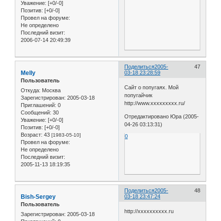
Уважение:
[+0/-0]
Позитив:
[+0/-0]
Провел на форуме:
Не определено
Последний визит:
2006-07-14 20:49:39
Поделиться
2005-
47
Melly
03-18 23:28:59
Пользователь
Сайт о попугаях. Мой
Откуда:
Москва
попугайчик
Зарегистрирован
: 2005-03-18
http://www.ххххххххх.ru/
Приглашений:
0
Сообщений:
30
Отредактировано Юра (2005-
Уважение:
[+0/-0]
04-26 03:13:31)
Позитив:
[+0/-0]
Возраст:
43
[1983-05-10]
0
Провел на форуме:
Не определено
Последний визит:
2005-11-13 18:19:35
Поделиться
2005-
48
Bish-Sergey
03-18 23:47:24
Пользователь
http://хххххххххх.ru
Зарегистрирован
: 2005-03-18