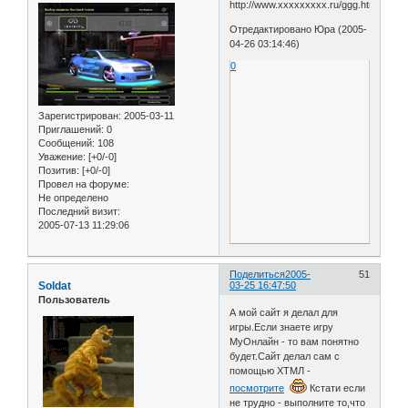
http://www.ххххххххх.ru/ggg.html
Отредактировано Юра (2005-
04-26 03:14:46)
0
Зарегистрирован
: 2005-03-11
Приглашений:
0
Сообщений:
108
Уважение:
[+0/-0]
Позитив:
[+0/-0]
Провел на форуме:
Не определено
Последний визит:
2005-07-13 11:29:06
Поделиться
2005-
51
Soldat
03-25 16:47:50
Пользователь
А мой сайт я делал для
игры.Если знаете игру
МуОнлайн - то вам понятно
будет.Сайт делал сам с
помощью ХТМЛ -
посмотрите
Кстати если
не трудно - выполните то,что