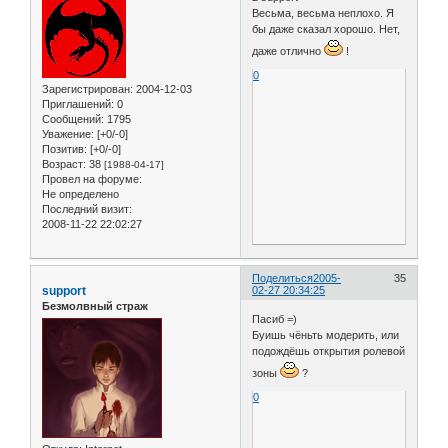
Весьма, весьма неплохо. Я
бы даже сказал хорошо. Нет,
даже отлично
!
0
Зарегистрирован
: 2004-12-03
Приглашений:
0
Сообщений:
1795
Уважение:
[+0/-0]
Позитив:
[+0/-0]
Возраст:
38
[1988-04-17]
Провел на форуме:
Не определено
Последний визит:
2008-11-22 22:02:27
Поделиться
2005-
35
support
02-27 20:34:25
Безмолвный страж
Пасиб =)
Буишь чёньть модерить, или
подождёшь открытия ролевой
зоны
?
0