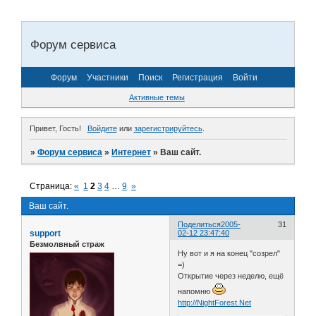
Форум сервиса
Форум
Участники
Поиск
Регистрация
Войти
Активные темы
Привет, Гость!
Войдите
или
зарегистрируйтесь
.
»
Форум сервиса
»
Интернет
»
Ваш сайт.
Страница:
«
1
2
3
4
…
9
»
Ваш сайт.
Поделиться
2005-
31
support
02-12 23:47:40
Безмолвный страж
Ну вот и я на конец "созрел"
=)
Открытие через неделю, ещё
напомню
http://NightForest.Net