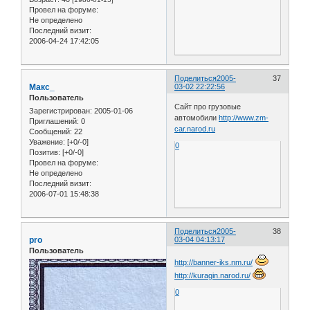
Провел на форуме:
Не определено
Последний визит:
2006-04-24 17:42:05
Поделиться
2005-
37
Макс_
03-02 22:22:56
Пользователь
Сайт про грузовые
Зарегистрирован
: 2005-01-06
автомобили
http://www.zm-
Приглашений:
0
car.narod.ru
Сообщений:
22
Уважение:
[+0/-0]
0
Позитив:
[+0/-0]
Провел на форуме:
Не определено
Последний визит:
2006-07-01 15:48:38
Поделиться
2005-
38
pro
03-04 04:13:17
Пользователь
http://banner-iks.nm.ru/
http://kuragin.narod.ru/
0