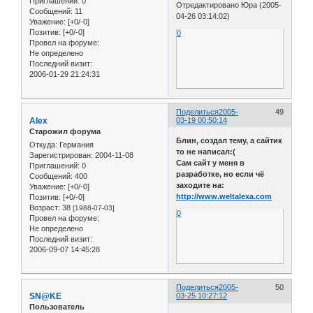
Приглашений:
0
Отредактировано Юра (2005-
Сообщений:
11
04-26 03:14:02)
Уважение:
[+0/-0]
Позитив:
[+0/-0]
0
Провел на форуме:
Не определено
Последний визит:
2006-01-29 21:24:31
Поделиться
2005-
49
Alex
03-19 00:50:14
Старожил форума
Блин, создал тему, а сайтик
Откуда:
Германия
то не написал:(
Зарегистрирован
: 2004-11-08
Сам сайт у меня в
Приглашений:
0
разработке, но если чё
Сообщений:
400
заходите на:
Уважение:
[+0/-0]
http://www.weltalexa.com
Позитив:
[+0/-0]
Возраст:
38
[1988-07-03]
0
Провел на форуме:
Не определено
Последний визит:
2006-09-07 14:45:28
Поделиться
2005-
50
SN@KE
03-25 10:27:12
Пользователь