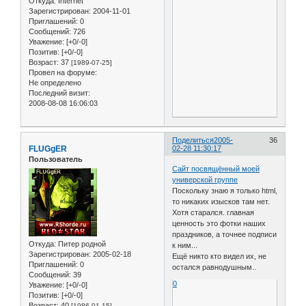
Откуда:
Internet
Зарегистрирован
: 2004-11-01
Приглашений:
0
Сообщений:
726
Уважение:
[+0/-0]
Позитив:
[+0/-0]
Возраст:
37
[1989-07-25]
Провел на форуме:
Не определено
Последний визит:
2008-08-08 16:06:03
Поделиться
2005-
36
FLUGgER
02-28 11:30:17
Пользователь
Сайт посвящённый моей
универской группе
Поскольку знаю я только html,
то никаких изысков там нет.
Хотя старался. главная
ценность это фотки наших
праздников, а точнее подписи
Откуда:
Питер родной
к ним...
Зарегистрирован
: 2005-02-18
Ещё никто кто видел их, не
Приглашений:
0
остался равнодушным..
Сообщений:
39
0
Уважение:
[+0/-0]
Позитив:
[+0/-0]
Возраст:
40
[1986-01-15]