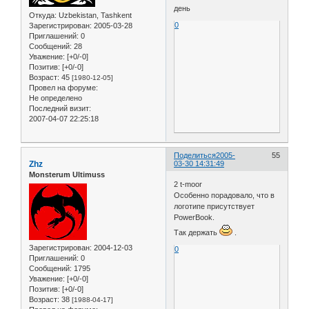
день
Откуда:
Uzbekistan, Tashkent
0
Зарегистрирован
: 2005-03-28
Приглашений:
0
Сообщений:
28
Уважение:
[+0/-0]
Позитив:
[+0/-0]
Возраст:
45
[1980-12-05]
Провел на форуме:
Не определено
Последний визит:
2007-04-07 22:25:18
Поделиться
2005-
55
Zhz
03-30 14:31:49
Monsterum Ultimuss
2 t-moor
Особенно порадовало, что в
логотипе присутствует
PowerBook.
Так держать
.
Зарегистрирован
: 2004-12-03
0
Приглашений:
0
Сообщений:
1795
Уважение:
[+0/-0]
Позитив:
[+0/-0]
Возраст:
38
[1988-04-17]