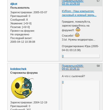
Поделиться
2005-
57
djkot
03-31 13:29:33
Пользователь
KVRom - Наш компьютер:
Зарегистрирован
: 2005-03-07
ласковый и нежный зверь...
Приглашений:
0
Сообщений:
8
Граждане, пожалуйста,
Уважение:
[+0/-0]
зарегистрируйтесь на
Позитив:
[+0/-0]
форуме!!!
Провел на форуме:
Не определено
Спасибо!
Последний визит:
З.Ы. Нужны модераторы...
2005-04-12 10:38:08
Отредактировано Юра (2005-
04-01 03:13:38)
0
Поделиться
2005-
58
kolobochek
04-01 10:26:11
Старожилы форума
А что с сылочкой?
0
Зарегистрирован
: 2004-12-19
Приглашений:
0
Сообщений:
207