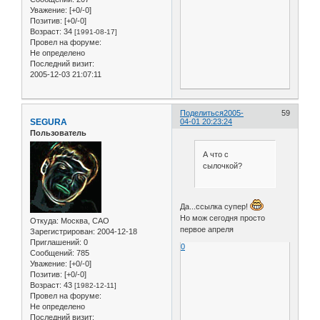
Уважение:
[+0/-0]
Позитив:
[+0/-0]
Возраст:
34
[1991-08-17]
Провел на форуме:
Не определено
Последний визит:
2005-12-03 21:07:11
Поделиться
2005-
59
SEGURA
04-01 20:23:24
Пользователь
А что с
сылочкой?
Да...ссылка супер!
Но мож сегодня просто
Откуда:
Москва, САО
первое апреля
Зарегистрирован
: 2004-12-18
Приглашений:
0
0
Сообщений:
785
Уважение:
[+0/-0]
Позитив:
[+0/-0]
Возраст:
43
[1982-12-11]
Провел на форуме:
Не определено
Последний визит: