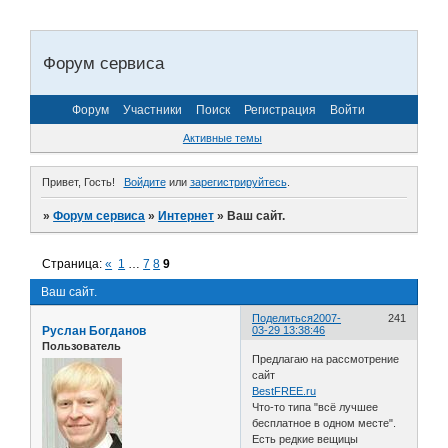
Форум сервиса
Форум
Участники
Поиск
Регистрация
Войти
Активные темы
Привет, Гость!
Войдите
или
зарегистрируйтесь
.
»
Форум сервиса
»
Интернет
»
Ваш сайт.
Страница:
«
1
…
7
8
9
Ваш сайт.
Поделиться
2007-
241
Руслан Богданов
03-29 13:38:46
Пользователь
Предлагаю на рассмотрение
сайт
BestFREE.ru
Что-то типа "всё лучшее
бесплатное в одном месте".
Есть редкие вещицы