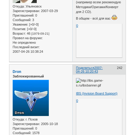
(например всем рекомендую
Откуда:
Ульяновск
Методики/Оригами/Конверт
Зарегистрирован
: 2007-03-29
для 2 CD).
Приглашений:
0
В общем - всё для вас
Сообщений:
3
Уважение:
[+0/-0]
0
Позитив:
[+0/-0]
Возраст:
46
[1979-09-21]
Провел на форуме:
Не определено
Последний визит:
2007-04-26 10:38:24
Поделиться
2007-
242
Dron
04-26 10:20:43
Заблокированный
IBS (Invision Board Support)
0
Откуда:
г. Псков
Зарегистрирован
: 2005-10-18
Приглашений:
0
Сообщений:
1578