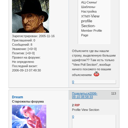
АЦ-Скины/
Шаблоны-
Настройка
View
ХТМЛ-
profile
Section
-
Member Profile
Page
Зарегистрирован
: 2005-11-16
Приглашений:
0
Сообщений:
8
Уважение:
[+0/-0]
Объясните где вы нашли
Позитив:
[+0/-0]
строку, выделенную большим
Провел на форуме:
шрифтом?? Там есть только
Не определено
"View Poll Section", вообще
Последний визит:
ничего похожего по вашим
2006-09-13 07:49:30
объяснениям
0
Поделиться
2006-
113
Dream
09-10 08:58:33
Старожилы форума
2
RIP
Profile View Section
0