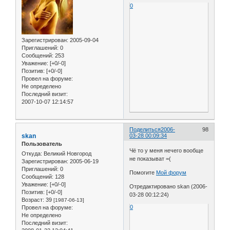
0
Зарегистрирован
: 2005-09-04
Приглашений:
0
Сообщений:
253
Уважение:
[+0/-0]
Позитив:
[+0/-0]
Провел на форуме:
Не определено
Последний визит:
2007-10-07 12:14:57
Поделиться
2006-
98
skan
03-28 00:09:34
Пользователь
Чё то у меня нечего вообще
Откуда:
Великий Новгород
не показыват =(
Зарегистрирован
: 2005-06-19
Приглашений:
0
Помогите
Мой форум
Сообщений:
128
Уважение:
[+0/-0]
Отредактировано skan (2006-
Позитив:
[+0/-0]
03-28 00:12:24)
Возраст:
39
[1987-06-13]
0
Провел на форуме:
Не определено
Последний визит: