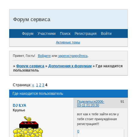
Форум сервиса
Форум
Участники
Поиск
Регистрация
Войти
Активные темы
Привет, Гость!
Войдите
или
зарегистрируйтесь
.
»
Форум сервиса
»
Дополнения к форумам
»
Где находится
пользователь
Страница:
«
1
2
3
4
Где находится пользователь
Поделиться
2006-
91
DJ ILYA
03-11 21:20:30
Крупье
вот как к тебе зайти если у
тебя стоит принуждённая
регистрация!!!
0