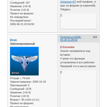
showuser=57
мой профиль, я
Сообщений:
167
щас на форуме (в коренной).
Уважение:
[+0/-0]
Убедись
Позитив:
[+0/-0]
Провел на форуме:
0
Не определено
Последний визит:
2006-06-21 03:54:59
Поделиться
2006-
104
Dron
03-28 11:28:42
Заблокированный
2
Grounder
Значит неправильно код
вставил.
У меня это функция
установлена и все работает.
Проверяй что и как вставлял.
0
Откуда:
г. Псков
Зарегистрирован
: 2005-10-18
Приглашений:
0
Сообщений:
1578
Уважение:
[+0/-0]
Позитив:
[+0/-0]
Возраст:
45
[1980-10-21]
Провел на форуме:
Не определено