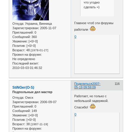
что угодно
сделать =)
Главное чтоб эти форумы
Откуда:
Украина, Винница
Зарегистрирован
: 2005-11-07
работали
Приглашений:
0
0
Сообщений:
360
Уважение:
[+0/-0]
Позитив:
[+0/-0]
Возраст:
48
[1978-01-27]
Провел на форуме:
Не определено
Последний визит:
2010-03-03 01:46:32
Поделиться
2007-
116
StiNGer(O-S)
05-19 09:59:09
Подпольных дел мастер
Работает, но только с
Откуда:
Омск
небольшой задержкой.
Зарегистрирован
: 2006-09-07
Приглашений:
0
Спасибо!
Сообщений:
149
0
Уважение:
[+0/-0]
Позитив:
[+0/-0]
Возраст:
38
[1987-11-19]
Провел на форуме: