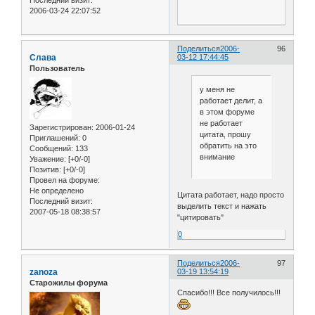
Последний визит:
2006-03-24 22:07:52
Поделиться
2006-
96
Слава
03-12 17:44:45
Пользователь
у меня не
работает делит, а
в этом форуме
не работает
Зарегистрирован
: 2006-01-24
цитата, прошу
Приглашений:
0
обратить на это
Сообщений:
133
внимание
Уважение:
[+0/-0]
Позитив:
[+0/-0]
Провел на форуме:
Не определено
Цитата работает, надо просто
Последний визит:
выделить текст и нажать
2007-05-18 08:38:57
"цитировать"
0
Поделиться
2006-
97
zanoza
03-19 13:54:19
Старожилы форума
Спасибо!!! Все получилось!!!