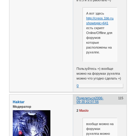
в 8.5 и 9.0 работало =)
А вот здесь
http://creos.1bb.ru/index.php?
showtopic=641
есть скрипт
Online/Offline для
форумов
которые
расположены на
рухелпе.
Пользуйтесь =) вообще
можно на форумах рухелпа
можно что угодно сделать =)
0
Поделиться
2006-
115
Haktar
09-30 22:07:56
Модератор
2
Maslo
вообще можно на
форумах
рухелпа можно