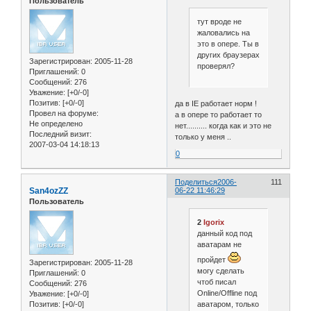
Пользователь
тут вроде не
жаловались на
это в опере. Ты в
других браузерах
Зарегистрирован
: 2005-11-28
проверял?
Приглашений:
0
Сообщений:
276
Уважение:
[+0/-0]
Позитив:
[+0/-0]
да в IE работает норм !
Провел на форуме:
а в опере то работает то
Не определено
нет.......... когда как и это не
Последний визит:
только у меня ..
2007-03-04 14:18:13
0
Поделиться
2006-
111
San4ozZZ
06-22 11:46:29
Пользователь
2
Igorix
данный код под
аватарам не
пройдет
Зарегистрирован
: 2005-11-28
могу сделать
Приглашений:
0
чтоб писал
Сообщений:
276
Online/Offline под
Уважение:
[+0/-0]
Позитив:
[+0/-0]
аватаром, только