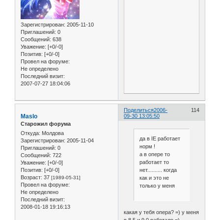
Зарегистрирован
: 2005-11-10
Приглашений:
0
Сообщений:
638
Уважение:
[+0/-0]
Позитив:
[+0/-0]
Провел на форуме:
Не определено
Последний визит:
2007-07-27 18:04:06
Поделиться
2006-
114
Maslo
09-30 13:05:50
Старожил форума
Откуда:
Молдова
да в IE работает
Зарегистрирован
: 2005-11-04
норм !
Приглашений:
0
а в опере то
Сообщений:
722
работает то
Уважение:
[+0/-0]
нет.......... когда
Позитив:
[+0/-0]
Возраст:
37
как и это не
[1989-05-31]
Провел на форуме:
только у меня
Не определено
Последний визит:
2008-01-18 19:16:13
какая у тебя опера? =) у меня