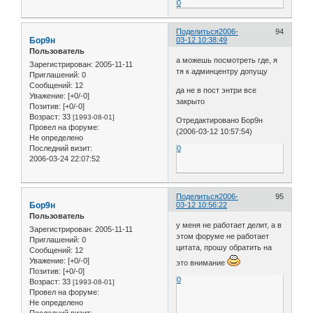
0
Поделиться
2006-
94
Бор9н
03-12 10:38:49
Пользователь
а можешь посмотреть где, я
Зарегистрирован
: 2005-11-11
тя к админцентру допущу
Приглашений:
0
Сообщений:
12
да не в пост энтри все
Уважение:
[+0/-0]
закрыто
Позитив:
[+0/-0]
Возраст:
33
[1993-08-01]
Отредактировано Бор9н
Провел на форуме:
(2006-03-12 10:57:54)
Не определено
Последний визит:
0
2006-03-24 22:07:52
Поделиться
2006-
95
Бор9н
03-12 10:56:22
Пользователь
у меня не работает делит, а в
Зарегистрирован
: 2005-11-11
этом форуме не работает
Приглашений:
0
цитата, прошу обратить на
Сообщений:
12
Уважение:
[+0/-0]
это внимание
Позитив:
[+0/-0]
0
Возраст:
33
[1993-08-01]
Провел на форуме:
Не определено