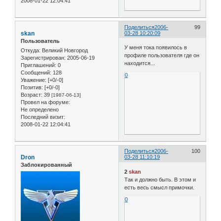
2008-01-22 12:04:41
Поделиться
2006-
99
skan
03-28 10:20:09
Пользователь
У меня тока появилось в
Откуда:
Великий Новгород
профиле пользователя где он
Зарегистрирован
: 2005-06-19
находится...
Приглашений:
0
Сообщений:
128
0
Уважение:
[+0/-0]
Позитив:
[+0/-0]
Возраст:
39
[1987-06-13]
Провел на форуме:
Не определено
Последний визит:
2008-01-22 12:04:41
Поделиться
2006-
100
Dron
03-28 11:10:19
Заблокированный
2
skan
Так и должно быть. В этом и
есть весь смысл примочки.
0