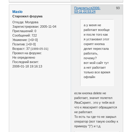
Поделиться
2006-
93
Maslo
03-11 22:53:24
Старожил форума
Откуда:
Молдова
а у меня не
Зарегистрирован
: 2005-11-04
работает вообще
Приглашений:
0
и после того как
Сообщений:
722
я установил этот
Уважение:
[+0/-0]
скрипт кнопка
Позитив:
[+0/-0]
Возраст:
37
делит перестала
[1989-05-31]
Провел на форуме:
работать,
Не определено
почему?
Последний визит:
вот мой сайт тут
2008-01-18 19:16:13
а нет работает
только все время
офлайн
если кнопка delete не
работает, значит полетел
ЯваСкрипт.. это у тебя всё
что к яваскрипт обращается
не работает.
То есть ты где-то не закрыл
оператор (вот такую скобку к
примеру "}") и т.д.