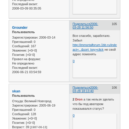
Последний визит:
2008-03-09 00:35:05
Поделиться
2006-
105
Grounder
03-28 11:56:50
Пользователь
Все спасибо, заработало.
Зарегистрирован
: 2006-03-14
Забыл
Приглашений:
0
http://immortalforum.1bb.ru/index.php?
Сообщений:
167
act=...&sort_key=click
не свой
Уважение:
[+0/-0]
адрес поменять
Позитив:
[+0/-0]
Провел на форуме:
0
Не определено
Последний визит:
2006-06-21 03:54:59
Поделиться
2006-
106
skan
03-28 18:13:40
Пользователь
2
Dron
а так нельзя зделать
Откуда:
Великий Новгород
что бы под аватором
Зарегистрирован
: 2005-06-19
показывался статус?
Приглашений:
0
Сообщений:
128
0
Уважение:
[+0/-0]
Позитив:
[+0/-0]
Возраст:
39
[1987-06-13]