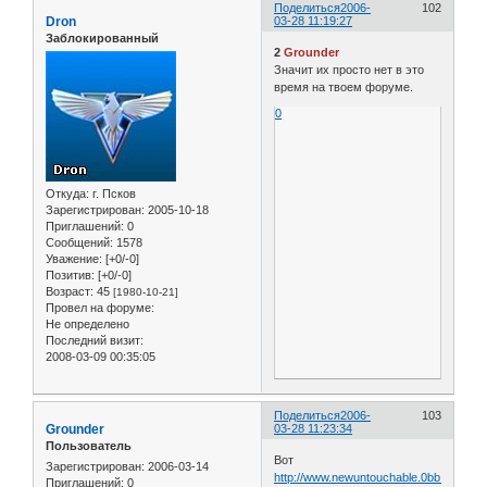
Поделиться
2006-
102
Dron
03-28 11:19:27
Заблокированный
2
Grounder
Значит их просто нет в это
время на твоем форуме.
0
Откуда:
г. Псков
Зарегистрирован
: 2005-10-18
Приглашений:
0
Сообщений:
1578
Уважение:
[+0/-0]
Позитив:
[+0/-0]
Возраст:
45
[1980-10-21]
Провел на форуме:
Не определено
Последний визит:
2008-03-09 00:35:05
Поделиться
2006-
103
Grounder
03-28 11:23:34
Пользователь
Вот
Зарегистрирован
: 2006-03-14
http://www.newuntouchable.0bb.ru/inde
Приглашений:
0