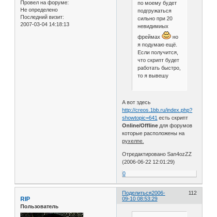
Провел на форуме:
по моему будет
Не определено
подгружаться
Последний визит:
сильно при 20
2007-03-04 14:18:13
невидимиых
фреймах
но
я подумаю ещё.
Если получится,
что скрипт будет
работать быстро,
то я вывешу
А вот здесь
http://creos.1bb.ru/index.php?
showtopic=641
есть скрипт
Online/Offline
для форумов
которые расположены на
рухелпе.
Отредактировано San4ozZZ
(2006-06-22 12:01:29)
0
Поделиться
2006-
112
RIP
09-10 08:53:29
Пользователь