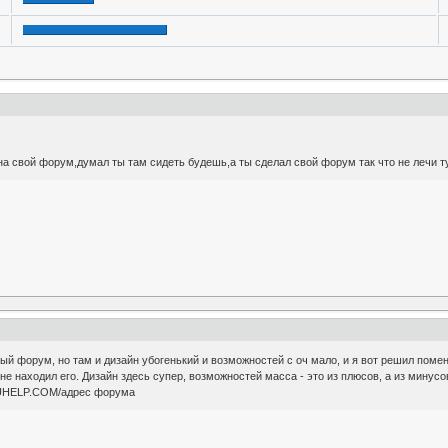
 на свой форум,думал ты там сидеть будешь,а ты сделал свой форум так что не лечи т
ый форум, но там и дизайн убогенький и возможностей с оч мало, и я вот решил пом
не находил его. Дизайн здесь супер, возможностей масса - это из плюсов, а из минус
RUHELP.COM/адрес форума