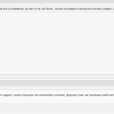
я все устраивола..ну как-то не так было...потом на яндексе наткнулся на ваш сервис..
то адресс своего форума так wwwruhelp.com/имя_форума (сам так пробывал работает