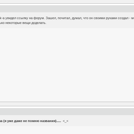
k-а увидел ссылку на форум. Зашел, почитал, думал, что он своими руками создал -
ько некоторые вещи доделать.
а (я уже даже не помню названия).....
<_<