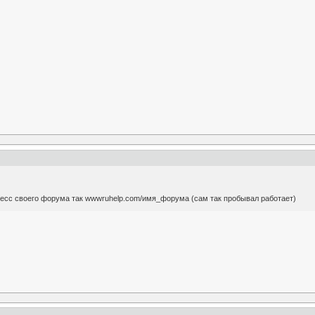
ресс своего форума так wwwruhelp.com/имя_форума (сам так пробывал работает)