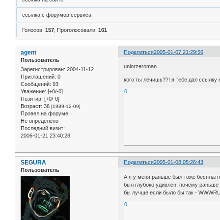
ссылка с форумов сервиса
Голосов:
157
;
Проголосовали:
161
agent
Поделиться
2005-01-07 21:29:56
Пользователь
uniorzeroman
Зарегистрирован
: 2004-11-12
Приглашений:
0
кого ты лечишь??! я тебе дал ссылку
Сообщений:
93
Уважение:
[+0/-0]
0
Позитив:
[+0/-0]
Возраст:
36
[1989-12-09]
Провел на форуме:
Не определено
Последний визит:
2006-01-21 23:40:28
SEGURA
Поделиться
2005-01-08 05:26:43
Пользователь
А я у меня раньше был тоже бесплатн
был глубоко удивлён, почему раньше 
бы лучше если было бы так - WWW
0