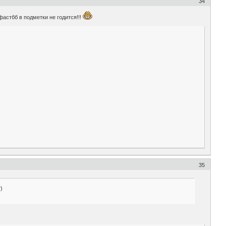
34
фастбб в подметки не годится!!!
35
)