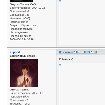
0
Откуда:
Москва, САО
Зарегистрирован
: 2004-12-18
Приглашений:
0
Сообщений:
785
Уважение:
[+0/-0]
Позитив:
[+0/-0]
Возраст:
43
[1982-12-11]
Провел на форуме:
Не определено
Последний визит:
2006-03-28 14:35:18
support
Поделиться
2005-01-11 19:29:33
Безмолвный страж
Работает =) !
0
Откуда:
Internet
Зарегистрирован
: 2004-11-01
Приглашений:
0
Сообщений:
726
Уважение:
[+0/-0]