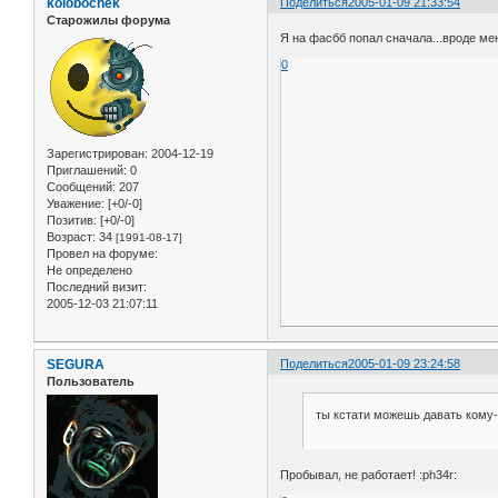
kolobochek
Поделиться
2005-01-09 21:33:54
Старожилы форума
Я на фасбб попал сначала...вроде мен
0
Зарегистрирован
: 2004-12-19
Приглашений:
0
Сообщений:
207
Уважение:
[+0/-0]
Позитив:
[+0/-0]
Возраст:
34
[1991-08-17]
Провел на форуме:
Не определено
Последний визит:
2005-12-03 21:07:11
SEGURA
Поделиться
2005-01-09 23:24:58
Пользователь
ты кстати можешь давать кому-
Пробывал, не работает! :ph34r: