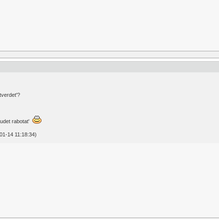
tverdet'?
budet rabotat'
1-14 11:18:34)