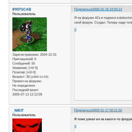
IFRITSCAB
Поделиться
2005-01-16 23:50:13
Пользователь
Я на форуме АГа в подписи koloboche
свой форум. Создал. Теперь надо тол
0
Зарегистрирован
: 2004-12-31
Приглашений:
0
Сообщений:
55
Уважение:
[+0/-0]
Позитив:
[+0/-0]
Возраст:
36
[1989-12-05]
Провел на форуме:
Не определено
Последний визит:
2005-07-13 12:12:09
_NIKIT
Поделиться
2005-01-17 00:21:50
Пользователь
Я тоже узнал из-за какого-то форум
0