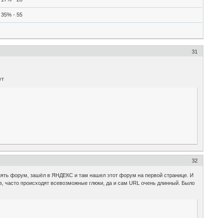
35% - 55
31
ут
32
енять форум, зашёл в ЯНДЕКС и там нашел этот форум на первой странице. И
ов, часто происходят всевозможные глюки, да и сам URL очень длинный. Было