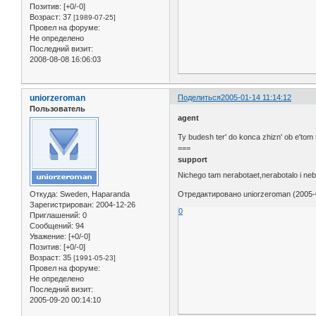
Позитив:
[+0/-0]
Возраст:
37
[1989-07-25]
Провел на форуме:
Не определено
Последний визит:
2008-08-08 16:06:03
uniorzeroman
Поделиться
2005-01-14 11:14:12
Пользователь
agent
Ty budesh ter' do konca zhizn' ob e'tom 
===
support
Nichego tam nerabotaet,nerabotalo i ne
Откуда:
Sweden, Haparanda
Отредактировано uniorzeroman (2005-0
Зарегистрирован
: 2004-12-26
0
Приглашений:
0
Сообщений:
94
Уважение:
[+0/-0]
Позитив:
[+0/-0]
Возраст:
35
[1991-05-23]
Провел на форуме:
Не определено
Последний визит:
2005-09-20 00:14:10