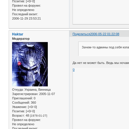
Позитив:
[+0/-0]
Провел на форуме:
Не определено
Последний визит:
2006-11-29 23:53:21
Haktar
Поделиться
2006-05-22 01:22:08
Модератор
Зачем-то админы под себя копа
Да нет не может быть. Ведь мы ночам
0
Откуда:
Украина, Винница
Зарегистрирован
: 2005-11-07
Приглашений:
0
Сообщений:
360
Уважение:
[+0/-0]
Позитив:
[+0/-0]
Возраст:
48
[1978-01-27]
Провел на форуме:
Не определено
Последний визит: