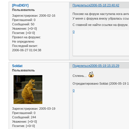
[ProDIGY]
Поделиться
2006-05-18 23:40:42
Пользователь
Похоже на форум наступила нога анти
Зарегистрирован
: 2006-02-16
У меня с форума внизу убралась ссыл
Приглашений:
0
Сообщений:
50
С главной не найти ссылки на форум.
Уважение:
[+0/-0]
0
Позитив:
[+0/-0]
Провел на форуме:
Не определено
Последний визит:
2006-06-27 01:04:38
Soldat
Поделиться
2006-05-19 15:15:29
Пользователь
Сплюнь...
Отредактировано Soldat (2006-05-19 1
0
Зарегистрирован
: 2005-03-19
Приглашений:
0
Сообщений:
244
Уважение:
[+0/-0]
Позитив:
[+0/-0]