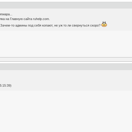
пиара...
ка на Главную сайта ruhelp.com.
 Зачем-то админы под себя копают, не уж то ли свернуться скоро?
5:15:39)