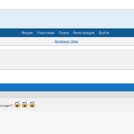
Форум
Участники
Поиск
Регистрация
Войти
Активные темы
оисходит?