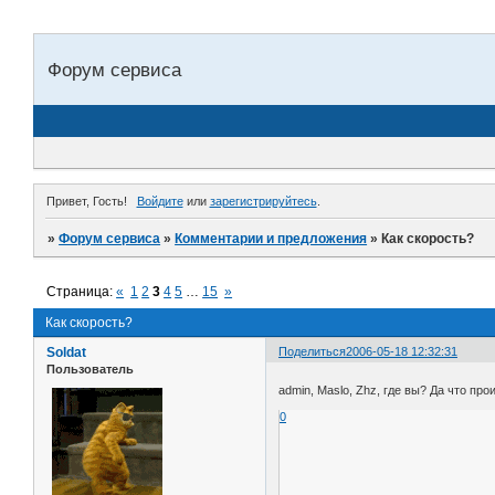
Форум сервиса
Привет, Гость!
Войдите
или
зарегистрируйтесь
.
»
Форум сервиса
»
Комментарии и предложения
»
Как скорость?
Страница:
«
1
2
3
4
5
…
15
»
Как скорость?
Soldat
Поделиться
2006-05-18 12:32:31
Пользователь
admin, Maslo, Zhz, где вы? Да что пр
0