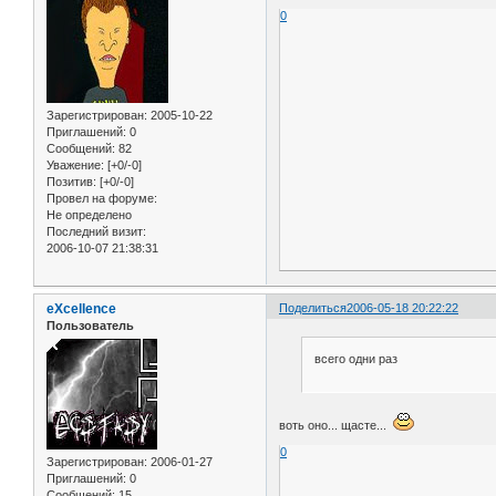
0
Зарегистрирован
: 2005-10-22
Приглашений:
0
Сообщений:
82
Уважение:
[+0/-0]
Позитив:
[+0/-0]
Провел на форуме:
Не определено
Последний визит:
2006-10-07 21:38:31
eXcellence
Поделиться
2006-05-18 20:22:22
Пользователь
всего одни раз
воть оно... щасте...
0
Зарегистрирован
: 2006-01-27
Приглашений:
0
Сообщений:
15