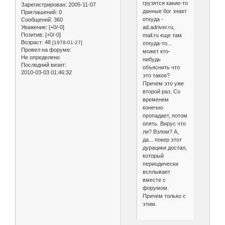
грузятся какие-то
Зарегистрирован
: 2005-11-07
данные бог знает
Приглашений:
0
откуда -
Сообщений:
360
Уважение:
[+0/-0]
ad.adriver.ru,
Позитив:
[+0/-0]
mail.ru еще там
Возраст:
48
[1978-01-27]
откуда-то...
Провел на форуме:
может кто-
Не определено
нибудь
Последний визит:
объяснить что
2010-03-03 01:46:32
это такое?
Причем это уже
второй раз. Со
временем
конечно
пропадает, потом
опять. Вирус что
ли? Взлом? А,
да... покер этот
дурацики достал,
который
периодически
всплывает
вместе с
форумом.
Причем только с
этим.