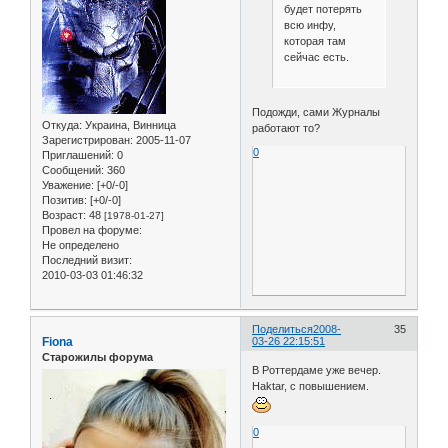
будет потерять
всю инфу,
которая там
сейчас есть.
Подожди, сами Журналы
Откуда:
Украина, Винница
работают то?
Зарегистрирован
: 2005-11-07
0
Приглашений:
0
Сообщений:
360
Уважение:
[+0/-0]
Позитив:
[+0/-0]
Возраст:
48
[1978-01-27]
Провел на форуме:
Не определено
Последний визит:
2010-03-03 01:46:32
Поделиться
2008-
35
Fiona
03-26 22:15:51
Старожилы форума
В Роттердаме уже вечер.
Haktar, с повышением.
0