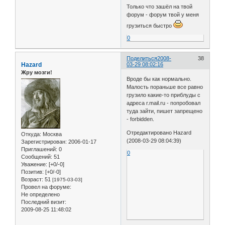
Только что зашёл на твой
форум - форум твой у меня
грузиться быстро
0
Поделиться
2008-
38
Hazard
03-29 08:02:16
Жру мозги!
Вроде бы как нормально.
Малость пораньше все равно
грузило какие-то приблуды с
адреса r.mail.ru - попробовал
туда зайти, пишет запрещено
- forbidden.
Отредактировано Hazard
Откуда:
Москва
(2008-03-29 08:04:39)
Зарегистрирован
: 2006-01-17
Приглашений:
0
0
Сообщений:
51
Уважение:
[+0/-0]
Позитив:
[+0/-0]
Возраст:
51
[1975-03-03]
Провел на форуме:
Не определено
Последний визит:
2009-08-25 11:48:02