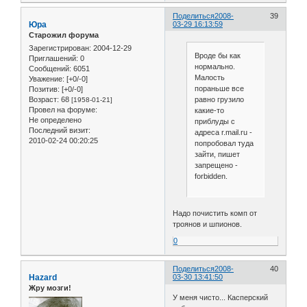
Поделиться
2008-
39
Юра
03-29 16:13:59
Старожил форума
Зарегистрирован
: 2004-12-29
Вроде бы как
Приглашений:
0
нормально.
Сообщений:
6051
Малость
Уважение:
[+0/-0]
пораньше все
Позитив:
[+0/-0]
равно грузило
Возраст:
68
[1958-01-21]
Провел на форуме:
какие-то
Не определено
приблуды с
Последний визит:
адреса r.mail.ru -
2010-02-24 00:20:25
попробовал туда
зайти, пишет
запрещено -
forbidden.
Надо почистить комп от
троянов и шпионов.
0
Поделиться
2008-
40
Hazard
03-30 13:41:50
Жру мозги!
У меня чисто... Касперский