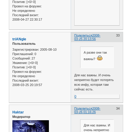
Позитив:
[+0/-0]
Провел на форуме:
Не определено
Последний визит:
2008-04-27 22:30:17
Поделиться
2008-
33
triANgle
03-25 20:13:56
Пользователь
Зарегистрирован
: 2005-08-10
А разве они так
Приглашений:
0
Сообщений:
27
важны?
Уважение:
[+0/-0]
Позитив:
[+0/-0]
Провел на форуме:
Для нас важны. И очень
Не определено
неприятно будет потерять
Последний визит:
всю инфу, которая там
2008-03-25 20:19:57
сейчас есть.
0
Поделиться
2008-
34
Haktar
03-26 01:16:26
Модератор
Для нас важны. И
очень неприятно