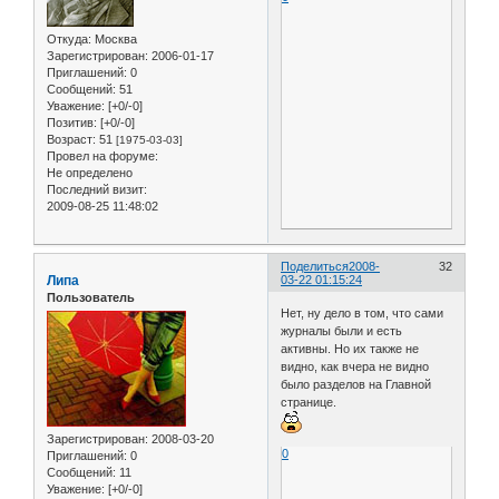
Откуда:
Москва
Зарегистрирован
: 2006-01-17
Приглашений:
0
Сообщений:
51
Уважение:
[+0/-0]
Позитив:
[+0/-0]
Возраст:
51
[1975-03-03]
Провел на форуме:
Не определено
Последний визит:
2009-08-25 11:48:02
Поделиться
2008-
32
Липа
03-22 01:15:24
Пользователь
Нет, ну дело в том, что сами
журналы были и есть
активны. Но их также не
видно, как вчера не видно
было разделов на Главной
странице.
Зарегистрирован
: 2008-03-20
0
Приглашений:
0
Сообщений:
11
Уважение:
[+0/-0]