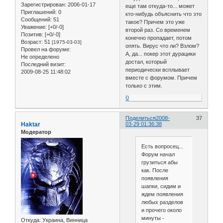
Зарегистрирован
: 2006-01-17
еще там откуда-то... может
Приглашений:
0
кто-нибудь объяснить что это
Сообщений:
51
такое? Причем это уже
Уважение:
[+0/-0]
второй раз. Со временем
Позитив:
[+0/-0]
конечно пропадает, потом
Возраст:
51
[1975-03-03]
опять. Вирус что ли? Взлом?
Провел на форуме:
А, да... покер этот дурацики
Не определено
достал, который
Последний визит:
периодически всплывает
2009-08-25 11:48:02
вместе с форумом. Причем
только с этим.
0
Поделиться
2008-
37
Haktar
03-29 01:36:38
Модератор
Есть вопросец...
Форум начал
грузиться абы
как. После
появления
шапки, сидим и
ждем появления
любых разделов
и прочего около
минуты -
Откуда:
Украина, Винница