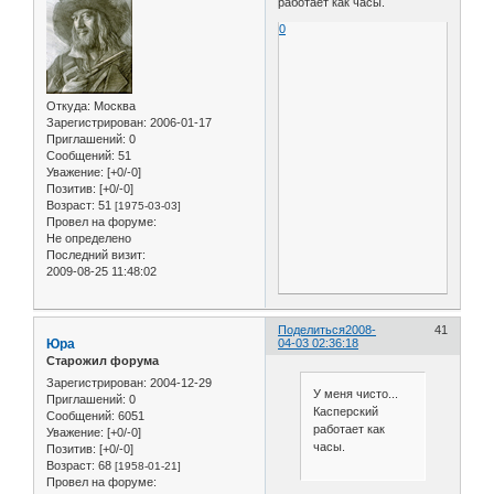
работает как часы.
0
Откуда:
Москва
Зарегистрирован
: 2006-01-17
Приглашений:
0
Сообщений:
51
Уважение:
[+0/-0]
Позитив:
[+0/-0]
Возраст:
51
[1975-03-03]
Провел на форуме:
Не определено
Последний визит:
2009-08-25 11:48:02
Поделиться
2008-
41
Юра
04-03 02:36:18
Старожил форума
Зарегистрирован
: 2004-12-29
У меня чисто...
Приглашений:
0
Касперский
Сообщений:
6051
работает как
Уважение:
[+0/-0]
часы.
Позитив:
[+0/-0]
Возраст:
68
[1958-01-21]
Провел на форуме: