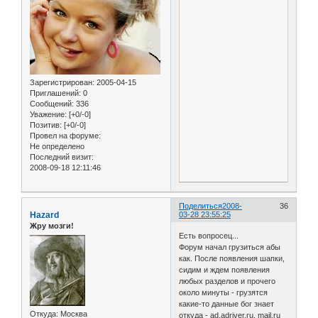
Зарегистрирован
: 2005-04-15
Приглашений:
0
Сообщений:
336
Уважение:
[+0/-0]
Позитив:
[+0/-0]
Провел на форуме:
Не определено
Последний визит:
2008-09-18 12:11:46
Поделиться
2008-
36
Hazard
03-28 23:55:25
Жру мозги!
Есть вопросец...
Форум начал грузиться абы
как. После появления шапки,
сидим и ждем появления
любых разделов и прочего
около минуты - грузятся
какие-то данные бог знает
Откуда:
Москва
откуда - ad.adriver.ru, mail.ru