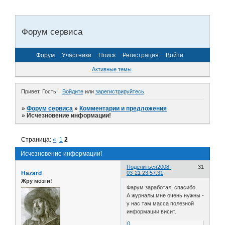
Форум сервиса
Форум
Участники
Поиск
Регистрация
Войти
Активные темы
Привет, Гость!
Войдите
или
зарегистрируйтесь
.
»
Форум сервиса
»
Комментарии и предложения
»
Исчезновение информации!
Страница:
«
1
2
Исчезновение информации!
Поделиться
2008-
31
Hazard
03-21 23:57:31
Жру мозги!
Фарум заработал, спасибо.
А журналы мне очень нужны -
у нас там масса полезной
информации висит.
0