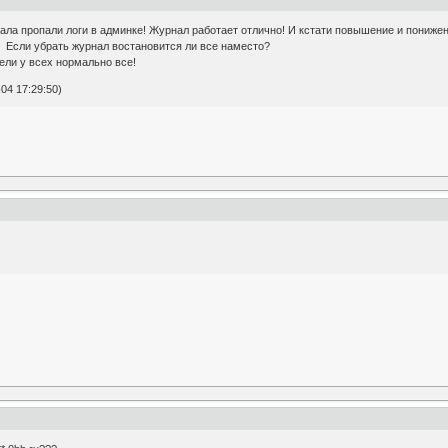
ала пропали логи в админке! Журнал работает отлично! И кстати повышение и понижен
? Если убрать журнал востановится ли все наместо?
ели у всех нормально все!
04 17:29:50)