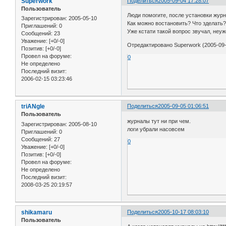
Superwork
Поделиться
2005-09-04 17:28:07
Пользователь
Люди помогите, после установки журн
Зарегистрирован
: 2005-05-10
Как можно востановить? Что зделать
Приглашений:
0
Уже кстати такой вопрос звучал, неуж
Сообщений:
23
Уважение:
[+0/-0]
Отредактировано Superwork (2005-09-
Позитив:
[+0/-0]
Провел на форуме:
0
Не определено
Последний визит:
2006-02-15 03:23:46
triANgle
Поделиться
2005-09-05 01:06:51
Пользователь
журналы тут ни при чем.
Зарегистрирован
: 2005-08-10
логи убрали насовсем
Приглашений:
0
Сообщений:
27
0
Уважение:
[+0/-0]
Позитив:
[+0/-0]
Провел на форуме:
Не определено
Последний визит:
2008-03-25 20:19:57
shikamaru
Поделиться
2005-10-17 08:03:10
Пользователь