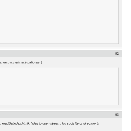
92
влен русский, всё работает)
93
 readfile(index.html): failed to open stream: No such file or directory in