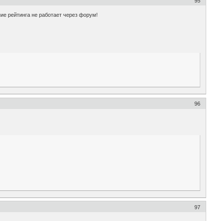
95
ие рейтинга не работает через форум!
96
97