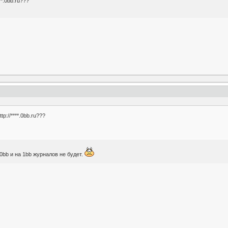
**.0bb.ru???
p://****.0bb.ru???
 0bb и на 1bb журналов не будет.