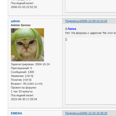
Последний визит:
2006-01-03 22:52:32
admin
Поделиться
2005-12-08 23:14:24
Admin Servise
2
Лапка
Нет. На форумы с адресом *bb этот м
0
Зарегистрирован
: 2004-10-24
Приглашений:
0
Сообщений:
1309
Уважение:
[+0/-0]
Позитив:
[+0/-0]
Возраст:
40
[1985-12-05]
Провел на форуме:
1 час 53 минуты
Последний визит:
2015-06-30 17:28:34
EMENA
Поделиться
2005-12-20 16:38:29