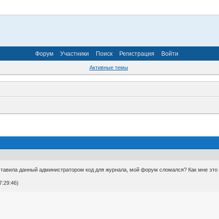
Форум
Участники
Поиск
Регистрация
Войти
Активные темы
вставила данный администратором код для журнала, мой форум сломался? Как мне это
:29:46)