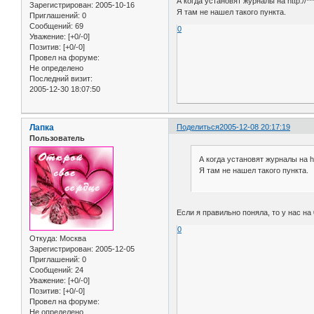
А когда установят журналы на http://**
Зарегистрирован
: 2005-10-16
Я там не нашел такого пункта.
Приглашений:
0
Сообщений:
69
0
Уважение:
[+0/-0]
Позитив:
[+0/-0]
Провел на форуме:
Не определено
Последний визит:
2005-12-30 18:07:50
Лапка
Поделиться
2005-12-08 20:17:19
Пользователь
А когда установят журналы на htt
Я там не нашел такого пункта.
Если я правильно поняла, то у нас на
0
Откуда:
Москва
Зарегистрирован
: 2005-12-05
Приглашений:
0
Сообщений:
24
Уважение:
[+0/-0]
Позитив:
[+0/-0]
Провел на форуме:
Не определено