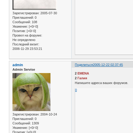
Зарегистрирован
: 2005-07-30
Приглашений:
0
Сообщений:
108
Уважение:
[+0/-0]
Позитив:
[+0/-0]
Провел на форуме:
Не определено
Последний визит:
2006-11-29 23:53:21
admin
Поделиться
2005-12-22 02:37:45
Admin Servise
2
EMENA
2
Галия
Напишите адреса ваших форумов.
0
Зарегистрирован
: 2004-10-24
Приглашений:
0
Сообщений:
1309
Уважение:
[+0/-0]
Позитив:
[+0/-0]