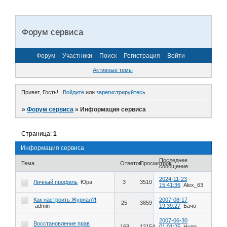
Форум сервиса
Форум
Участники
Поиск
Регистрация
Войти
Активные темы
Привет, Гость!
Войдите
или
зарегистрируйтесь
.
»
Форум сервиса
»
Информация сервиса
Страница:
1
Информация сервиса
Последнее
Тема
Ответов
Просмотров
сообщение
2024-11-23
Личный профиль
Юра
3
3510
15:41:36
Alex_63
Как настроить Журнал?!
2007-08-17
25
3859
admin
19:39:27
Бачо
2007-06-30
Восстановление прав
168
12154
01:01:25
Hugo