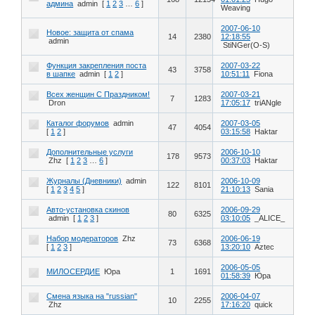
админа
admin
[
1
2
3
…
6
]
Weaving
2007-06-10
Новое: защита от спама
14
2380
12:18:55
admin
StiNGer(O-S)
Функция закрепления поста
2007-03-22
43
3758
в шапке
admin
[
1
2
]
10:51:11
Fiona
Всех женщин С Праздником!
2007-03-21
7
1283
Dron
17:05:17
triANgle
Каталог форумов
admin
2007-03-05
47
4054
[
1
2
]
03:15:58
Haktar
Дополнительные услуги
2006-10-10
178
9573
Zhz
[
1
2
3
…
6
]
00:37:03
Haktar
Журналы (Дневники)
admin
2006-10-09
122
8101
[
1
2
3
4
5
]
21:10:13
Sania
Авто-установка скинов
2006-09-29
80
6325
admin
[
1
2
3
]
03:10:05
_ALICE_
Набор модераторов
Zhz
2006-06-19
73
6368
[
1
2
3
]
13:20:10
Aztec
2006-05-05
МИЛОСЕРДИЕ
Юра
1
1691
01:58:39
Юра
Смена языка на "russian"
2006-04-07
10
2255
Zhz
17:16:20
quick