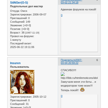
StiNGer(O-S)
03-02 21:34:18
Подпольных дел мастер
Админам форумов на покой!
Откуда:
Омск
Зарегистрирован
: 2006-09-07
0
Приглашений:
0
Сообщений:
149
Уважение:
[+0/-0]
Позитив:
[+0/-0]
Возраст:
38
[1987-11-19]
Провел на форуме:
1 минуту
Последний визит:
2025-06-22 19:11:06
Поделиться
2007-
6
Insuren
03-04 20:59:22
Пользователь
СПАСИБО!!!
Замучали меня эти боты... и
модераторов тоже моих!!!
Теперь покой!!
0
Зарегистрирован
: 2005-10-12
Приглашений:
0
Сообщений:
31
Уважение:
[+0/-0]