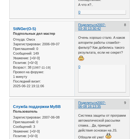
А что я?..
0
Поделиться
2007-
8
StiNGer(O-S)
03-30 13:30:42
Подпольных дел мастер
Очень хорошо стало. А каков
Откуда:
Омск
алгоритм работы спамбот-
Зарегистрирован
: 2006-09-07
фильтр? Как добились такого
Приглашений:
0
результата, если не секрет?
Сообщений:
149
Уважение:
[+0/-0]
Позитив:
[+0/-0]
0
Возраст:
38
[1987-11-19]
Провел на форуме:
1 минуту
Последний визит:
2025-06-22 19:11:06
Поделиться
2007-
9
Служба поддержки MyBB
06-08 16:13:35
Пользователь
Система защиты от программ
Зарегистрирован
: 2007-06-08
автоматической рассылки
Приглашений:
0
спама... Да, принцип
Сообщений:
3
действия основан на JS.
Уважение:
[+0/-0]
Позитив:
[+0/-0]
Обошли её уже!