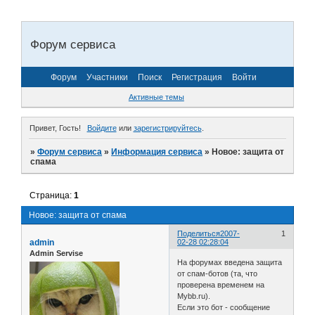
Форум сервиса
Форум
Участники
Поиск
Регистрация
Войти
Активные темы
Привет, Гость!
Войдите
или
зарегистрируйтесь
.
»
Форум сервиса
»
Информация сервиса
»
Новое: защита от
спама
Страница:
1
Новое: защита от спама
Поделиться
2007-
1
admin
02-28 02:28:04
Admin Servise
На форумах введена защита
от спам-ботов (та, что
проверена временем на
Mybb.ru).
Если это бот - сообщение