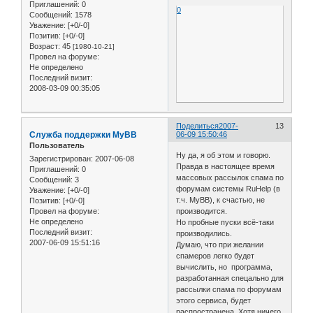
Приглашений:
0
0
Сообщений:
1578
Уважение:
[+0/-0]
Позитив:
[+0/-0]
Возраст:
45
[1980-10-21]
Провел на форуме:
Не определено
Последний визит:
2008-03-09 00:35:05
Поделиться
2007-
13
Служба поддержки MyBB
06-09 15:50:46
Пользователь
Ну да, я об этом и говорю.
Зарегистрирован
: 2007-06-08
Правда в настоящее время
Приглашений:
0
массовых рассылок спама по
Сообщений:
3
форумам системы RuHelp (в
Уважение:
[+0/-0]
т.ч. MyBB), к счастью, не
Позитив:
[+0/-0]
производится.
Провел на форуме:
Не определено
Но пробные пуски всё-таки
Последний визит:
производились.
2007-06-09 15:51:16
Думаю, что при желании
спамеров легко будет
вычислить, но программа,
разработанная спецально для
рассылки спама по форумам
этого сервиса, будет
распространена. Хотя ничего