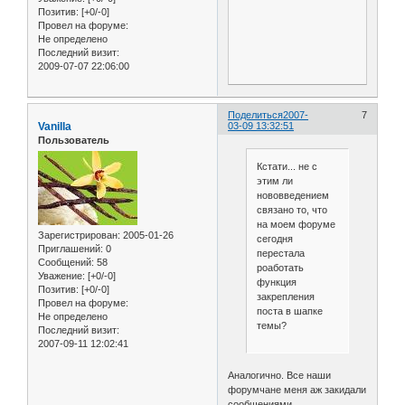
Позитив:
[+0/-0]
Провел на форуме:
Не определено
Последний визит:
2009-07-07 22:06:00
Поделиться
2007-
7
Vanilla
03-09 13:32:51
Пользователь
Кстати... не с
этим ли
нововведением
связано то, что
на моем форуме
Зарегистрирован
: 2005-01-26
сегодня
Приглашений:
0
перестала
Сообщений:
58
роаботать
Уважение:
[+0/-0]
функция
Позитив:
[+0/-0]
закрепления
Провел на форуме:
поста в шапке
Не определено
темы?
Последний визит:
2007-09-11 12:02:41
Аналогично. Все наши
форумчане меня аж закидали
сообщениями.