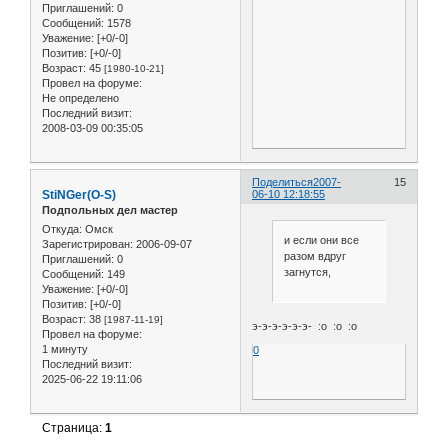
Приглашений:
0
Сообщений:
1578
Уважение:
[+0/-0]
Позитив:
[+0/-0]
Возраст:
45
[1980-10-21]
Провел на форуме:
Не определено
Последний визит:
2008-03-09 00:35:05
Поделиться
2007-
15
StiNGer(O-S)
06-10 12:18:55
Подпольных дел мастер
Откуда:
Омск
и если они все
Зарегистрирован
: 2006-09-07
разом вдруг
Приглашений:
0
загнутся,
Сообщений:
149
Уважение:
[+0/-0]
Позитив:
[+0/-0]
Возраст:
38
[1987-11-19]
э-э-э-э-э-э- :o :o :o
Провел на форуме:
1 минуту
0
Последний визит:
2025-06-22 19:11:06
Страница:
1