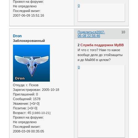
Провел на форуме:
0
Не определено
Последний визит:
2007-06-09 15:51:16
Поделиться
2007-
10
Dron
06-08 22:56:46
Заблокированный
2
Служба поддержки MyBB
И что с того? Нам-то какое
вообще дело до этойзащиты
и до Майбб в целом?
0
Откуда:
г. Псков
Зарегистрирован
: 2005-10-18
Приглашений:
0
Сообщений:
1578
Уважение:
[+0/-0]
Позитив:
[+0/-0]
Возраст:
45
[1980-10-21]
Провел на форуме:
Не определено
Последний визит:
2008-03-09 00:35:05