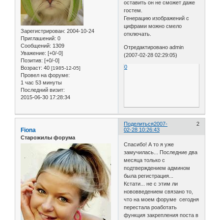
оставить он не сможет даже
гостем.
Генерацию изображений с
цифрами можно смело
Зарегистрирован
: 2004-10-24
отключать.
Приглашений:
0
Сообщений:
1309
Отредактировано admin
Уважение:
[+0/-0]
(2007-02-28 02:29:05)
Позитив:
[+0/-0]
0
Возраст:
40
[1985-12-05]
Провел на форуме:
1 час 53 минуты
Последний визит:
2015-06-30 17:28:34
Поделиться
2007-
2
Fiona
02-28 10:26:43
Старожилы форума
Спасибо! А то я уже
замучилась... Последние два
месяца только с
подтверждением админом
была регистрация...
Кстати... не с этим ли
нововведением связано то,
что на моем форуме сегодня
перестала роаботать
функция закрепления поста в