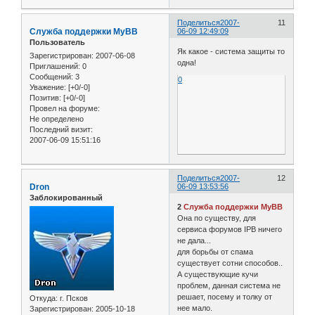
Поделиться
2007-
11
Служба поддержки MyBB
06-09 12:49:09
Пользователь
Як какое - система защиты то
Зарегистрирован
: 2007-06-08
одна!
Приглашений:
0
Сообщений:
3
0
Уважение:
[+0/-0]
Позитив:
[+0/-0]
Провел на форуме:
Не определено
Последний визит:
2007-06-09 15:51:16
Поделиться
2007-
12
Dron
06-09 13:53:56
Заблокированный
2
Служба поддержки MyBB
Она по существу, для
сервиса форумов IPB ничего
не дала...
для борьбы от спама
существует сотни способов..
А существующие кучи
проблем, данная система не
решает, посему и толку от
Откуда:
г. Псков
нее мало.
Зарегистрирован
: 2005-10-18