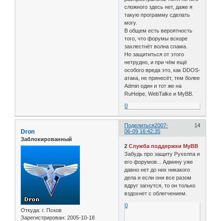
сложного здесь нет, даже я
такую программу сделать
могу.
В общем есть вероятность
того, что форумы вскоре
захлестнёт волна спама.
Но защититься от этого
нетрудно, и при чём ещё
особого вреда это, как DDOS-
атака, не принесёт, тем более
Admin один и тот же на
RuHelpе, WebTalkе и MyBB.
0
Поделиться
2007-
14
Dron
06-09 16:42:35
Заблокированный
2
Служба поддержки MyBB
Забудь про защиту Рухелпа и
его форумов... Админу уже
давно нет до них никакого
дела и если они все разом
вдруг загнутся, то он только
вздохнет с облегчением.
0
Откуда:
г. Псков
Зарегистрирован
: 2005-10-18