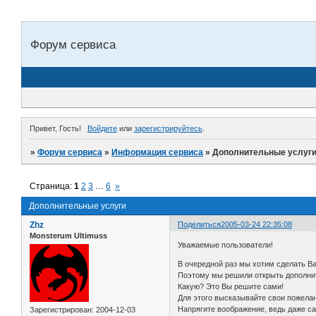
Форум сервиса
Привет, Гость!
Войдите
или
зарегистрируйтесь
.
»
Форум сервиса
»
Информация сервиса
»
Дополнительные услуг
Страница:
1
2
3
…
6
»
Дополнительные услуги
Zhz
Поделиться
2005-03-24 22:35:08
Monsterum Ultimuss
Уважаемые пользователи!
В очередной раз мы хотим сделать В
Поэтому мы решили открыть дополни
Какую? Это Вы решите сами!
Для этого высказывайте свои пожелан
Напрягите воображение, ведь даже са
Зарегистрирован
: 2004-12-03