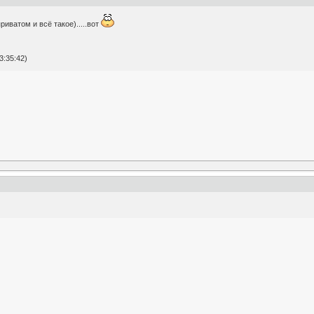
риватом и всё такое).....вот
:35:42)