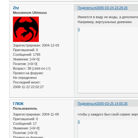
Zhz
Поделиться
2005-03-24 23:28:26
Monsterum Ultimuss
Имеются в виду не моды, а дополнит
Например, виртуальные дневники.
0
Зарегистрирован
: 2004-12-03
Приглашений:
0
Сообщений:
1795
Уважение:
[+0/-0]
Позитив:
[+0/-0]
Возраст:
38
[1988-04-17]
Провел на форуме:
Не определено
Последний визит:
2008-11-22 22:02:27
ГЛЮК
Поделиться
2005-03-25 14:55:35
Пользователь
Зарегистрирован
: 2004-11-09
чтобы у каждого был свой сервис вир
Приглашений:
0
0
Сообщений:
17
Уважение:
[+0/-0]
Позитив:
[+0/-0]
Провел на форуме: