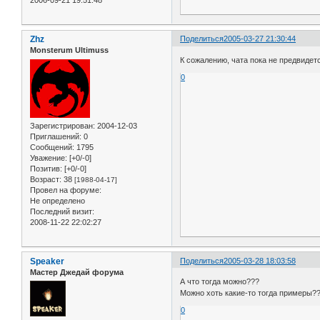
2006-09-21 19:51:48
Zhz
Поделиться
2005-03-27 21:30:44
Monsterum Ultimuss
К сожалению, чата пока не предвидетс
0
Зарегистрирован
: 2004-12-03
Приглашений:
0
Сообщений:
1795
Уважение:
[+0/-0]
Позитив:
[+0/-0]
Возраст:
38
[1988-04-17]
Провел на форуме:
Не определено
Последний визит:
2008-11-22 22:02:27
Speaker
Поделиться
2005-03-28 18:03:58
Мастер Джедай форума
А что тогда можно???
Можно хоть какие-то тогда примеры?
0