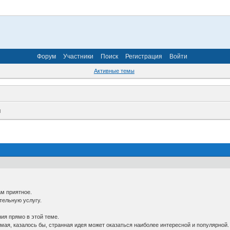
Форум
Участники
Поиск
Регистрация
Войти
Активные темы
и
ам приятное.
тельную услугу.
ия прямо в этой теме.
мая, казалось бы, странная идея может оказаться наиболее интересной и популярной.