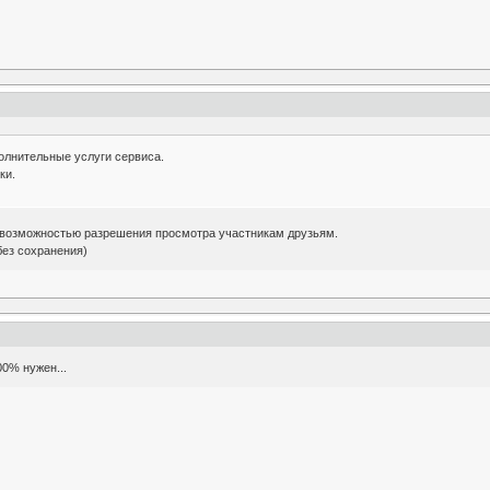
олнительные услуги сервиса.
ки.
 возможностью разрешения просмотра участникам друзьям.
без сохранения)
00% нужен...