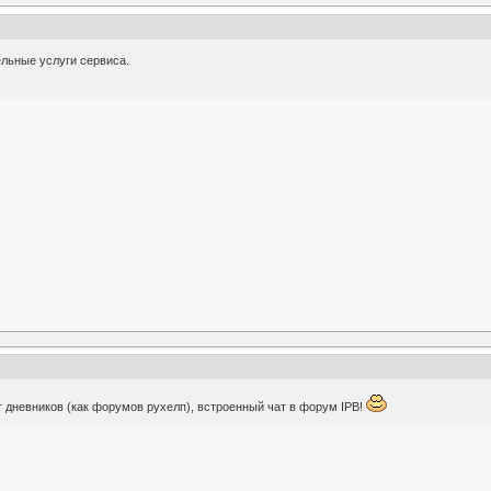
ельные услуги сервиса.
т дневников (как форумов рухелп), встроенный чат в форум IPB!