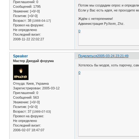
Приглашений:
0
Потом мы создадим опрос и определим
Сообщений:
1795
Если у Вас есть идея, не проходите м
Уважение:
[+0/-0]
Позитив:
[+0/-0]
Ждём с нетерпением!
Возраст:
38
[1988-04-17]
Администрация РуХелп, Zhz.
Провел на форуме:
Не определено
0
Последний визит:
2008-11-22 22:02:27
Speaker
Поделиться
2005-03-24 23:21:49
Мастер Джедай форума
Хотелось бы модов, хоть парочку, са
0
Откуда:
Киев, Украина
Зарегистрирован
: 2005-03-12
Приглашений:
0
Сообщений:
563
Уважение:
[+0/-0]
Позитив:
[+0/-0]
Возраст:
37
[1989-07-03]
Провел на форуме:
Не определено
Последний визит:
2006-02-07 18:47:07