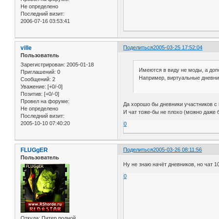
Не определено
Последний визит:
2006-07-16 03:53:41
ville
Поделиться
2005-03-25 17:52:04
Пользователь
Зарегистрирован
: 2005-01-18
Имеются в виду не моды, а доп
Приглашений:
0
Например, виртуальные дневни
Сообщений:
2
Уважение:
[+0/-0]
Позитив:
[+0/-0]
Провел на форуме:
Да хорошо бы дневники участников с
Не определено
И чат тоже-бы не плохо (можно даже 
Последний визит:
2005-10-10 07:40:20
0
FLUGgER
Поделиться
2005-03-26 08:11:56
Пользователь
Ну не знаю начёт дневников, но чат 1
0
Откуда:
Питер родной