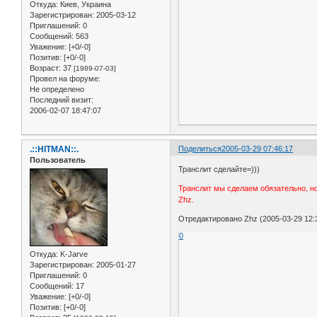
Откуда:
Киев, Украина
Зарегистрирован
: 2005-03-12
Приглашений:
0
Сообщений:
563
Уважение:
[+0/-0]
Позитив:
[+0/-0]
Возраст:
37
[1989-07-03]
Провел на форуме:
Не определено
Последний визит:
2006-02-07 18:47:07
.::HITMAN::.
Поделиться
2005-03-29 07:46:17
Пользователь
Транслит сделайте=)))
Транслит мы сделаем обязательно, но
Zhz.
Отредактировано Zhz (2005-03-29 12:
0
Откуда:
K-Jarve
Зарегистрирован
: 2005-01-27
Приглашений:
0
Сообщений:
17
Уважение:
[+0/-0]
Позитив:
[+0/-0]