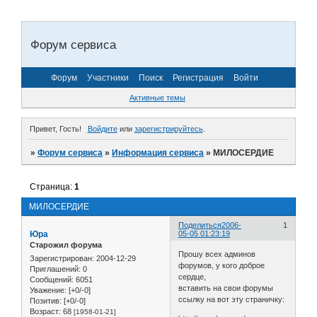
Форум сервиса
Форум
Участники
Поиск
Регистрация
Войти
Активные темы
Привет, Гость!
Войдите
или
зарегистрируйтесь
.
»
Форум сервиса
»
Информация сервиса
»
МИЛОСЕРДИЕ
Страница:
1
МИЛОСЕРДИЕ
Поделиться
2006-
1
Юра
05-05 01:23:19
Старожил форума
Прошу всех админов
Зарегистрирован
: 2004-12-29
форумов, у кого доброе
Приглашений:
0
сердце,
Сообщений:
6051
вставить на свои форумы
Уважение:
[+0/-0]
ссылку на вот эту страничку:
Позитив:
[+0/-0]
Возраст:
68
[1958-01-21]