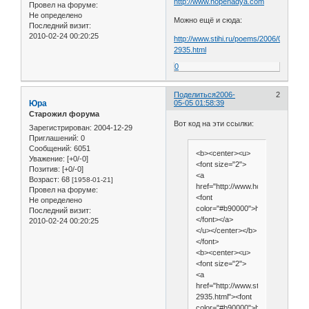
http://www.hopenadya.com
Провел на форуме:
Не определено
Можно ещё и сюда:
Последний визит:
2010-02-24 00:20:25
http://www.stihi.ru/poems/2006/04/28-
2935.html
0
Поделиться
2006-
2
Юра
05-05 01:58:39
Старожил форума
Вот код на эти ссылки:
Зарегистрирован
: 2004-12-29
Приглашений:
0
Сообщений:
6051
<b><center><u>
Уважение:
[+0/-0]
<font size="2">
Позитив:
[+0/-0]
<a
Возраст:
68
[1958-01-21]
href="http://www.hopenadya.com
Провел на форуме:
<font
Не определено
color="#b90000">http://www.hop
Последний визит:
</font></a>
2010-02-24 00:20:25
</u></center></b>
</font>
<b><center><u>
<font size="2">
<a
href="http://www.stihi.ru/poems/2
2935.html"><font
color="#b90000">http://www.stihi