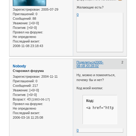
Желающие есть?
Зарегистрирован
: 2005-07-29
Приглашений:
0
0
Сообщений:
88
Уважение:
[+0/-0]
Позитив:
[+0/-0]
Провел на форуме:
Не определено
Последний визит:
2008-11-08 23:18:43
Поделиться
2005-
2
Nobody
08-08 20:28:02
Старожил форума
Ну, можно и поменяться,
Зарегистрирован
: 2004-11-11
почему бы и нет?
Приглашений:
0
Сообщений:
217
Код моей кнопки:
Уважение:
[+0/-0]
Позитив:
[+0/-0]
Возраст:
43
[1983-06-17]
Код:
Провел на форуме:
<a href="http://openwww
Не определено
Последний визит:
2006-03-16 11:25:08
0