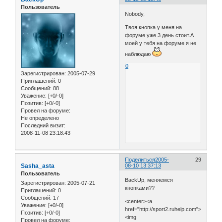
Пользователь
Nobody,
Твоя кнопка у меня на
форуме уже 3 день стоит.А
моей у тебя на форуме я не
наблюдаю
0
Зарегистрирован
: 2005-07-29
Приглашений:
0
Сообщений:
88
Уважение:
[+0/-0]
Позитив:
[+0/-0]
Провел на форуме:
Не определено
Последний визит:
2008-11-08 23:18:43
Поделиться
2005-
29
Sasha_asta
08-10 13:37:13
Пользователь
BackUp, меняемся
Зарегистрирован
: 2005-07-21
кнопками??
Приглашений:
0
Сообщений:
17
<center><a
Уважение:
[+0/-0]
href="http://sport2.ruhelp.com">
Позитив:
[+0/-0]
<img
Провел на форуме: