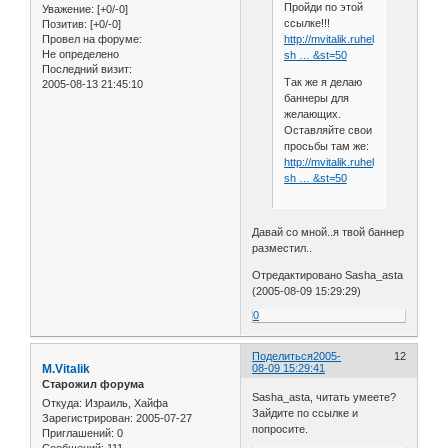
Пройди по этой
Уважение:
[+0/-0]
ссылке!!!
Позитив:
[+0/-0]
http://mvitalik.ruhelp.com/index.p
Провел на форуме:
Не определено
sh … &st=50
Последний визит:
Так же я делаю
2005-08-13 21:45:10
баннеры для
желающих.
Оставляйте свои
просьбы там же:
http://mvitalik.ruhelp.com/index.p
sh … &st=50
Давай со мной..я твой баннер
разместил..
Отредактировано Sasha_asta
(2005-08-09 15:29:29)
0
Поделиться
2005-
12
M.Vitalik
08-09 15:29:41
Старожил форума
Sasha_asta, читать умеете?
Откуда:
Израиль, Хайфа
Зайдите по ссылке и
Зарегистрирован
: 2005-07-27
попросите.
Приглашений:
0