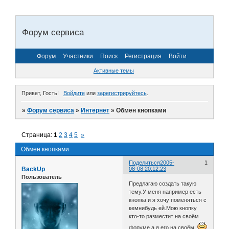
Форум сервиса
Форум
Участники
Поиск
Регистрация
Войти
Активные темы
Привет, Гость!
Войдите
или
зарегистрируйтесь
.
»
Форум сервиса
»
Интернет
»
Обмен кнопками
Страница:
1
2
3
4
5
»
Обмен кнопками
Поделиться
2005-
1
BackUp
08-08 20:12:23
Пользователь
Предлагаю создать такую
тему.У меня например есть
кнопка и я хочу поменяться с
кемнибудь ей.Мою кнопку
кто-то разместит на своём
форуме,а я его на своём.