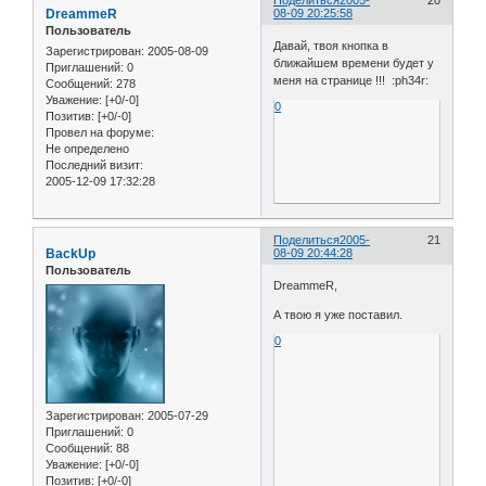
Поделиться
2005-
20
DreammeR
08-09 20:25:58
Пользователь
Давай, твоя кнопка в
Зарегистрирован
: 2005-08-09
ближайшем времени будет у
Приглашений:
0
меня на странице !!! :ph34r:
Сообщений:
278
Уважение:
[+0/-0]
0
Позитив:
[+0/-0]
Провел на форуме:
Не определено
Последний визит:
2005-12-09 17:32:28
Поделиться
2005-
21
BackUp
08-09 20:44:28
Пользователь
DreammeR,
А твою я уже поставил.
0
Зарегистрирован
: 2005-07-29
Приглашений:
0
Сообщений:
88
Уважение:
[+0/-0]
Позитив:
[+0/-0]