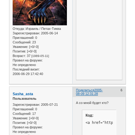
Откуда:
Израиль / Петах-Тиква
Зарегистрирован
: 2005-06-14
Приглашений:
0
Сообщений:
23
Уважение:
[+0/-0]
Позитив:
[+0/-0]
Возраст:
37
[1989-05-11]
Провел на форуме:
Не определено
Последний визит:
2006-06-29 17:42:40
Поделиться
2005-
6
Sasha_asta
08-09 12:31:28
Пользователь
А со мной будет кто?
Зарегистрирован
: 2005-07-21
Приглашений:
0
Сообщений:
17
Код:
Уважение:
[+0/-0]
<a href="http://sport2.
Позитив:
[+0/-0]
Провел на форуме:
Не определено