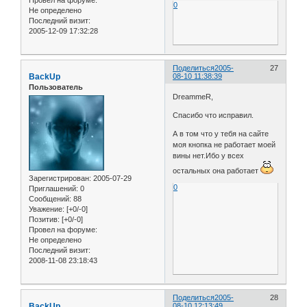
Провел на форуме:
0
Не определено
Последний визит:
2005-12-09 17:32:28
Поделиться
2005-
27
BackUp
08-10 11:38:39
Пользователь
DreammeR,
Спасибо что исправил.
А в том что у тебя на сайте
моя кнопка не работает моей
вины нет.Ибо у всех
остальных она работает
Зарегистрирован
: 2005-07-29
0
Приглашений:
0
Сообщений:
88
Уважение:
[+0/-0]
Позитив:
[+0/-0]
Провел на форуме:
Не определено
Последний визит:
2008-11-08 23:18:43
Поделиться
2005-
28
BackUp
08-10 12:13:49