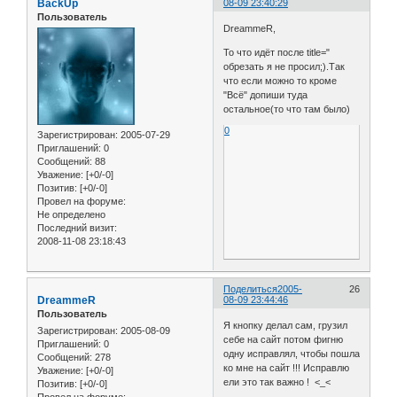
BackUp
08-09 23:40:29
Пользователь
DreammeR,
То что идёт после title="
обрезать я не просил;).Так
что если можно то кроме
"Всё" допиши туда
остальное(то что там было)
0
Зарегистрирован
: 2005-07-29
Приглашений:
0
Сообщений:
88
Уважение:
[+0/-0]
Позитив:
[+0/-0]
Провел на форуме:
Не определено
Последний визит:
2008-11-08 23:18:43
Поделиться
2005-
26
DreammeR
08-09 23:44:46
Пользователь
Я кнопку делал сам, грузил
Зарегистрирован
: 2005-08-09
себе на сайт потом фигню
Приглашений:
0
одну исправлял, чтобы пошла
Сообщений:
278
ко мне на сайт !!! Исправлю
Уважение:
[+0/-0]
ели это так важно ! <_<
Позитив:
[+0/-0]