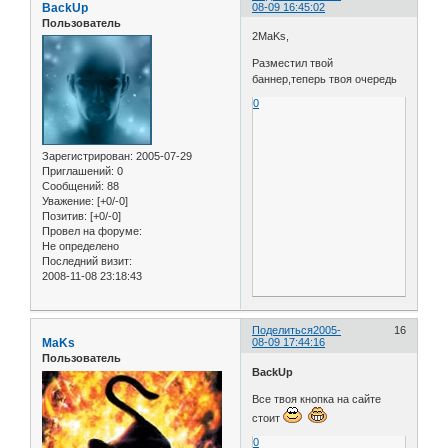
BackUp
08-09 16:45:02
Пользователь
2MaKs,
Разместил твой
баннер,теперь твоя очередь
0
Зарегистрирован
: 2005-07-29
Приглашений:
0
Сообщений:
88
Уважение:
[+0/-0]
Позитив:
[+0/-0]
Провел на форуме:
Не определено
Последний визит:
2008-11-08 23:18:43
Поделиться
2005-
16
MaKs
08-09 17:44:16
Пользователь
BackUp
Все твоя кнопка на сайте
стоит
0