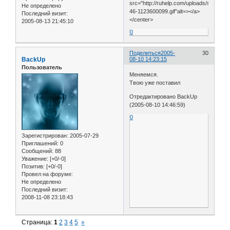
src="http://ruhelp.com/uploads/sport2/po
Не определено
46-1123600099.gif"alt=></a>
Последний визит:
</center>
2005-08-13 21:45:10
0
Поделиться
2005-
30
BackUp
08-10 14:23:15
Пользователь
Меняемся.
Твою уже поставил
Отредактировано BackUp
(2005-08-10 14:46:59)
0
Зарегистрирован
: 2005-07-29
Приглашений:
0
Сообщений:
88
Уважение:
[+0/-0]
Позитив:
[+0/-0]
Провел на форуме:
Не определено
Последний визит:
2008-11-08 23:18:43
Страница:
1
2
3
4
5
»