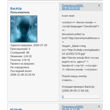
Поделиться
2005-
3
BackUp
08-08 23:33:20
Пользователь
А вот моя:
<centre><!--Anrom-emule-->
<script language="JavaScript">
<!--
document.write('<a
href="http://anromemuleforum.ruhelp.co
'+
Зарегистрирован
: 2005-07-29
'target=_blank><img
Приглашений:
0
src="http://ruhelp.com/uploads/anromem
Сообщений:
88
24-1123517270.jpg"
Уважение:
[+0/-0]
title="Anrom-emule.Всё что вы
Позитив:
[+0/-0]
ищите есть здесь!" '+
Провел на форуме:
'border=0 ></a>')//--></script>
Не определено
<!--/Anrom-emule--></centre>
Последний визит:
2008-11-08 23:18:43
Пошёл вашу кнопку
ставить....
Отредактировано BackUp
(2005-08-09 17:56:18)
0
Поделиться
2005-
4
M.Vitalik
08-09 11:13:38