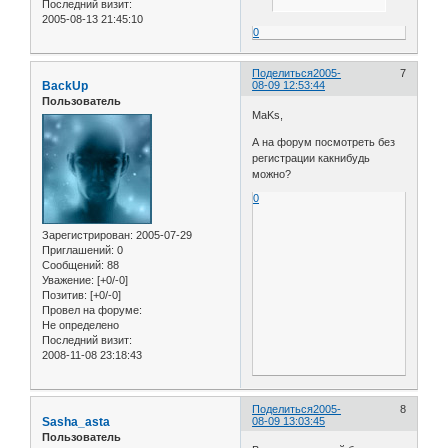
Последний визит:
2005-08-13 21:45:10
0
Поделиться
2005-
7
BackUp
08-09 12:53:44
Пользователь
MaKs,
А на форум посмотреть без
регистрации какнибудь
можно?
0
Зарегистрирован
: 2005-07-29
Приглашений:
0
Сообщений:
88
Уважение:
[+0/-0]
Позитив:
[+0/-0]
Провел на форуме:
Не определено
Последний визит:
2008-11-08 23:18:43
Поделиться
2005-
8
Sasha_asta
08-09 13:03:45
Пользователь