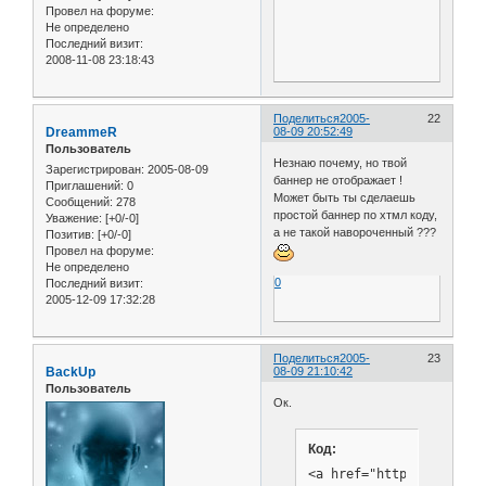
Провел на форуме:
Не определено
Последний визит:
2008-11-08 23:18:43
Поделиться
2005-
22
DreammeR
08-09 20:52:49
Пользователь
Незнаю почему, но твой
Зарегистрирован
: 2005-08-09
баннер не отображает !
Приглашений:
0
Может быть ты сделаешь
Сообщений:
278
простой баннер по хтмл коду,
Уважение:
[+0/-0]
а не такой навороченный ???
Позитив:
[+0/-0]
Провел на форуме:
Не определено
0
Последний визит:
2005-12-09 17:32:28
Поделиться
2005-
23
BackUp
08-09 21:10:42
Пользователь
Ок.
Код: