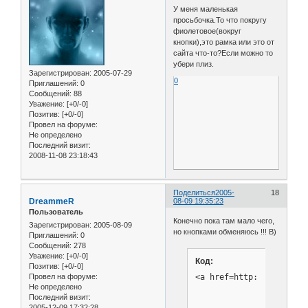
У меня маленькая
просьбочка.То что покругу
фиолетовое(вокруг
кнопки),это рамка или это от
сайта что-то?Если можно то
убери плиз.
Зарегистрирован
: 2005-07-29
0
Приглашений:
0
Сообщений:
88
Уважение:
[+0/-0]
Позитив:
[+0/-0]
Провел на форуме:
Не определено
Последний визит:
2008-11-08 23:18:43
Поделиться
2005-
18
DreammeR
08-09 19:35:23
Пользователь
Конечно пока там мало чего,
Зарегистрирован
: 2005-08-09
но кнопками обменяюсь !!! B)
Приглашений:
0
Сообщений:
278
Уважение:
[+0/-0]
Код:
Позитив:
[+0/-0]
<a href=http://gta-off.
Провел на форуме:
Не определено
Последний визит:
2005-12-09 17:32:28