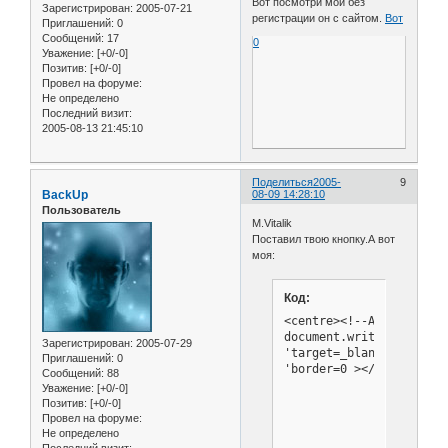
Вот посмотри мой без
Зарегистрирован
: 2005-07-21
регистрации он с сайтом.
Вот
Приглашений:
0
Сообщений:
17
0
Уважение:
[+0/-0]
Позитив:
[+0/-0]
Провел на форуме:
Не определено
Последний визит:
2005-08-13 21:45:10
Поделиться
2005-
9
BackUp
08-09 14:28:10
Пользователь
M.Vitalik
Поставил твою кнопку.А вот
моя:
Код:
<centre><!--Anrom-emule
document.write('<a href
Зарегистрирован
: 2005-07-29
'target=_blank><img src
Приглашений:
0
Сообщений:
88
Уважение:
[+0/-0]
Позитив:
[+0/-0]
Провел на форуме:
Не определено