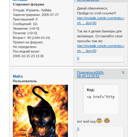
Старожил форума
Давай обменяемся,
Откуда:
Израиль, Хайфа
Пройди по этой ссылке!!!
Зарегистрирован
: 2005-07-27
http://mvitalik.ruhelp.com/index.php?
Приглашений:
0
sh … &st=50
Сообщений:
111
Уважение:
[+0/-0]
Так же я делаю баннеры для
Позитив:
[+0/-0]
желающих. Оставляйте свои
Возраст:
40
[1986-05-29]
просьбы там же:
Провел на форуме:
http://mvitalik.ruhelp.com/index.php?
Не определено
sh … &st=50
Последний визит:
2005-10-15 23:13:36
0
Поделиться
2005-
5
MaKs
08-09 12:25:52
Пользователь
Код:
<a href="http://www.mp3
вот мой код
0