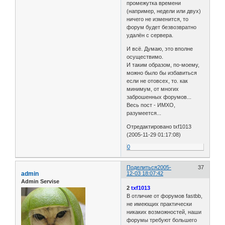
промежутка времени
(например, недели или двух)
ничего не изменится, то
форум будет безвозвратно
удалён с сервера.
И всё. Думаю, это вполне
осуществимо.
И таким образом, по-моему,
можно было бы избавиться
если не отовсех, то. как
минимум, от многих
заброшенных форумов...
Весь пост - ИМХО,
разумеется...
Отредактировано txf1013
(2005-11-29 01:17:08)
0
Поделиться
2005-
37
admin
12-03 18:07:42
Admin Servise
2
txf1013
В отличие от форумов fastbb,
не имеющих практически
никаких возможностей, наши
форумы требуют большего