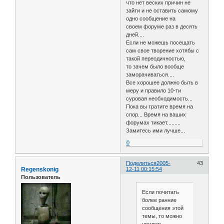
что нет веских причин не
зайти и не оставить самому
одно сообщение на
своем форуме раз в десять
дней....
Если не можешь посещать
сам свое творение хотябы с
такой переодичностью,
то зачем было вообще
заморачиваться....
Все хорошее должно быть в
меру и правило 10-ти
суровая необходимость...
Пока вы тратите время на
спор... Время на ваших
форумах тикает.........
Замитесь ими лучше...
0
Поделиться
2005-
43
Regenskonig
12-11 00:15:54
Пользователь
Если почитать
более ранние
сообщения этой
темы, то можно
увидеть,