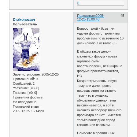
0
Поделиться
2005-
45
Drakonozavr
12-25 13:00:46
Пользователь
Вопрос такой - будет ли
удален форум с такими вот
проблемами по истечению 10
дней (около 7 осталось) -
В общем такое дело -
глюкнулся форум - права
админов были
восстановлены, вся инфа на
форуме просматривается,
Зарегистрирован
: 2005-12-25
НО
Приглашений:
0
Когда открываешь новую
Сообщений:
2
тему или даже просто
Уважение:
[+0/-0]
пишешь ответ на старую
Позитив:
[+0/-0]
тему - то в окошках
Провел на форуме:
обновления данная тема
Не определено
высвечивается, а вот в
Последний визит:
окошках непосредственного
2005-12-25 16:14:20
просмотра ее нет - имеется
только последнее перед
глюком-или взломом ....
Помогите в правильных