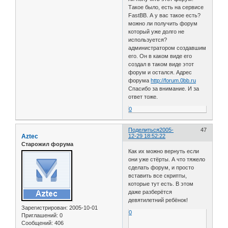
Такое было, есть на сервисе
FastBB. А у вас такое есть?
можно ли получить форум
который уже долго не
используется?
администратором создавшим
его. Он в каком виде его
создал в таком виде этот
форум и остался. Адрес
форума
http://forum.0bb.ru
Спасибо за внимание. И за
ответ тоже.
0
Поделиться
2005-
47
Aztec
12-29 18:52:22
Старожил форума
Как их можно вернуть если
они уже стёрты. А что тяжело
сделать форум, и просто
вставить все скрипты,
которые тут есть. В этом
даже разберётся
девятилетний ребёнок!
Зарегистрирован
: 2005-10-01
0
Приглашений:
0
Сообщений:
406