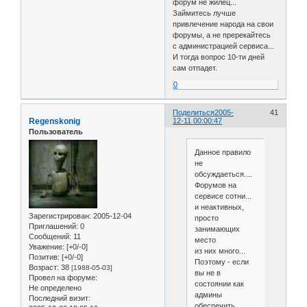
форум не жилец...
Займитесь лучше
привлечение народа на свои
форумы, а не пререкайтесь
с администрацией сервиса...
И тогда вопрос 10-ти дней
сам отпадет.
0
Поделиться
2005-
41
Regenskonig
12-11 00:00:47
Пользователь
Данное правило
не
обсуждаеться....
Форумов на
сервисе сотни...
и неактивных,
Зарегистрирован
: 2005-12-04
просто
Приглашений:
0
занимающих
Сообщений:
11
место
Уважение:
[+0/-0]
из них много...
Позитив:
[+0/-0]
Поэтому - если
Возраст:
38
[1988-05-03]
вы не в
Провел на форуме:
состоянии как
Не определено
админы
Последний визит:
обеспечить