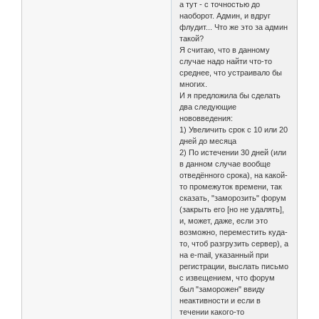
а тут - с точностью до
наоборот. Админ, и вдруг
флудит... Что же это за админ
такой?
Я считаю, что в данному
случае надо найти что-то
среднее, что устраивало бы
многих.
И я предложила бы сделать
два следующие
нововведения:
1) Увеличить срок с 10 или 20
дней до месяца
2) По истечении 30 дней (или
в данном случае вообще
отведённого срока), на какой-
то промежуток времени, так
сказать, "заморозить" форум
(закрыть его [но не удалять],
и, может, даже, если это
возможно, переместить куда-
то, чтоб разгрузить сервер), а
на e-mail, указанный при
регистрации, выслать письмо
с извещением, что форум
был "заморожен" ввиду
неактивности и если в
течении какого-то