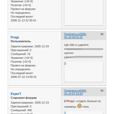
Уважение:
[+0/-0]
Позитив:
[+0/-0]
Провел на форуме:
Не определено
Последний визит:
2008-11-13 22:30:41
Поделиться
2006-
48
Progz
01-10 04:01:22
Пользователь
sgh.1bb.ru удалите
Зарегистрирован
: 2005-12-29
плиииииииииизззззззззззззззззззззззззз!!!
Приглашений:
0
срочно
Сообщений:
76
удалите!!!!!!!!!!!!!!!!!!!!!!!!!!!!!!!!!!!!!
Уважение:
[+0/-0]
Позитив:
[+0/-0]
0
Провел на форуме:
Не определено
Последний визит:
2006-07-22 14:59:16
Поделиться
2006-
49
ExperT
01-10 07:14:24
Старожил форума
2
Progz
:
создать больше не
Зарегистрирован
: 2005-12-23
Приглашений:
0
сможешь
пока.
Сообщений:
495
0