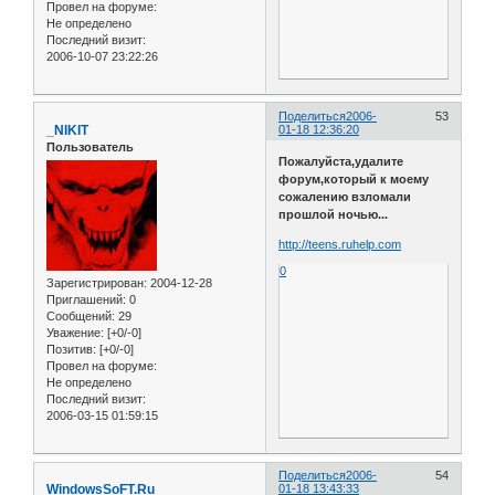
Провел на форуме:
Не определено
Последний визит:
2006-10-07 23:22:26
Поделиться
2006-
53
_NIKIT
01-18 12:36:20
Пользователь
Пожалуйста,удалите
форум,который к моему
сожалению взломали
прошлой ночью...
http://teens.ruhelp.com
0
Зарегистрирован
: 2004-12-28
Приглашений:
0
Сообщений:
29
Уважение:
[+0/-0]
Позитив:
[+0/-0]
Провел на форуме:
Не определено
Последний визит:
2006-03-15 01:59:15
Поделиться
2006-
54
WindowsSoFT.Ru
01-18 13:43:33