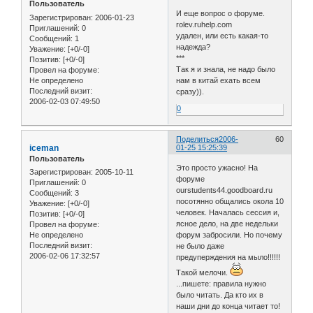
Пользователь
И еще вопрос о форуме.
Зарегистрирован
: 2006-01-23
rolev.ruhelp.com
Приглашений:
0
удален, или есть какая-то
Сообщений:
1
надежда?
Уважение:
[+0/-0]
***
Позитив:
[+0/-0]
Так я и знала, не надо было
Провел на форуме:
Не определено
нам в китай ехать всем
Последний визит:
сразу)).
2006-02-03 07:49:50
0
Поделиться
2006-
60
iceman
01-25 15:25:39
Пользователь
Это просто ужасно! На
Зарегистрирован
: 2005-10-11
форуме
Приглашений:
0
ourstudents44.goodboard.ru
Сообщений:
3
посотянно общались окола 10
Уважение:
[+0/-0]
человек. Началась сессия и,
Позитив:
[+0/-0]
ясное дело, на две недельки
Провел на форуме:
Не определено
форум забросили. Но почему
Последний визит:
не было даже
2006-02-06 17:32:57
предуперждения на мыло!!!!!!
Такой мелочи.
...пишете: правила нужно
было читать. Да кто их в
наши дни до конца читает то!