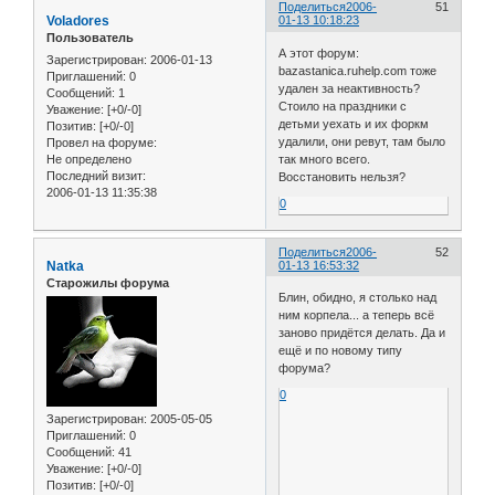
Поделиться
2006-
51
Voladores
01-13 10:18:23
Пользователь
А этот форум:
Зарегистрирован
: 2006-01-13
bazastanica.ruhelp.com тоже
Приглашений:
0
удален за неактивность?
Сообщений:
1
Стоило на праздники с
Уважение:
[+0/-0]
детьми уехать и их форкм
Позитив:
[+0/-0]
удалили, они ревут, там было
Провел на форуме:
Не определено
так много всего.
Последний визит:
Восстановить нельзя?
2006-01-13 11:35:38
0
Поделиться
2006-
52
Natka
01-13 16:53:32
Старожилы форума
Блин, обидно, я столько над
ним корпела... а теперь всё
заново придётся делать. Да и
ещё и по новому типу
форума?
0
Зарегистрирован
: 2005-05-05
Приглашений:
0
Сообщений:
41
Уважение:
[+0/-0]
Позитив:
[+0/-0]