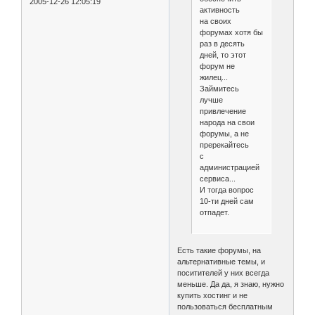
2005-12-26 12:05:19
активность
на своих
форумах хотя бы
раз в десять
дней, то этот
форум не
жилец...
Займитесь
лучше
привлечение
народа на свои
форумы, а не
пререкайтесь
с
администрацией
сервиса...
И тогда вопрос
10-ти дней сам
отпадет.
Есть такие форумы, на
альтернативные темы, и
поситителей у них всегда
меньше. Да да, я знаю, нужно
купить хостинг и не
пользоваться бесплатным