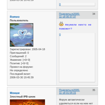
0
Поделиться
2005-
34
Romeo
11-18 00:37:37
Пользователь
Неужели никто не
поможет?
0
Зарегистрирован
: 2005-04-18
Приглашений:
0
Сообщений:
2
Уважение:
[+0/-0]
Позитив:
[+0/-0]
Провел на форуме:
Не определено
Последний визит:
2006-03-30 19:45:39
Поделиться
2005-
35
Монши
11-18 01:04:15
Злостный IPB-шник
Форум автамтически
удаляеться если на нем нет