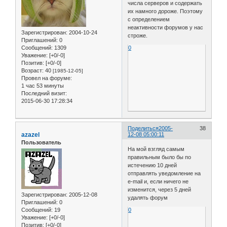
числа серверов и содержать
их намного дороже. Поэтому
с определением
неактивности форумов у нас
Зарегистрирован
: 2004-10-24
строже.
Приглашений:
0
Сообщений:
1309
0
Уважение:
[+0/-0]
Позитив:
[+0/-0]
Возраст:
40
[1985-12-05]
Провел на форуме:
1 час 53 минуты
Последний визит:
2015-06-30 17:28:34
Поделиться
2005-
38
azazel
12-08 05:00:11
Пользователь
На мой взгляд самым
правильным было бы по
истечению 10 дней
отправлять уведомление на
e-mail и, если ничего не
изменится, через 5 дней
Зарегистрирован
: 2005-12-08
удалять форум
Приглашений:
0
Сообщений:
19
0
Уважение:
[+0/-0]
Позитив:
[+0/-0]