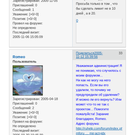
Зарегистрирован
: 2005-11-05
Просьба только в том , что
Приглашений:
0
бы сделать лимит не в 10
Сообщений:
1
дней , а в 20.
Уважение:
[+0/-0]
Позитив:
[+0/-0]
0
Провел на форуме:
Не определено
Последний визит:
2005-11-06 15:05:09
Поделиться
2005-
33
Romeo
11-12 15:39:56
Пользователь
Уважаемая администрация! Я
не понимаю, что случилось с
моим форумом...
Ни как не могу на него
попасть. Если вы его
удалили, то почиму не
предупредили об удалении?
Зарегистрирован
: 2005-04-18
И можно ли его вернуть? Или
Приглашений:
0
может что-то не так с
Сообщений:
2
проектом... Помогите
Уважение:
[+0/-0]
пожалуйста! Зарание
Позитив:
[+0/-0]
благодарен, Romeo.
Провел на форуме:
Адрес форума:
Не определено
http://ruhelp.com/forum/index.php?
Последний визит:
mforu … mp;act=idx
2006-03-30 19:45:39