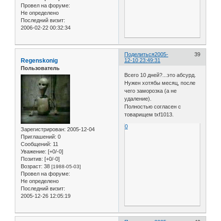
Провел на форуме:
Не определено
Последний визит:
2006-02-22 00:32:34
Поделиться
2005-
39
Regenskonig
12-10 23:49:31
Пользователь
Всего 10 дней?...это абсурд.
Нужен хотябы месяц, после
чего заморозка (а не
удаление).
Полностью согласен с
товарищем txf1013.
0
Зарегистрирован
: 2005-12-04
Приглашений:
0
Сообщений:
11
Уважение:
[+0/-0]
Позитив:
[+0/-0]
Возраст:
38
[1988-05-03]
Провел на форуме:
Не определено
Последний визит:
2005-12-26 12:05:19