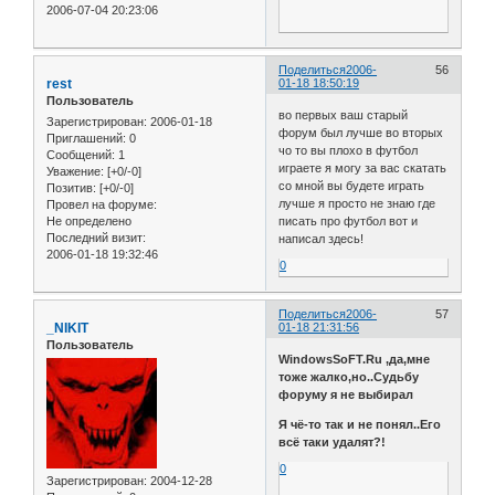
2006-07-04 20:23:06
Поделиться
2006-
56
rest
01-18 18:50:19
Пользователь
во первых ваш старый
Зарегистрирован
: 2006-01-18
форум был лучше во вторых
Приглашений:
0
чо то вы плохо в футбол
Сообщений:
1
играете я могу за вас скатать
Уважение:
[+0/-0]
со мной вы будете играть
Позитив:
[+0/-0]
лучше я просто не знаю где
Провел на форуме:
Не определено
писать про футбол вот и
Последний визит:
написал здесь!
2006-01-18 19:32:46
0
Поделиться
2006-
57
_NIKIT
01-18 21:31:56
Пользователь
WindowsSoFT.Ru ,да,мне
тоже жалко,но..Судьбу
форуму я не выбирал
Я чё-то так и не понял..Его
всё таки удалят?!
0
Зарегистрирован
: 2004-12-28