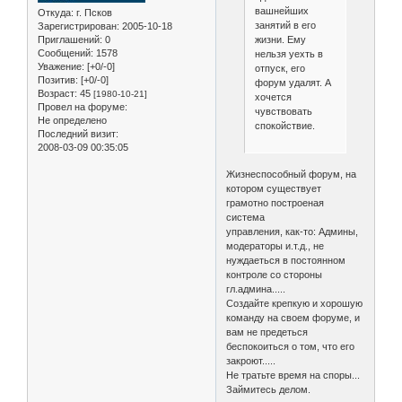
вашнейших
Откуда:
г. Псков
занятий в его
Зарегистрирован
: 2005-10-18
Приглашений:
0
жизни. Ему
Сообщений:
1578
нельзя уехть в
Уважение:
[+0/-0]
отпуск, его
Позитив:
[+0/-0]
форум удалят. А
Возраст:
45
[1980-10-21]
хочется
Провел на форуме:
чувствовать
Не определено
спокойствие.
Последний визит:
2008-03-09 00:35:05
Жизнеспособный форум, на
котором существует
грамотно построеная
система
управления, как-то: Админы,
модераторы и.т.д., не
нуждаеться в постоянном
контроле со стороны
гл.админа.....
Создайте крепкую и хорошую
команду на своем форуме, и
вам не предеться
беспокоиться о том, что его
закроют.....
Не тратьте время на споры...
Займитесь делом.