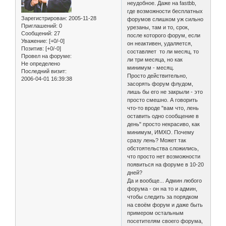
неудобное. Даже на fastbb,
где возможности бесплатных
Зарегистрирован
: 2005-11-28
форумов слишком уж сильно
Приглашений:
0
урезаны, там и то, срок,
Сообщений:
27
после которого форум, если
Уважение:
[+0/-0]
он неактивен, удаляется,
Позитив:
[+0/-0]
составляет то ли месяц, то
Провел на форуме:
ли три месяца, но как
Не определено
минимум - месяц.
Последний визит:
Просто действительно,
2006-04-01 16:39:38
засорять форум флудом,
лишь бы его не закрыли - это
просто смешно. А говорить
что-то вроде "вам что, лень
оставить одно сообщение в
день" просто некрасиво, как
минимум, ИМХО. Почему
сразу лень? Может так
обстоятельства сложились,
что просто нет возможности
появиться на форуме в 10-20
дней?
Да и вообще... Админ любого
форума - он на то и админ,
чтобы следить за порядком
на своём форум и даже быть
примером остальным
посетителям своего форума,