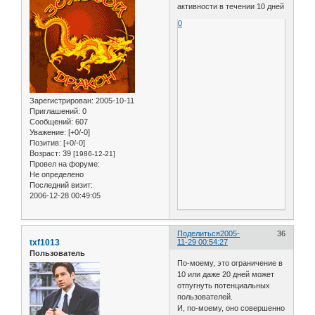
активности в течении 10 дней
0
Зарегистрирован
: 2005-10-11
Приглашений:
0
Сообщений:
607
Уважение:
[+0/-0]
Позитив:
[+0/-0]
Возраст:
39
[1986-12-21]
Провел на форуме:
Не определено
Последний визит:
2006-12-28 00:49:05
Поделиться
2005-
36
txf1013
11-29 00:54:27
Пользователь
По-моему, это ограничение в
10 или даже 20 дней может
отпугнуть потенциальных
пользователей.
И, по-моему, оно совершенно