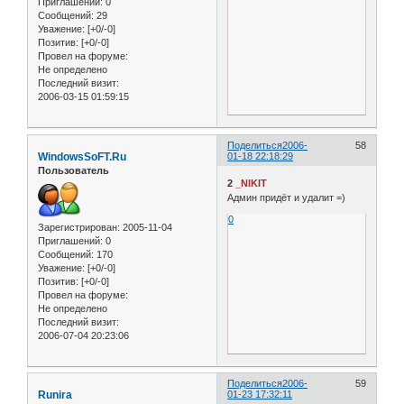
Приглашений:
0
Сообщений:
29
Уважение:
[+0/-0]
Позитив:
[+0/-0]
Провел на форуме:
Не определено
Последний визит:
2006-03-15 01:59:15
Поделиться
2006-
58
WindowsSoFT.Ru
01-18 22:18:29
Пользователь
2
_NIKIT
Админ придёт и удалит =)
0
Зарегистрирован
: 2005-11-04
Приглашений:
0
Сообщений:
170
Уважение:
[+0/-0]
Позитив:
[+0/-0]
Провел на форуме:
Не определено
Последний визит:
2006-07-04 20:23:06
Поделиться
2006-
59
Runira
01-23 17:32:11