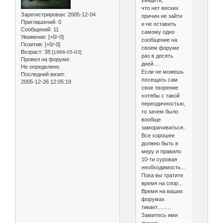
что нет веских
Зарегистрирован
: 2005-12-04
причин не зайти
Приглашений:
0
и не оставить
Сообщений:
11
самому одно
Уважение:
[+0/-0]
сообщение на
Позитив:
[+0/-0]
своем форуме
Возраст:
38
[1988-05-03]
раз в десять
Провел на форуме:
дней....
Не определено
Если не можешь
Последний визит:
посещать сам
2005-12-26 12:05:19
свое творение
хотябы с такой
переодичностью,
то зачем было
вообще
заморачиваться....
Все хорошее
должно быть в
меру и правило
10-ти суровая
необходимость...
Пока вы тратите
время на спор...
Время на ваших
форумах
тикает.........
Замитесь ими
лучше...