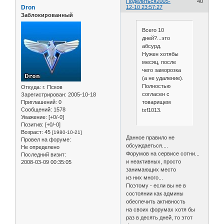
Поделиться
2005-
40
Dron
12-10 23:57:27
Заблокированный
Всего 10
дней?...это
абсурд.
Нужен хотябы
месяц, после
чего заморозка
(а не удаление).
Полностью
Откуда:
г. Псков
согласен с
Зарегистрирован
: 2005-10-18
Приглашений:
0
товарищем
Сообщений:
1578
txf1013.
Уважение:
[+0/-0]
Позитив:
[+0/-0]
Возраст:
45
[1980-10-21]
Данное правило не
Провел на форуме:
обсуждаеться....
Не определено
Форумов на сервисе сотни...
Последний визит:
и неактивных, просто
2008-03-09 00:35:05
занимающих место
из них много...
Поэтому - если вы не в
состоянии как админы
обеспечить активность
на своих форумах хотя бы
раз в десять дней, то этот