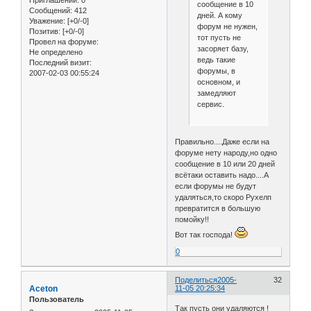
Приглашений:
0
сообщение в 10
Сообщений:
412
дней. А кому
Уважение:
[+0/-0]
форум не нужен,
Позитив:
[+0/-0]
тот пусть не
Провел на форуме:
засоряет базу,
Не определено
ведь такие
Последний визит:
форумы, в
2007-02-03 00:55:24
основном, и
замедляют
сервис.
Правильно....Даже если на
форуме нету народу,но одно
сообщение в 10 или 20 дней
всётаки оставить надо....А
если форумы не будут
удаляться,то скоро Рухелп
превратится в большую
помойку!!
Вот так господа!
0
Поделиться
2005-
32
Aceton
11-05 20:25:34
Пользователь
Так пусть они удаляются !