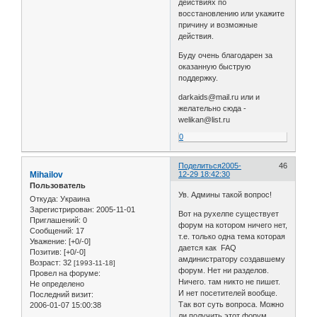
действиях по
восстановлению или укажите
причину и возможные
действия.
Буду очень благодарен за
оказанную быструю
поддержку.
darkaids@mail.ru или и
желательно сюда -
welikan@list.ru
0
Поделиться
2005-
46
Mihailov
12-29 18:42:30
Пользователь
Ув. Админы такой вопрос!
Откуда:
Украина
Зарегистрирован
: 2005-11-01
Вот на рухелпе существует
Приглашений:
0
форум на котором ничего нет,
Сообщений:
17
т.е. только одна тема которая
Уважение:
[+0/-0]
дается как FAQ
Позитив:
[+0/-0]
амдинистратору создавшему
Возраст:
32
[1993-11-18]
форум. Нет ни разделов.
Провел на форуме:
Ничего. там никто не пишет.
Не определено
И нет посетителей вообще.
Последний визит:
Так вот суть вопроса. Можно
2006-01-07 15:00:38
ли получить этот форум.