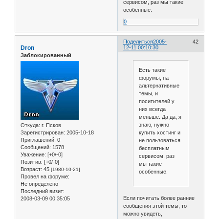
сервисом, раз мы такие
особенные.
0
Поделиться
2005-
42
Dron
12-11 00:10:30
Заблокированный
Есть такие
форумы, на
альтернативные
темы, и
поситителей у
них всегда
меньше. Да да, я
знаю, нужно
Откуда:
г. Псков
купить хостинг и
Зарегистрирован
: 2005-10-18
Приглашений:
0
не пользоваться
Сообщений:
1578
бесплатным
Уважение:
[+0/-0]
сервисом, раз
Позитив:
[+0/-0]
мы такие
Возраст:
45
[1980-10-21]
особенные.
Провел на форуме:
Не определено
Последний визит:
Если почитать более ранние
2008-03-09 00:35:05
сообщения этой темы, то
можно увидеть,