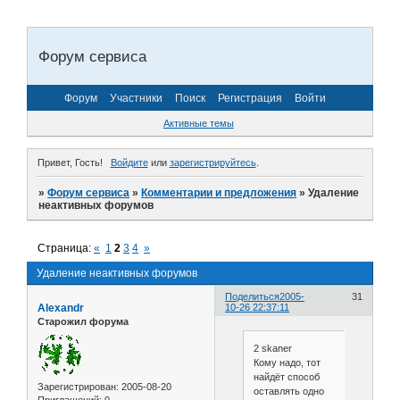
Форум сервиса
Форум
Участники
Поиск
Регистрация
Войти
Активные темы
Привет, Гость!
Войдите
или
зарегистрируйтесь
.
»
Форум сервиса
»
Комментарии и предложения
»
Удаление
неактивных форумов
Страница:
«
1
2
3
4
»
Удаление неактивных форумов
Поделиться
2005-
31
Alexandr
10-26 22:37:11
Старожил форума
2 skaner
Кому надо, тот
найдёт способ
Зарегистрирован
: 2005-08-20
оставлять одно