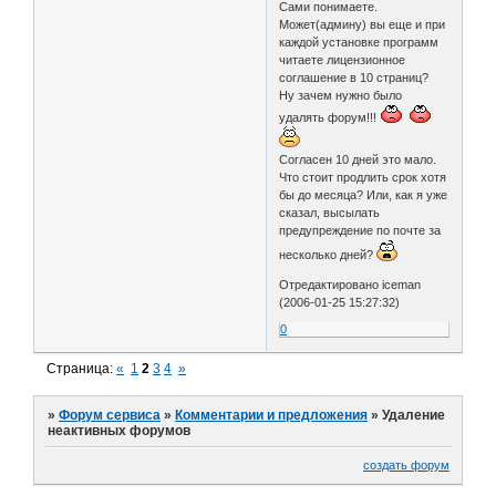
Сами понимаете.
Может(админу) вы еще и при
каждой установке программ
читаете лицензионное
соглашение в 10 страниц?
Ну зачем нужно было
удалять форум!!!
Согласен 10 дней это мало.
Что стоит продлить срок хотя
бы до месяца? Или, как я уже
сказал, высылать
предупреждение по почте за
несколько дней?
Отредактировано iceman
(2006-01-25 15:27:32)
0
Страница:
«
1
2
3
4
»
»
Форум сервиса
»
Комментарии и предложения
»
Удаление
неактивных форумов
создать форум