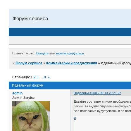
Форум сервиса
Привет, Гость!
Войдите
или
зарегистрируйтесь
.
»
Форум сервиса
»
Комментарии и предложения
»
Идеальный фор
Страница:
1
2
3
…
8
»
Идеальный форум
admin
Поделиться
2005-09-13 23:21:27
Admin Servise
Давайте составим список необходимы
Каким Вы видите "идеальный форум"
Все пожелания будут учтены и по во
0