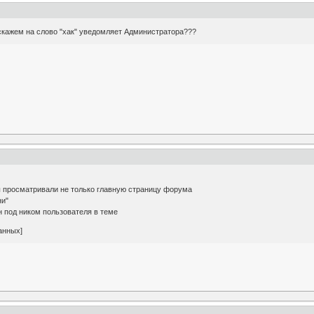
ый скажем на слово "хак" уведомляет Администратора???
ы просматривали не только главную страницу форума
ни"
н под ником пользователя в теме
анных]