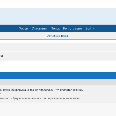
Форум
Участники
Поиск
Регистрация
Войти
Активные темы
ум
х функций форума, а так же определим, что является лишним.
?
зможности будем воплощать все ваши рекомендации в жизнь.