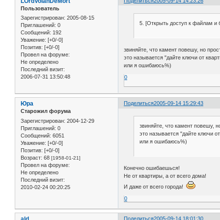
LOrdVolanDeMort
Поделиться
2005-09-14 14:23:26
Пользователь
Зарегистрирован
: 2005-08-15
5. [Открыть доступ к файлам и 
Приглашений:
0
Сообщений:
192
Уважение:
[+0/-0]
Позитив:
[+0/-0]
звиняйте, что камент повешу, но прос
Провел на форуме:
это называется "дайте ключи от кварт
Не определено
или я ошибаюсь%)
Последний визит:
2006-07-31 13:50:48
0
Юра
Поделиться
2005-09-14 15:29:43
Старожил форума
Зарегистрирован
: 2004-12-29
звиняйте, что камент повешу, н
Приглашений:
0
это называется "дайте ключи от
Сообщений:
6051
или я ошибаюсь%)
Уважение:
[+0/-0]
Позитив:
[+0/-0]
Возраст:
68
[1958-01-21]
Провел на форуме:
Конечно ошибаешься!
Не определено
Не от квартиры, а от всего дома!
Последний визит:
И даже от всего города!
2010-02-24 00:20:25
0
ald
Поделиться
2005-09-14 18:01:30