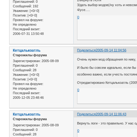
2/вернуть ЛОги
Приглашений:
0
3/дать выбор модов(/ну хоть и невозм
Сообщений:
192
4/усе.....
Уважение:
[+0/-0]
Позитив:
[+0/-0]
0
Провел на форуме:
Не определено
Последний визит:
2006-07-31 13:50:48
Кетцалькоатль
Поделиться
2005-09-14 11:04:56
Старожилы форума
Очень нужен мод обращения по нику, 
Зарегистрирован
: 2005-08-09
Приглашений:
0
И было бы совсем идеально, если бы 
Сообщений:
28
особенно важно, если учесть постоя
Уважение:
[+0/-0]
Позитив:
[+0/-0]
Отредактировано Кетцалькоатль (2005
Провел на форуме:
Не определено
0
Последний визит:
2005-12-05 23:48:46
Кетцалькоатль
Поделиться
2005-09-14 11:06:43
Старожилы форума
Вернуть логи - это правильно. У нас 
Зарегистрирован
: 2005-08-09
Приглашений:
0
0
Сообщений:
28