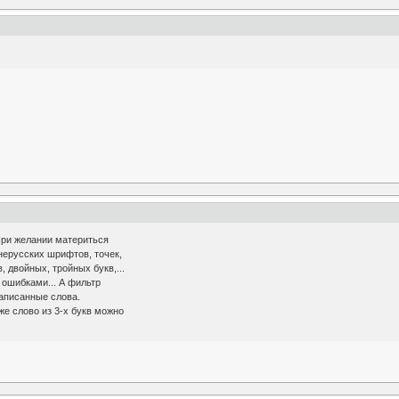
При желании материться
нерусских шрифтов, точек,
, двойных, тройных букв,...
 ошибками... А фильтр
аписанные слова.
же слово из 3-х букв можно