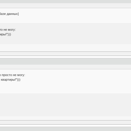
базе данных]
то не могу:
иры!")))
о просто не могу:
 квартиры!")))