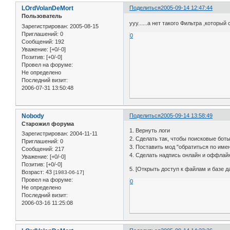
LOrdVolanDeMort
Поделиться
2005-09-14 12:47:44
Пользователь
ууу......а нет такого Фильтра ,котор
Зарегистрирован
: 2005-08-15
Приглашений:
0
0
Сообщений:
192
Уважение:
[+0/-0]
Позитив:
[+0/-0]
Провел на форуме:
Не определено
Последний визит:
2006-07-31 13:50:48
Nobody
Поделиться
2005-09-14 13:58:49
Старожил форума
1. Вернуть логи
Зарегистрирован
: 2004-11-11
2. Сделать так, чтобы поисковые бот
Приглашений:
0
3. Поставить мод "обратиться по име
Сообщений:
217
4. Сделать надпись онлайн и оффлай
Уважение:
[+0/-0]
Позитив:
[+0/-0]
5. [Открыть доступ к файлам и базе д
Возраст:
43
[1983-06-17]
Провел на форуме:
0
Не определено
Последний визит:
2006-03-16 11:25:08