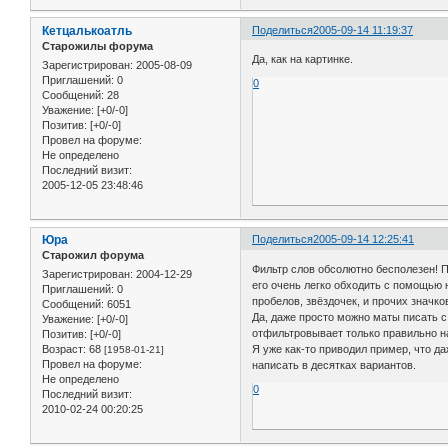
Кетцалькоатль
Поделиться
2005-09-14 11:19:37
Старожилы форума
Да, как на картинке.
Зарегистрирован
: 2005-08-09
Приглашений:
0
0
Сообщений:
28
Уважение:
[+0/-0]
Позитив:
[+0/-0]
Провел на форуме:
Не определено
Последний визит:
2005-12-05 23:48:46
Юра
Поделиться
2005-09-14 12:25:41
Старожил форума
Фильтр слов обсолютно бесполезен! 
Зарегистрирован
: 2004-12-29
его очень легко обходить с помощью 
Приглашений:
0
пробелов, звёздочек, и прочих значков
Сообщений:
6051
Да, даже просто можно маты писать с
Уважение:
[+0/-0]
отфильтровывает только правильно н
Позитив:
[+0/-0]
Я уже как-то приводил пример, что да
Возраст:
68
[1958-01-21]
Провел на форуме:
написать в десятках вариантов.
Не определено
0
Последний визит:
2010-02-24 00:20:25