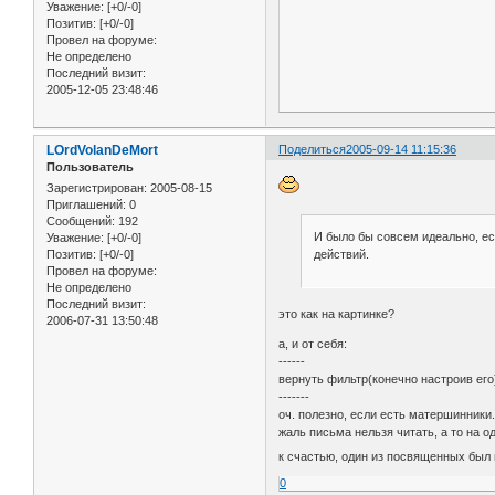
Уважение:
[+0/-0]
Позитив:
[+0/-0]
Провел на форуме:
Не определено
Последний визит:
2005-12-05 23:48:46
LOrdVolanDeMort
Поделиться
2005-09-14 11:15:36
Пользователь
Зарегистрирован
: 2005-08-15
Приглашений:
0
Сообщений:
192
И было бы совсем идеально, ес
Уважение:
[+0/-0]
действий.
Позитив:
[+0/-0]
Провел на форуме:
Не определено
Последний визит:
это как на картинке?
2006-07-31 13:50:48
а, и от себя:
------
вернуть фильтр(конечно настроив его
-------
оч. полезно, если есть матершинники
жаль письма нельзя читать, а то на о
к счастью, один из посвященных был 
0