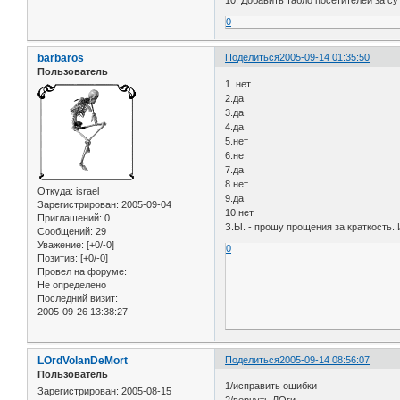
0
barbaros
Поделиться
2005-09-14 01:35:50
Пользователь
1. нет
2.да
3.да
4.да
5.нет
6.нет
7.да
8.нет
Откуда:
israel
9.да
Зарегистрирован
: 2005-09-04
10.нет
Приглашений:
0
З.Ы. - прошу прощения за краткость
Сообщений:
29
Уважение:
[+0/-0]
0
Позитив:
[+0/-0]
Провел на форуме:
Не определено
Последний визит:
2005-09-26 13:38:27
LOrdVolanDeMort
Поделиться
2005-09-14 08:56:07
Пользователь
1/исправить ошибки
Зарегистрирован
: 2005-08-15