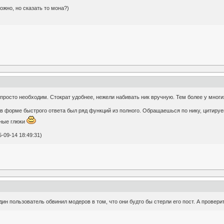
ожно, но сказать то мона?)
просто необходим. Стократ удобнее, нежели набивать ник вручную. Тем более у многи
в форме быстрого ответа был ряд функций из полного. Обращаешься по нику, цитируе
нные глюки
-09-14 18:49:31)
один пользователь обвинил модеров в том, что они будто бы стерли его пост. А провери