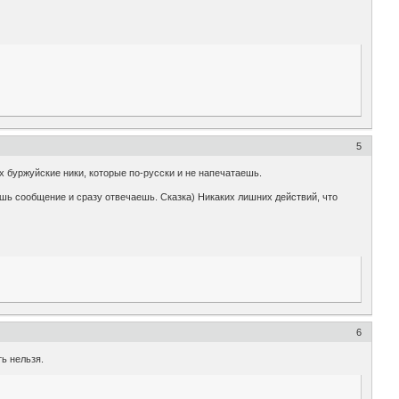
5
х буржуйские ники, которые по-русски и не напечатаешь.
шь сообщение и сразу отвечаешь. Сказка) Никаких лишних действий, что
6
ть нельзя.