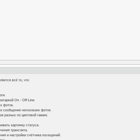
ляется всё то, что
оги.
атаркой On - Off-Line.
х фоток.
но сообщение нескольких фоток.
нов разных по цветовой гамме.
ивать картинку статуса.
чения транслита.
ния и настройки счётчика посещений.
тки.