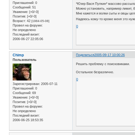
Приглашений:
0
*Юзер Вася Пупкин* массово рассылае
Сообщений:
51
Можно установить, например лимит, 
Уважение:
[+0/-0]
Мне кажется и волки сыты и овцы целы
Позитив:
[+0/-0]
Надеюсь кому-то кроме меня это нужн
Возраст:
42
[1984-05-08]
Провел на форуме:
0
Не определено
Последний визит:
2006-06-27 22:05:06
Chimp
Поделиться
2005-09-17 10:00:26
Пользователь
Решить проблему с поисковиками.
Остальное безразлично.
0
Зарегистрирован
: 2005-07-11
Приглашений:
0
Сообщений:
69
Уважение:
[+0/-0]
Позитив:
[+0/-0]
Провел на форуме:
Не определено
Последний визит:
2006-06-25 18:53:35