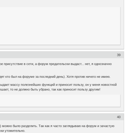
39
ое присутствие в сети, а форум предательски выдаст... нет, я однозначно
идят кто был на форуме за последний день). Хотя против ничего не имею.
л выдает массу полезнейших функций и приносит пользу, он у меня новостной
ает, то не должно быть убрано, так как приносит пользу другим!
40
) можно было разделить. Так как я часто заглядываю на форум и зачастую
ски утомительно.