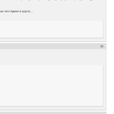
е чего Админ в курсе)....
33