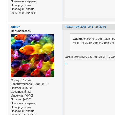
Провел на форуме:
Не определено
Последний визит:
2006-07-05 19:59:14
Anita*
Поделиться
2005-09-17 15:29:03
Пользователь
админ,
скажите, а вот наши пр
логи - то вы их вернете или это
админ уже много раз повторял что ад
0
Откуда:
Россия
Зарегистрирован
: 2005-05-18
Приглашений:
0
Сообщений:
82
Уважение:
[+0/-0]
Позитив:
[+0/-0]
Провел на форуме:
Не определено
Последний визит:
2005-09-28 23:12:03