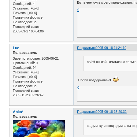
Вот в чем суть моего предложения, п
Сообщений:
4
Уважение:
[+0/-0]
0
Позитив:
[+0/-0]
Провел на форуме:
Не определено
Последний визит:
2005-09-27 06:04:06
Luc
Поделиться
2005-09-18 11:24:19
Пользователь
Зарегистрирован
: 2005-06-21
on/off он-лайн считаю не тольк
Приглашений:
0
Сообщений:
94
Уважение:
[+0/-0]
Позитив:
[+0/-0]
JJohhn поддерживаю!
Провел на форуме:
Не определено
0
Последний визит:
2005-11-23 02:26:42
Anita*
Поделиться
2005-09-18 15:20:32
Пользователь
в админку и вход админа на фо