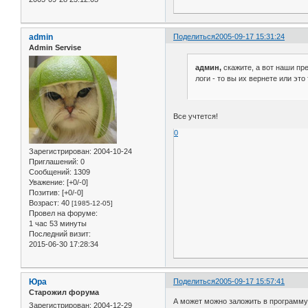
admin
Поделиться
2005-09-17 15:31:24
Admin Servise
админ,
скажите, а вот наши пр
логи - то вы их вернете или это
Все учтется!
0
Зарегистрирован
: 2004-10-24
Приглашений:
0
Сообщений:
1309
Уважение:
[+0/-0]
Позитив:
[+0/-0]
Возраст:
40
[1985-12-05]
Провел на форуме:
1 час 53 минуты
Последний визит:
2015-06-30 17:28:34
Юра
Поделиться
2005-09-17 15:57:41
Старожил форума
А может можно заложить в программ
Зарегистрирован
: 2004-12-29