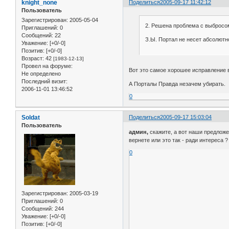
knight_none
Поделиться
2005-09-17 11:42:12
Пользователь
Зарегистрирован
: 2005-05-04
2. Решена проблема с выбросо
Приглашений:
0
Сообщений:
22
З.Ы. Портал не несет абсолютн
Уважение:
[+0/-0]
Позитив:
[+0/-0]
Возраст:
42
[1983-12-13]
Провел на форуме:
Вот это самое хорошее исправление 
Не определено
Последний визит:
А Порталы Правда незачем убирать.
2006-11-01 13:46:52
0
Soldat
Поделиться
2005-09-17 15:03:04
Пользователь
админ,
скажите, а вот наши предложе
вернете или это так - ради интереса ?
0
Зарегистрирован
: 2005-03-19
Приглашений:
0
Сообщений:
244
Уважение:
[+0/-0]
Позитив:
[+0/-0]