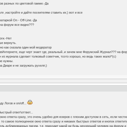
нов разных по цветовой гамме.-Да
те ,настройте и дайте посеителям ставить их;) вот и все
атаркой On - Off-Line.-Да
е на форум все видно???
оги.-Нет
ше вернуть.
 но как сказала один мой модератор
айвИнтернете, еще черт знает где, реальный..и зачем мне Форумский Журнал??? на фор
 из журнала сделает толковый советчик, тоэто хорошо, но ведь таких мало!*(с)
не нужны.
а Диаре и не загружать рухелп;)
у Логов и on/off...
ыстрый ответ\оттвет...
окно ответа сразу, это очень удобно для юзеров с плохим доступом в сеть, если честно,
 то самое полноценное окно ответа сразу и никаких быстрых ответов и кнопок ответить
ель дублированных писем, т.е. приходит какой ни будь нехороший человек на форум и