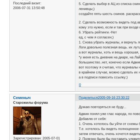
Последний визит:
5. Сделать выбор в АЦ из списка ски
2006-07-31 13:50:48
ленивцы;)
создайте пять-шесть скинов. раскрась
2. Сделать возможность видеть под ав
кому это нужно, если и так при вход
6. Убрать рейтинги.-Нет
ед, с чем я согласен;)
1. Снова убрать журналы, и вернуть л
Логи довольно полезная вещь. их лут
а вот журналы, хоть и вещь хорошая,
*у меня есть дневник на диаре, на Л
большинство..нет, конечно если Админ
вот поэтому я считаю, что журнвалы 
в крайнем случае, можно сделать их н
а в подписи повесить ссылку;)
0
Семеныч
Поделиться
2005-09-16 23:30:22
Старожилы форума
Думаю повторяться не буду...
Админ понял уже глас народа, по повод
Добавлю от себя:
1. Очень хотелось бы уйти от схемы б
Т.е. хотелось бы видеть полноценное 
затем отвечать, очень хочется видеть
Зарегистрирован
: 2005-07-01
2. Полезно было бы поставить уловит