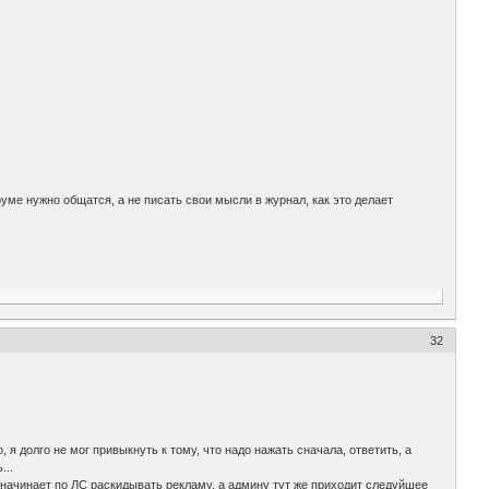
уме нужно общатся, а не писать свои мысли в журнал, как это делает
32
 я долго не мог привыкнуть к тому, что надо нажать сначала, ответить, а
...
 начинает по ЛС раскидывать рекламу, а админу тут же приходит следуйшее