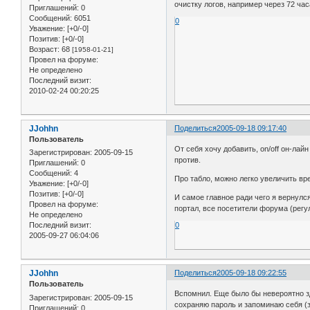
очистку логов, например через 72 ча
Приглашений:
0
Сообщений:
6051
0
Уважение:
[+0/-0]
Позитив:
[+0/-0]
Возраст:
68
[1958-01-21]
Провел на форуме:
Не определено
Последний визит:
2010-02-24 00:20:25
JJohhn
Поделиться
2005-09-18 09:17:40
Пользователь
От себя хочу добавить, on/off он-лай
Зарегистрирован
: 2005-09-15
против.
Приглашений:
0
Сообщений:
4
Про табло, можно легко увеличить вре
Уважение:
[+0/-0]
Позитив:
[+0/-0]
И самое главное ради чего я вернулс
Провел на форуме:
портал, все посетители форума (регу
Не определено
0
Последний визит:
2005-09-27 06:04:06
JJohhn
Поделиться
2005-09-18 09:22:55
Пользователь
Вспомнил. Еще было бы невероятно зд
Зарегистрирован
: 2005-09-15
сохраняю пароль и запоминаю себя (з
Приглашений:
0