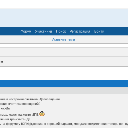
Форум
Участники
Поиск
Регистрация
Войти
Активные темы
ум
ния и настройки счётчика -Дапосещений.
лающих счетчики посещений?
тки.-Да
 мод. лежит на хосте ИПБ.
чения транслита.-Да
ть на форуме у ЮРЫ;)(довольно хороший вариант, мне даже подключение теперь не н