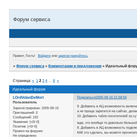
Форум сервиса
Привет, Гость!
Войдите
или
зарегистрируйтесь
.
»
Форум сервиса
»
Комментарии и предложения
»
Идеальный фор
Страница:
«
1
2
3
4
…
8
»
Идеальный форум
LOrdVolanDeMort
Поделиться
2005-09-16 21:58:59
Пользователь
9. Добавить в АЦ возможность включе
Зарегистрирован
: 2005-08-15
а не проще зарегится на сайтах, де
Приглашений:
0
10. Добавить табло посетителей за су
Сообщений:
192
Уважение:
[+0/-0]
мда..это вообще то довольно большой
Позитив:
[+0/-0]
8. Добавить в АЦ возможность подклю
Провел на форуме:
КАК это сделать, вы можете прочита
Не определено