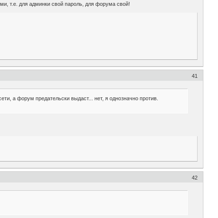
и, т.е. для админки свой пароль, для форума свой!
41
ети, а форум предательски выдаст... нет, я однозначно против.
42