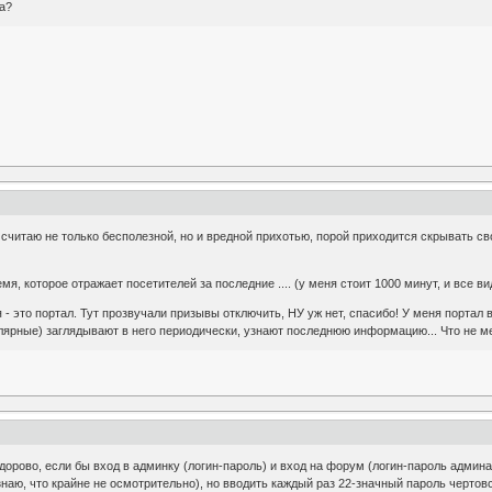
са?
н считаю не только бесполезной, но и вредной прихотью, порой приходится скрывать св
мя, которое отражает посетителей за последние .... (у меня стоит 1000 минут, и все в
я - это портал. Тут прозвучали призывы отключить, НУ уж нет, спасибо! У меня порта
лярные) заглядывают в него периодически, узнают последнюю информацию... Что не меш
орово, если бы вход в админку (логин-пароль) и вход на форум (логин-пароль админа
наю, что крайне не осмотрительно), но вводить каждый раз 22-значный пароль чертов