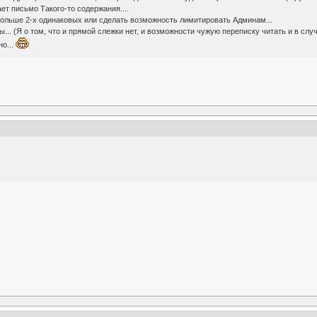
т письмо Такого-то содержания....
больше 2-х одинаковых или сделать возможность лимитировать Админам...
... (Я о том, что и прямой слежки нет, и возможности чужую переписку читать и в случа
о...