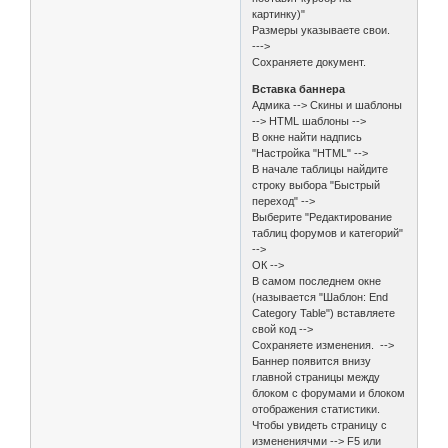
картинку)"
Размеры указываете свои.
--->
Сохраняете документ.
Вставка баннера
Адмика --> Скины и шаблоны
--> HTML шаблоны -->
В окне найти надпись
"Настройка "HTML" -->
В начале таблицы найдите
строку выбора "Быстрый
переход" -->
Выберите "Редактирование
таблиц форумов и категорий"
-->
ОК -->
В самом последнем окне
(называется "Шаблон: End
Category Table") вставляете
свой код -->
Сохраняете изменения. -->
Баннер появится внизу
главной страницы между
блоком с форумами и блоком
отображения статистики.
Чтобы увидеть страницу с
изменениячми --> F5 или