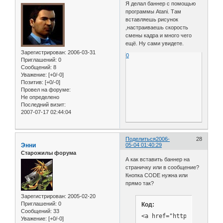
Я делал баннер с помощью
программы Atani. Там
вставляешь рисунок
,настраиваешь скорость
смены кадра и много чего
ещё. Ну сами увидете.
Зарегистрирован
: 2006-03-31
0
Приглашений:
0
Сообщений:
8
Уважение:
[+0/-0]
Позитив:
[+0/-0]
Провел на форуме:
Не определено
Последний визит:
2007-07-17 02:44:04
Поделиться
2006-
28
Энни
05-04 01:40:29
Старожилы форума
А как вставить баннер на
страничку или в сообщение?
Кнопка CODE нужна или
прямо так?
Зарегистрирован
: 2005-02-20
Приглашений:
0
Код:
Сообщений:
33
<a href="http://teo.0bb
Уважение:
[+0/-0]