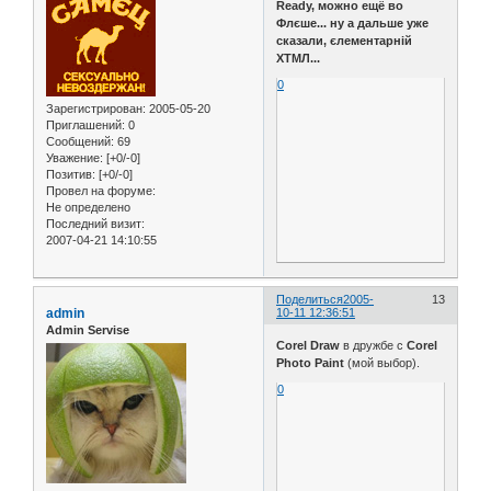
Ready, можно ещё во
Флєше... ну а дальше уже
сказали, єлементарній
ХТМЛ...
0
Зарегистрирован
: 2005-05-20
Приглашений:
0
Сообщений:
69
Уважение:
[+0/-0]
Позитив:
[+0/-0]
Провел на форуме:
Не определено
Последний визит:
2007-04-21 14:10:55
Поделиться
2005-
13
admin
10-11 12:36:51
Admin Servise
Corel Draw
в дружбе с
Corel
Photo Paint
(мой выбор).
0