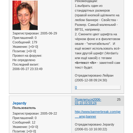
Рекомендации:
1.выбрать один из
стандартных размеров
(правой кнопкой щёлкните на
любом баннере - Свойства -
Размер. Самый маленький -
88*31, например.
Зарегистрирован
: 2005-06-29
2. Смените цвет шрифта на
Приглашений:
0
чёрном фоне и в фиолетовом
Сообщений:
179
овале - "нечитабельно". И
Уважение:
[+0/-0]
ещё может использовать всё-
Позитив:
[+0/-0]
таки другой шрифт (Verdan'u
Провел на форуме:
или ещё какой) с тегами
Не определено
<b>
текст
</b>
- заметней сам
Последний визит:
текст будет.
2006-05-27 23:33:49
Отредактировано Лейран
(2005-12-08 09:24:30)
0
Поделиться
2006-
25
Jepardy
01-10 15:59:24
Пользователь
http://www.bannerbreak.com/generate.p
Зарегистрирован
: 2005-09-22
… amp;banner
Приглашений:
0
Сообщений:
12
Отредактировано Jepardy
Уважение:
[+0/-0]
(2006-01-10 16:00:22)
Позитив:
[+0/-0]