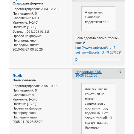
Старожил форума
Зарегистрирован
: 2004-12-29
А где ты его
Приглашений:
0
скачал не
Сообщений:
6051
подскажеш????
Уважение:
[+0/-0]
Позитив:
[+0/-0]
Возраст:
68
[1958-01-21]
Провел на форуме:
Лень сделать элементарный
Не определено
поиск!
Последний визит:
http://www.rambler.ru/srch?
2010-02-24 00:20:25
set=www&words=B...%E0%E9%F2%E
0
Поделиться
2005-
17
Rozik
10-26 23:12:06
Пользователь
Зарегистрирован
: 2005-10-15
Для тех, кто не
Приглашений:
0
хочет или не
Сообщений:
4
может
Уважение:
[+0/-0]
заниматься с
Позитив:
[+0/-0]
прогами и тому
Провел на форуме:
Не определено
подобным. Вот
Последний визит:
элементарнейший
2005-11-20 23:52:29
код для вашего
баннера -