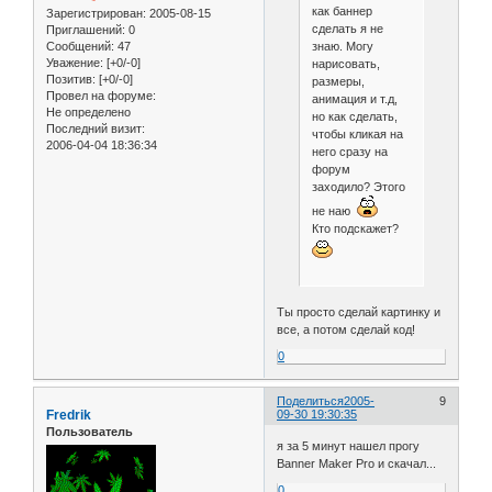
как баннер
Зарегистрирован
: 2005-08-15
сделать я не
Приглашений:
0
знаю. Могу
Сообщений:
47
Уважение:
[+0/-0]
нарисовать,
Позитив:
[+0/-0]
размеры,
Провел на форуме:
анимация и т.д,
Не определено
но как сделать,
Последний визит:
чтобы кликая на
2006-04-04 18:36:34
него сразу на
форум
заходило? Этого
не наю
Кто подскажет?
Ты просто сделай картинку и
все, а потом сделай код!
0
Поделиться
2005-
9
Fredrik
09-30 19:30:35
Пользователь
я за 5 минут нашел прогу
Banner Maker Pro и скачал...
0