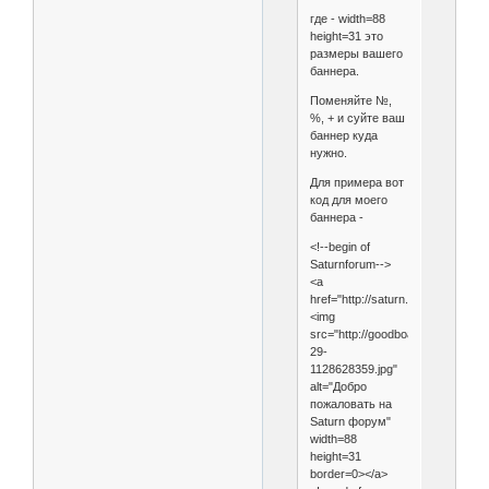
где - width=88
height=31 это
размеры вашего
баннера.
Поменяйте №,
%, + и суйте ваш
баннер куда
нужно.
Для примера вот
код для моего
баннера -
<!--begin of
Saturnforum-->
<a
href="http://saturn.goodboard.ru/"
<img
src="http://goodboard.ru/uploads/
29-
1128628359.jpg"
alt="Добро
пожаловать на
Saturn форум"
width=88
height=31
border=0></a>