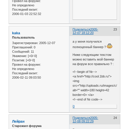
Провел на форуме:
Не определено
Последний визит:
2006-01-03 22:52:32
Поделиться
2005-
23
kaka
12-07 18:12:20
Пользователь
а у меня получился
Зарегистрирован
: 2005-12-07
полноценный баннер ?
Приглашений:
0
Сообщений:
11
Ниже следующим текстом
Уважение:
[+0/-0]
можно вставить мой баннер
Позитив:
[+0/-0]
на форум все правильно ? :
Провел на форуме:
Не определено
<!--begin of №-->
Последний визит:
<a href="http://cool.1bb.ru">
2006-02-11 09:03:50
<img
src="http://uploads.ru/images/c/cool/we
alt="" width=180 height=42
border=0> </a>
<!--end of № code-->
0
Поделиться
2005-
24
Лейран
12-08 09:22:29
Старожил форума