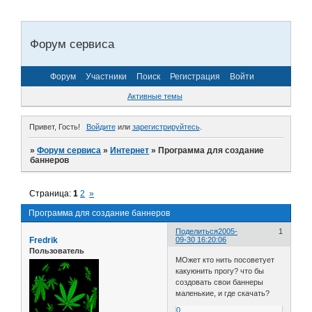
Форум сервиса
Форум
Участники
Поиск
Регистрация
Войти
Активные темы
Привет, Гость!
Войдите
или
зарегистрируйтесь
.
»
Форум сервиса
»
Интернет
»
Программа для создание
баннеров
Страница:
1
2
»
Программа для создание баннеров
Поделиться
2005-
1
Fredrik
09-30 16:20:06
Пользователь
МОжет кто нить посоветует
какуюнить прогу? что бы
создовать свои баннеры
маленькие, и где скачать?
0