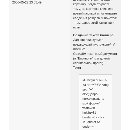
2006-05-27 23:33:49
картинку. Когда откроете
тему, на картинке кликните
правой кнопкой и посмотрите
сведения раздела "Свойства"
- там адрес этой картинки и
есть.
Создание текста баннера
Дальше пользуемся
предыдущей инструкцией. А
именно:
Создаём текстовый документ
(в "Блокноте" или другой
специальной проге!)
Текст
<!--begin of №-->
<a href="%"> <img
src="+"
alt="Добро
пожаловать на
мой форум"
width=88
height=31
border=0> </a>
<!--end of №
code-->