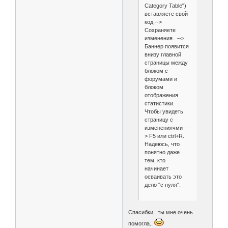
Category Table")
вставляете свой
код -->
Сохраняете
изменения. -->
Баннер появится
внизу главной
страницы между
блоком с
форумами и
блоком
отображения
статистики.
Чтобы увидеть
страницу с
изменениячми --
> F5 или ctrl+R.
Надеюсь, что
понятно даже
тем, кто
начинает
осваивать это
дело "с нуля".
Спасибки.. ты мне очень
помогла..