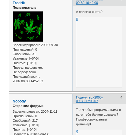
Fredrik
09-30 16:42:00
Пользователь
А полегче енить?
0
Зарегистрирован
: 2005-09-30
Приглашений:
0
Сообщений:
31
Уважение:
[+0/-0]
Позитив:
[+0/-0]
Провел на форуме:
Не определено
Последний визит:
2006-08-30 14:52:33
Поделиться
2005-
4
Nobody
09-30 17:00:07
Старожил форума
Т.е. чтобы программа сама с
Зарегистрирован
: 2004-11-11
нуля тебе баннер сделала?
Приглашений:
0
Профессиональный
Сообщений:
217
дизайнер!
Уважение:
[+0/-0]
Позитив:
[+0/-0]
0
Возраст:
43
[1983-06-17]