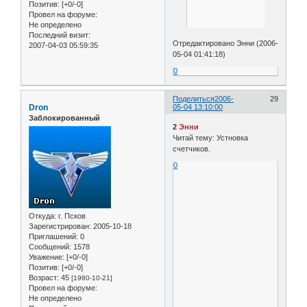
Позитив:
[+0/-0]
Провел на форуме:
Не определено
Последний визит:
Отредактировано Энни (2006-
2007-04-03 05:59:35
05-04 01:41:18)
0
Поделиться
2006-
29
Dron
05-04 13:10:00
Заблокированный
2
Энни
Читай тему: Устновка
счетчиков.
0
Откуда:
г. Псков
Зарегистрирован
: 2005-10-18
Приглашений:
0
Сообщений:
1578
Уважение:
[+0/-0]
Позитив:
[+0/-0]
Возраст:
45
[1980-10-21]
Провел на форуме:
Не определено