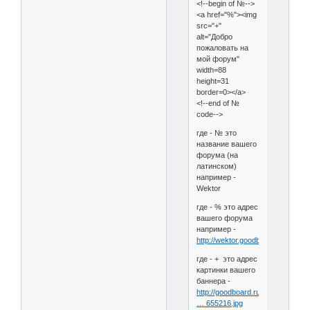
<!--begin of №-->
<a href="%"><img
src="+"
alt="Добро
пожаловать на
мой форум"
width=88
height=31
border=0></a>
<!--end of №
code-->
где - № это
название вашего
форума (на
латинском)
например -
Wektor
где - % это адрес
вашего форума
например -
http://wektor.goodboard.ru/
где - + это адрес
картинки вашего
баннера -
http://goodboard.ru/uploads/satur
… 655216.jpg