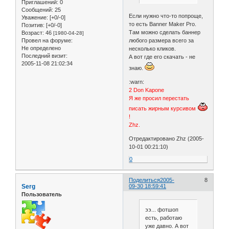
Приглашений:
0
Сообщений:
25
Если нужно что-то попроще,
Уважение:
[+0/-0]
то есть Banner Maker Pro.
Позитив:
[+0/-0]
Там можно сделать баннер
Возраст:
46
[1980-04-28]
любого размера всего за
Провел на форуме:
Не определено
несколько кликов.
Последний визит:
А вот где его скачать - не
2005-11-08 21:02:34
знаю.
:warn:
2 Don Kapone
Я же просил перестать
писать жирным курсивом
!
Zhz.
Отредактировано Zhz (2005-
10-01 00:21:10)
0
Поделиться
2005-
8
Serg
09-30 18:59:41
Пользователь
ээ... фотшоп
есть, работаю
уже давно. А вот