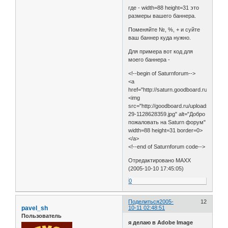
где - width=88 height=31 это
размеры вашего баннера.
Поменяйте №, %, + и суйте
ваш баннер куда нужно.
Для примера вот код для
моего баннера -
<!--begin of Saturnforum-->
<a
href="http://saturn.goodboard.ru/">
<img
src="http://goodboard.ru/uploads/saturn
29-1128628359.jpg" alt="Добро
пожаловать на Saturn форум"
width=88 height=31 border=0>
</a>
<!--end of Saturnforum code-->
Отредактировано MAXX
(2005-10-10 17:45:05)
0
Поделиться
2005-
12
pavel_sh
10-11 02:48:51
Пользователь
я делаю в Adobe Image