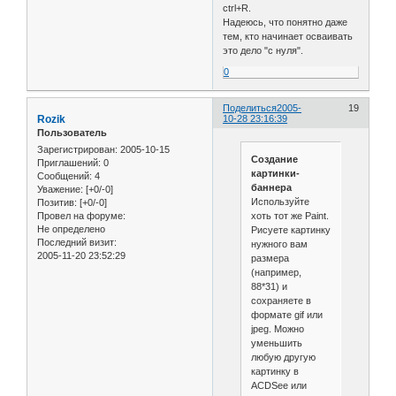
ctrl+R.
Надеюсь, что понятно даже
тем, кто начинает осваивать
это дело "с нуля".
0
Поделиться
2005-
19
Rozik
10-28 23:16:39
Пользователь
Зарегистрирован
: 2005-10-15
Создание
Приглашений:
0
картинки-
Сообщений:
4
баннера
Уважение:
[+0/-0]
Используйте
Позитив:
[+0/-0]
хоть тот же Paint.
Провел на форуме:
Не определено
Рисуете картинку
Последний визит:
нужного вам
2005-11-20 23:52:29
размера
(например,
88*31) и
сохраняете в
формате gif или
jpeg. Можно
уменьшить
любую другую
картинку в
ACDSee или