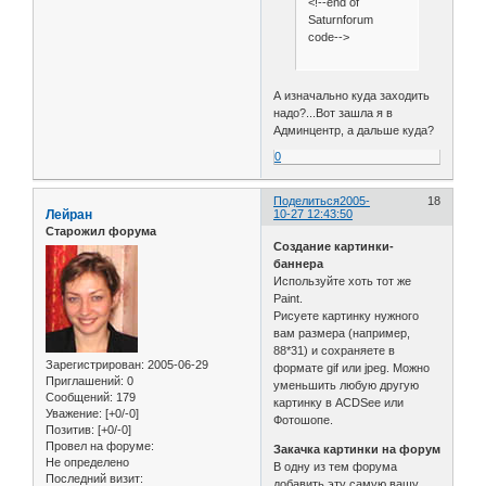
<!--end of
Saturnforum
code-->
А изначально куда заходить
надо?...Вот зашла я в
Админцентр, а дальше куда?
0
Поделиться
2005-
18
Лейран
10-27 12:43:50
Старожил форума
Создание картинки-
баннера
Используйте хоть тот же
Paint.
Рисуете картинку нужного
вам размера (например,
88*31) и сохраняете в
Зарегистрирован
: 2005-06-29
формате gif или jpeg. Можно
Приглашений:
0
уменьшить любую другую
Сообщений:
179
картинку в ACDSee или
Уважение:
[+0/-0]
Фотошопе.
Позитив:
[+0/-0]
Провел на форуме:
Закачка картинки на форум
Не определено
В одну из тем форума
Последний визит:
добавить эту самую вашу