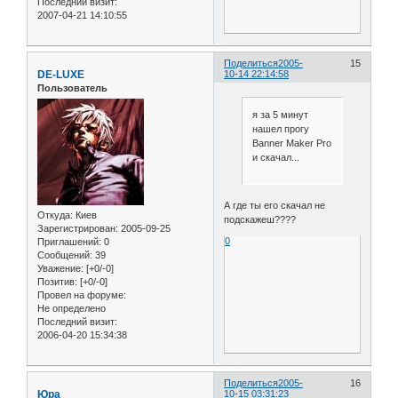
Последний визит:
2007-04-21 14:10:55
Поделиться
2005-
15
DE-LUXE
10-14 22:14:58
Пользователь
я за 5 минут
нашел прогу
Banner Maker Pro
и скачал...
А где ты его скачал не
Откуда:
Киев
подскажеш????
Зарегистрирован
: 2005-09-25
0
Приглашений:
0
Сообщений:
39
Уважение:
[+0/-0]
Позитив:
[+0/-0]
Провел на форуме:
Не определено
Последний визит:
2006-04-20 15:34:38
Поделиться
2005-
16
Юра
10-15 03:31:23