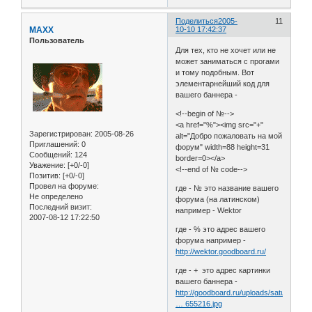
Поделиться
2005-
11
MAXX
10-10 17:42:37
Пользователь
Для тех, кто не хочет или не
может заниматься с прогами
и тому подобным. Вот
элементарнейший код для
вашего баннера -
<!--begin of №-->
<a href="%"><img src="+"
Зарегистрирован
: 2005-08-26
alt="Добро пожаловать на мой
Приглашений:
0
форум" width=88 height=31
Сообщений:
124
border=0></a>
Уважение:
[+0/-0]
<!--end of № code-->
Позитив:
[+0/-0]
Провел на форуме:
где - № это название вашего
Не определено
форума (на латинском)
Последний визит:
например - Wektor
2007-08-12 17:22:50
где - % это адрес вашего
форума например -
http://wektor.goodboard.ru/
где - + это адрес картинки
вашего баннера -
http://goodboard.ru/uploads/saturn/post
… 655216.jpg