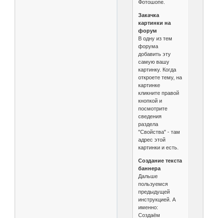
Фотошопе.
Закачка
картинки на
форум
В одну из тем
форума
добавить эту
самую вашу
картинку. Когда
откроете тему, на
картинке
кликните правой
кнопкой и
посмотрите
сведения
раздела
"Свойства" - там
адрес этой
картинки и есть.
Создание текста
баннера
Дальше
пользуемся
предыдущей
инструкцией. А
именно:
Создаём