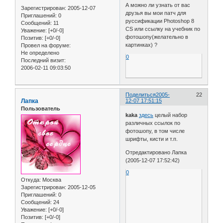
А можно ли узнать от вас
Зарегистрирован
: 2005-12-07
друзья вы мои патч для
Приглашений:
0
руссификации Photoshop 8
Сообщений:
11
CS или ссылку на учебник по
Уважение:
[+0/-0]
фотошопу(желательно в
Позитив:
[+0/-0]
картинках) ?
Провел на форуме:
Не определено
0
Последний визит:
2006-02-11 09:03:50
Поделиться
2005-
22
Лапка
12-07 17:51:15
Пользователь
kaka
здесь
целый набор
различных ссылок по
фотошопу, в том числе
шрифты, кисти и т.п.
Отредактировано Лапка
(2005-12-07 17:52:42)
0
Откуда:
Москва
Зарегистрирован
: 2005-12-05
Приглашений:
0
Сообщений:
24
Уважение:
[+0/-0]
Позитив:
[+0/-0]