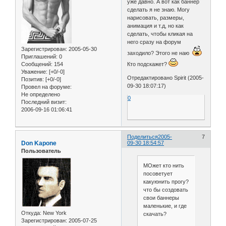
уже давно. А вот как баннер
сделать я не знаю. Могу
нарисовать, размеры,
анимация и т.д, но как
сделать, чтобы кликая на
него сразу на форум
Зарегистрирован
: 2005-05-30
заходило? Этого не наю
Приглашений:
0
Сообщений:
154
Кто подскажет?
Уважение:
[+0/-0]
Отредактировано Spirit (2005-
Позитив:
[+0/-0]
09-30 18:07:17)
Провел на форуме:
Не определено
0
Последний визит:
2006-09-16 01:06:41
Поделиться
2005-
7
Don Kapone
09-30 18:54:57
Пользователь
МОжет кто нить
посоветует
какуюнить прогу?
что бы создовать
свои баннеры
маленькие, и где
Откуда:
New York
скачать?
Зарегистрирован
: 2005-07-25