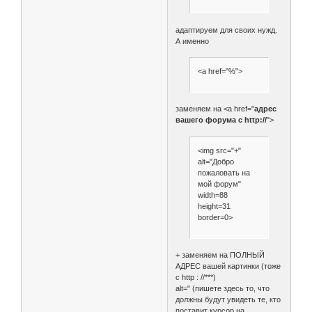
адаптируем для своих нужд.
А именно
<a href="%">
заменяем на <a href="
адрес
вашего форума с http://
">
<img src="+"
alt="Добро
пожаловать на
мой форум"
width=88
height=31
border=0>
+ заменяем на ПОЛНЫЙ
АДРЕС вашей картинки (тоже
с http : //***)
alt=" (пишете здесь то, что
должны будут увидеть те, кто
поставит курсор на