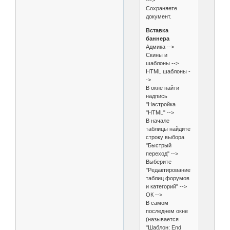
Сохраняете
документ.
Вставка
баннера
Адмика -->
Скины и
шаблоны -->
HTML шаблоны -
->
В окне найти
надпись
"Настройка
"HTML" -->
В начале
таблицы найдите
строку выбора
"Быстрый
переход" -->
Выберите
"Редактирование
таблиц форумов
и категорий" -->
ОК -->
В самом
последнем окне
(называется
"Шаблон: End