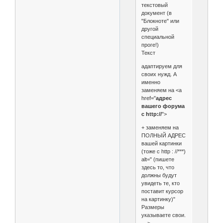
текстовый
документ (в
"Блокноте" или
другой
специальной
проге!)
Текст
адаптируем для
своих нужд. А
именно
заменяем на <a
href="
адрес
вашего форума
с http://
">
+ заменяем на
ПОЛНЫЙ АДРЕС
вашей картинки
(тоже с http : //***)
alt=" (пишете
здесь то, что
должны будут
увидеть те, кто
поставит курсор
на картинку)"
Размеры
указываете свои.
--->