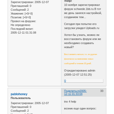
!help!
Зарегистрирован
: 2005-12-07
10 ноября зарегистрировал
Приглашений:
0
форум schwede.1bb.ru В тот
Сообщений:
2
же день занялся настройкой,
Уважение:
[+0/-0]
созданием тем...
Позитив:
[+0/-0]
Провел на форуме:
Сегодня при попытке его
Не определено
загрузки увидел Uploads.ru
Последний визит:
2005-12-11 01:31:08
Хотел бы узнать, можно ли
восстановить форум или же
необходимо создавать
новый?
Восстановить нельзя, т.к. он удален
физически за неимением новых
сообщений в течение 10 дней.
Отредактировано admin
(2005-12-07 12:51:25)
0
Поделиться
2005-
33
pablohoney
12-11 01:33:04
Пользователь
tnx 4 help
Зарегистрирован
: 2005-12-07
Приглашений:
0
возник еще один вопрос:
Сообщений:
2