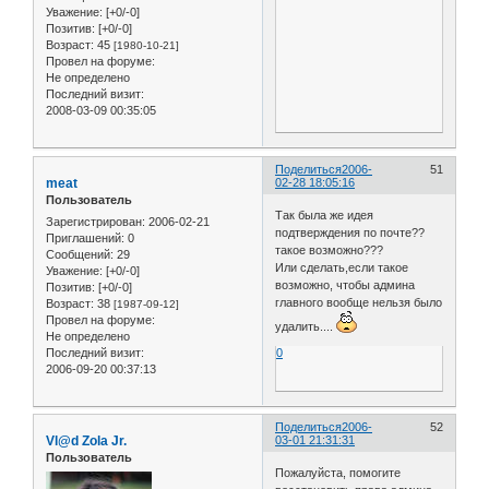
Уважение:
[+0/-0]
Позитив:
[+0/-0]
Возраст:
45
[1980-10-21]
Провел на форуме:
Не определено
Последний визит:
2008-03-09 00:35:05
Поделиться
2006-
51
meat
02-28 18:05:16
Пользователь
Так была же идея
Зарегистрирован
: 2006-02-21
подтверждения по почте??
Приглашений:
0
такое возможно???
Сообщений:
29
Или сделать,если такое
Уважение:
[+0/-0]
возможно, чтобы админа
Позитив:
[+0/-0]
главного вообще нельзя было
Возраст:
38
[1987-09-12]
Провел на форуме:
удалить....
Не определено
Последний визит:
0
2006-09-20 00:37:13
Поделиться
2006-
52
Vl@d Zola Jr.
03-01 21:31:31
Пользователь
Пожалуйста, помогите