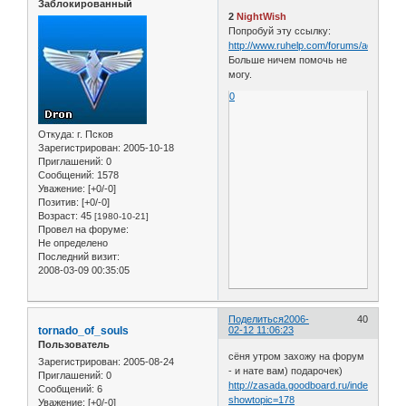
Заблокированный
2
NightWish
Попробуй эту ссылку:
http://www.ruhelp.com/forums/admin.ph
Больше ничем помочь не
могу.
0
Откуда:
г. Псков
Зарегистрирован
: 2005-10-18
Приглашений:
0
Сообщений:
1578
Уважение:
[+0/-0]
Позитив:
[+0/-0]
Возраст:
45
[1980-10-21]
Провел на форуме:
Не определено
Последний визит:
2008-03-09 00:35:05
Поделиться
2006-
40
tornado_of_souls
02-12 11:06:23
Пользователь
сёня утром захожу на форум
Зарегистрирован
: 2005-08-24
- и нате вам) подарочек)
Приглашений:
0
http://zasada.goodboard.ru/index.php?
Сообщений:
6
showtopic=178
Уважение:
[+0/-0]