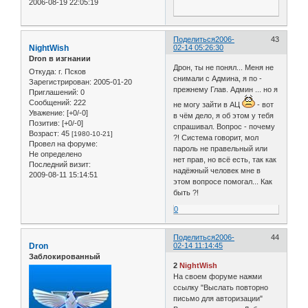
2006-08-19 22:05:19
Поделиться
2006-
43
NightWish
02-14 05:26:30
Dron в изгнании
Дрон, ты не понял... Меня не
Откуда:
г. Псков
снимали с Админа, я по -
Зарегистрирован
: 2005-01-20
прежнему Глав. Админ ... но я
Приглашений:
0
Сообщений:
222
не могу зайти в АЦ
- вот
Уважение:
[+0/-0]
в чём дело, я об этом у тебя
Позитив:
[+0/-0]
спрашивал. Вопрос - почему
Возраст:
45
[1980-10-21]
?! Система говорит, мол
Провел на форуме:
пароль не правельный или
Не определено
нет прав, но всё есть, так как
Последний визит:
надёжный человек мне в
2009-08-11 15:14:51
этом вопросе помогал... Как
быть ?!
0
Поделиться
2006-
44
Dron
02-14 11:14:45
Заблокированный
2
NightWish
На своем форуме нажми
ссылку "Выслать повторно
письмо для авторизации"