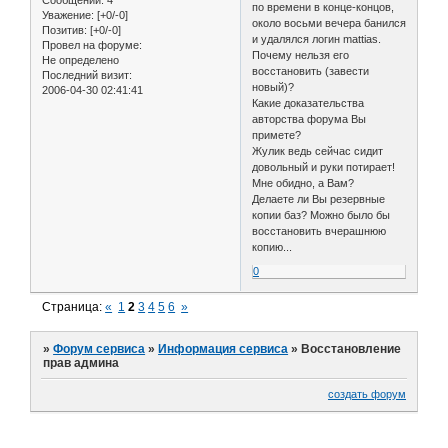
Сообщений:
4
по времени в конце-концов,
Уважение:
[+0/-0]
около восьми вечера банился
Позитив:
[+0/-0]
и удалялся логин mattias.
Провел на форуме:
Почему нельзя его
Не определено
восстановить (завести
Последний визит:
новый)?
2006-04-30 02:41:41
Какие доказательства
авторства форума Вы
примете?
Жулик ведь сейчас сидит
довольный и руки потирает!
Мне обидно, а Вам?
Делаете ли Вы резервные
копии баз? Можно было бы
восстановить вчерашнюю
копию...
0
Страница:
«
1
2
3
4
5
6
»
»
Форум сервиса
»
Информация сервиса
»
Восстановление
прав админа
создать форум