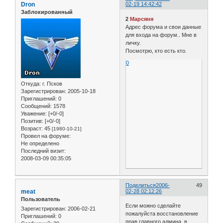
Dron
02-19 14:42:42
Заблокированный
2
Марсяня
Адрес форума и свои данные
для входа на форум.. Мне в
личку.
Посмотрю, кто есть кто.
0
Откуда:
г. Псков
Зарегистрирован
: 2005-10-18
Приглашений:
0
Сообщений:
1578
Уважение:
[+0/-0]
Позитив:
[+0/-0]
Возраст:
45
[1980-10-21]
Провел на форуме:
Не определено
Последний визит:
2008-03-09 00:35:05
Поделиться
2006-
49
meat
02-28 02:12:26
Пользователь
Если можно сделайте
Зарегистрирован
: 2006-02-21
пожалуйста восстановление
Приглашений:
0
прав главного админа, в