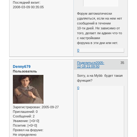
Последний визит:
2008-03-09 00:35:05
Форум автоматически
удаляеться, если на нем нет
сообщений в течении
10-ти дней. Не зависимо от
того, делает ли админ что-то
с настройками
форума в эти дни или нет.
0
Поделиться
2005-
35
Denny679
12-18 21:09:50
Пользователь
Sorry, а на Mybb будет такая
функция?
0
Зарегистрирован
: 2005-09-27
Приглашений:
0
Сообщений:
2
Уважение:
[+0/-0]
Позитив:
[+0/-0]
Провел на форуме:
Не определено