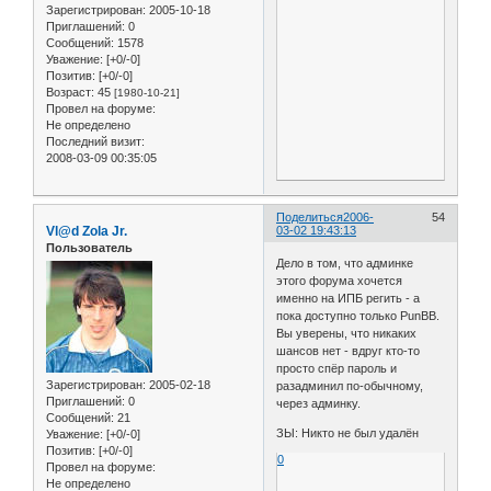
Зарегистрирован
: 2005-10-18
Приглашений:
0
Сообщений:
1578
Уважение:
[+0/-0]
Позитив:
[+0/-0]
Возраст:
45
[1980-10-21]
Провел на форуме:
Не определено
Последний визит:
2008-03-09 00:35:05
Поделиться
2006-
54
Vl@d Zola Jr.
03-02 19:43:13
Пользователь
Дело в том, что админке
этого форума хочется
именно на ИПБ регить - а
пока доступно только PunBB.
Вы уверены, что никаких
шансов нет - вдруг кто-то
просто спёр пароль и
Зарегистрирован
: 2005-02-18
разадминил по-обычному,
Приглашений:
0
через админку.
Сообщений:
21
ЗЫ: Никто не был удалён
Уважение:
[+0/-0]
Позитив:
[+0/-0]
0
Провел на форуме:
Не определено