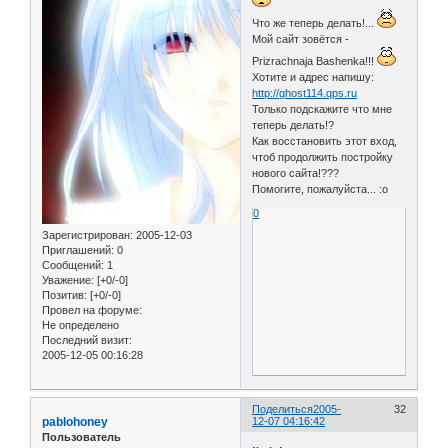
Что же теперь делать!...
Мой сайт зовётся -
Prizrachnaja Bashenka!!!
Хотите и адрес напишу:
http://ghost114.qps.ru
Только подскажите что мне
теперь делать!?
Как восстановить этот вход,
чтоб продолжить постройку
нового сайта!???
Помогите, пожалуйста... :o
0
Зарегистрирован
: 2005-12-03
Приглашений:
0
Сообщений:
1
Уважение:
[+0/-0]
Позитив:
[+0/-0]
Провел на форуме:
Не определено
Последний визит:
2005-12-05 00:16:28
Поделиться
2005-
32
pablohoney
12-07 04:16:42
Пользователь