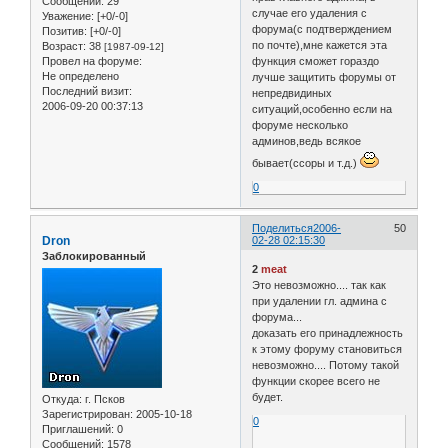
Сообщений:
29
случае его удаления с
Уважение:
[+0/-0]
форума(с подтверждением
Позитив:
[+0/-0]
по почте),мне кажется эта
Возраст:
38
[1987-09-12]
Провел на форуме:
функция сможет гораздо
Не определено
лучше защитить форумы от
Последний визит:
непредвидиных
2006-09-20 00:37:13
ситуаций,особенно если на
форуме несколько
админов,ведь всякое
бывает(ссоры и т.д.)
0
Поделиться
2006-
50
Dron
02-28 02:15:30
Заблокированный
2
meat
Это невозможно.... так как
при удалении гл. админа с
форума...
доказать его принадлежность
к этому форуму становиться
невозможно.... Потому такой
функции скорее всего не
будет.
Откуда:
г. Псков
Зарегистрирован
: 2005-10-18
0
Приглашений:
0
Сообщений:
1578