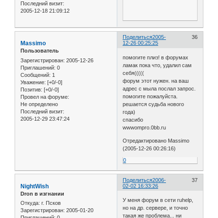
Последний визит:
2005-12-18 21:09:12
Поделиться
2005-
36
Massimo
12-26 00:25:25
Пользователь
помогите плиз! в форумах
Зарегистрирован
: 2005-12-26
ламак пока что, удалил сам
Приглашений:
0
себя(((((
Сообщений:
1
форум этот нужен. на ваш
Уважение:
[+0/-0]
адрес с мыла послал запрос.
Позитив:
[+0/-0]
помогите пожалуйста.
Провел на форуме:
Не определено
решается судьба нового
Последний визит:
года)
2005-12-29 23:47:24
спасибо
wwwompro.0bb.ru
Отредактировано Massimo
(2005-12-26 00:26:16)
0
Поделиться
2006-
37
NightWish
02-02 16:33:26
Dron в изгнании
У меня форум в сети ruhelp,
Откуда:
г. Псков
но на др. сервере, и точно
Зарегистрирован
: 2005-01-20
такая же проблема... ни
Приглашений:
0