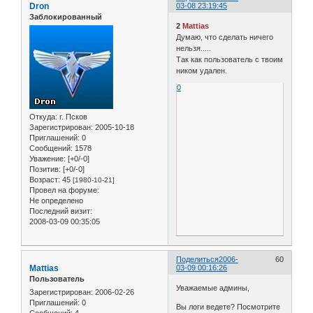
Dron
03-08 23:19:45
Заблокированный
2
Mattias
Думаю, что сделать ничего
нельзя.....
Так как пользователь с твоим
ником удален.
0
Откуда:
г. Псков
Зарегистрирован
: 2005-10-18
Приглашений:
0
Сообщений:
1578
Уважение:
[+0/-0]
Позитив:
[+0/-0]
Возраст:
45
[1980-10-21]
Провел на форуме:
Не определено
Последний визит:
2008-03-09 00:35:05
Поделиться
2006-
60
Mattias
03-09 00:16:26
Пользователь
Уважаемые админы,
Зарегистрирован
: 2006-02-26
Приглашений:
0
Вы логи ведете? Посмотрите