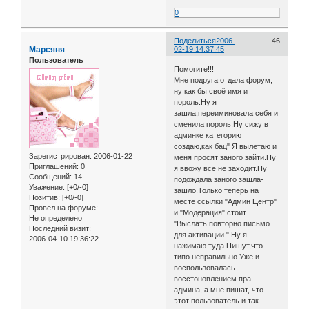
0
Поделиться
2006-
46
Марсяня
02-19 14:37:45
Пользователь
Помогите!!!
Мне подруга отдала форум,
ну как бы своё имя и
пороль.Ну я
зашла,переиминовала себя и
сменила пороль.Ну сижу в
админке категорию
создаю,как бац" Я вылетаю и
Зарегистрирован
: 2006-01-22
меня просят заного зайти.Ну
Приглашений:
0
я ввожу всё не заходит.Ну
Сообщений:
14
подождала заного зашла-
Уважение:
[+0/-0]
зашло.Только теперь на
Позитив:
[+0/-0]
месте ссылки "Админ Центр"
Провел на форуме:
и "Модерация" стоит
Не определено
"Выслать повторно письмо
Последний визит:
для активации ".Ну я
2006-04-10 19:36:22
нажимаю туда.Пишут,что
типо неправильно.Уже и
воспользовалась
восстоновлением пра
админа, а мне пишат, что
этот пользователь и так