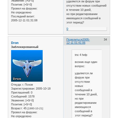
Уважение:
[+0/-0]
удаляется ли форум при
Позитив:
[+0/-0]
отсутствии новых сообщений
Провел на форуме:
в течение 10 дней,
Не определено
но при редактировании
Последний визит:
имеющихся сообщений в
2005-12-11 01:31:08
этот период?
0
Поделиться
2005-
34
Dron
12-11 01:41:06
Заблокированный
tnx 4 help
возник еще один
вопрос:
удаляется ли
форум при
отсутствии
Откуда:
г. Псков
новых
Зарегистрирован
: 2005-10-18
сообщений в
Приглашений:
0
течение 10 дней,
Сообщений:
1578
но при
Уважение:
[+0/-0]
редактировании
Позитив:
[+0/-0]
имеющихся
Возраст:
45
[1980-10-21]
сообщений в
Провел на форуме:
этот период?
Не определено