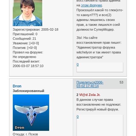
восстановить права админа
на
этом форуме
.
Произошёл какой-то глюк(кто-
то хакнул???) и все(2)
админы лишились своих
прав, а также лишился соей
Зарегистрирован
: 2005-02-18
должности СуперМодер.
Приглашений:
0
ЗЫ: На сайте
Сообщений:
21
восстановления прав пишет:
Уважение:
[+0/-0]
"Администратор форума
Позитив:
[+0/-0]
Провел на форуме:
witchelyon и так имеет права
Не определено
администратора"
Последний визит:
0
2006-03-07 18:57:10
Поделиться
2006-
53
Dron
03-02 17:40:14
Заблокированный
2
Vl@d Zola Jr.
В данном случае права
востановлению не подлежат.
Регистрируй новый форум.
0
Откуда:
г. Псков