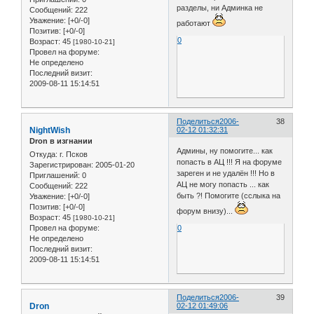
разделы, ни Админка не
Сообщений:
222
Уважение:
[+0/-0]
работают
Позитив:
[+0/-0]
0
Возраст:
45
[1980-10-21]
Провел на форуме:
Не определено
Последний визит:
2009-08-11 15:14:51
Поделиться
2006-
38
NightWish
02-12 01:32:31
Dron в изгнании
Админы, ну помогите... как
Откуда:
г. Псков
попасть в АЦ !!! Я на форуме
Зарегистрирован
: 2005-01-20
зареген и не удалён !!! Но в
Приглашений:
0
АЦ не могу попасть ... как
Сообщений:
222
быть ?! Помогите (сслыка на
Уважение:
[+0/-0]
Позитив:
[+0/-0]
форум внизу)...
Возраст:
45
[1980-10-21]
0
Провел на форуме:
Не определено
Последний визит:
2009-08-11 15:14:51
Поделиться
2006-
39
Dron
02-12 01:49:06