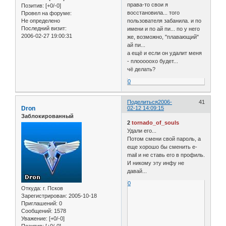
права-то свои я
Позитив:
[+0/-0]
восстановила... того
Провел на форуме:
Не определено
пользователя забанила. и по
Последний визит:
имени и по ай пи... по у него
2006-02-27 19:00:31
же, возможно, "плавающий"
ай пи...
а ещё и если он удалит меня
- плооооохо будет...
чё делать?
0
Поделиться
2006-
41
Dron
02-12 14:09:15
Заблокированный
2
tornado_of_souls
Удали его...
Потом смени свой пароль, а
еще хорошо бы сменить e-
mail и не ставь его в профиль.
И никому эту инфу не
давай...
0
Откуда:
г. Псков
Зарегистрирован
: 2005-10-18
Приглашений:
0
Сообщений:
1578
Уважение:
[+0/-0]