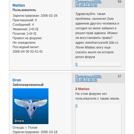
Поделиться
2006-
56
Mattias
03-08 22:20:50
Пользователь
Здравсвуйте. такая
Зарегистрирован
: 2006-02-26
проблема. назначил 2ым
Приглашений:
0
админом другого человека и
Сообщений:
4
сегодня он меня забанил и
Уважение:
[+0/-0]
решил прав админа. Можно
Позитив:
[+0/-0]
ли восстановить права?
Провел на форуме:
Не определено
адрес wwwharryworld.1bb.ru
Последний визит:
Логин Mattias.могу еще
2006-04-30 02:41:41
сказать мыло на которое
регил форум
0
Поделиться
2006-
57
Dron
03-08 22:36:05
Заблокированный
2
Mattias
На этом форуме нет
пользователя с таким ником.
0
Откуда:
г. Псков
Зарегистрирован
: 2005-10-18