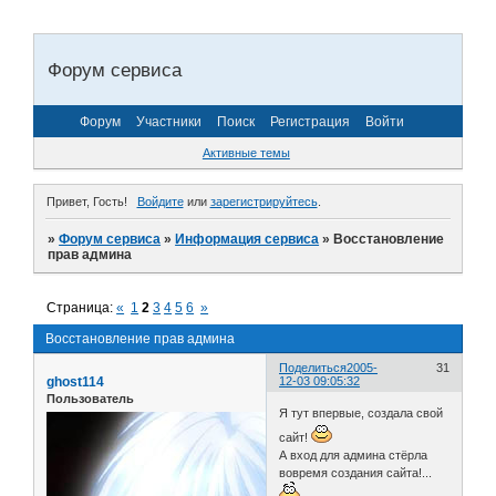
Форум сервиса
Форум
Участники
Поиск
Регистрация
Войти
Активные темы
Привет, Гость!
Войдите
или
зарегистрируйтесь
.
»
Форум сервиса
»
Информация сервиса
»
Восстановление
прав админа
Страница:
«
1
2
3
4
5
6
»
Восстановление прав админа
Поделиться
2005-
31
ghost114
12-03 09:05:32
Пользователь
Я тут впервые, создала свой
сайт!
А вход для админа стёрла
вовремя создания сайта!...