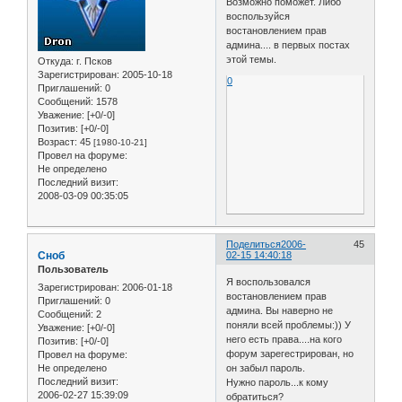
Возможно поможет. Либо
воспользуйся
востановлением прав
админа.... в первых постах
этой темы.
Откуда:
г. Псков
Зарегистрирован
: 2005-10-18
0
Приглашений:
0
Сообщений:
1578
Уважение:
[+0/-0]
Позитив:
[+0/-0]
Возраст:
45
[1980-10-21]
Провел на форуме:
Не определено
Последний визит:
2008-03-09 00:35:05
Поделиться
2006-
45
Сноб
02-15 14:40:18
Пользователь
Я воспользовался
Зарегистрирован
: 2006-01-18
востановлением прав
Приглашений:
0
админа. Вы наверно не
Сообщений:
2
поняли всей проблемы:)) У
Уважение:
[+0/-0]
него есть права....на кого
Позитив:
[+0/-0]
форум зарегестрирован, но
Провел на форуме:
Не определено
он забыл пароль.
Последний визит:
Нужно пароль...к кому
2006-02-27 15:39:09
обратиться?