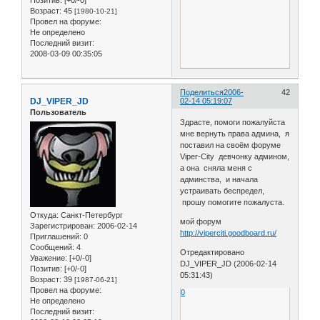
Позитив:
[+0/-0]
Возраст:
45
[1980-10-21]
Провел на форуме:
Не определено
Последний визит:
2008-03-09 00:35:05
Поделиться
2006-
42
DJ_VIPER_JD
02-14 05:19:07
Пользователь
Здрасте, помоги пожалуйста
мне вернуть права админа, я
поставил на своём форуме
Viper-City девчонку админом,
а она сняла меня с
админства, и начала
устраивать беспредел,
прошу помогите пожалуста.
Откуда:
Санкт-Петербург
мой форум
Зарегистрирован
: 2006-02-14
http://viperciti.goodboard.ru/
Приглашений:
0
Сообщений:
4
Отредактировано
Уважение:
[+0/-0]
DJ_VIPER_JD (2006-02-14
Позитив:
[+0/-0]
05:31:43)
Возраст:
39
[1987-06-21]
Провел на форуме:
0
Не определено
Последний визит: