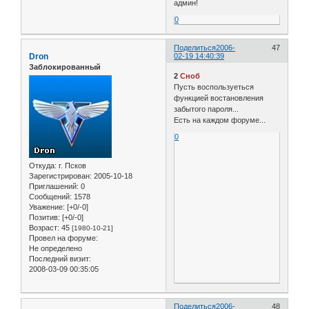
админ!
0
Поделиться
2006-
47
Dron
02-19 14:40:39
Заблокированный
2
Сноб
Пусть воспользуеться
функцией востановления
забытого пароля...
Есть на каждом форуме...
0
Откуда:
г. Псков
Зарегистрирован
: 2005-10-18
Приглашений:
0
Сообщений:
1578
Уважение:
[+0/-0]
Позитив:
[+0/-0]
Возраст:
45
[1980-10-21]
Провел на форуме:
Не определено
Последний визит:
2008-03-09 00:35:05
Поделиться
2006-
48