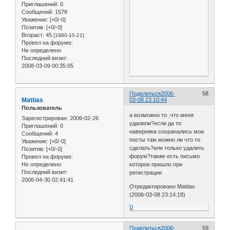
Приглашений:
0
Сообщений:
1578
Уважение:
[+0/-0]
Позитив:
[+0/-0]
Возраст:
45
[1980-10-21]
Провел на форуме:
Не определено
Последний визит:
2008-03-09 00:35:05
Поделиться
2006-
58
Mattias
03-08 23:10:44
Пользователь
а возможно то ,что меня
Зарегистрирован
: 2006-02-26
удалили?если да то
Приглашений:
0
наверняка сохранались мои
Сообщений:
4
посты там.можно ли что то
Уважение:
[+0/-0]
сделать?или только удалить
Позитив:
[+0/-0]
форум?также есть письмо
Провел на форуме:
Не определено
которое пришло при
Последний визит:
регистрации
2006-04-30 02:41:41
Отредактировано Mattias
(2006-03-08 23:14:18)
0
Поделиться
2006-
59