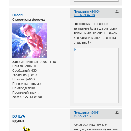
Поделиться
2005-
21
Dream
12-25 21:07:49
Старожилы форума
Про форум- во-первых
заглавные буквы...во-вторых
темы...ммм..не очень. Зачем
для каждой марки телефона
отдельно?>
0
Зарегистрирован
: 2005-11-10
Приглашений:
0
Сообщений:
638
Уважение:
[+0/-0]
Позитив:
[+0/-0]
Провел на форуме:
Не определено
Последний визит:
2007-07-27 18:04:06
Поделиться
2005-
22
DJ ILYA
12-25 21:15:01
Крупье
какая разница тем кто
заходит, заглавные буквы или