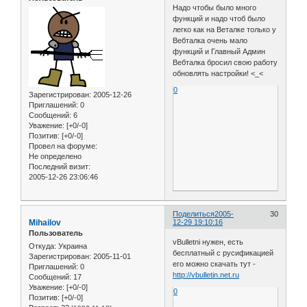
Надо чтобы было много
функций и надо чтоб было
легко как на Веталке только у
Вебталка очень мало
функций и Главный Админ
Вебталка бросил свою работу
обновлять настройки! <_<
0
Зарегистрирован
: 2005-12-26
Приглашений:
0
Сообщений:
6
Уважение:
[+0/-0]
Позитив:
[+0/-0]
Провел на форуме:
Не определено
Последний визит:
2005-12-26 23:06:46
Поделиться
2005-
30
Mihailov
12-29 19:10:16
Пользователь
vBulletni нужен, есть
Откуда:
Украина
бесплатный с русификацией
Зарегистрирован
: 2005-11-01
его можно скачать тут -
Приглашений:
0
http://vbulletin.net.ru
Сообщений:
17
Уважение:
[+0/-0]
0
Позитив:
[+0/-0]