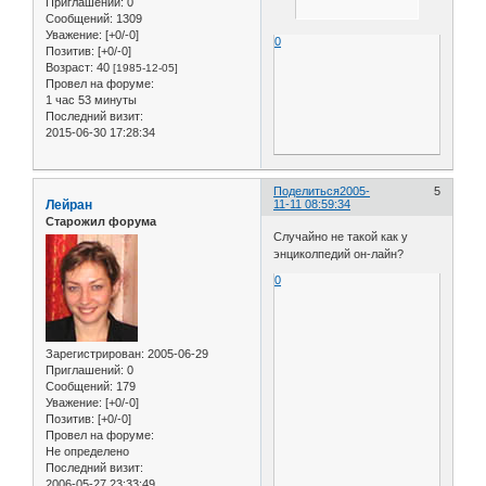
Приглашений:
0
Сообщений:
1309
Уважение:
[+0/-0]
0
Позитив:
[+0/-0]
Возраст:
40
[1985-12-05]
Провел на форуме:
1 час 53 минуты
Последний визит:
2015-06-30 17:28:34
Поделиться
2005-
5
Лейран
11-11 08:59:34
Старожил форума
Случайно не такой как у
энциколпедий он-лайн?
0
Зарегистрирован
: 2005-06-29
Приглашений:
0
Сообщений:
179
Уважение:
[+0/-0]
Позитив:
[+0/-0]
Провел на форуме:
Не определено
Последний визит:
2006-05-27 23:33:49