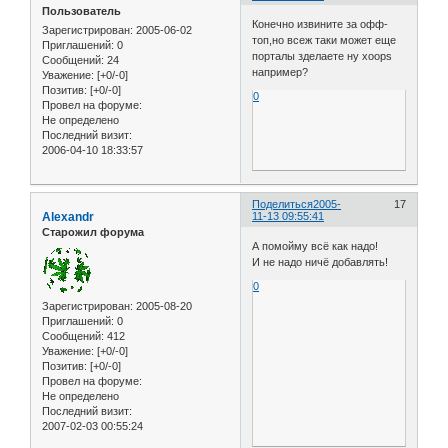
Пользователь
Конечно извините за офф-
Зарегистрирован
: 2005-06-02
топ,но всеж таки может еще
Приглашений:
0
порталы зделаете ну xoops
Сообщений:
24
например?
Уважение:
[+0/-0]
Позитив:
[+0/-0]
0
Провел на форуме:
Не определено
Последний визит:
2006-04-10 18:33:57
Поделиться
2005-
17
Alexandr
11-13 09:55:41
Старожил форума
А помойму всё как надо!
И не надо ничё добавлять!
0
Зарегистрирован
: 2005-08-20
Приглашений:
0
Сообщений:
412
Уважение:
[+0/-0]
Позитив:
[+0/-0]
Провел на форуме:
Не определено
Последний визит:
2007-02-03 00:55:24