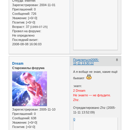
Откуда:
Internet
Зарегистрирован
: 2004-11-01
Приглашений:
0
Сообщений:
726
Уважение:
[+0/-0]
Позитив:
[+0/-0]
Возраст:
37
[1989-07-25]
Провел на форуме:
Не определено
Последний визит:
2008-08-08 16:06:03
Поделиться
2005-
8
Dream
11-11 13:30:12
Старожилы форума
А я вобще не знаю, какие ещё
бывают
:warn:
2 Dream
Не знаете — не флудите.
Zhz.
Отредактировано Zhz (2005-
Зарегистрирован
: 2005-11-10
11-11 13:52:09)
Приглашений:
0
Сообщений:
638
0
Уважение:
[+0/-0]
Позитив:
[+0/-0]