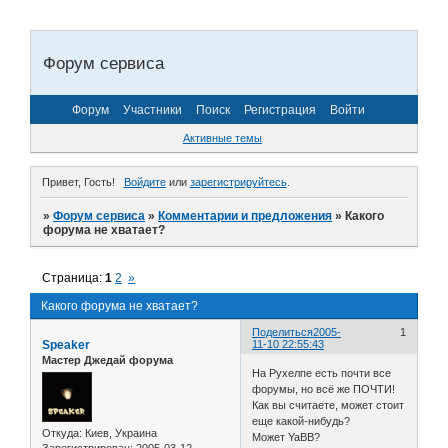
Форум сервиса
Форум
Участники
Поиск
Регистрация
Войти
Активные темы
Привет, Гость!
Войдите
или
зарегистрируйтесь
.
»
Форум сервиса
»
Комментарии и предложения
»
Какого
форума не хватает?
Страница:
1
2
»
Какого форума не хватает?
Поделиться
2005-
1
Speaker
11-10 22:55:43
Мастер Джедай форума
На Рухелпе есть почти все
форумы, но всё же ПОЧТИ!
Как вы считаете, может стоит
еще какой-нибудь?
Откуда:
Киев, Украина
Может YaBB?