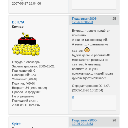
2007-07-27 18:04:06
Поделиться
2005-
25
DJ ILYA
12-26 18:06:53
Крупье
Буквы.... - ладно придётся
поменять.
А скин и так новогодний.
А темы..... - фантазии не
хватает
будем дальше работать!!!
мне кажется рекламы не
Откуда:
Чебоксары
хватает. А мне надо
Зарегистрирован
: 2005-11-21
бесплатно. Я уж и
Приглашений:
0
поисковиках... и сам!!! может
Сообщений:
223
думаю здест можно???
Уважение:
[+0/-0]
Позитив:
[+0/-0]
Отредактировано DJ ILYA
Возраст:
34
[1992-06-09]
(2005-12-26 18:12:34)
Провел на форуме:
Не определено
0
Последний визит:
2008-03-11 15:47:07
Поделиться
2005-
26
Spirit
12-26 20:13:53