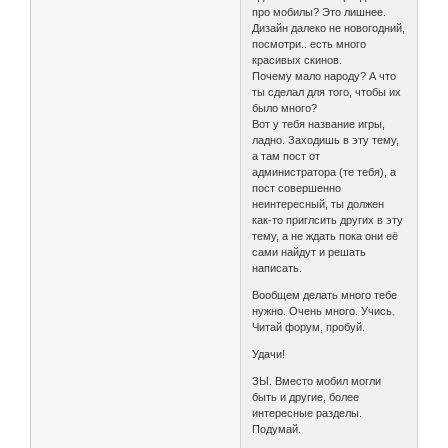
про мобилы? Это лишнее.
Дизайн далеко не новогодний,
посмотри.. есть много
красивых скинов.
Почему мало народу? А что
ты сделал для того, чтобы их
было много?
Вот у тебя название игры,
ладно. Заходишь в эту тему,
а там пост от
администратора (те тебя), а
пост совершенно
неинтересный, ты должен
как-то приглсить других в эту
тему, а не ждать пока они её
сами найдут и решать
написать.
Вообщем делать много тебе
нужно. Очень много. Учись.
Читай форум, пробуй.
Удачи!
ЗЫ. Вместо мобил могли
быть и другие, более
интересные разделы.
Подумай.