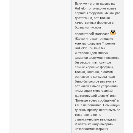
Если уж чего-то делать на
RuHelp, то только не новые
сервисы форумов. Их как раз
достаточно, вот только
качественных форумов с
большим числом
посетителей маловато
.
Жалко, что как-то подвис
конкурс форумов "премия
RuHelp" - он был бы
интересен для многих
админов форумов и позволил
бы раскрутить получше
самые хорошие форумы,
только, конечно, в самом
регламенте конкурса надо
было бы многое изменить -
вот какой смысл устраивать
номинацию типа "Самый
долгоживущий форум" или
"Больше всего сообщений" и
т.п. я не понимаю. Номинации
должны прежде всего быть по
тематике, а не по
статистическим выкладкам.
И опять же надо выбрать
независимое жюри из