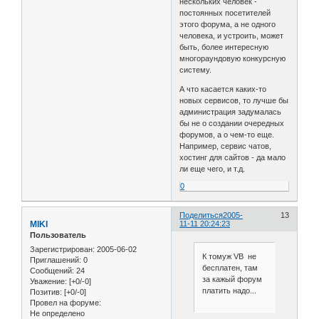
нескольких человек -
постоянных посетителей
этого форума, а не одного
человека, и устроить, может
быть, более интересную
многораундовую конкурсную
систему.
А что касается каких-то
новых сервисов, то лучше бы
администрация задумалась
бы не о создании очередных
форумов, а о чем-то еще.
Например, сервис чатов,
хостинг для сайтов - да мало
ли еще чего, и т.д.
0
Поделиться
2005-
13
MIKI
11-11 20:24:23
Пользователь
Зарегистрирован
: 2005-06-02
К томуж VB не
Приглашений:
0
бесплатен, там
Сообщений:
24
за кажый форум
Уважение:
[+0/-0]
платить надо...
Позитив:
[+0/-0]
Провел на форуме:
Не определено