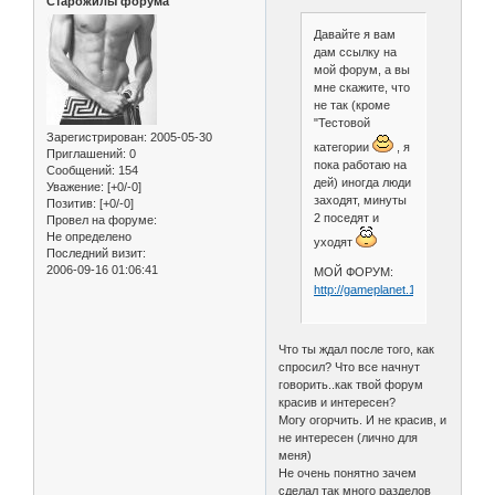
Старожилы форума
Давайте я вам
дам ссылку на
мой форум, а вы
мне скажите, что
не так (кроме
"Тестовой
Зарегистрирован
: 2005-05-30
категории
, я
Приглашений:
0
пока работаю на
Сообщений:
154
дей) иногда люди
Уважение:
[+0/-0]
заходят, минуты
Позитив:
[+0/-0]
2 поседят и
Провел на форуме:
Не определено
уходят
Последний визит:
2006-09-16 01:06:41
МОЙ ФОРУМ:
http://gameplanet.1bb.ru
Что ты ждал после того, как
спросил? Что все начнут
говорить..как твой форум
красив и интересен?
Могу огорчить. И не красив, и
не интересен (лично для
меня)
Не очень понятно зачем
сделал так много разделов