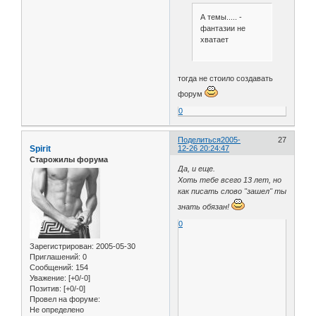
А темы..... -
фантазии не
хватает
тогда не стоило создавать
форум
0
Поделиться
2005-
27
Spirit
12-26 20:24:47
Старожилы форума
Да, и еще.
Хоть тебе всего 13 лет, но
как писать слово "зашел" ты
знать обязан!
0
Зарегистрирован
: 2005-05-30
Приглашений:
0
Сообщений:
154
Уважение:
[+0/-0]
Позитив:
[+0/-0]
Провел на форуме:
Не определено