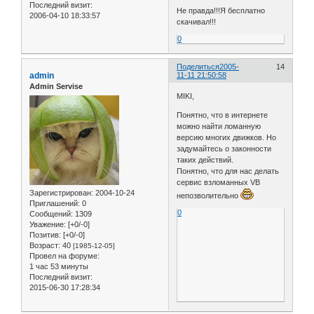
Последний визит:
Не правда!!!Я бесплатно
2006-04-10 18:33:57
скачивал!!!
0
Поделиться
2005-
14
admin
11-11 21:50:58
Admin Servise
MIKI,
Понятно, что в интернете
можно найти ломанную
версию многих движков. Но
задумайтесь о законности
таких действий.
Понятно, что для нас делать
сервис взломанных VB
Зарегистрирован
: 2004-10-24
непозволительно
Приглашений:
0
0
Сообщений:
1309
Уважение:
[+0/-0]
Позитив:
[+0/-0]
Возраст:
40
[1985-12-05]
Провел на форуме:
1 час 53 минуты
Последний визит:
2015-06-30 17:28:34