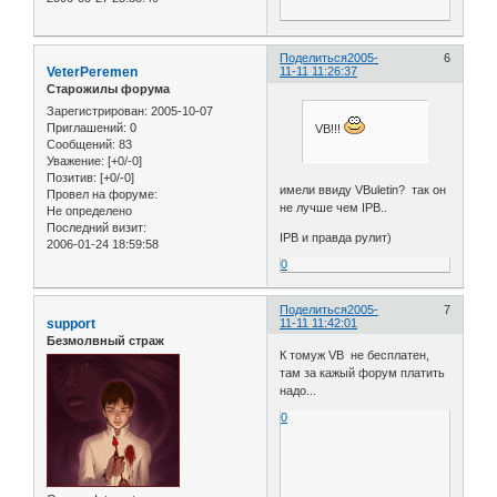
Поделиться
2005-
6
VeterPeremen
11-11 11:26:37
Старожилы форума
Зарегистрирован
: 2005-10-07
Приглашений:
0
VB!!!
Сообщений:
83
Уважение:
[+0/-0]
Позитив:
[+0/-0]
имели ввиду VBuletin? так он
Провел на форуме:
не лучше чем IPB..
Не определено
Последний визит:
IPB и правда рулит)
2006-01-24 18:59:58
0
Поделиться
2005-
7
support
11-11 11:42:01
Безмолвный страж
К томуж VB не бесплатен,
там за кажый форум платить
надо...
0