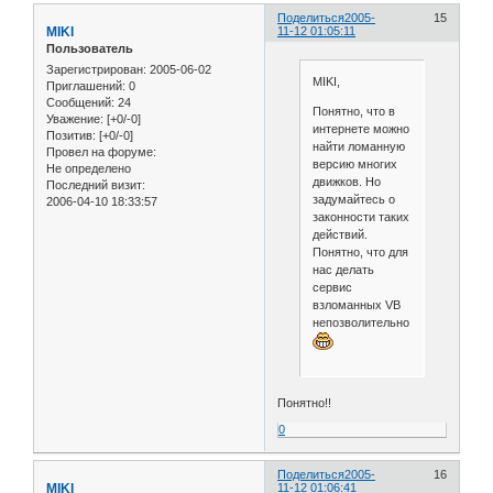
Поделиться
2005-
15
MIKI
11-12 01:05:11
Пользователь
Зарегистрирован
: 2005-06-02
MIKI,
Приглашений:
0
Сообщений:
24
Понятно, что в
Уважение:
[+0/-0]
интернете можно
Позитив:
[+0/-0]
найти ломанную
Провел на форуме:
версию многих
Не определено
движков. Но
Последний визит:
задумайтесь о
2006-04-10 18:33:57
законности таких
действий.
Понятно, что для
нас делать
сервис
взломанных VB
непозволительно
Понятно!!
0
Поделиться
2005-
16
MIKI
11-12 01:06:41