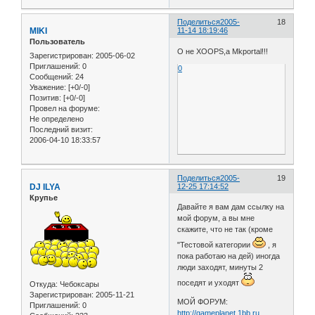
Поделиться
2005-
18
MIKI
11-14 18:19:46
Пользователь
О не XOOPS,а Mkportal!!!
Зарегистрирован
: 2005-06-02
Приглашений:
0
0
Сообщений:
24
Уважение:
[+0/-0]
Позитив:
[+0/-0]
Провел на форуме:
Не определено
Последний визит:
2006-04-10 18:33:57
Поделиться
2005-
19
DJ ILYA
12-25 17:14:52
Крупье
Давайте я вам дам ссылку на
мой форум, а вы мне
скажите, что не так (кроме
"Тестовой категории
, я
пока работаю на дей) иногда
люди заходят, минуты 2
поседят и уходят
Откуда:
Чебоксары
Зарегистрирован
: 2005-11-21
МОЙ ФОРУМ:
Приглашений:
0
http://gameplanet.1bb.ru