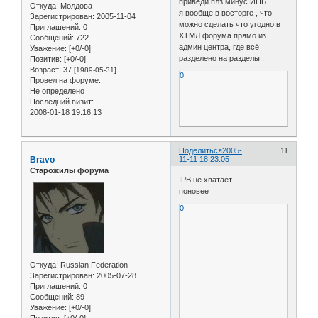
приведи плз минус ИПБ
Откуда:
Молдова
я вообще в восторге , что
Зарегистрирован
: 2005-11-04
можно сделать что угодно в
Приглашений:
0
ХТМЛ форума прямо из
Сообщений:
722
админ центра, где всё
Уважение:
[+0/-0]
разделено на разделы...
Позитив:
[+0/-0]
Возраст:
37
[1989-05-31]
0
Провел на форуме:
Не определено
Последний визит:
2008-01-18 19:16:13
Поделиться
2005-
11
Bravo
11-11 18:23:05
Старожилы форума
IPB не хватает
поновее
0
Откуда:
Russian Federation
Зарегистрирован
: 2005-07-28
Приглашений:
0
Сообщений:
89
Уважение:
[+0/-0]