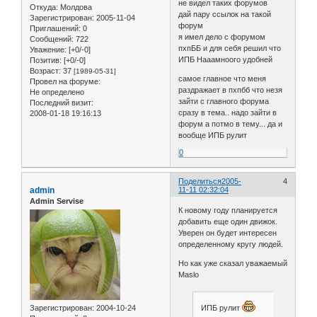
не видел таких форумов
Откуда:
Молдова
дай пару ссылок на такой
Зарегистрирован
: 2005-11-04
форум
Приглашений:
0
я имел дело с форумом
Сообщений:
722
пхпББ и для себя решил что
Уважение:
[+0/-0]
ИПБ Нааамноого удобней
Позитив:
[+0/-0]
Возраст:
37
[1989-05-31]
самое главное что меня
Провел на форуме:
раздражает в пхпбб что незя
Не определено
зайти с главного форума
Последний визит:
сразу в тема.. надо зайти в
2008-01-18 19:16:13
форум а потмо в тему... да и
вообще ИПБ рулит
0
Поделиться
2005-
4
admin
11-11 02:32:04
Admin Servise
К новому году планируется
добавить еще один движок.
Уверен он будет интересен
определенному кругу людей.
Но как уже сказал уважаемый
Maslo
ИПБ рулит
Зарегистрирован
: 2004-10-24