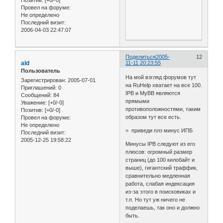
Позитив:
[+0/-0]
Провел на форуме:
Не определено
Последний визит:
2006-04-03 22:47:07
Поделиться
2005-
12
ald
11-11 20:23:55
Пользователь
На мой взгляд форумов тут
Зарегистрирован
: 2005-07-01
на RuHelp хватает на все 100.
Приглашений:
0
IPB и MyBB являются
Сообщений:
84
прямыми
Уважение:
[+0/-0]
противоположностями, таким
Позитив:
[+0/-0]
образом тут все есть.
Провел на форуме:
Не определено
> приведи плз минус ИПБ
Последний визит:
2005-12-25 19:58:22
Минусы IPB следуют из его
плюсов: огромный размер
страниц (до 100 килобайт и
выше), гигантский траффик,
сравнительно медленная
работа, слабая индексация
из-за этого в поисковиках и
т.п. Но тут уж ничего не
поделаешь, так оно и должно
быть.