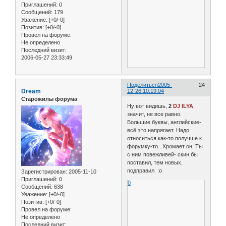
Приглашений:
0
Сообщений:
179
Уважение:
[+0/-0]
Позитив:
[+0/-0]
Провел на форуме:
Не определено
Последний визит:
2006-05-27 23:33:49
Поделиться
2005-
24
Dream
12-26 10:19:04
Старожилы форума
Ну вот видишь,
2
DJ ILYA
,
значит, не все равно.
Большие буквы, английские-
всё это напрягает. Надо
относиться как-то получше к
форумку-то...Хромает он. Ты
с ним повежливей- скин бы
поставил, тем новых,
подправил :o
Зарегистрирован
: 2005-11-10
Приглашений:
0
0
Сообщений:
638
Уважение:
[+0/-0]
Позитив:
[+0/-0]
Провел на форуме:
Не определено
Последний визит: