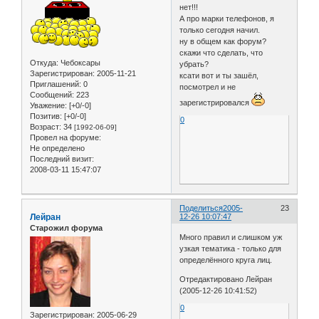
нет!!!
А про марки телефонов, я
только сегодня начил.
ну в общем как форум?
скажи что сделать, что
Откуда:
Чебоксары
убрать?
Зарегистрирован
: 2005-11-21
ксати вот и ты зашёл,
Приглашений:
0
посмотрел и не
Сообщений:
223
зарегистрировался
Уважение:
[+0/-0]
Позитив:
[+0/-0]
0
Возраст:
34
[1992-06-09]
Провел на форуме:
Не определено
Последний визит:
2008-03-11 15:47:07
Поделиться
2005-
23
Лейран
12-26 10:07:47
Старожил форума
Много правил и слишком уж
узкая тематика - только для
определённого круга лиц.
Отредактировано Лейран
(2005-12-26 10:41:52)
0
Зарегистрирован
: 2005-06-29