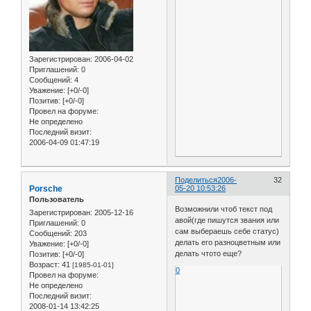
Зарегистрирован
: 2006-04-02
Приглашений:
0
Сообщений:
4
Уважение:
[+0/-0]
Позитив:
[+0/-0]
Провел на форуме:
Не определено
Последний визит:
2006-04-09 01:47:19
Поделиться
2006-
32
Porsche
05-20 10:53:26
Пользователь
Возможнили чтоб текст под
Зарегистрирован
: 2005-12-16
авой(где пишутся звания или
Приглашений:
0
сам выбераешь себе статус)
Сообщений:
203
делать его разноцветным или
Уважение:
[+0/-0]
делать чтото еще?
Позитив:
[+0/-0]
Возраст:
41
[1985-01-01]
0
Провел на форуме:
Не определено
Последний визит:
2008-01-14 13:42:25