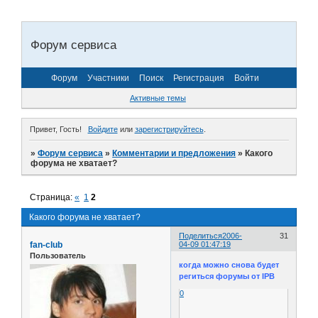
Форум сервиса
Форум
Участники
Поиск
Регистрация
Войти
Активные темы
Привет, Гость!
Войдите
или
зарегистрируйтесь
.
»
Форум сервиса
»
Комментарии и предложения
»
Какого
форума не хватает?
Страница:
«
1
2
Какого форума не хватает?
Поделиться
2006-
31
fan-club
04-09 01:47:19
Пользователь
когда можно снова будет
региться форумы от IPB
0