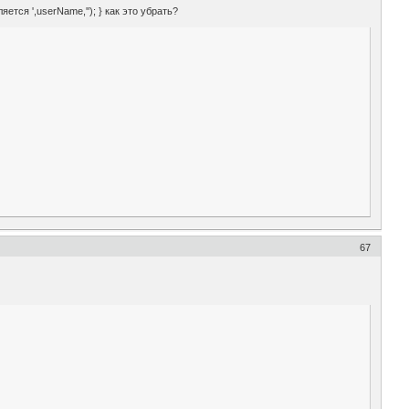
тся ',userName,''); } как это убрать?
67