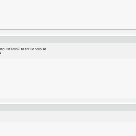
овании какой-то тег не закрыл
!