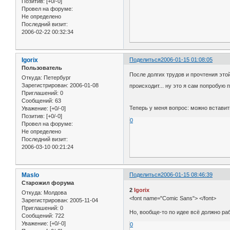
Позитив:
[+0/-0]
Провел на форуме:
Не определено
Последний визит:
2006-02-22 00:32:34
Igorix
Поделиться
2006-01-15 01:08:05
Пользователь
После долгих трудов и прочтения этой
Откуда:
Петербург
Зарегистрирован
: 2006-01-08
происходит... ну это я сам попробую
Приглашений:
0
Сообщений:
63
Теперь у меня вопрос: можно вставит
Уважение:
[+0/-0]
Позитив:
[+0/-0]
0
Провел на форуме:
Не определено
Последний визит:
2006-03-10 00:21:24
Maslo
Поделиться
2006-01-15 08:46:39
Старожил форума
2
Igorix
Откуда:
Молдова
<font name="Comic Sans"> </font>
Зарегистрирован
: 2005-11-04
Приглашений:
0
Но, вообще-то по идее всё должно раб
Сообщений:
722
Уважение:
[+0/-0]
0