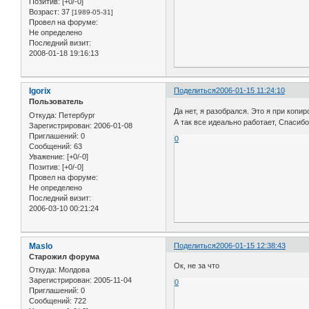
Позитив:
[+0/-0]
Возраст:
37
[1989-05-31]
Провел на форуме:
Не определено
Последний визит:
2008-01-18 19:16:13
Igorix
Поделиться
2006-01-15 11:24:10
Пользователь
Да нет, я разобрался. Это я при копир
Откуда:
Петербург
А так все идеально работает, Спасибо
Зарегистрирован
: 2006-01-08
Приглашений:
0
0
Сообщений:
63
Уважение:
[+0/-0]
Позитив:
[+0/-0]
Провел на форуме:
Не определено
Последний визит:
2006-03-10 00:21:24
Maslo
Поделиться
2006-01-15 12:38:43
Старожил форума
Ок, не за что
Откуда:
Молдова
Зарегистрирован
: 2005-11-04
0
Приглашений:
0
Сообщений:
722