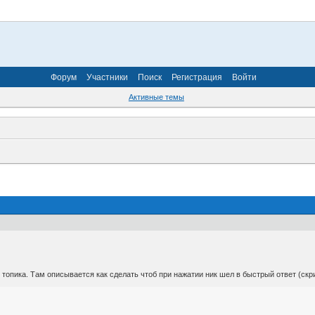
Форум
Участники
Поиск
Регистрация
Войти
Активные темы
топика. Там описывается как сделать чтоб при нажатии ник шел в быстрый ответ (скри