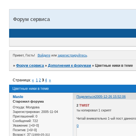
Форум сервиса
Привет, Гость!
Войдите
или
зарегистрируйтесь
.
»
Форум сервиса
»
Дополнения к форумам
»
Цветные ники в теме
Страница:
«
1
2
3
4
»
Цветные ники в теме
Maslo
Поделиться
2005-12-26 15:52:06
Старожил форума
2
TWIST
Откуда:
Молдова
ты копировал 1 скрипт
Зарегистрирован
: 2005-11-04
Приглашений:
0
Читай внимательно 1-ый пост данного 
Сообщений:
722
Уважение:
[+0/-0]
0
Позитив:
[+0/-0]
Возраст:
37
[1989-05-31]