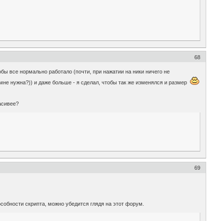
68
обы все нормально работало (почти, при нажатии на ники ничего не
 мне нужна?)) и даже больше - я сделал, чтобы так же изменялся и размер
асивее?
69
особности скрипта, можно убедится глядя на этот форум.