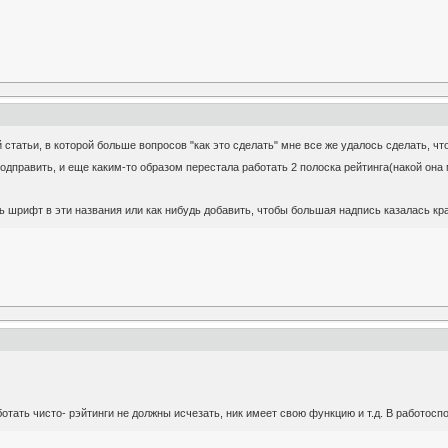
 статьи, в которой больше вопросов "как это сделать" мне все же удалось сделать, чт
 подправить, и еще каким-то образом перестала работать 2 полоска рейтинга(накой она
ь шрифт в эти названия или как нибудь добавить, чтобы большая надпись казалась кр
отать чисто- рэйтинги не должны исчезать, ник имеет свою функцию и т.д. В работосп