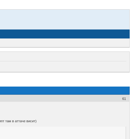
61
пт там в аттаче висит)