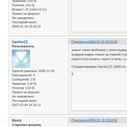
Уважение:
[+0/-0]
Позитив:
[+0/-0]
Возраст:
37
[1989-05-31]
Провел на форуме:
Не определено
Последний визит:
2008-01-18 19:16:13
San4ozZZ
Поделиться
2006-01-16 18:01:00
Пользователь
значит такая проблема! у меня модер
модеров видны только на главной стр
скинте плзз ктонить скрипт в личку, а
Отредактировано San4ozZZ (2006-01-1
Зарегистрирован
: 2005-11-28
0
Приглашений:
0
Сообщений:
276
Уважение:
[+0/-0]
Позитив:
[+0/-0]
Провел на форуме:
Не определено
Последний визит:
2007-03-04 14:18:13
Maslo
Поделиться
2006-01-16 18:04:51
Старожил форума