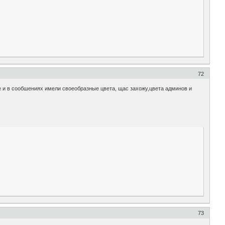
72
це и в сообшениях имели своеобразные цвета, щас захожу,цвета админов и
73