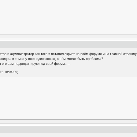
атор и администратор как тока я вставил скрипт на всём форуме и на главной страни
анице,а в темах у всех одинаковые, в чём может быть проблема?
 я его сам подредактирую под свой форум.......
6 18:04:09)