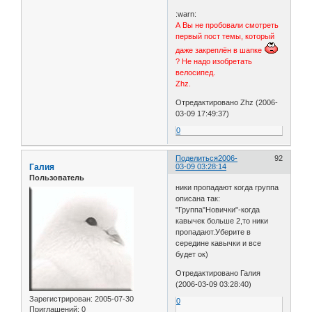
</script>

:warn:
<!--//цветной ник

А Вы не пробовали смотреть
первый пост темы, который
даже закреплён в шапке
? Не надо изобретать
велосипед.
Zhz.
Отредактировано Zhz (2006-
03-09 17:49:37)
0
Поделиться
2006-
92
Галия
03-09 03:28:14
Пользователь
ники пропадают когда группа
описана так:
"Группа"Новички"-когда
кавычек больше 2,то ники
пропадают.Уберите в
середине кавычки и все
будет ок)
Отредактировано Галия
(2006-03-09 03:28:40)
Зарегистрирован
: 2005-07-30
0
Приглашений:
0