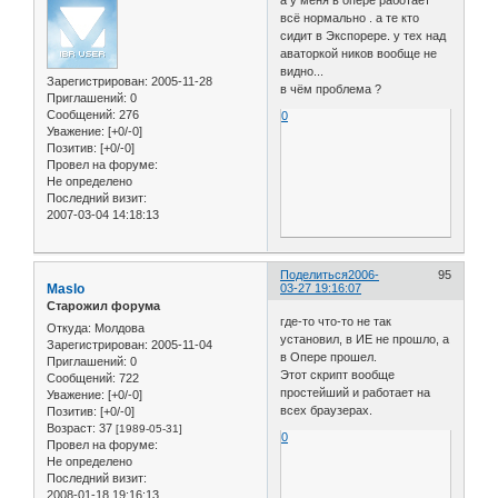
всё нормально . а те кто
сидит в Экспорере. у тех над
аваторкой ников вообще не
видно...
Зарегистрирован
: 2005-11-28
в чём проблема ?
Приглашений:
0
Сообщений:
276
0
Уважение:
[+0/-0]
Позитив:
[+0/-0]
Провел на форуме:
Не определено
Последний визит:
2007-03-04 14:18:13
Поделиться
2006-
95
Maslo
03-27 19:16:07
Старожил форума
где-то что-то не так
Откуда:
Молдова
установил, в ИЕ не прошло, а
Зарегистрирован
: 2005-11-04
в Опере прошел.
Приглашений:
0
Этот скрипт вообще
Сообщений:
722
простейший и работает на
Уважение:
[+0/-0]
всех браузерах.
Позитив:
[+0/-0]
Возраст:
37
[1989-05-31]
0
Провел на форуме:
Не определено
Последний визит:
2008-01-18 19:16:13