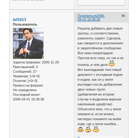
Поделиться
2006-
96
txf1013
04-01 16:39:36
Пользователь
Решила добавить две новые
группы, и соответственно,
изменгить скрипт. Сделала,
как говорится в дополнениях
в закреплённом сообщении.
Все ники попропадали.
Прочла всю тему, но так и не
Зарегистрирован
: 2005-11-28
поняла, в чём дело
Приглашений:
0
Вот выкладываю текстовый
Сообщений:
27
документ с исходным кодом
Уважение:
[+0/-0]
и кодом, как он у меня
Позитив:
[+0/-0]
выглядел после добавления
Провел на форуме:
двух новых групп
Не определено
(добавления во втором
Последний визит:
2006-04-01 16:39:38
случае я выделила жирным
наклонным шрифтом)
Объясните мне, что у меня
неверно и, если можно,
наглядно покажите на моём
коде, где у меня ошибка...