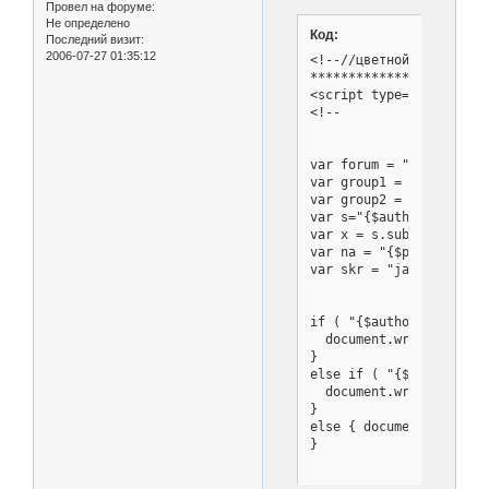
Провел на форуме:
Не определено
Код:
Последний визит:
2006-07-27 01:35:12
<!--//цветной ник

***********************
<script type="text/javas
<!--

var forum = "Ваш форум"

var group1 = "Группа: Ад
var group2 = "Группа: По
var s="{$author['member_
var x = s.substr(16,s.le
var na = "{$post['name']
var skr = "javascript:a
if ( "{$author['member_
  document.write ('<B><
}

else if ( "{$author['me
  document.write ('<B><
}

else { document.write (
}

//-->
