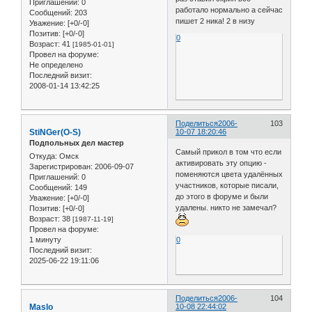
Приглашений:
0
работало нормально а сейчас
Сообщений:
203
пишет 2 ника! 2 в низу
Уважение:
[+0/-0]
Позитив:
[+0/-0]
0
Возраст:
41
[1985-01-01]
Провел на форуме:
Не определено
Последний визит:
2008-01-14 13:42:25
Поделиться
2006-
103
StiNGer(O-S)
10-07 18:20:46
Подпольных дел мастер
Самый прикол в том что если
Откуда:
Омск
активировать эту опцию -
Зарегистрирован
: 2006-09-07
поменяются цвета удалённых
Приглашений:
0
участников, которые писали,
Сообщений:
149
до этого в форуме и были
Уважение:
[+0/-0]
удалены. никто не замечал?
Позитив:
[+0/-0]
Возраст:
38
[1987-11-19]
Провел на форуме:
1 минуту
0
Последний визит:
2025-06-22 19:11:06
Поделиться
2006-
104
Maslo
10-08 22:44:02