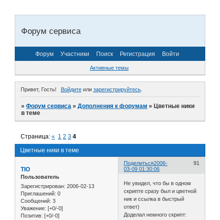
Форум сервиса
Форум
Участники
Поиск
Регистрация
Войти
Активные темы
Привет, Гость!
Войдите
или
зарегистрируйтесь
.
»
Форум сервиса
»
Дополнения к форумам
»
Цветные ники
в теме
Страница:
«
1
2
3
4
Цветные ники в теме
Поделиться
2006-
91
TIO
03-09 01:30:06
Пользователь
Не увидел, что бы в одном
Зарегистрирован
: 2006-02-13
скрипте сразу был и цветной
Приглашений:
0
ник и ссылка в быстрый
Сообщений:
3
ответ)
Уважение:
[+0/-0]
Доделал немного скрипт:
Позитив:
[+0/-0]