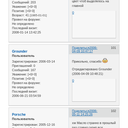
цвет чтоб выделялось на
Сообщений:
203
главной
Уважение:
[+0/-0]
Позитив:
[+0/-0]
0
Возраст:
41
[1985-01-01]
Провел на форуме:
Не определено
Последний визит:
2008-01-14 13:42:25
Поделиться
2006-
101
Grounder
04-09 10:47:17
Пользователь
Зарегистрирован
: 2006-03-14
Прикольно, спасибо
Приглашений:
0
Отредактировано Grounder
Сообщений:
167
(2006-04-09 10:48:21)
Уважение:
[+0/-0]
Позитив:
[+0/-0]
0
Провел на форуме:
Не определено
Последний визит:
2006-06-21 03:54:59
Поделиться
2006-
102
Porsche
05-11 14:25:26
Пользователь
хм Масло странно в прошлый
Зарегистрирован
: 2005-12-16
раз ставил скрип все