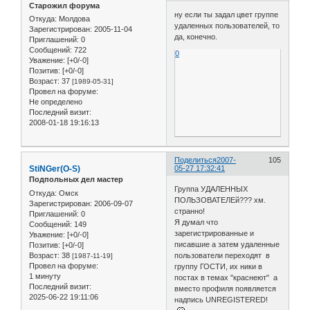
Старожил форума
ну если ты задал цвет группе
Откуда:
Молдова
удаленных пользователей, то
Зарегистрирован
: 2005-11-04
да, конечно.
Приглашений:
0
Сообщений:
722
0
Уважение:
[+0/-0]
Позитив:
[+0/-0]
Возраст:
37
[1989-05-31]
Провел на форуме:
Не определено
Последний визит:
2008-01-18 19:16:13
Поделиться
2007-
105
StiNGer(O-S)
05-27 17:32:41
Подпольных дел мастер
Группа УДАЛЕННЫХ
Откуда:
Омск
ПОЛЬЗОВАТЕЛЕй??? хм.
Зарегистрирован
: 2006-09-07
странно!
Приглашений:
0
Я думал что
Сообщений:
149
зарегистрированные и
Уважение:
[+0/-0]
писавшие а затем удаленные
Позитив:
[+0/-0]
Возраст:
38
пользователи переходят в
[1987-11-19]
Провел на форуме:
группу ГОСТИ, их ники в
1 минуту
постах в темах "краснеют" а
Последний визит:
вместо профиля появляется
2025-06-22 19:11:06
надпись UNREGISTERED!