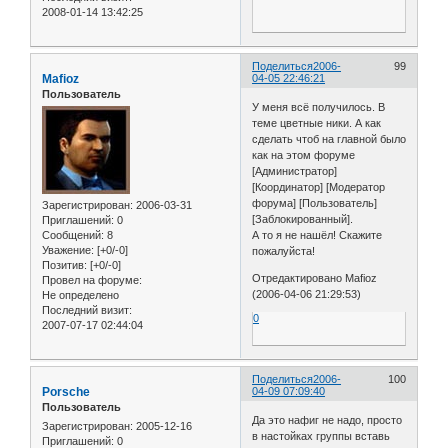
2008-01-14 13:42:25
Поделиться
2006-
99
Mafioz
04-05 22:46:21
Пользователь
У меня всё получилось. В
теме цветные ники. А как
сделать чтоб на главной было
как на этом форуме
[Администратор]
[Координатор] [Модератор
форума] [Пользователь]
Зарегистрирован
: 2006-03-31
[Заблокированный].
Приглашений:
0
Сообщений:
8
А то я не нашёл! Скажите
Уважение:
[+0/-0]
пожалуйста!
Позитив:
[+0/-0]
Отредактировано Mafioz
Провел на форуме:
(2006-04-06 21:29:53)
Не определено
Последний визит:
0
2007-07-17 02:44:04
Поделиться
2006-
100
Porsche
04-09 07:09:40
Пользователь
Да это нафиг не надо, просто
Зарегистрирован
: 2005-12-16
в настойках группы вставь
Приглашений:
0