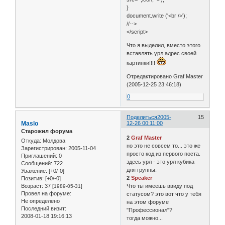
}
document.write ('<br />');
//-->
</script>
Что я выделил, вместо этого
вставлять урл адрес своей
картинки!!!!
Отредактировано Graf Master
(2005-12-25 23:46:18)
0
Поделиться
2005-
15
Maslo
12-26 00:11:00
Старожил форума
2
Graf Master
Откуда:
Молдова
но это не совсем то... это же
Зарегистрирован
: 2005-11-04
просто код из первого поста.
Приглашений:
0
здесь урл - это урл кубика
Сообщений:
722
для группы.
Уважение:
[+0/-0]
2
Speaker
Позитив:
[+0/-0]
Возраст:
37
Что ты имеешь ввиду под
[1989-05-31]
Провел на форуме:
статусом? это вот что у тебя
Не определено
на этом форуме
Последний визит:
"Профессионал"?
2008-01-18 19:16:13
тогда можно...