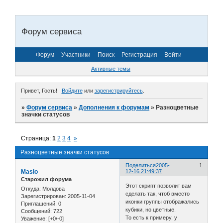
Форум сервиса
Форум
Участники
Поиск
Регистрация
Войти
Активные темы
Привет, Гость!
Войдите
или
зарегистрируйтесь
.
»
Форум сервиса
»
Дополнения к форумам
»
Разноцветные
значки статусов
Страница:
1
2
3
4
»
Разноцветные значки статусов
Поделиться
2005-
1
Maslo
12-16 21:49:37
Старожил форума
Этот скрипт позволит вам
Откуда:
Молдова
сделать так, чтоб вместо
Зарегистрирован
: 2005-11-04
иконки группы отображались
Приглашений:
0
кубики, но цветные.
Сообщений:
722
То есть к примеру, у
Уважение:
[+0/-0]