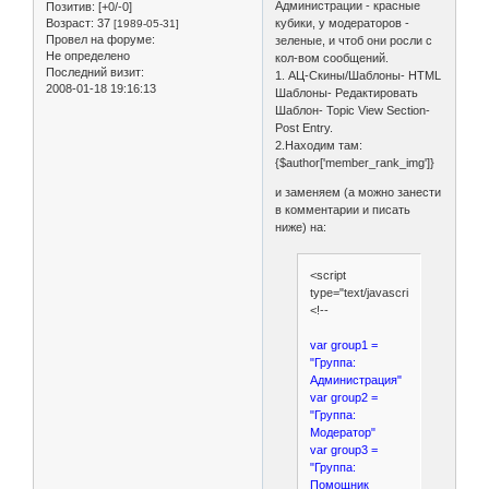
Администрации - красные
Позитив:
[+0/-0]
Возраст:
37
кубики, у модераторов -
[1989-05-31]
Провел на форуме:
зеленые, и чтоб они росли с
Не определено
кол-вом сообщений.
Последний визит:
1. АЦ-Скины/Шаблоны- HTML
2008-01-18 19:16:13
Шаблоны- Редактировать
Шаблон- Topic View Section-
Post Entry.
2.Находим там:
{$author['member_rank_img']}
и заменяем (а можно занести
в комментарии и писать
ниже) на:
<script
type="text/javascript">
<!--
var group1 =
"Группа:
Администрация"
var group2 =
"Группа:
Модератор"
var group3 =
"Группа:
Помощник