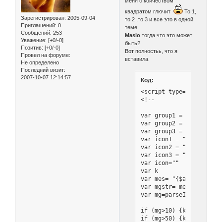
меня с коичеством
квадратом глючит
То 1,
Зарегистрирован
: 2005-09-04
то 2 ,то 3 и все это в одной
Приглашений:
0
теме.
Сообщений:
253
Maslo
тогда что это может
Уважение:
[+0/-0]
быть?
Позитив:
[+0/-0]
Вот полностьь, что я
Провел на форуме:
вставила.
Не определено
Последний визит:
2007-10-07 12:14:57
Код:
<script type="text/javas
<!--

var group1 = "Группа: Ad
var group2 = "Группа: Мо
var group3 = "Группа: Me
var icon1 = "http://www
var icon2 = "http://www
var icon3 = "http://for
var icon=""

var k

var mes= "{$author['memb
var mgstr= mes.substr(11
var mg=parseInt(mgstr);

if (mg>10) {k=1}

if (mg>50) {k=2}
