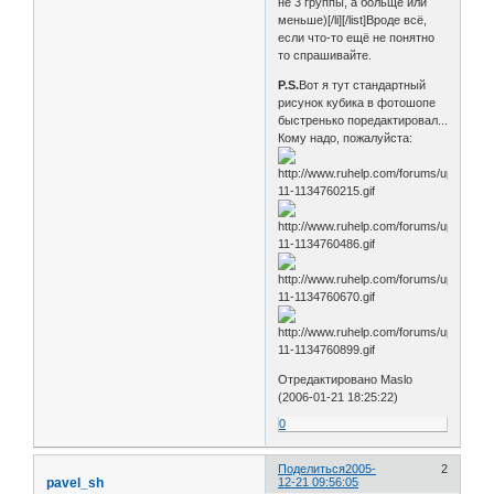
не 3 группы, а больще или
меньше)[/li][/list]Вроде всё,
если что-то ещё не понятно
то спрашивайте.
P.S.
Вот я тут стандартный
рисунок кубика в фотошопе
быстренько поредактировал...
Кому надо, пожалуйста:
Отредактировано Maslo
(2006-01-21 18:25:22)
0
Поделиться
2005-
2
pavel_sh
12-21 09:56:05