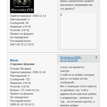
боюсь напортачить можете
рассказать напримере как
это делать?
0
Зарегистрирован
: 2005-12-13
Приглашений:
0
Сообщений:
58
Уважение:
[+0/-0]
Позитив:
[+0/-0]
Провел на форуме:
Не определено
Последний визит:
2007-05-23 12:19:37
Поделиться
2005-
8
Maslo
12-22 20:21:06
Старожил форума
статус не меняется
Откуда:
Молдова
смотри:
Зарегистрирован
: 2005-11-04
у тебя есть кубики, которые
Приглашений:
0
растут по мере кол-ва
Сообщений:
722
сообщений.
Уважение:
[+0/-0]
Вот с помощью этого скрипта
Позитив:
[+0/-0]
Возраст:
37
ты делаешь так, чтоб у
[1989-05-31]
Провел на форуме:
админа были красные кубики,
Не определено
у модератора - зеленые (и
Последний визит:
т.д)... но не иконка группы, а
2008-01-18 19:16:13
именно кубики.