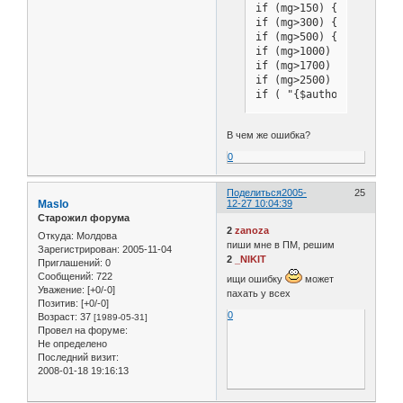
if (mg>150) {k=3}

if (mg>300) {k=4}

if (mg>500) {k=5}

if (mg>1000) {k=6}

if (mg>1700) {k=7}

if (mg>2500) {k=8}

if ( "{$author['member_
if ( "{$author['member_
if ( "{$author['member_
В чем же ошибка?
for (var i=1; i <= k; i+
0
{ document.write ('<img 
}

Поделиться
2005-
25
document.write ('<br />'
Maslo
12-27 10:04:39
//-->

Старожил форума
</script>

2
zanoza
Откуда:
Молдова
пиши мне в ПМ, решим
Зарегистрирован
: 2005-11-04
2
_NIKIT
Приглашений:
0
Сообщений:
722
ищи ошибку
может
Уважение:
[+0/-0]
пахать у всех
Позитив:
[+0/-0]
0
Возраст:
37
[1989-05-31]
Провел на форуме:
Не определено
Последний визит:
2008-01-18 19:16:13