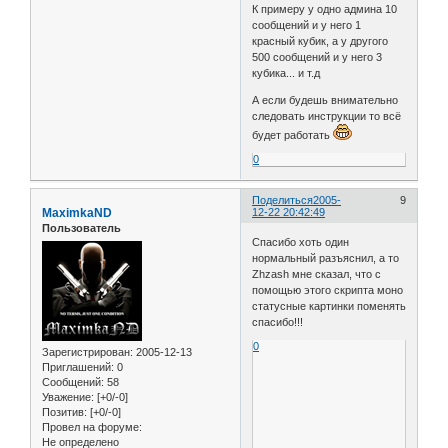
К примеру у одно админа 10
сообщений и у него 1
красный кубик, а у другого
500 сообщений и у него 3
кубика... и т.д
А если будешь внимательно
следовать инструкции то всё
будет работать
0
Поделиться
2005-
9
MaximkaND
12-22 20:42:49
Пользователь
Спасибо хоть один
нормальный разъяснил, а то
Zhzash мне сказал, что с
помощью этого скрипта моно
статусные картинки поменять
спасибо!!!
0
Зарегистрирован
: 2005-12-13
Приглашений:
0
Сообщений:
58
Уважение:
[+0/-0]
Позитив:
[+0/-0]
Провел на форуме:
Не определено