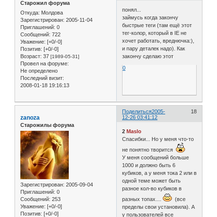
Старожил форума
понял...
Откуда:
Молдова
займусь когда закончу
Зарегистрирован
: 2005-11-04
быстрые теги (там ещё этот
Приглашений:
0
тег-колор, который в IE не
Сообщений:
722
хочет работать, вреднючка:),
Уважение:
[+0/-0]
и пару деталек надо). Как
Позитив:
[+0/-0]
Возраст:
37
закончу сделаю этот
[1989-05-31]
Провел на форуме:
0
Не определено
Последний визит:
2008-01-18 19:16:13
Поделиться
2005-
18
zanoza
12-26 03:41:12
Старожилы форума
2
Maslo
Спасибки... Но у меня что-то
не понятно творится
У меня сообщений больше
1000 и должно быть 6
кубиков, а у меня тока 2 или в
одной теме может быть
Зарегистрирован
: 2005-09-04
разное кол-во кубиков в
Приглашений:
0
Сообщений:
253
разных топах....
(все
Уважение:
[+0/-0]
пределы свои установила). А
Позитив:
[+0/-0]
у пользователей все