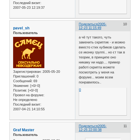
Последний визит:
2007-05-23 12:19:37
Поделиться
2005-
10
pavel_sh
12-23 11:15:49
Пользователь
а чё тут такого, чуть
заменить скриптик - и можно
вместо єтих кубиков сделать
се иконку группі... но єт так в
теории, в принципе оно
никаму ни надо.... пример
работі скрипта можете
Зарегистрирован
: 2005-05-20
посмотреть у меня на
Приглашений:
0
форуме... моим всем
Сообщений:
69
понравилось..
Уважение:
[+0/-0]
0
Позитив:
[+0/-0]
Провел на форуме:
Не определено
Последний визит:
2007-04-21 14:10:55
Поделиться
2005-
11
Graf Master
12-25 22:00:38
Пользователь