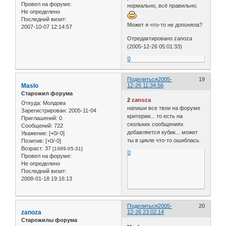
Провел на форуме:
нормально, всё правильно.
Не определено
Последний визит:
Может я что-то не допоняла?
2007-10-07 12:14:57
Отредактировано zanoza
(2005-12-26 05:01:33)
0
Поделиться
2005-
19
Maslo
12-26 11:34:56
Старожил форума
2
zanoza
Откуда:
Молдова
напиши все твои на форуме
Зарегистрирован
: 2005-11-04
критерии... то есть на
Приглашений:
0
скольких сообщениях
Сообщений:
722
добавляется кубик... может
Уважение:
[+0/-0]
ты в цикле что-то ошиблась.
Позитив:
[+0/-0]
Возраст:
37
[1989-05-31]
0
Провел на форуме:
Не определено
Последний визит:
2008-01-18 19:16:13
Поделиться
2005-
20
zanoza
12-26 23:02:14
Старожилы форума