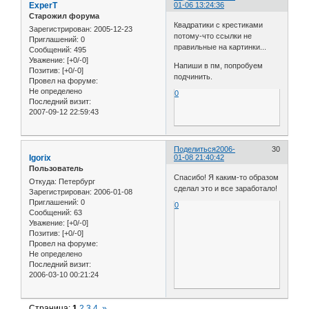
ExperT
01-06 13:24:36
Старожил форума
Квадратики с крестиками
Зарегистрирован
: 2005-12-23
потому-что ссылки не
Приглашений:
0
правильные на картинки...
Сообщений:
495
Уважение:
[+0/-0]
Напиши в пм, попробуем
Позитив:
[+0/-0]
подчинить.
Провел на форуме:
Не определено
0
Последний визит:
2007-09-12 22:59:43
Поделиться
2006-
30
Igorix
01-08 21:40:42
Пользователь
Спасибо! Я каким-то образом
Откуда:
Петербург
сделал это и все заработало!
Зарегистрирован
: 2006-01-08
Приглашений:
0
0
Сообщений:
63
Уважение:
[+0/-0]
Позитив:
[+0/-0]
Провел на форуме:
Не определено
Последний визит:
2006-03-10 00:21:24
Страница:
1
2
3
4
»