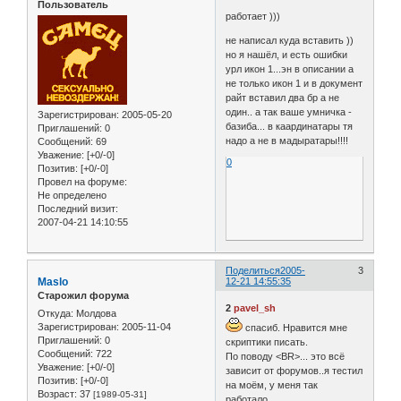
Пользователь
работает )))
не написал куда вставить ))
но я нашёл, и есть ошибки
урл икон 1...эн в описании а
не только икон 1 и в документ
райт вставил два бр а не
один.. а так ваше умничка -
Зарегистрирован
: 2005-05-20
базиба... в каардинатары тя
Приглашений:
0
надо а не в мадыратары!!!!
Сообщений:
69
Уважение:
[+0/-0]
0
Позитив:
[+0/-0]
Провел на форуме:
Не определено
Последний визит:
2007-04-21 14:10:55
Поделиться
2005-
3
Maslo
12-21 14:55:35
Старожил форума
2
pavel_sh
Откуда:
Молдова
Зарегистрирован
: 2005-11-04
спасиб. Нравится мне
Приглашений:
0
скриптики писать.
Сообщений:
722
По поводу <BR>... это всё
Уважение:
[+0/-0]
зависит от форумов..я тестил
Позитив:
[+0/-0]
на моём, у меня так
Возраст:
37
[1989-05-31]
работало...