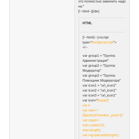
это полностью заменить надо
на:"
[!--html--][/div]
HTML
[!--html1--]<script
type="
text/javascript
">
<!--
var group1 = "Группа:
Администрация"
var group2 = "Группа:
Модератор"
var group3 = "Группа:
Помощник Модератора"
var icon1 = "url_icon1"
var icon2 = "url_icon1"
var icon3 = "url_icon1"
var icon="
[/span]"
var k
var mes= "
{$author['member_posts']}"
var mgstr=
mes.substr(11,
mes.length);
var mg=parseInt(mgstr);