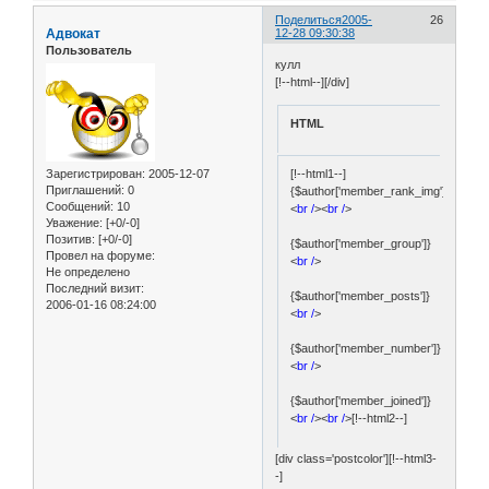
Поделиться
2005-
26
Адвокат
12-28 09:30:38
Пользователь
кулл
[!--html--][/div]
HTML
Зарегистрирован
: 2005-12-07
[!--html1--]
Приглашений:
0
{$author['member_rank_img']}
Сообщений:
10
<
br /
><
br /
>
Уважение:
[+0/-0]
Позитив:
[+0/-0]
{$author['member_group']}
Провел на форуме:
<
br /
>
Не определено
Последний визит:
{$author['member_posts']}
2006-01-16 08:24:00
<
br /
>
{$author['member_number']}
<
br /
>
{$author['member_joined']}
<
br /
><
br /
>[!--html2--]
[div class='postcolor'][!--html3-
-]