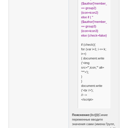
{$author['member_group']}"
== group2)
{icon=icon2}
else if ( "
{$author['member_group']}"
== group3)
{icon=icon3}
else {check=false}
if (check){
for (var i=1; i <= k;
i++)
{ document.write
('<img
src="',icon,'" alt=
"*">');
}
}
document.write
('<br />');
//-->
</script>
Пояснение:
[list][li]Синие
переменные вводите
значения сами (имена Групп,