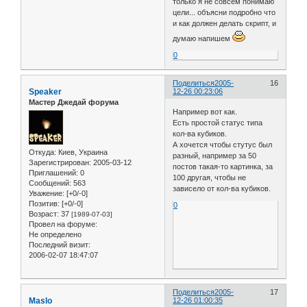
только я не совсем понимаю
цели... объясни подробно что
и как должен делать скрипт, и
думаю напишем
0
Поделиться
2005-
16
Speaker
12-26 00:23:06
Мастер Джедай форума
Например вот как.
Есть простой статус типа
кол-ва кубиков.
А хочется чтобы стутус был
Откуда:
Киев, Украина
разный, например за 50
Зарегистрирован
: 2005-03-12
постов такая-то картинка, за
Приглашений:
0
100 другая, чтобы не
Сообщений:
563
зависело от кол-ва кубиков.
Уважение:
[+0/-0]
Позитив:
[+0/-0]
0
Возраст:
37
[1989-07-03]
Провел на форуме:
Не определено
Последний визит:
2006-02-07 18:47:07
Поделиться
2005-
17
Maslo
12-26 01:00:35