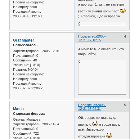
Провел на форуме:
а про урл_1, да... не заметил
Не определено
(вот что значит копи-паст
Последний визит:
2008-01-18 19:16:13
). Спасибо, щас исправлю.
0
Поделиться
2005-
4
Graf Master
12-21 17:10:15
Пользователь
А можете мне обьяснить что
Зарегистрирован
: 2005-12-01
надо найти
Приглашений:
0
Сообщений:
40
0
Уважение:
[+0/-0]
Позитив:
[+0/-0]
Провел на форуме:
Не определено
Последний визит:
2006-02-07 22:06:23
Поделиться
2005-
5
Maslo
12-21 18:09:31
Старожил форума
Ой. сорри. не знаю куда
Откуда:
Молдова
Зарегистрирован
: 2005-11-04
пропало
я вроде писал.
Приглашений:
0
всё. Инструкция
Сообщений:
722
отредактирована
Уважение:
[+0/-0]