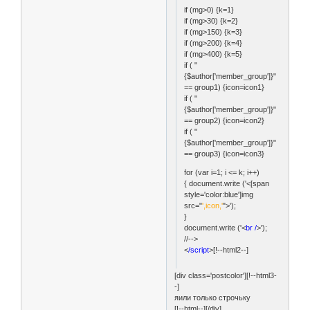
if (mg>0) {k=1}
if (mg>30) {k=2}
if (mg>150) {k=3}
if (mg>200) {k=4}
if (mg>400) {k=5}
if ( "
{$author['member_group']}"
== group1) {icon=icon1}
if ( "
{$author['member_group']}"
== group2) {icon=icon2}
if ( "
{$author['member_group']}"
== group3) {icon=icon3}
for (var i=1; i <= k; i++)
{ document.write ('<[span
style='color:blue']img
src="
',icon,'
">');
}
document.write ('<
br /
>');
//-->
<
/script
>[!--html2--]
[div class='postcolor'][!--html3-
-]
яили только строчьку
[!--html--][/div]