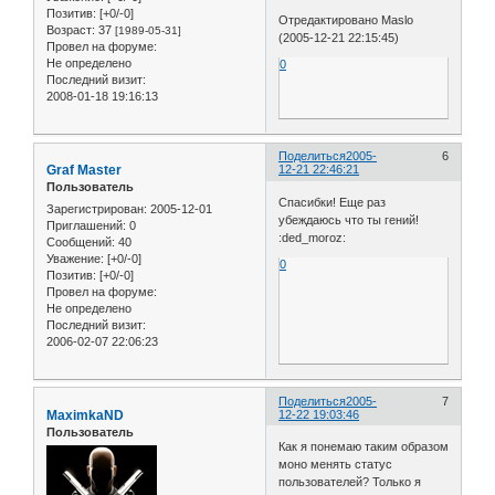
Позитив:
[+0/-0]
Отредактировано Maslo
Возраст:
37
[1989-05-31]
(2005-12-21 22:15:45)
Провел на форуме:
Не определено
0
Последний визит:
2008-01-18 19:16:13
Поделиться
2005-
6
Graf Master
12-21 22:46:21
Пользователь
Спасибки! Еще раз
Зарегистрирован
: 2005-12-01
убеждаюсь что ты гений!
Приглашений:
0
:ded_moroz:
Сообщений:
40
Уважение:
[+0/-0]
0
Позитив:
[+0/-0]
Провел на форуме:
Не определено
Последний визит:
2006-02-07 22:06:23
Поделиться
2005-
7
MaximkaND
12-22 19:03:46
Пользователь
Как я понемаю таким образом
моно менять статус
пользователей? Только я