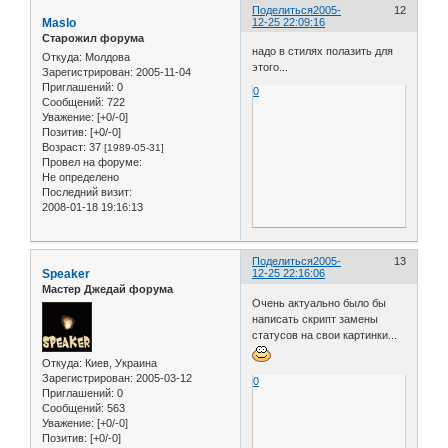
Поделиться
2005-
12
Maslo
12-25 22:09:16
Старожил форума
надо в стилях полазить для
Откуда:
Молдова
этого...
Зарегистрирован
: 2005-11-04
Приглашений:
0
0
Сообщений:
722
Уважение:
[+0/-0]
Позитив:
[+0/-0]
Возраст:
37
[1989-05-31]
Провел на форуме:
Не определено
Последний визит:
2008-01-18 19:16:13
Поделиться
2005-
13
Speaker
12-25 22:16:06
Мастер Джедай форума
Очень актуально было бы
написать скрипт замены
статусов на свои картинки...
Откуда:
Киев, Украина
Зарегистрирован
: 2005-03-12
0
Приглашений:
0
Сообщений:
563
Уважение:
[+0/-0]
Позитив:
[+0/-0]