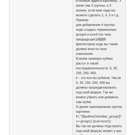
и полные адреса картинок). У
меня там 3 группы, и 3
иконки, если вам надо вы
можете сделать 2, 4, 5 и т.д.
Пример:
для добавления 4 группы
надо создать переменные
group4 и icon4 (по типу
предыдущих)[/li][li]В
фиолетовом коде вы также
должно внести свои
изменения.
В моём примере кубики
растут в такой
последовательности: 0, 30,
150, 200, 400.
k - это кол-во кубиков. Числа
0, 30, 150, 200, 400 вы
должны проредактировать
под свой форум. Так же
можно убрать или добавить
там кубик.
И далее присваевание группе
картинки:
if ( "{$author['member_group']}"
== group1) {icon=icon1}
Вы так же должны подстроить
под свой форум( может у вас