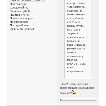
Зарегистрирован
: 2005-12-01
а чё тут такого,
Приглашений:
0
чуть заменить
Сообщений:
40
скриптик - и
Уважение:
[+0/-0]
можно вместо
Позитив:
[+0/-0]
єтих кубиков
Провел на форуме:
Не определено
сделать се
Последний визит:
иконку группі...
2006-02-07 22:06:23
но єт так в
теории, в
принципе оно
никаму ни
надо.... пример
работі скрипта
можете
посмотреть у
меня на
форуме... моим
всем
понравилось..
Павел! Скажи как ты на
своём форуме скин курсора
поменял!
0