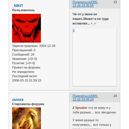
Поделиться
2005-
23
_NIKIT
12-26 23:35:55
Пользователь
Чё-то у меня не
пашет..Может я не туда
вставлял...
<_<
0
Зарегистрирован
: 2004-12-28
Приглашений:
0
Сообщений:
29
Уважение:
[+0/-0]
Позитив:
[+0/-0]
Провел на форуме:
Не определено
Последний визит:
2006-03-15 01:59:15
Поделиться
2005-
24
zanoza
12-26 23:49:24
Старожилы форума
2
Speaker
что не вижу я у
тебя разные.... все звездочки.
У меня разные то
получились... вот только у