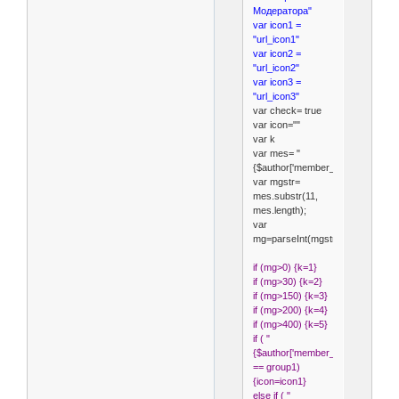
Модератора"
var icon1 =
"url_icon1"
var icon2 =
"url_icon2"
var icon3 =
"url_icon3"
var check= true
var icon=""
var k
var mes= "
{$author['member_posts']}"
var mgstr=
mes.substr(11,
mes.length);
var
mg=parseInt(mgstr);
if (mg>0) {k=1}
if (mg>30) {k=2}
if (mg>150) {k=3}
if (mg>200) {k=4}
if (mg>400) {k=5}
if ( "
{$author['member_group']}"
== group1)
{icon=icon1}
else if ( "