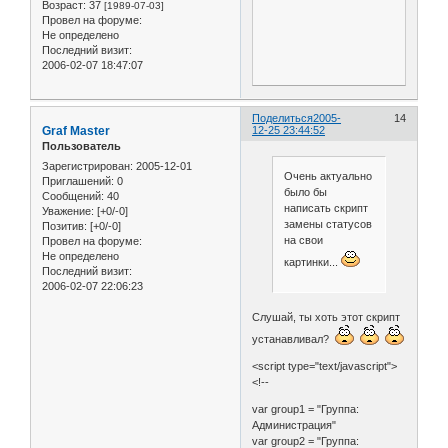
Возраст:
37
[1989-07-03]
Провел на форуме:
Не определено
Последний визит:
2006-02-07 18:47:07
Поделиться
2005-
14
Graf Master
12-25 23:44:52
Пользователь
Зарегистрирован
: 2005-12-01
Очень актуально
Приглашений:
0
было бы
Сообщений:
40
написать скрипт
Уважение:
[+0/-0]
замены статусов
Позитив:
[+0/-0]
на свои
Провел на форуме:
Не определено
картинки...
Последний визит:
2006-02-07 22:06:23
Слушай, ты хоть этот скрипт
устанавливал?
<script type="text/javascript">
<!--
var group1 = "Группа:
Администрация"
var group2 = "Группа: