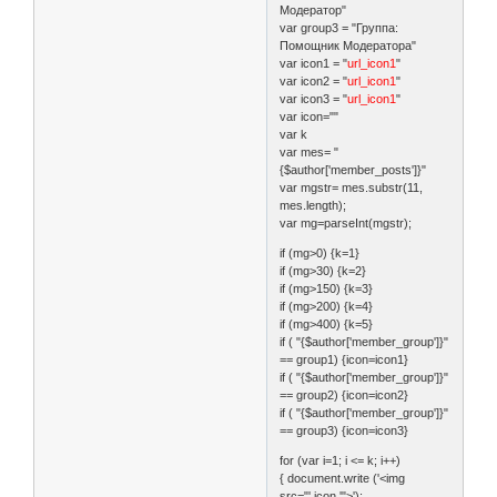
Модератор"
var group3 = "Группа:
Помощник Модератора"
var icon1 = "
url_icon1
"
var icon2 = "
url_icon1
"
var icon3 = "
url_icon1
"
var icon=""
var k
var mes= "
{$author['member_posts']}"
var mgstr= mes.substr(11,
mes.length);
var mg=parseInt(mgstr);
if (mg>0) {k=1}
if (mg>30) {k=2}
if (mg>150) {k=3}
if (mg>200) {k=4}
if (mg>400) {k=5}
if ( "{$author['member_group']}"
== group1) {icon=icon1}
if ( "{$author['member_group']}"
== group2) {icon=icon2}
if ( "{$author['member_group']}"
== group3) {icon=icon3}
for (var i=1; i <= k; i++)
{ document.write ('<img
src="',icon,'">');