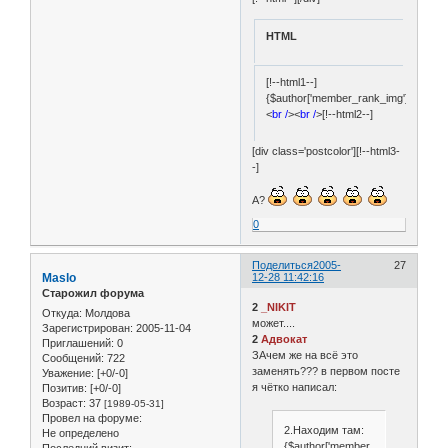
HTML
[!--html1--]
{$author['member_rank_img']}
<
br /
><
br /
>[!--html2--]
[div class='postcolor'][!--html3-
-]
А?
0
Поделиться
2005-
27
Maslo
12-28 11:42:16
Старожил форума
2
_NIKIT
Откуда:
Молдова
может....
Зарегистрирован
: 2005-11-04
2
Адвокат
Приглашений:
0
ЗАчем же на всё это
Сообщений:
722
заменять??? в первом посте
Уважение:
[+0/-0]
я чётко написал:
Позитив:
[+0/-0]
Возраст:
37
[1989-05-31]
Провел на форуме:
2.Находим там:
Не определено
{$author['member_rank_img']}
Последний визит: