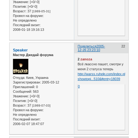
Уважение:
[+0/-0]
Позитив:
[+0/-0]
Возраст:
37
[1989-05-31]
Провел на форуме:
Не определено
Последний визит:
2008-01-18 19:16:13
Поделиться
2005-
22
Speaker
12-26 23:23:10
Мастер Джедай форума
2
zanoza
Всё лкассно пашет, смотри у
меня 2 статуса теперь
http://warss.ruhelp.com/index.php?
Откуда:
Киев, Украина
showtopi...510&#entry18039
Зарегистрирован
: 2005-03-12
0
Приглашений:
0
Сообщений:
563
Уважение:
[+0/-0]
Позитив:
[+0/-0]
Возраст:
37
[1989-07-03]
Провел на форуме:
Не определено
Последний визит:
2006-02-07 18:47:07