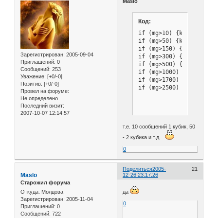
Maslo
Код:
if (mg>10) {k=1}

if (mg>50) {k=2}

if (mg>150) {k=3}

Зарегистрирован
: 2005-09-04
if (mg>300) {k=4}

Приглашений:
0
if (mg>500) {k=5}

Сообщений:
253
if (mg>1000) {k=6}

Уважение:
[+0/-0]
if (mg>1700) {k=7}

Позитив:
[+0/-0]
if (mg>2500) {k=8}
Провел на форуме:
Не определено
Последний визит:
2007-10-07 12:14:57
т.е. 10 сообщений 1 кубик, 50
- 2 кубика и т.д.
0
Поделиться
2005-
21
Maslo
12-26 23:17:26
Старожил форума
Откуда:
Молдова
да
Зарегистрирован
: 2005-11-04
0
Приглашений:
0
Сообщений:
722