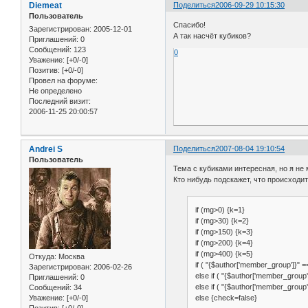
Diemeat
Поделиться
2006-09-29 10:15:30
Пользователь
Спасибо!
Зарегистрирован
: 2005-12-01
А так насчёт кубиков?
Приглашений:
0
Сообщений:
123
0
Уважение:
[+0/-0]
Позитив:
[+0/-0]
Провел на форуме:
Не определено
Последний визит:
2006-11-25 20:00:57
Andrei S
Поделиться
2007-08-04 19:10:54
Пользователь
Тема с кубиками интересная, но я не 
Кто нибудь подскажет, что происходит
if (mg>0) {k=1}
if (mg>30) {k=2}
if (mg>150) {k=3}
if (mg>200) {k=4}
if (mg>400) {k=5}
Откуда:
Москва
if ( "{$author['member_group']}" 
Зарегистрирован
: 2006-02-26
else if ( "{$author['member_group'
Приглашений:
0
else if ( "{$author['member_group'
Сообщений:
34
else {check=false}
Уважение:
[+0/-0]