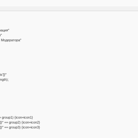
рация"
р"
к Модератора"
s']}"
ngth);
== group1) {icon=icon1}
]}" == group2) {icon=icon2}
]}" == group3) {icon=icon3}