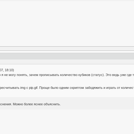
7, 18:10)
 я не могу понять, зачем прописывать количество кубиков (статус). Это ведь уже где
ресчитывать img с pip.gif. Проще было одним скриптом забодяжить и играть от количе
ъяснения. Можно более яснее объяснить.