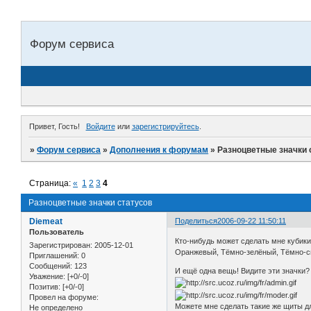
Форум сервиса
Привет, Гость!
Войдите
или
зарегистрируйтесь
.
»
Форум сервиса
»
Дополнения к форумам
»
Разноцветные значки 
Страница:
«
1
2
3
4
Разноцветные значки статусов
Diemeat
Поделиться
2006-09-22 11:50:11
Пользователь
Кто-нибудь может сделать мне кубики 
Зарегистрирован
: 2005-12-01
Оранжевый, Тёмно-зелёный, Тёмно-с
Приглашений:
0
Сообщений:
123
И ещё одна вещь! Видите эти значки?
Уважение:
[+0/-0]
Позитив:
[+0/-0]
Провел на форуме:
Можете мне сделать такие же щиты д
Не определено