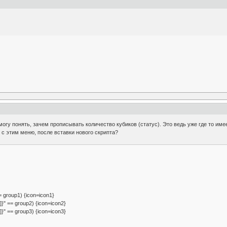
могу понять, зачем прописывать количество кубиков (статус). Это ведь уже где то им
 с этим меню, после вставки нового скрипта?
== group1) {icon=icon1}
]}" == group2) {icon=icon2}
]}" == group3) {icon=icon3}