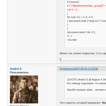
if (check){
if ( ("{$author['member_group']}" 
var k = 1;
}
for (var i=1; i <= k; i++)
{ document.write ('<img src="',icon,'
}
}
document.write ('<br />');
//-->
</script>
Можно так, можно подругому. Суть о
0
Andrei S
Поделиться
2007-08-05 14:29:08
Пользователь
QUOTE (Andrei S @ August 4 200
Кто нибудь подскажет, что прои
Какойто вопрос ммм... незнаю 
Того скрипта, который предлагает
Ma
Откуда:
Москва