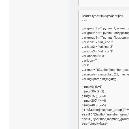
<script type="text/javascript">
<!--
var group1 = "Группа: Админист
var group2 = "Группа: Модерато
var group3 = "Группа: Помощни
var icon1 = "url_icon1"
var icon2 = "url_icon2"
var icon3 = "url_icon3"
var check= true
var icon=""
var k
var mes= "{$author['member_post
var mgstr= mes.substr(11, mes.le
var mg=parseInt(mgstr);
if (mg>0) {k=1}
if (mg>30) {k=2}
if (mg>150) {k=3}
if (mg>200) {k=4}
if (mg>400) {k=5}
if ( "{$author['member_group']}" 
else if ( "{$author['member_group'
else if ( "{$author['member_group'
else {check=false}