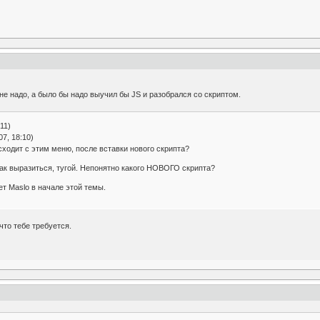
 не надо, а было бы надо выучил бы JS и разобрался со скриптом.
11)
7, 18:10)
сходит с этим меню, после вставки нового скрипта?
как выразиться, тугой. Непонятно какого НОВОГО скрипта?
ет Maslo в начале этой темы.
что тебе требуется.