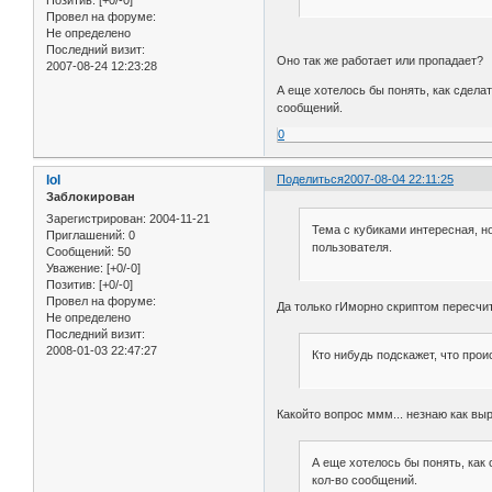
Позитив:
[+0/-0]
Провел на форуме:
Не определено
Последний визит:
Оно так же работает или пропадает?
2007-08-24 12:23:28
А еще хотелось бы понять, как сделат
сообщений.
0
lol
Поделиться
2007-08-04 22:11:25
Заблокирован
Зарегистрирован
: 2004-11-21
Тема с кубиками интересная, но
Приглашений:
0
пользователя.
Сообщений:
50
Уважение:
[+0/-0]
Позитив:
[+0/-0]
Провел на форуме:
Да только гИморно скриптом пересчит
Не определено
Последний визит:
2008-01-03 22:47:27
Кто нибудь подскажет, что прои
Какойто вопрос ммм... незнаю как вы
А еще хотелось бы понять, как 
кол-во сообщений.