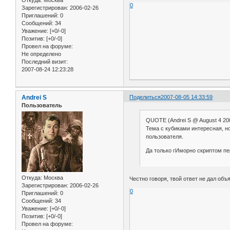
0
Зарегистрирован
: 2006-02-26
Приглашений:
0
Сообщений:
34
Уважение:
[+0/-0]
Позитив:
[+0/-0]
Провел на форуме:
Не определено
Последний визит:
2007-08-24 12:23:28
Andrei S
Поделиться
2007-08-05 14:33:59
Пользователь
QUOTE (Andrei S @ August 4 200
Тема с кубиками интересная, но
пользователя.
Да только гИморно скриптом пе
Откуда:
Москва
Честно говоря, твой ответ не дал об
Зарегистрирован
: 2006-02-26
0
Приглашений:
0
Сообщений:
34
Уважение:
[+0/-0]
Позитив:
[+0/-0]
Провел на форуме: