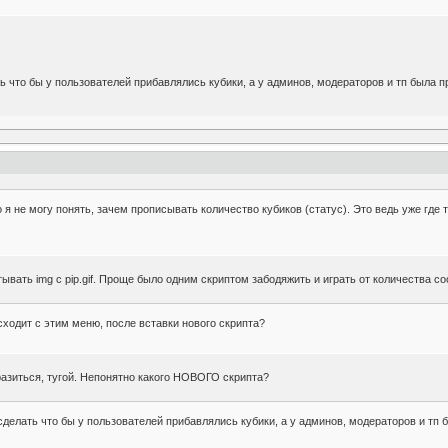
ь что бы у пользователей прибавлялись кубики, а у админов, модераторов и тп была пр
 я не могу понять, зачем прописывать количество кубиков (статус). Это ведь уже где
ывать img с pip.gif. Проще было одним скриптом забодяжить и играть от количества с
сходит с этим меню, после вставки нового скрипта?
разиться, тугой. Непонятно какого НОВОГО скрипта?
сделать что бы у пользователей прибавлялись кубики, а у админов, модераторов и тп б