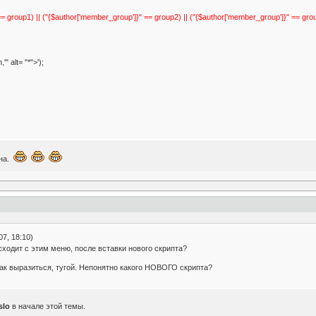
== group1) || ("{$author['member_group']}" == group2) || ("{$author['member_group']}" == grou
" alt= "*">');
дна.
7, 18:10)
сходит с этим меню, после вставки нового скрипта?
как выразиться, тугой. Непонятно какого НОВОГО скрипта?
slo
в начале этой темы.