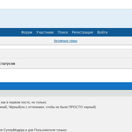
Форум
Участники
Поиск
Регистрация
Войти
Активные темы
статусов
как в первом посте, но только:
иний, Чёрный(но с оттенками, чтобы не было ПРОСТО черный)
ля СуперМодера и для Пользователя только: