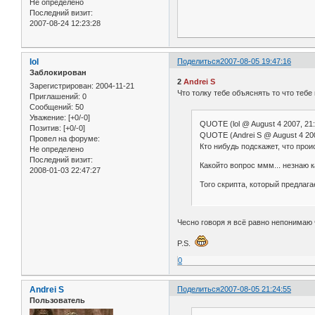
Не определено
Последний визит:
2007-08-24 12:23:28
lol
Поделиться
2007-08-05 19:47:16
Заблокирован
2
Andrei S
Зарегистрирован
: 2004-11-21
Что толку тебе объяснять то что тебе
Приглашений:
0
Сообщений:
50
Уважение:
[+0/-0]
QUOTE (lol @ August 4 2007, 21:
Позитив:
[+0/-0]
QUOTE (Andrei S @ August 4 200
Провел на форуме:
Кто нибудь подскажет, что прои
Не определено
Последний визит:
Какойто вопрос ммм... незнаю 
2008-01-03 22:47:27
Того скрипта, который предлага
Чесно говоря я всё равно непонимаю 
P.S.
0
Andrei S
Поделиться
2007-08-05 21:24:55
Пользователь