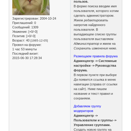
пользов.
В форме поиска вводим имя
пользователя, которого хотим
сделать администратором.
Зарегистрирован
: 2004-10-24
Жмем
редактировать
Приглашений:
0
напротив найденного
Сообщений:
1309
пользователя. В
Уважение:
[+0/-0]
выпадающем списке группы
Позитив:
[+0/-0]
пользователя выставляем
Возраст:
40
[1985-12-05]
Администратор
и жмем на
Провел на форуме:
Сохранить изменения
ниже.
1 час 53 минуты
Последний визит:
Размещаем правила форума
2015-06-30 17:28:34
Админцентр -> Системные
настройки -> Руководства
форума.
В первом пункте при выборе
Да
появится ссылка в меню
навигации (справа от ссылки
на сайт). Ниже пишем
название и текст правил и
сохраняем.
Добавляем группу
модераторов
Админцентр ->
Пользователи и группы ->
Управление группами.
Создать новую группу на