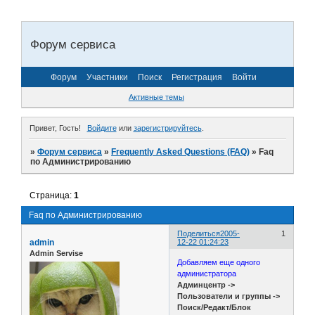
Форум сервиса
Форум
Участники
Поиск
Регистрация
Войти
Активные темы
Привет, Гость!
Войдите
или
зарегистрируйтесь
.
»
Форум сервиса
»
Frequently Asked Questions (FAQ)
»
Faq
по Администрированию
Страница:
1
Faq по Администрированию
Поделиться
2005-
1
admin
12-22 01:24:23
Admin Servise
Добавляем еще одного
администратора
Админцентр ->
Пользователи и группы ->
Поиск/Редакт/Блок