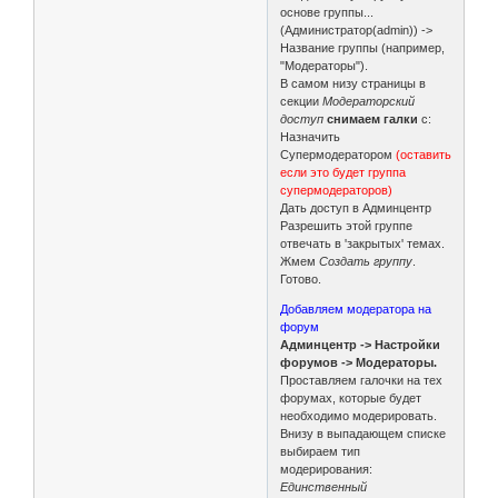
основе группы...
(Администратор(admin)) ->
Название группы (например,
"Модераторы").
В самом низу страницы в
секции
Модераторский
доступ
снимаем галки
с:
Назначить
Супермодератором
(оставить
если это будет группа
супермодераторов)
Дать доступ в Админцентр
Разрешить этой группе
отвечать в 'закрытых' темах.
Жмем
Создать группу
.
Готово.
Добавляем модератора на
форум
Админцентр -> Настройки
форумов -> Модераторы.
Проставляем галочки на тех
форумах, которые будет
необходимо модерировать.
Внизу в выпадающем списке
выбираем тип
модерирования:
Единственный