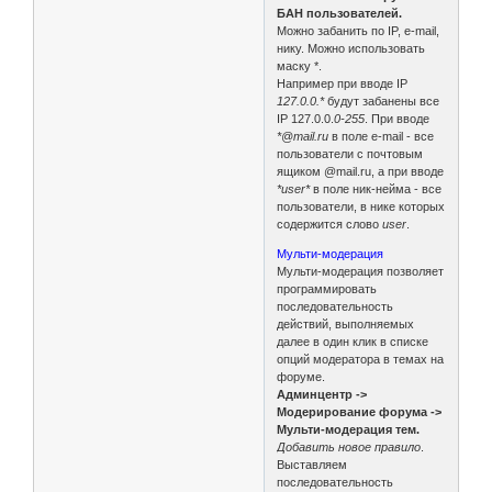
БАН пользователей.
Можно забанить по IP, e-mail,
нику. Можно использовать
маску *.
Например при вводе IP
127.0.0.*
будут забанены все
IP 127.0.0.
0-255
. При вводе
*@mail.ru
в поле e-mail - все
пользователи с почтовым
ящиком @mail.ru, а при вводе
*user*
в поле ник-нейма - все
пользователи, в нике которых
содержится слово
user
.
Мульти-модерация
Мульти-модерация позволяет
программировать
последовательность
действий, выполняемых
далее в один клик в списке
опций модератора в темах на
форуме.
Админцентр ->
Модерирование форума ->
Мульти-модерация тем.
Добавить новое правило
.
Выставляем
последовательность