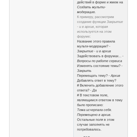
действий в форме и жмем на
Создать мульти-
модерацию
.
К примеру, рассмотрим
создание функции
Закрытие
- и в архив
, которая
используется на этом
форуме
:
Название этого правила
мульти-модерации? -
Закрытие - и в архив
Задействовать в форумах... -
Вопросы по работе сервиса
Изменять состояние темы? -
Закрыть
Перемещать тему? -
Архив
Добавлять ответ в тему?
# Включить добавление этого
ответа? -
Да
# В текстовом поле,
являющимся ответом в тему
было прописано:
Тема исчерпала себя.
Перемещено в архив.
Остальные поля в этом
случае заполнять не
потребовалось.