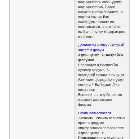
пользователь
либо
Группа
пользователей
. После
нажатия кнопки
добавить
, в
первом случае Вам
необходимо ввести имя
пользователя, а во втором -
выбрать группу модераторов
из списка.
Добавляем кнопку
Быстрый
ответ
в форум
Админцентр -> Настройки
форумов.
Переходим в
Настройки
нужного форума. В
последней секции есть пункт
Включить форму быстрого
ответа?
. Выбираем
Да
и
сохраняем.
Выполнить эти действия по
желанию для каждого
форума.
Баним пользователя
Забанить - лишить всяческих
прав на форуме
определенного пользователя.
Админцентр ->
Пользователи и группы ->