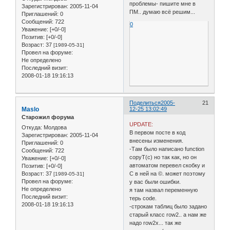
проблемы- пишите мне в
Зарегистрирован
: 2005-11-04
ПМ.. думаю всё решим...
Приглашений:
0
Сообщений:
722
0
Уважение:
[+0/-0]
Позитив:
[+0/-0]
Возраст:
37
[1989-05-31]
Провел на форуме:
Не определено
Последний визит:
2008-01-18 19:16:13
Поделиться
2005-
21
Maslo
12-25 13:02:49
Старожил форума
UPDATE:
Откуда:
Молдова
В первом посте в код
Зарегистрирован
: 2005-11-04
внесены изменения.
Приглашений:
0
-Там было написано function
Сообщений:
722
copyT(с) но так как, но он
Уважение:
[+0/-0]
автоматом перевел скобку и
Позитив:
[+0/-0]
Возраст:
37
С в ней на ©. может поэтому
[1989-05-31]
Провел на форуме:
у вас были ошибки.
Не определено
я там назвал переменную
Последний визит:
терь code.
2008-01-18 19:16:13
-строкам таблиц было задано
старый класс row2.. а нам же
надо row2x... так же