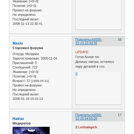
Уважение:
[+0/-0]
Позитив:
[+0/-0]
Провел на форуме:
Не определено
Последний визит:
2008-11-13 22:30:41
Поделиться
2005-
16
Maslo
12-24 22:43:35
Старожил форума
UPDATE:
Откуда:
Молдова
Готов Колор-тег.
Зарегистрирован
: 2005-11-04
Допишу завтра, осталось
Приглашений:
0
пару деталей в css.
Сообщений:
722
Уважение:
[+0/-0]
0
Позитив:
[+0/-0]
Возраст:
37
[1989-05-31]
Провел на форуме:
Не определено
Последний визит:
2008-01-18 19:16:13
Поделиться
2005-
17
Haktar
12-25 04:55:05
Модератор
2
Leshalegich