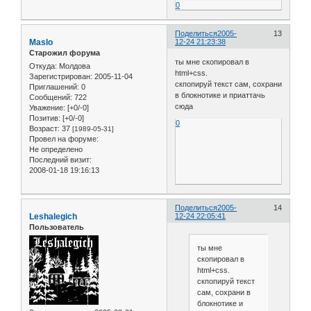
0
Поделиться
2005-
13
Maslo
12-24 21:23:38
Старожил форума
ты мне скопировал в
Откуда:
Молдова
html+css.
Зарегистрирован
: 2005-11-04
скпопируй текст сам, сохрани
Приглашений:
0
в блокнотике и приаттачь
Сообщений:
722
сюда
Уважение:
[+0/-0]
Позитив:
[+0/-0]
0
Возраст:
37
[1989-05-31]
Провел на форуме:
Не определено
Последний визит:
2008-01-18 19:16:13
Поделиться
2005-
14
Leshalegich
12-24 22:05:41
Пользователь
ты мне
скопировал в
html+css.
скпопируй текст
сам, сохрани в
блокнотике и