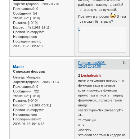
Зарегистрирован
: 2005-03-01
работают - навожу на любой
Приглашений:
0
тэг и результат нулевой.
Сообщений:
54
Поэтому и спросил
В чем
Уважение:
[+0/-0]
тут может быть дело?
Позитив:
[+0/-0]
Возраст:
42
[1983-12-11]
0
Провел на форуме:
Не определено
Последний визит:
2006-03-29 19:32:59
Поделиться
2005-
11
Maslo
12-24 20:24:00
Старожил форума
2
Leshalegich
Откуда:
Молдова
ничего не делает потому что
Зарегистрирован
: 2005-11-04
функции ведь в хедере
Приглашений:
0
кстати можешь функции
Сообщений:
722
прямо там и писать... перед
Уважение:
[+0/-0]
формочкой.. только в таком
Позитив:
[+0/-0]
Возраст:
37
ввиде:
[1989-05-31]
Провел на форуме:
<script type="text/javascript">
Не определено
<!--
Последний визит:
те функции
2008-01-18 19:16:13
//-->
</script>
это если всё таки в хэдере не