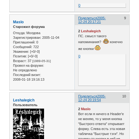
0
Поделиться
2005-
9
Maslo
12-24 20:17:21
Старожил форума
2
Leshalegich
Откуда:
Молдова
ПС. смысл такого
Зарегистрирован
: 2005-11-04
напоминания?
конечно
Приглашений:
0
Сообщений:
722
же кнопки
Уважение:
[+0/-0]
Позитив:
[+0/-0]
0
Возраст:
37
[1989-05-31]
Провел на форуме:
Не определено
Последний визит:
2008-01-18 19:16:13
Поделиться
2005-
10
Leshalegich
12-24 20:19:54
Пользователь
2
Maslo
Вот если я ничего в Header'e
не меняю, то у меня кнопка
"Быстрого ответа" открывает
форму. Слева есть эта новая
табличка "Быстрые тэги". Но
почему-то кнопки в ней не