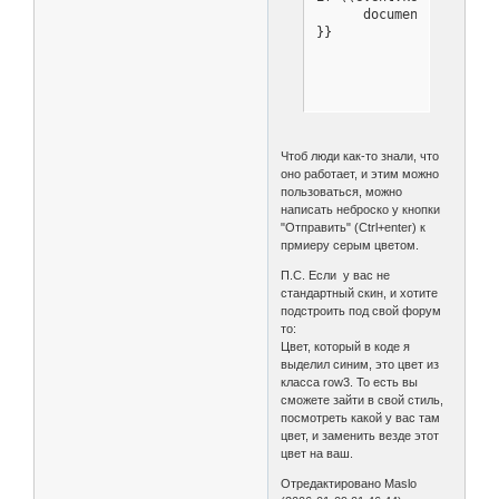
      document.REPLIER.s
}}
Чтоб люди как-то знали, что
оно работает, и этим можно
пользоваться, можно
написать неброско у кнопки
"Отправить" (Ctrl+enter) к
прмиеру серым цветом.
П.С. Если у вас не
стандартный скин, и хотите
подстроить под свой форум
то:
Цвет, который в коде я
выделил синим, это цвет из
класса row3. То есть вы
сможете зайти в свой стиль,
посмотреть какой у вас там
цвет, и заменить везде этот
цвет на ваш.
Отредактировано Maslo