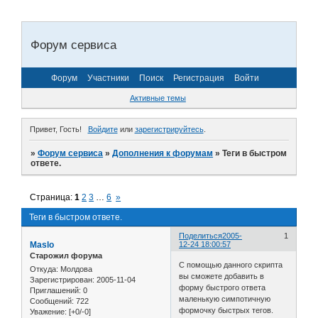
Форум сервиса
Форум
Участники
Поиск
Регистрация
Войти
Активные темы
Привет, Гость!
Войдите
или
зарегистрируйтесь
.
»
Форум сервиса
»
Дополнения к форумам
»
Теги в быстром
ответе.
Страница:
1
2
3
…
6
»
Теги в быстром ответе.
Поделиться
2005-
1
Maslo
12-24 18:00:57
Старожил форума
С помощью данного скрипта
Откуда:
Молдова
вы сможете добавить в
Зарегистрирован
: 2005-11-04
форму быстрого ответа
Приглашений:
0
маленькую симпотичную
Сообщений:
722
формочку быстрых тегов.
Уважение:
[+0/-0]