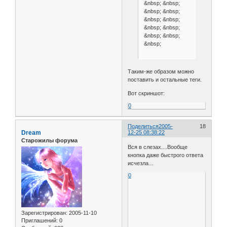
&nbsp; &nbsp;
&nbsp; &nbsp;
&nbsp; &nbsp;
&nbsp; &nbsp;
&nbsp; &nbsp;
&nbsp;
Таким-же образом можно
поставить и остальные теги.
Вот скриншот:
0
Поделиться
2005-
18
Dream
12-25 08:38:22
Старожилы форума
Вся в слезах....Вообще
кнопка даже быстрого ответа
исчезла...
0
Зарегистрирован
: 2005-11-10
Приглашений:
0