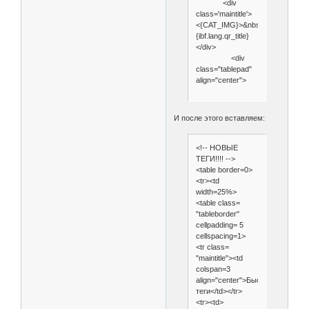
<div
class='maintitle'>
<{CAT_IMG}>&nbsp;
{ibf.lang.qr_title}
</div>
<div
class="tablepad"
align="center">
И после этого вставляем:
<!-- НОВЫЕ
ТЕГИ!!!! -->
<table border=0>
<tr><td
width=25%>
<table class=
"tableborder"
cellpadding= 5
cellspacing=1>
<tr class=
"maintitle"><td
colspan=3
align="center">Быстрые
теги</td></tr>
<tr><td>