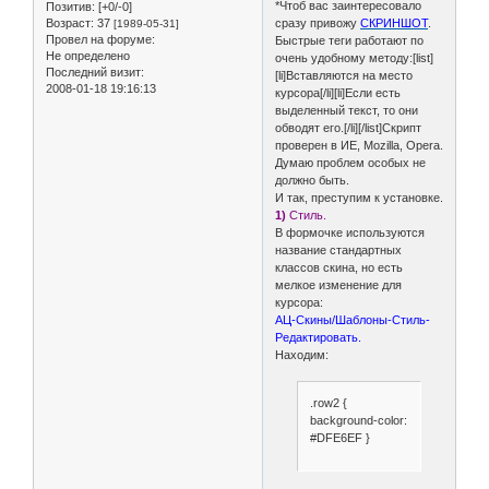
*Чтоб вас заинтересовало
Позитив:
[+0/-0]
Возраст:
37
сразу привожу
СКРИНШОТ
.
[1989-05-31]
Провел на форуме:
Быстрые теги работают по
Не определено
очень удобному методу:[list]
Последний визит:
[li]Вставляются на место
2008-01-18 19:16:13
курсора[/li][li]Если есть
выделенный текст, то они
обводят его.[/li][/list]Скрипт
проверен в ИЕ, Mozilla, Opera.
Думаю проблем особых не
должно быть.
И так, преступим к установке.
1)
Стиль.
В формочке используются
название стандартных
классов скина, но есть
мелкое изменение для
курсора:
АЦ-Скины/Шаблоны-Стиль-
Редактировать.
Находим:
.row2 {
background-color:
#DFE6EF }