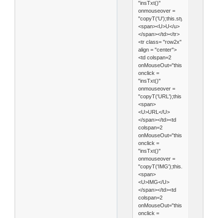
"insTxt()"
onmouseover =
"copyT('U');this.style.backgroun
<span><U>U</u>
</span></td></tr>
<tr class= "row2x"
align = "center">
<td colspan=2
onMouseOut="this.style.backgrou
onclick =
"insTxt()"
onmouseover =
"copyT('URL');this.style.backgr
<span>
<U>URL</U>
</span></td><td
colspan=2
onMouseOut="this.style.backgrou
onclick =
"insTxt()"
onmouseover =
"copyT('IMG');this.style.backgr
<span>
<U>IMG</U>
</span></td><td
colspan=2
onMouseOut="this.style.backgrou
onclick =