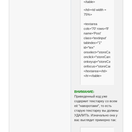
</table>
</td><td width =
75%>
<textarea
cols='70' rows='8'
name='Post'
class='textinput'
tabindex="1"
id="tex"
onselect="storeCaret(this);"
onclick="storeCaret(this);"
onkeyup="storeCaret(this);"
onfocus="storeCaret(this);">
</textarea></td>
</tr></table>
ВНИМАНИЕ:
Приведенный код уже
содержит текстареу со всем
её "наворотами", то есть
старую текстареу вы должны
УДАЛИТЬ. Изначально она у
вас выглядит примерно так: