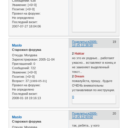
Сообщений:
638
Уважение:
[+0/-0]
Позитив:
[+0/-0]
Провел на форуме:
Не определено
Последний визит:
2007-07-27 18:04:06
Поделиться
2005-
19
Maslo
12-25 12:38:50
Старожил форума
2
Haktar
Откуда:
Молдова
но это их родные... работают
Зарегистрирован
: 2005-11-04
ужасно... вставляют в конец и
Приглашений:
0
не заменяет выделенный
Сообщений:
722
текст...
Уважение:
[+0/-0]
2
Dream
Позитив:
[+0/-0]
Возраст:
37
пожалуйста, прошу.. будьте
[1989-05-31]
Провел на форуме:
ОЧЕНЬ внимательны
Не определено
устанавливая по инструкции.
Последний визит:
0
2008-01-18 19:16:13
Поделиться
2005-
20
Maslo
12-25 12:43:02
Старожил форума
так, ребята.. у кого
Откуда:
Молдова