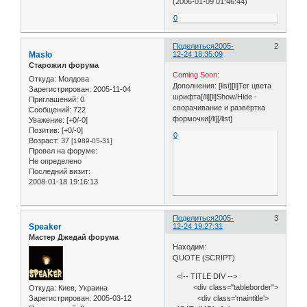
(2006-01-09 01:46:44)
0
Поделиться
2005-
2
Maslo
12-24 18:35:09
Старожил форума
Coming Soon:
Откуда:
Молдова
Дополнения: [list][li]Тег цвета
Зарегистрирован
: 2005-11-04
шрифта[/li][li]Show/Hide -
Приглашений:
0
сворачивание и развёртка
Сообщений:
722
формочки[/li][/list]
Уважение:
[+0/-0]
Позитив:
[+0/-0]
0
Возраст:
37
[1989-05-31]
Провел на форуме:
Не определено
Последний визит:
2008-01-18 19:16:13
Поделиться
2005-
3
Speaker
12-24 19:27:31
Мастер Джедай форума
Находим:
QUOTE (SCRIPT)
<!-- TITLE DIV -->
<div class="tableborder">
Откуда:
Киев, Украина
Зарегистрирован
: 2005-03-12
<div class='maintitle'>