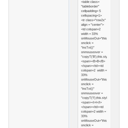
<table class=
"tableborder"
cellpadding= 5
cellspacing=1>
<tr class="row2x"
align = "center">
<td colspan=2
width = 33%
onMouseOut="this.style.backgrou
onclick =
"insTxt()"
onmouseover =
"copyT('B');this.style.background
<span><B>B</B>
</span></td><td
colspan=2 width =
33%
onMouseOut="this.style.backgrou
onclick =
"insTxt()"
onmouseover =
"copyT('I');this.style.backgroun
<span><I>I</I>
</span></td><td
colspan=2 width =
33%
onMouseOut="this.style.backgrou
onclick =