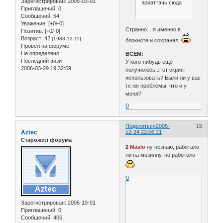
Зарегистрирован
: 2005-03-01
приаттачь сюда
Приглашений:
0
Сообщений:
54
Уважение:
[+0/-0]
Странно... я именно в
Позитив:
[+0/-0]
Возраст:
42
[1983-12-11]
блокноте и сохранял
Провел на форуме:
Не определено
ВСЕМ:
Последний визит:
У кого-нибудь еще
2006-03-29 19:32:59
получилось этот скрипт
использовать? Были ли у вас
те же проблемы, что и у
меня?
0
Поделиться
2005-
15
Aztec
12-24 22:06:21
Старожил форума
2
Maslo
ну незнаю, работало
ли на мозиллу, но работоло
0
Зарегистрирован
: 2005-10-01
Приглашений:
0
Сообщений:
406