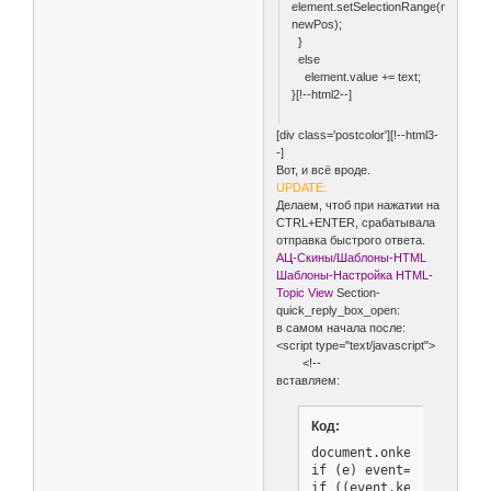
element.setSelectionRange(newPos,
newPos);
}
else
element.value += text;
}[!--html2--]
[div class='postcolor'][!--html3-
-]
Вот, и всё вроде.
UPDATE:
Делаем, чтоб при нажатии на
CTRL+ENTER, срабатывала
отправка быстрого ответа.
АЦ-Скины/Шаблоны-HTML
Шаблоны-Настройка HTML-
Topic View
Section-
quick_reply_box_open:
в самом начала после:
<script type="text/javascript">
<!--
вставляем:
Код:
document.onkeydown=funct
if (e) event=e

if ((event.keyCode==13)&