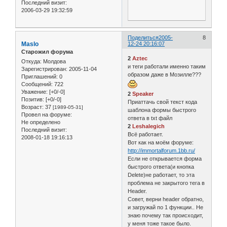
Последний визит:
2006-03-29 19:32:59
Поделиться
2005-
8
Maslo
12-24 20:16:07
Старожил форума
2
Aztec
Откуда:
Молдова
и теги работали именно таким
Зарегистрирован
: 2005-11-04
образом даже в Мозилле???
Приглашений:
0
Сообщений:
722
Уважение:
[+0/-0]
2
Speaker
Позитив:
[+0/-0]
Приаттачь свой текст кода
Возраст:
37
[1989-05-31]
шаблона формы быстрого
Провел на форуме:
ответа в txt файл
Не определено
2
Leshalegich
Последний визит:
Всё работает.
2008-01-18 19:16:13
Вот как на моём форуме:
http://immortalforum.1bb.ru/
Если не открывается форма
быстрого ответа(и кнопка
Delete)не работает, то эта
проблема не закрытого тега в
Header.
Совет, верни header обратно,
и загружай по 1 функции.. Не
знаю почему так происходит,
у меня тоже такое было.