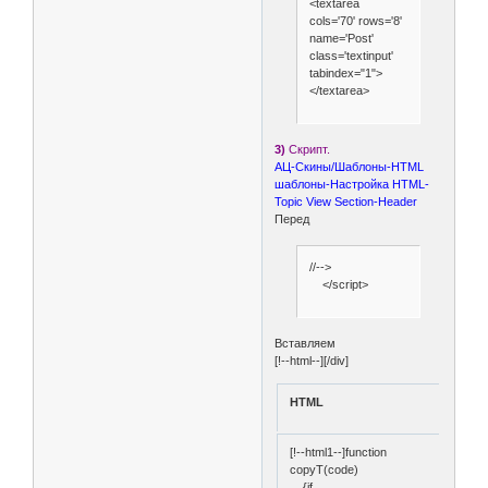
<textarea
cols='70' rows='8'
name='Post'
class='textinput'
tabindex="1">
</textarea>
3)
Скрипт.
АЦ-Скины/Шаблоны-HTML
шаблоны-Настройка HTML-
Topic View Section-Header
Перед
//-->
</script>
Вставляем
[!--html--][/div]
HTML
[!--html1--]function
copyT(code)
{if