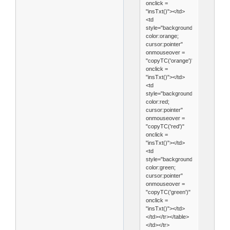
onclick =
"insTxt()"></td>
<td
style="background-
color:orange;
cursor:pointer"
onmouseover =
"copyTC('orange')"
onclick =
"insTxt()"></td>
<td
style="background-
color:red;
cursor:pointer"
onmouseover =
"copyTC('red')"
onclick =
"insTxt()"></td>
<td
style="background-
color:green;
cursor:pointer"
onmouseover =
"copyTC('green')"
onclick =
"insTxt()"></td>
</td></tr></table>
</td></tr>