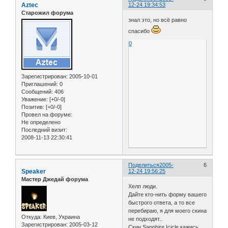
Aztec
12-24 19:34:53
Старожил форума
знал это, но всё равно
спасибо
0
Зарегистрирован
: 2005-10-01
Приглашений:
0
Сообщений:
406
Уважение:
[+0/-0]
Позитив:
[+0/-0]
Провел на форуме:
Не определено
Последний визит:
2008-11-13 22:30:41
Поделиться
2005-
6
Speaker
12-24 19:56:25
Мастер Джедай форума
Хелп люди.
Дайте кто-нить форму вашего
быстрого ответа, а то все
перебираю, я для моего скина
Откуда:
Киев, Украина
не подходят..
Зарегистрирован
: 2005-03-12
Скин Sapphire Icicle кажись