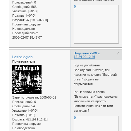
Приглашений:
0
0
Сообщений:
563
Уважение:
[+0/-0]
Позитив:
[+0/-0]
Возраст:
37
[1989-07-03]
Провел на форуме:
Не определено
Последний визит:
2006-02-07 18:47:07
Поделиться
2005-
7
Leshalegich
12-24 20:12:46
Пользователь
Код не доработан.
Все сделал. В итоге, при
нажатии на кнопку "Быстрый
ответ" форма не
открывается.
P.S. В таблице слева
"Быстрые тэги" расположены
Зарегистрирован
: 2005-03-01
кнопки или же просто
Приглашений:
0
напоминание, как эти теги
Сообщений:
54
Уважение:
[+0/-0]
выглядят?
Позитив:
[+0/-0]
0
Возраст:
42
[1983-12-11]
Провел на форуме:
Не определено