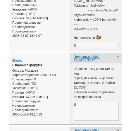
Приглашений:
0
<{CAT_IMG}>&nbsp;
Сообщений:
563
{ibf.lang.qr_title}</div>
Уважение:
[+0/-0]
<div class="tablepad"
Позитив:
[+0/-0]
align="center">
Возраст:
37
[1989-07-03]
<table width= 100% border=0>
Провел на форуме:
<tr>
Не определено
<td width = 25%>
Последний визит:
2006-02-07 18:47:07
Не находим)))
0
Поделиться
2005-
4
Maslo
12-24 19:32:17
Старожил форума
объясню что у меня там за
Откуда:
Молдова
код:
Зарегистрирован
: 2005-11-04
перед <textarea...> делаете
Приглашений:
0
таблицу (1 строка, 2 ячейки -
Сообщений:
722
25, 75%)
Уважение:
[+0/-0]
в первой ячейке формочка-
Позитив:
[+0/-0]
Возраст:
37
во вотрой textarea
[1989-05-31]
Провел на форуме:
0
Не определено
Последний визит:
2008-01-18 19:16:13
Поделиться
2005-
5