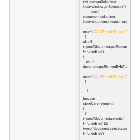
(window.getSelection)
{text=window.getSelection()}
else if
(document.selection)
{text=document.selection.createRange
text='
[COLOR='+cl+']'+text+'[/COLOR
}
else if
(typeof(document.getElementById('tex'
!= 'undefined')
{
text =
document.getElementById('tex').value
text='
[COLOR='+cl+']'+text+'[/COLOR
}
}
function
storeCaret(element)
{
if
(typeof(document.selection)
!= 'undefined' &&
typeof(document.selection.createRa
!= 'undefined')