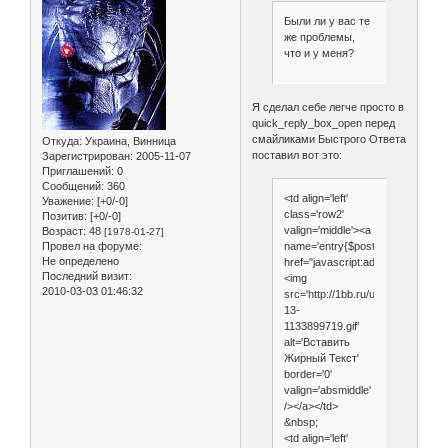
Были ли у вас те
же проблемы,
что и у меня?
Я сделал себе легче просто в
quick_reply_box_open перед
смайликами Быстрого Ответа
Откуда:
Украина, Винница
поставил вот это:
Зарегистрирован
: 2005-11-07
Приглашений:
0
Сообщений:
360
<td align='left'
Уважение:
[+0/-0]
class='row2'
Позитив:
[+0/-0]
valign='middle'><a
Возраст:
48
[1978-01-27]
Провел на форуме:
name='entry{$post['pid']}'
Не определено
href="javascript:addsmile('
');">
Последний визит:
<img
2010-03-03 01:46:32
src='http://1bb.ru/uploads/imperial
13-
1133899719.gif'
alt='Вставить
Жирный Текст'
border='0'
valign='absmiddle'
/></a></td>
&nbsp;
<td align='left'