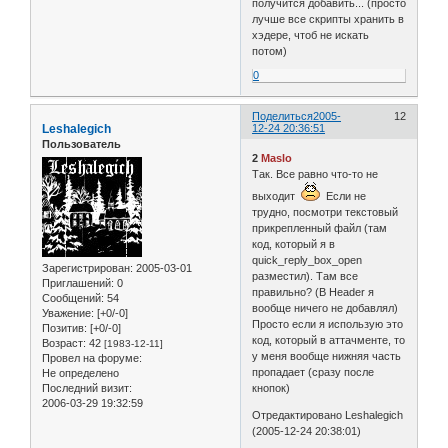
получится добавить... (просто
лучше все скрипты хранить в
хэдере, чтоб не искать
потом)
0
Поделиться
2005-
12
Leshalegich
12-24 20:36:51
Пользователь
2
Maslo
Так. Все равно что-то не
выходит
Если не
трудно, посмотри текстовый
прикрепленный файл (там
код, который я в
quick_reply_box_open
Зарегистрирован
: 2005-03-01
разместил). Там все
Приглашений:
0
правильно? (В Header я
Сообщений:
54
вообще ничего не добавлял)
Уважение:
[+0/-0]
Просто если я использую это
Позитив:
[+0/-0]
код, который в аттачменте, то
Возраст:
42
[1983-12-11]
у меня вообще нижняя часть
Провел на форуме:
пропадает (сразу после
Не определено
Последний визит:
кнопок)
2006-03-29 19:32:59
Отредактировано Leshalegich
(2005-12-24 20:38:01)