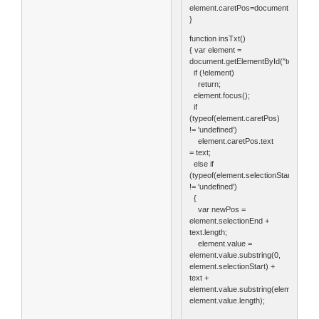
element.caretPos=document.selection
}
function insTxt()
{ var element =
document.getElementById("tex")
if (!element)
return;
element.focus();
if
(typeof(element.caretPos)
!= 'undefined')
element.caretPos.text
= text;
else if
(typeof(element.selectionStart)
!= 'undefined')
{
var newPos =
element.selectionEnd +
text.length;
element.value =
element.value.substring(0,
element.selectionStart) +
text +
element.value.substring(element.sele
element.value.length);