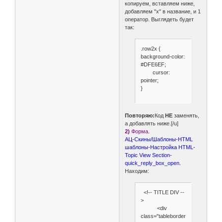
копируем, вставляем ниже,
добавляем "x" в название, и 1
оператор. Выглядеть будет
так:
.row2x {
background-color:
#DFE6EF;
cursor:
pointer;
}
Повторяю:
Код
НЕ
заменять,
а добавлять ниже.[/u]
2)
Форма.
АЦ-Скины/Шаблоны-HTML
шаблоны-Настройка HTML-
Topic View Section-
quick_reply_box_open.
Находим:
<!-- TITLE DIV --
>
<div
class="tableborder">