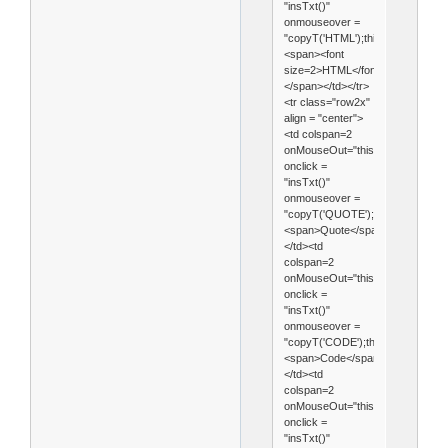
"insTxt()"
onmouseover =
"copyT('HTML');this.style.backg
<span><font
size=2>HTML</font>
</span></td></tr>
<tr class="row2x"
align = "center">
<td colspan=2
onMouseOut="this.style.backgrou
onclick =
"insTxt()"
onmouseover =
"copyT('QUOTE');this.style.back
<span>Quote</span>
</td><td
colspan=2
onMouseOut="this.style.backgrou
onclick =
"insTxt()"
onmouseover =
"copyT('CODE');this.style.backg
<span>Code</span>
</td><td
colspan=2
onMouseOut="this.style.backgrou
onclick =
"insTxt()"