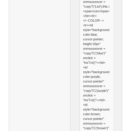
onmouseover =
"copyT('List');this.style.backgro
<span>List</span>
</td></tr>
<!--COLOR-->
<tr><td
style="background-
color:blue;
cursor:pointer;
height:10px"
onmouseover =
"copyTC('blue')"
onclick =
"insTxt()"></td>
<td
style="background-
color:purple;
cursor:pointer"
onmouseover =
"copyTC('purple')"
onclick =
"insTxt()"></td>
<td
style="background-
color:brown;
cursor:pointer"
onmouseover =
"copyTC('brown')"