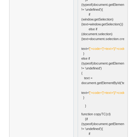
(typeof(document.getElementById('te
!= 'undefined'){
if
(window.getSelection)
{text=window.getSelection()}
else if
(document.selection)
{text=document.selection.createRange
text='
['+code+']'+text+'[/'+code+']
'
}
else if
(typeof(document.getElementById('tex'
!= 'undefined')
{
text =
document.getElementById('tex').value
text='
['+code+']'+text+'[/'+code+']
'
}
}
function copyTC(cl)
{if
(typeof(document.getElementById('te
!= 'undefined'){
if