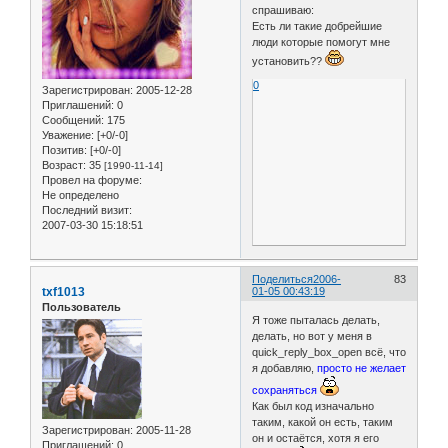
спрашиваю:
Есть ли такие добрейшие
люди которые помогут мне
установить??
0
Зарегистрирован
: 2005-12-28
Приглашений:
0
Сообщений:
175
Уважение:
[+0/-0]
Позитив:
[+0/-0]
Возраст:
35
[1990-11-14]
Провел на форуме:
Не определено
Последний визит:
2007-03-30 15:18:51
Поделиться
2006-
83
txf1013
01-05 00:43:19
Пользователь
Я тоже пыталась делать,
делать, но вот у меня в
quick_reply_box_open всё, что
я добавляю,
просто не желает
сохраняться
Как был код изначально
таким, какой он есть, таким
Зарегистрирован
: 2005-11-28
он и остаётся, хотя я его
Приглашений:
0