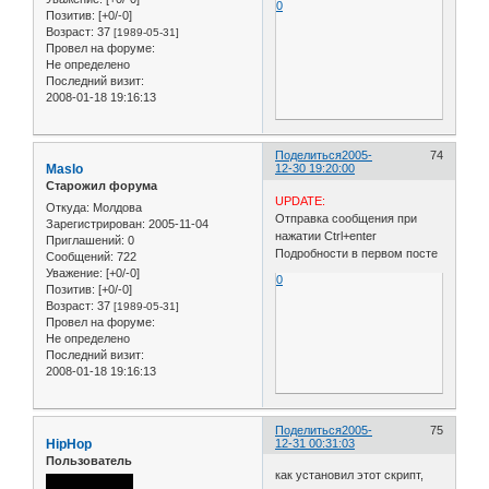
0
Позитив:
[+0/-0]
Возраст:
37
[1989-05-31]
Провел на форуме:
Не определено
Последний визит:
2008-01-18 19:16:13
Поделиться
2005-
74
Maslo
12-30 19:20:00
Старожил форума
UPDATE:
Откуда:
Молдова
Отправка сообщения при
Зарегистрирован
: 2005-11-04
нажатии Ctrl+enter
Приглашений:
0
Подробности в первом посте
Сообщений:
722
Уважение:
[+0/-0]
0
Позитив:
[+0/-0]
Возраст:
37
[1989-05-31]
Провел на форуме:
Не определено
Последний визит:
2008-01-18 19:16:13
Поделиться
2005-
75
HipHop
12-31 00:31:03
Пользователь
как установил этот скрипт,