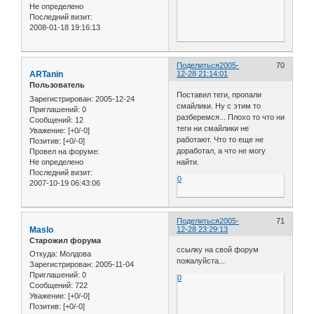
Не определено
Последний визит:
2008-01-18 19:16:13
Поделиться
2005-
70
ARTanin
12-28 21:14:01
Пользователь
Поставил теги, пропали
Зарегистрирован
: 2005-12-24
смайлики. Ну с этим то
Приглашений:
0
разберемся... Плохо то что ни
Сообщений:
12
теги ни смайлики не
Уважение:
[+0/-0]
работают. Что то еще не
Позитив:
[+0/-0]
доработал, а что не могу
Провел на форуме:
Не определено
найти.
Последний визит:
0
2007-10-19 06:43:06
Поделиться
2005-
71
Maslo
12-28 23:29:13
Старожил форума
ссылку на свой форум
Откуда:
Молдова
пожалуйста...
Зарегистрирован
: 2005-11-04
Приглашений:
0
0
Сообщений:
722
Уважение:
[+0/-0]
Позитив:
[+0/-0]