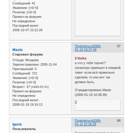
Сообщений:
41
Уважение:
[+0/-0]
Позитив:
[+0/-0]
Провел на форуме:
Не определено
Последний визит:
2006-10-07 23:22:26
Поделиться
2006-
87
Maslo
01-10 10:37:49
Старожил форума
2
Natka
Откуда:
Молдова
а что у тебя торчит?
Зарегистрирован
: 2005-11-04
посмотри скриншот в пекрвой
Приглашений:
0
теме- если всё правельно
Сообщений:
722
сделали, то оно вот так
Уважение:
[+0/-0]
должно быть.
Позитив:
[+0/-0]
Возраст:
37
[1989-05-31]
Отредактировано Maslo
Провел на форуме:
(2006-01-10 10:38:38)
Не определено
Последний визит:
0
2008-01-18 19:16:13
Поделиться
2006-
88
Igorix
01-11 22:16:29
Пользователь
У меня тоже несколько выше