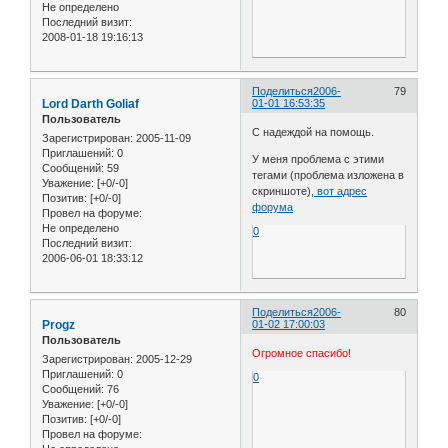
Не определено
Последний визит:
2008-01-18 19:16:13
Поделиться
2006-
79
Lord Darth Goliaf
01-01 16:53:35
Пользователь
С надеждой на помощь.
Зарегистрирован
: 2005-11-09
Приглашений:
0
У меня проблема с этими
Сообщений:
59
тегами (проблема изложена в
Уважение:
[+0/-0]
скриншоте),
вот адрес
Позитив:
[+0/-0]
форума
Провел на форуме:
Не определено
0
Последний визит:
2006-06-01 18:33:12
Поделиться
2006-
80
Progz
01-02 17:00:03
Пользователь
Огромное спасибо!
Зарегистрирован
: 2005-12-29
Приглашений:
0
0
Сообщений:
76
Уважение:
[+0/-0]
Позитив:
[+0/-0]
Провел на форуме: