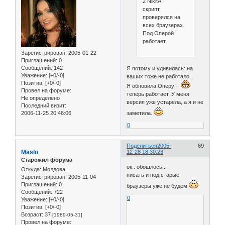
2 NikitA
скрипт,
проверялся на
всех браузерах.
Под Оперой
работает.
Зарегистрирован
: 2005-01-22
Приглашений:
0
Сообщений:
142
Я потому и удивилась: на
Уважение:
[+0/-0]
ваших тоже не работало.
Позитив:
[+0/-0]
Я обновила Оперу -
Провел на форуме:
теперь работает. У меня
Не определено
версия уже устарела, а я и не
Последний визит:
заметила.
2006-11-25 20:46:06
0
Поделиться
2005-
69
Maslo
12-28 18:30:23
Старожил форума
ок.. обошлось...
Откуда:
Молдова
писать и под старые
Зарегистрирован
: 2005-11-04
Приглашений:
0
браузеры уже не будем
Сообщений:
722
0
Уважение:
[+0/-0]
Позитив:
[+0/-0]
Возраст:
37
[1989-05-31]
Провел на форуме: