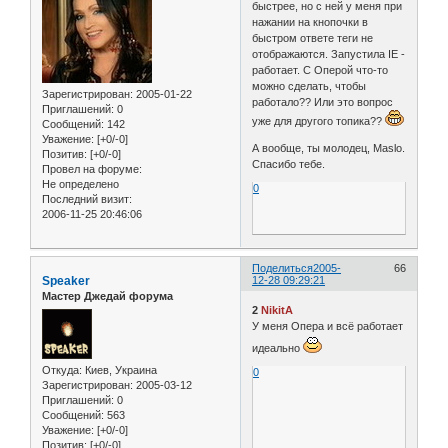
быстрее, но с ней у меня при
нажании на кнопочки в
быстром ответе теги не
отображаются. Запустила IE -
работает. С Оперой что-то
можно сделать, чтобы
Зарегистрирован
: 2005-01-22
работало?? Или это вопрос
Приглашений:
0
уже для другого топика??
Сообщений:
142
Уважение:
[+0/-0]
А вообще, ты молодец, Maslo.
Позитив:
[+0/-0]
Спасибо тебе.
Провел на форуме:
Не определено
0
Последний визит:
2006-11-25 20:46:06
Поделиться
2005-
66
Speaker
12-28 09:29:21
Мастер Джедай форума
2
NikitA
У меня Опера и всё работает
идеально
Откуда:
Киев, Украина
0
Зарегистрирован
: 2005-03-12
Приглашений:
0
Сообщений:
563
Уважение:
[+0/-0]
Позитив:
[+0/-0]