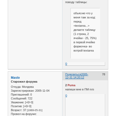
поводу таблицы:
объясню что у
меня там за код:
перед
<textarea...>
делаете таблицу
(1 строка, 2
ячейки - 25, 75%)
в первой ячейке
формочка- во
вотрой textarea
0
Поделиться
2005-
78
Maslo
12-31 14:20:12
Старожил форума
2
Puma
Откуда:
Молдова
напиши мне в ПМ плз
Зарегистрирован
: 2005-11-04
Приглашений:
0
0
Сообщений:
722
Уважение:
[+0/-0]
Позитив:
[+0/-0]
Возраст:
37
[1989-05-31]
Провел на форуме: