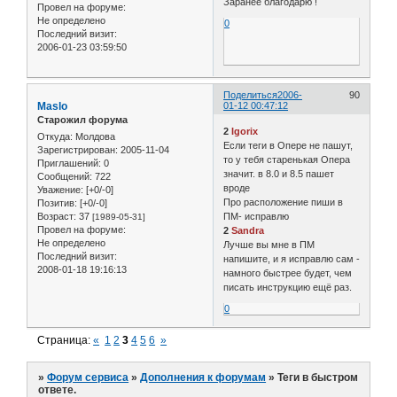
Заранее благодарю !
Провел на форуме:
Не определено
0
Последний визит:
2006-01-23 03:59:50
Поделиться
2006-
90
Maslo
01-12 00:47:12
Старожил форума
2
Igorix
Откуда:
Молдова
Если теги в Опере не пашут,
Зарегистрирован
: 2005-11-04
то у тебя старенькая Опера
Приглашений:
0
значит. в 8.0 и 8.5 пашет
Сообщений:
722
вроде
Уважение:
[+0/-0]
Про расположение пиши в
Позитив:
[+0/-0]
Возраст:
37
ПМ- исправлю
[1989-05-31]
Провел на форуме:
2
Sandra
Не определено
Лучше вы мне в ПМ
Последний визит:
напишите, и я исправлю сам -
2008-01-18 19:16:13
намного быстрее будет, чем
писать инструкцию ещё раз.
0
Страница:
«
1
2
3
4
5
6
»
»
Форум сервиса
»
Дополнения к форумам
»
Теги в быстром
ответе.