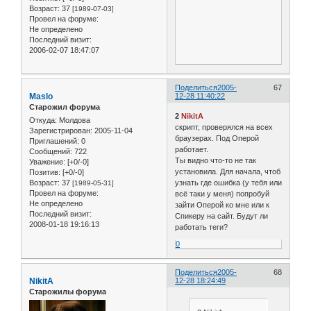
Возраст:
37
[1989-07-03]
Провел на форуме:
Не определено
Последний визит:
2006-02-07 18:47:07
Поделиться
2005-
67
Maslo
12-28 11:40:22
Старожил форума
2
NikitA
Откуда:
Молдова
скрипт, проверялся на всех
Зарегистрирован
: 2005-11-04
браузерах. Под Оперой
Приглашений:
0
работает.
Сообщений:
722
Ты видно что-то не так
Уважение:
[+0/-0]
установила. Для начала, чтоб
Позитив:
[+0/-0]
Возраст:
37
узнать где ошибка (у тебя или
[1989-05-31]
Провел на форуме:
всё таки у меня) попробуй
Не определено
зайти Оперой ко мне или к
Последний визит:
Спикеру на сайт. Будут ли
2008-01-18 19:16:13
работать теги?
0
Поделиться
2005-
68
NikitA
12-28 18:24:49
Старожилы форума