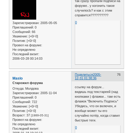
так сразу пропали подписи на
форуме.. у когонить такое
случилосЬ? и как с этим
справится??????????
0
Зарегистрирован
: 2005-05-05
Приглашений:
0
Сообщений:
66
Уважение:
[+0/-0]
Позитив:
[+0/-0]
Провел на форуме:
Не определено
Последний визит:
2006-03-28 00:14:03
Поделиться
2005-
76
Maslo
12-31 01:38:36
Старожил форума
ссылку на форум...
Откуда:
Молдова
видишь под текстареей (над
Зарегистрирован
: 2005-11-04
кнопками ) флажки... там есть
Приглашений:
0
флажок "Включить Подпись"
Сообщений:
722
Убедись, что он включен, и
Уважение:
[+0/-0]
вообще может ты его
Позитив:
[+0/-0]
Возраст:
37
случайно потёр, когда ставил
[1989-05-31]
Провел на форуме:
быстрые теги.
Не определено
0
Последний визит: