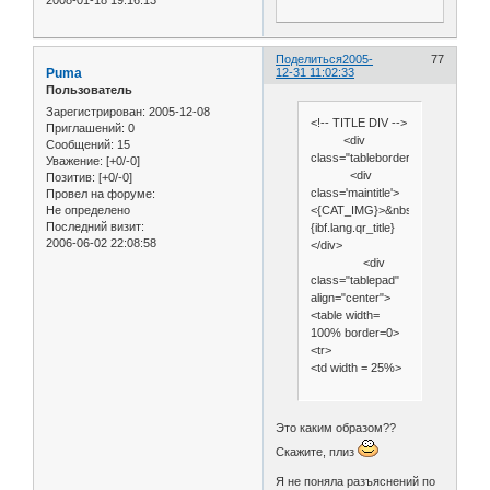
2008-01-18 19:16:13
Поделиться
2005-
77
Puma
12-31 11:02:33
Пользователь
Зарегистрирован
: 2005-12-08
<!-- TITLE DIV -->
Приглашений:
0
<div
Сообщений:
15
class="tableborder">
Уважение:
[+0/-0]
<div
Позитив:
[+0/-0]
class='maintitle'>
Провел на форуме:
Не определено
<{CAT_IMG}>&nbsp;
Последний визит:
{ibf.lang.qr_title}
2006-06-02 22:08:58
</div>
<div
class="tablepad"
align="center">
<table width=
100% border=0>
<tr>
<td width = 25%>
Это каким образом??
Скажите, плиз
Я не поняла разъяснений по