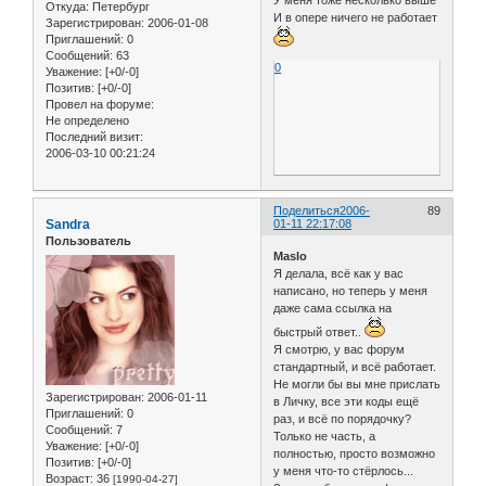
Откуда:
Петербург
И в опере ничего не работает
Зарегистрирован
: 2006-01-08
Приглашений:
0
Сообщений:
63
0
Уважение:
[+0/-0]
Позитив:
[+0/-0]
Провел на форуме:
Не определено
Последний визит:
2006-03-10 00:21:24
Поделиться
2006-
89
Sandra
01-11 22:17:08
Пользователь
Maslo
Я делала, всё как у вас
написано, но теперь у меня
даже сама ссылка на
быстрый ответ..
Я смотрю, у вас форум
стандартный, и всё работает.
Не могли бы вы мне прислать
Зарегистрирован
: 2006-01-11
в Личку, все эти коды ещё
Приглашений:
0
раз, и всё по порядочку?
Сообщений:
7
Только не часть, а
Уважение:
[+0/-0]
полностью, просто возможно
Позитив:
[+0/-0]
у меня что-то стёрлось...
Возраст:
36
[1990-04-27]