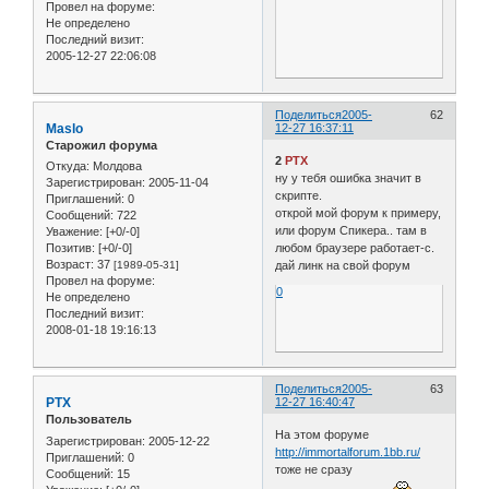
Провел на форуме:
Не определено
Последний визит:
2005-12-27 22:06:08
Поделиться
2005-
62
Maslo
12-27 16:37:11
Старожил форума
2
PTX
Откуда:
Молдова
ну у тебя ошибка значит в
Зарегистрирован
: 2005-11-04
скрипте.
Приглашений:
0
открой мой форум к примеру,
Сообщений:
722
или форум Спикера.. там в
Уважение:
[+0/-0]
любом браузере работает-с.
Позитив:
[+0/-0]
Возраст:
37
дай линк на свой форум
[1989-05-31]
Провел на форуме:
0
Не определено
Последний визит:
2008-01-18 19:16:13
Поделиться
2005-
63
PTX
12-27 16:40:47
Пользователь
На этом форуме
Зарегистрирован
: 2005-12-22
http://immortalforum.1bb.ru/
Приглашений:
0
тоже не сразу
Сообщений:
15