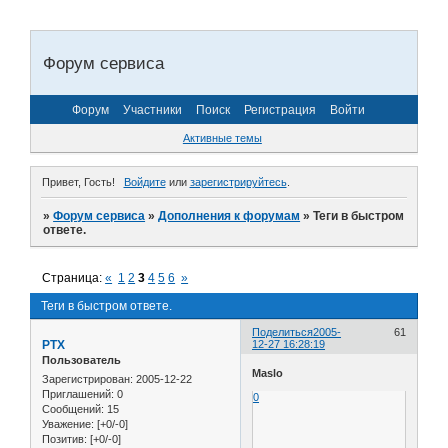
Форум сервиса
Форум
Участники
Поиск
Регистрация
Войти
Активные темы
Привет, Гость!
Войдите
или
зарегистрируйтесь
.
»
Форум сервиса
»
Дополнения к форумам
»
Теги в быстром
ответе.
Страница:
«
1
2
3
4
5
6
»
Теги в быстром ответе.
Поделиться
2005-
61
PTX
12-27 16:28:19
Пользователь
Maslo
Зарегистрирован
: 2005-12-22
Приглашений:
0
0
Сообщений:
15
Уважение:
[+0/-0]
Позитив:
[+0/-0]