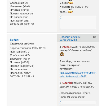
Сообщений:
27
меняю
Уважение:
[+0/-0]
Я понять не могу, в чём
Позитив:
[+0/-0]
дело...
Провел на форуме:
Не определено
0
Последний визит:
2006-04-01 16:39:38
Поделиться
2006-
84
ExperT
01-05 00:57:58
Старожил форума
2
txf1013
:
Давите сильнее на
Зарегистрирован
: 2005-12-23
кнопку "Обновить шаблон"
Приглашений:
0
Сообщений:
495
Уважение:
[+0/-0]
А вообще, так не должно
Позитив:
[+0/-0]
быть, оч странно.
Провел на форуме:
Кстати вот:
Не определено
http://www.ruhelp.com/forums/index.php
Последний визит:
2007-09-12 22:59:43
mfo...&showtopic=3626
2
Юлия)))
:
помогу, как сам
сделаю, я еще это не делал.
Отредактировано ExperT
(2006-01-05 01:06:49)
0