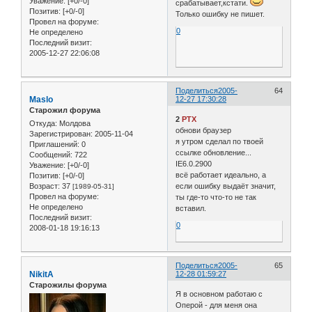
Уважение:
[+0/-0]
срабатывает,кстати.
Позитив:
[+0/-0]
Только ошибку не пишет.
Провел на форуме:
0
Не определено
Последний визит:
2005-12-27 22:06:08
Поделиться
2005-
64
Maslo
12-27 17:30:28
Старожил форума
2
PTX
Откуда:
Молдова
обнови браузер
Зарегистрирован
: 2005-11-04
я утром сделал по твоей
Приглашений:
0
ссылке обновление...
Сообщений:
722
IE6.0.2900
Уважение:
[+0/-0]
всё работает идеально, а
Позитив:
[+0/-0]
Возраст:
37
если ошибку выдаёт значит,
[1989-05-31]
Провел на форуме:
ты где-то что-то не так
Не определено
вставил.
Последний визит:
0
2008-01-18 19:16:13
Поделиться
2005-
65
NikitA
12-28 01:59:27
Старожилы форума
Я в основном работаю с
Оперой - для меня она