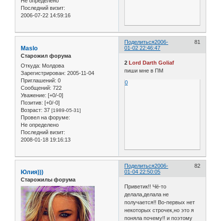
Не определено
Последний визит:
2006-07-22 14:59:16
Поделиться
2006-
81
Maslo
01-02 22:46:47
Старожил форума
2
Lord Darth Goliaf
Откуда:
Молдова
пиши мне в ПМ
Зарегистрирован
: 2005-11-04
Приглашений:
0
0
Сообщений:
722
Уважение:
[+0/-0]
Позитив:
[+0/-0]
Возраст:
37
[1989-05-31]
Провел на форуме:
Не определено
Последний визит:
2008-01-18 19:16:13
Поделиться
2006-
82
Юлия)))
01-04 22:50:05
Старожилы форума
Приветик!! Чё-то
делала,делала не
получается!! Во-первых нет
некоторых строчек,но это я
поняла почему!! и поэтому