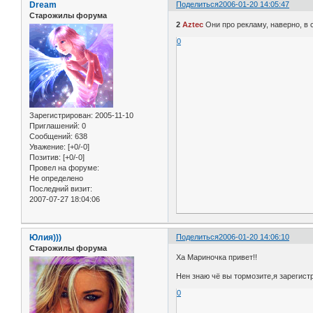
Dream
Поделиться
2006-01-20 14:05:47
Старожилы форума
2
Aztec
Они про рекламу, наверно, в 
0
Зарегистрирован
: 2005-11-10
Приглашений:
0
Сообщений:
638
Уважение:
[+0/-0]
Позитив:
[+0/-0]
Провел на форуме:
Не определено
Последний визит:
2007-07-27 18:04:06
Юлия)))
Поделиться
2006-01-20 14:06:10
Старожилы форума
Ха Мариночка привет!!
Нен знаю чё вы тормозите,я зарегист
0