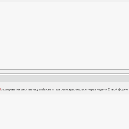
l
заходишь на webmaster.yandex.ru и там регистрируешься через недели 2 твой форум