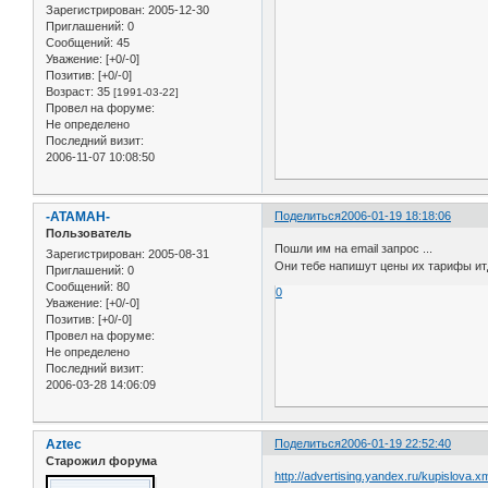
Зарегистрирован
: 2005-12-30
Приглашений:
0
Сообщений:
45
Уважение:
[+0/-0]
Позитив:
[+0/-0]
Возраст:
35
[1991-03-22]
Провел на форуме:
Не определено
Последний визит:
2006-11-07 10:08:50
-ATAMAH-
Поделиться
2006-01-19 18:18:06
Пользователь
Пошли им на email запрос ...
Зарегистрирован
: 2005-08-31
Они тебе напишут цены их тарифы итд
Приглашений:
0
Сообщений:
80
0
Уважение:
[+0/-0]
Позитив:
[+0/-0]
Провел на форуме:
Не определено
Последний визит:
2006-03-28 14:06:09
Aztec
Поделиться
2006-01-19 22:52:40
Старожил форума
http://advertising.yandex.ru/kupislova.x