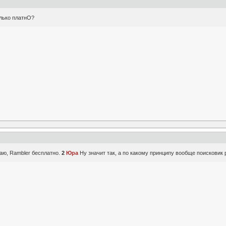
олько платнО?
наю, Rambler бесплатно.
2
Юра
Ну значит так, а по какому принципу вообще поисковик ра