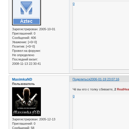
0
Зарегистрирован
: 2005-10-01
Приглашений:
0
Сообщений:
406
Уважение:
[+0/-0]
Позитив:
[+0/-0]
Провел на форуме:
Не определено
Последний визит:
2008-11-13 22:30:41
MaximkaND
Поделиться
2006-01-19 23:07:16
Пользователь
Чё вы его с толку сбиваете,
2
RealHea
0
Зарегистрирован
: 2005-12-13
Приглашений:
0
Сообщений:
58