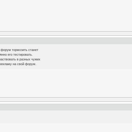
т форум тормозить станет
янно его тестировать.
аствовать в разных чужих
рекламу на свой форум.