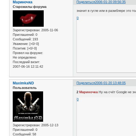
Мариночка
Поделиться
2006-01-20 09:56:35
Старожилы форума
значит в гугле или в размблере это т
0
Зарегистрирован
: 2005-11-06
Приглашений:
0
Сообщений:
193
Уважение:
[+0/-0]
Позитив:
[+0/-0]
Провел на форуме:
Не определено
Последний визит:
2007-06-16 12:11:42
MaximkaND
Поделиться
2006-01-20 13:48:05
Пользователь
2
Мариночка
Ну на счёт Google не з
0
Зарегистрирован
: 2005-12-13
Приглашений:
0
Сообщений:
58