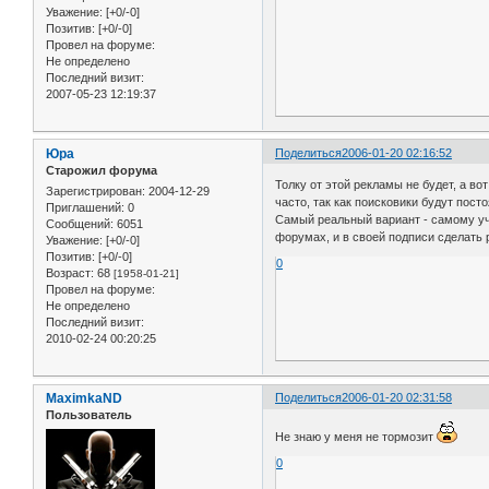
Уважение:
[+0/-0]
Позитив:
[+0/-0]
Провел на форуме:
Не определено
Последний визит:
2007-05-23 12:19:37
Юра
Поделиться
2006-01-20 02:16:52
Старожил форума
Толку от этой рекламы не будет, а во
Зарегистрирован
: 2004-12-29
часто, так как поисковики будут посто
Приглашений:
0
Самый реальный вариант - самому уч
Сообщений:
6051
форумах, и в своей подписи сделать 
Уважение:
[+0/-0]
Позитив:
[+0/-0]
0
Возраст:
68
[1958-01-21]
Провел на форуме:
Не определено
Последний визит:
2010-02-24 00:20:25
MaximkaND
Поделиться
2006-01-20 02:31:58
Пользователь
Не знаю у меня не тормозит
0