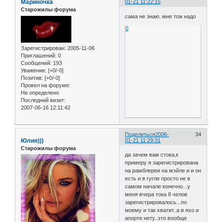
Мариночка
01-21 11:22:15
Старожилы форума
сама не знаю. мне тож надо
0
Зарегистрирован
: 2005-11-06
Приглашений:
0
Сообщений:
193
Уважение:
[+0/-0]
Позитив:
[+0/-0]
Провел на форуме:
Не определено
Последний визит:
2007-06-16 12:11:42
Поделиться
2006-
34
Юлия)))
01-21 11:29:31
Старожилы форума
да зачем вам стока,к
примеру я зарегистрирована
на рамблереи на мэйле и и он
есть и в гугле просто не в
самом начале конечно...у
меня вчера тока 8 челов
зарегистрировалось...по
моему и так хватит..а в яхо и
апорте нету..это вообще