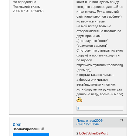
Не определено
коим я не пользуюсь ввиду
Последний визит:
того, что сервисов для сайтов
2006-07-31 13:50:48
и так много.. Рухелповский
сайт например.. он удобнее:)
но вернусь к теме:
на мой взгляд боты не
отображаются на портале по
двум причинам:
а)потому что "гости"
(возможен вариант)
б)потому что смотрят именно
форум( а портал находится
по адресу
http://www.myforum.freehosting"ruhelp"
(пример))
и портал таки не читают.
а форум они читают
весь(насколько я помню.
хотя форумы на рухелпе уже
давно не веду, времени мало)
0
Поделиться
2006-
47
Dron
02-07 22:31:44
Заблокированный
2
LOrdVolanDeMort