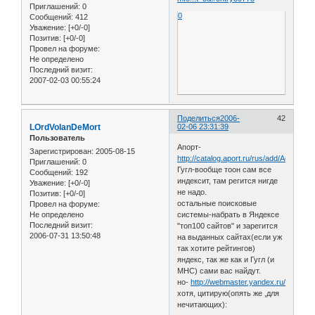
Приглашений:
0
0
Сообщений:
412
Уважение:
[+0/-0]
Позитив:
[+0/-0]
Провел на форуме:
Не определено
Последний визит:
2007-02-03 00:55:24
Поделиться
2006-
42
LOrdVolanDeMort
02-06 23:31:39
Пользователь
Апорт-
Зарегистрирован
: 2005-08-15
http://catalog.aport.ru/rus/add/AddUrl.a
Приглашений:
0
Гугл-вообще тоон сам все
Сообщений:
192
индексит, там регится нигде
Уважение:
[+0/-0]
не надо.
Позитив:
[+0/-0]
остальные поисковые
Провел на форуме:
Не определено
системы-набрать в Яндексе
Последний визит:
"топ100 сайтов" и зарегится
2006-07-31 13:50:48
на выданных сайтах(если уж
так хотите рейтингов)
яндекс, так же как и Гугл (и
МНС) сами вас найдут.
но-
http://webmaster.yandex.ru/
хотя, цитирую(опять же ,для
нечитающих):