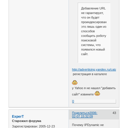
Добавление URL
не гарантирует,
что он будет
проиндексирован,
это лишь один из
способов
сообщить роботу
поисковой
системы, что
появился новый
сайт.
http://advertising.yandex.ru/catalog.xml
регистрация в каталоге
у Yahоо я не нашел "добавить
сайт" извините
0
Поделиться
2006-
43
ExperT
02-07 15:32:09
Старожил форума
Почему IPDynamic не
Зарегистрирован
: 2005-12-23