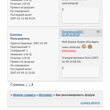
Уважение:
[+0/-0]
поисковиков!
Позитив:
[+0/-0]
Провел на форуме:
0
Не определено
Последний визит:
2007-01-15 08:43:20
Поделиться
2007-
55
Extreme
01-09 11:06:28
Пользователь
Мой форум будем обсуждать
Зарегистрирован
: 2007-01-09
Приглашений:
0
темы обовсём.
Сообщений:
1
[РЕКЛАМА]
Уважение:
[+0/-0]
Отредактировано Dron (2007-
Позитив:
[+0/-0]
Провел на форуме:
01-09 14:08:33)
Не определено
0
Последний визит:
2007-01-09 11:14:50
Страница:
«
1
2
»
Форум сервиса
»
Интернет
»
Как рекламировать форум
создать форум