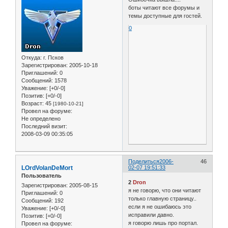
боты читают все форумы и
темы доступные для гостей.
0
Откуда:
г. Псков
Зарегистрирован
: 2005-10-18
Приглашений:
0
Сообщений:
1578
Уважение:
[+0/-0]
Позитив:
[+0/-0]
Возраст:
45
[1980-10-21]
Провел на форуме:
Не определено
Последний визит:
2008-03-09 00:35:05
Поделиться
2006-
46
LOrdVolanDeMort
02-07 19:51:33
Пользователь
2
Dron
Зарегистрирован
: 2005-08-15
я не говорю, что они читают
Приглашений:
0
только главную страницу..
Сообщений:
192
если я не ошибаюсь это
Уважение:
[+0/-0]
исправили давно.
Позитив:
[+0/-0]
я говорю лишь про портал.
Провел на форуме: