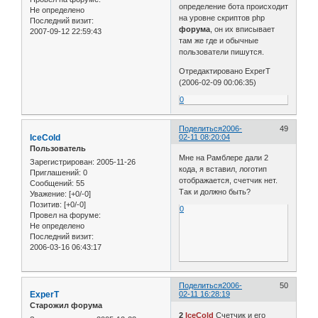
определение бота происходит
Не определено
на уровне скриптов php
Последний визит:
форума
, он их вписывает
2007-09-12 22:59:43
там же где и обычные
пользователи пишутся.
Отредактировано ExperT
(2006-02-09 00:06:35)
0
Поделиться
2006-
49
IceCold
02-11 08:20:04
Пользователь
Мне на Рамблере дали 2
Зарегистрирован
: 2005-11-26
кода, я вставил, логотип
Приглашений:
0
отображается, счетчик нет.
Сообщений:
55
Так и должно быть?
Уважение:
[+0/-0]
Позитив:
[+0/-0]
0
Провел на форуме:
Не определено
Последний визит:
2006-03-16 06:43:17
Поделиться
2006-
50
ExperT
02-11 16:28:19
Старожил форума
2
IceCold
Счетчик и его