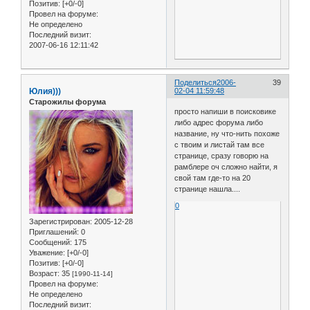
Позитив:
[+0/-0]
Провел на форуме:
Не определено
Последний визит:
2007-06-16 12:11:42
Поделиться
2006-
39
Юлия)))
02-04 11:59:48
Старожилы форума
просто напиши в поисковике
либо адрес форума либо
название, ну что-нить похоже
с твоим и листай там все
странице, сразу говорю на
рамблере оч сложно найти, я
свой там где-то на 20
странице нашла....
0
Зарегистрирован
: 2005-12-28
Приглашений:
0
Сообщений:
175
Уважение:
[+0/-0]
Позитив:
[+0/-0]
Возраст:
35
[1990-11-14]
Провел на форуме:
Не определено
Последний визит: