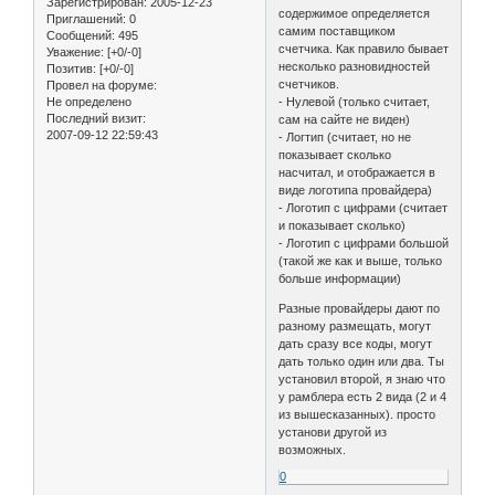
Зарегистрирован
: 2005-12-23
содержимое определяется
Приглашений:
0
самим поставщиком
Сообщений:
495
счетчика. Как правило бывает
Уважение:
[+0/-0]
несколько разновидностей
Позитив:
[+0/-0]
счетчиков.
Провел на форуме:
Не определено
- Нулевой (только считает,
Последний визит:
сам на сайте не виден)
2007-09-12 22:59:43
- Логтип (считает, но не
показывает сколько
насчитал, и отображается в
виде логотипа провайдера)
- Логотип с цифрами (считает
и показывает сколько)
- Логотип с цифрами большой
(такой же как и выше, только
больше информации)
Разные провайдеры дают по
разному размещать, могут
дать сразу все коды, могут
дать только один или два. Ты
установил второй, я знаю что
у рамблера есть 2 вида (2 и 4
из вышесказанных). просто
установи другой из
возможных.
0