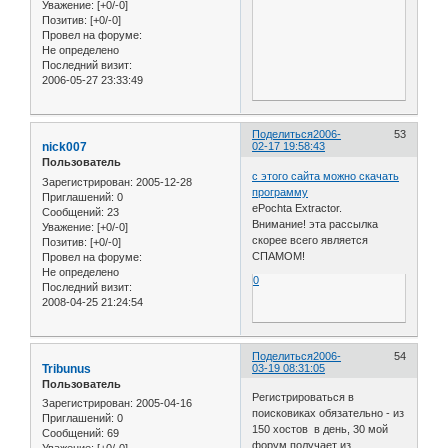
Уважение:
[+0/-0]
Позитив:
[+0/-0]
Провел на форуме:
Не определено
Последний визит:
2006-05-27 23:33:49
Поделиться
2006-
53
nick007
02-17 19:58:43
Пользователь
с этого сайта можно скачать
Зарегистрирован
: 2005-12-28
программу
Приглашений:
0
ePochta Extractor.
Сообщений:
23
Внимание! эта рассылка
Уважение:
[+0/-0]
скорее всего является
Позитив:
[+0/-0]
СПАМОМ!
Провел на форуме:
Не определено
0
Последний визит:
2008-04-25 21:24:54
Поделиться
2006-
54
Tribunus
03-19 08:31:05
Пользователь
Регистрироваться в
Зарегистрирован
: 2005-04-16
поисковиках обязательно - из
Приглашений:
0
150 хостов в день, 30 мой
Сообщений:
69
форум получает из