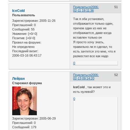
Поделиться
2006-
51
IceCold
02-11 19:11:36
Пользователь
Так я оба установил,
Зарегистрирован
: 2005-11-26
отображается только один,
Приглашений:
0
причем один из них не
Сообщений:
55
отображается, даже когда
Уважение:
[+0/-0]
вставлен только он
Позитив:
[+0/-0]
Я просто хочу знать,
Провел на форуме:
Не определено
правильно ли я сделал, то
Последний визит:
есть зачтется это мне, что я
2006-03-16 06:43:17
разместил все как надо
0
Поделиться
2006-
52
Лейран
02-13 09:14:20
Старожил форума
IceCold
, так может это и
есть нулевой?
0
Зарегистрирован
: 2005-06-29
Приглашений:
0
Сообщений:
179