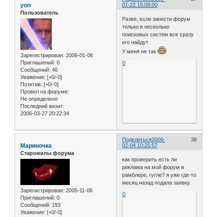
yon
01-22 15:09:00
Пользователь
Разве, если занести форум
только в несколько
поисковых систем все сразу
его найдут
У меня не так
Зарегистрирован
: 2006-01-06
Приглашений:
0
0
Сообщений:
46
Уважение:
[+0/-0]
Позитив:
[+0/-0]
Провел на форуме:
Не определено
Последний визит:
2006-03-27 20:22:34
Поделиться
2006-
38
Мариночка
02-04 10:25:57
Старожилы форума
как проверить есть ли
реклама на мой форум в
рамблере, гугле? я уже где-то
месяц назад подала заявку.
Зарегистрирован
: 2005-11-06
0
Приглашений:
0
Сообщений:
193
Уважение:
[+0/-0]