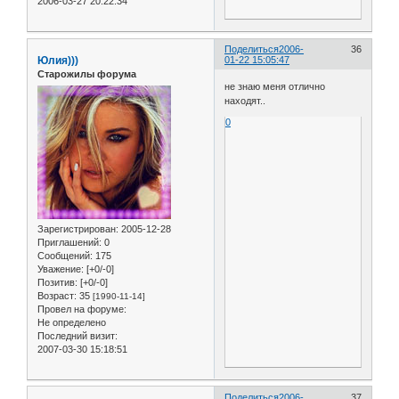
2006-03-27 20:22:34
Поделиться
2006-
36
Юлия)))
01-22 15:05:47
Старожилы форума
не знаю меня отлично
находят..
0
Зарегистрирован
: 2005-12-28
Приглашений:
0
Сообщений:
175
Уважение:
[+0/-0]
Позитив:
[+0/-0]
Возраст:
35
[1990-11-14]
Провел на форуме:
Не определено
Последний визит:
2007-03-30 15:18:51
Поделиться
2006-
37