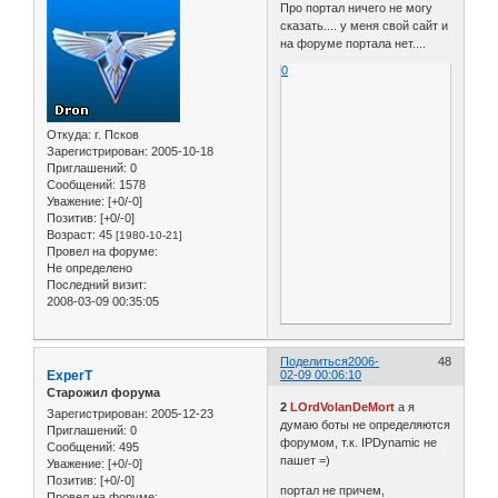
Про портал ничего не могу
сказать.... у меня свой сайт и
на форуме портала нет....
0
Откуда:
г. Псков
Зарегистрирован
: 2005-10-18
Приглашений:
0
Сообщений:
1578
Уважение:
[+0/-0]
Позитив:
[+0/-0]
Возраст:
45
[1980-10-21]
Провел на форуме:
Не определено
Последний визит:
2008-03-09 00:35:05
Поделиться
2006-
48
ExperT
02-09 00:06:10
Старожил форума
2
LOrdVolanDeMort
а я
Зарегистрирован
: 2005-12-23
думаю боты не определяются
Приглашений:
0
форумом, т.к. IPDynamic не
Сообщений:
495
пашет =)
Уважение:
[+0/-0]
Позитив:
[+0/-0]
портал не причем,
Провел на форуме: