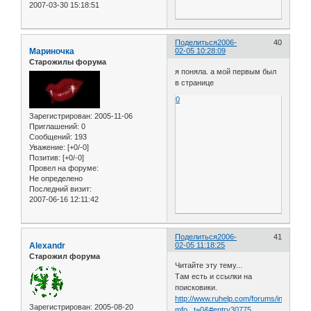
2007-03-30 15:18:51
Поделиться
2006-
40
Мариночка
02-05 10:28:09
Старожилы форума
я поняла. а мой первым был
в странице
0
Зарегистрирован
: 2005-11-06
Приглашений:
0
Сообщений:
193
Уважение:
[+0/-0]
Позитив:
[+0/-0]
Провел на форуме:
Не определено
Последний визит:
2007-06-16 12:11:42
Поделиться
2006-
41
Alexandr
02-05 11:18:25
Старожил форума
Читайте эту тему...
Там есть и ссылки на
поисковики.
http://www.ruhelp.com/forums/index.php
Зарегистрирован
: 2005-08-20
mfo...t=0&#entry30775