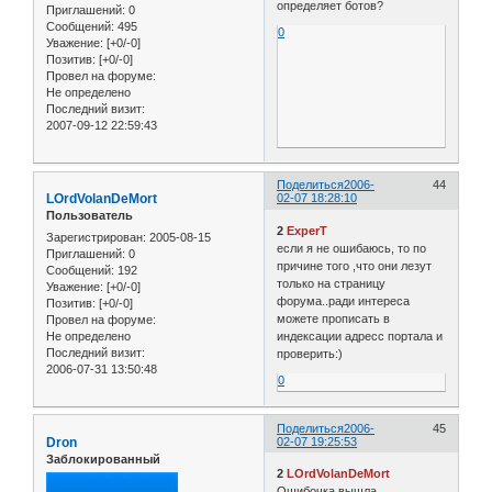
определяет ботов?
Приглашений:
0
Сообщений:
495
0
Уважение:
[+0/-0]
Позитив:
[+0/-0]
Провел на форуме:
Не определено
Последний визит:
2007-09-12 22:59:43
Поделиться
2006-
44
LOrdVolanDeMort
02-07 18:28:10
Пользователь
2
ExperT
Зарегистрирован
: 2005-08-15
если я не ошибаюсь, то по
Приглашений:
0
причине того ,что они лезут
Сообщений:
192
только на страницу
Уважение:
[+0/-0]
форума..ради интереса
Позитив:
[+0/-0]
можете прописать в
Провел на форуме:
Не определено
индексации адресс портала и
Последний визит:
проверить:)
2006-07-31 13:50:48
0
Поделиться
2006-
45
Dron
02-07 19:25:53
Заблокированный
2
LOrdVolanDeMort
Ошибочка вышла....