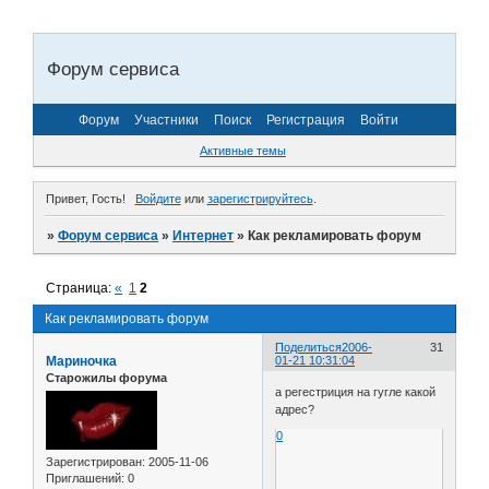
Форум сервиса
Форум
Участники
Поиск
Регистрация
Войти
Активные темы
Привет, Гость!
Войдите
или
зарегистрируйтесь
.
»
Форум сервиса
»
Интернет
»
Как рекламировать форум
Страница:
«
1
2
Как рекламировать форум
Поделиться
2006-
31
Мариночка
01-21 10:31:04
Старожилы форума
а регестриция на гугле какой
адрес?
0
Зарегистрирован
: 2005-11-06
Приглашений:
0