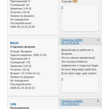
Приглашений:
0
Спасибо
Сообщений:
44
0
Уважение:
[+0/-0]
Позитив:
[+0/-0]
Провел на форуме:
Не определено
Последний визит:
2006-05-13 22:23:50
Поделиться
2006-
4
Maslo
04-13 19:14:35
Старожил форума
Данный код не работает в
Откуда:
Молдова
Мозилле.
Зарегистрирован
: 2005-11-04
Он не совсем граммотный.
Приглашений:
0
Это осуществляется
Сообщений:
722
граммотнее и тогда оно будет
Уважение:
[+0/-0]
во всех браузерах работать.
Позитив:
[+0/-0]
Возраст:
37
Если кому надо- дам скрипт.
[1989-05-31]
Провел на форуме:
0
Не определено
Последний визит:
2008-01-18 19:16:13
Поделиться
2006-
5
rolly
04-13 19:43:27
Пользователь