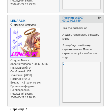
Последний визит:
2007-08-24 12:23:28
Поделиться
2007-
30
LENAALIK
07-17 09:33:59
Старожил форума
Так это плавающая.
А здесь говорилось о правом
клике.
А подобную такбличку
сделать можно. Поищи
скриптик и суй в любое место
кода.
Откуда:
Минск
0
Зарегистрирован
: 2006-05-06
Приглашений:
0
Сообщений:
137
Уважение:
[+0/-0]
Позитив:
[+0/-0]
Возраст:
42
[1984-06-10]
Провел на форуме:
Не определено
Последний визит:
2007-08-27 13:18:30
Страница:
1