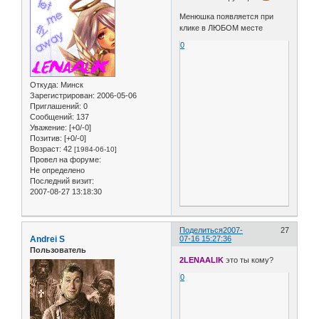
Менюшка появляется при
клике в ЛЮБОМ месте
0
Откуда:
Минск
Зарегистрирован
: 2006-05-06
Приглашений:
0
Сообщений:
137
Уважение:
[+0/-0]
Позитив:
[+0/-0]
Возраст:
42
[1984-06-10]
Провел на форуме:
Не определено
Последний визит:
2007-08-27 13:18:30
Поделиться
2007-
27
Andrei S
07-16 15:27:36
Пользователь
2LENAALIK
это ты кому?
0