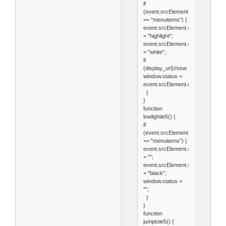
if
(event.srcElement.className
== "menuitems") {
event.srcElement.style.backgrou
= "highlight";
event.srcElement.style.color
= "white";
if
(display_url)//osw
window.status =
event.srcElement.url;
}
}
function
lowlightie5() {
if
(event.srcElement.className
== "menuitems") {
event.srcElement.style.backgrou
= "";
event.srcElement.style.color
= "black";
window.status =
"";
}
}
function
jumptoie5() {