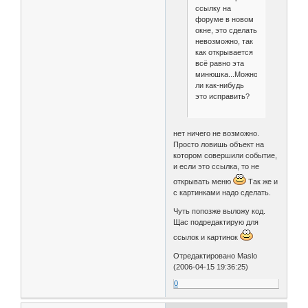
ссылку на
форуме в новом
окне, это сделать
невозможно, так
как открывается
всё равно эта
минюшка...Можно
ли как-нибудь
это исправить?
нет ничего не возможно.
Просто ловишь объект на
котором совершили событие,
и если это ссылка, то не
открывать меню
Так же и
с картинками надо сделать.
Чуть попозже выложу код.
Щас подредактирую для
ссылок и картинок
Отредактировано Maslo
(2006-04-15 19:36:25)
0