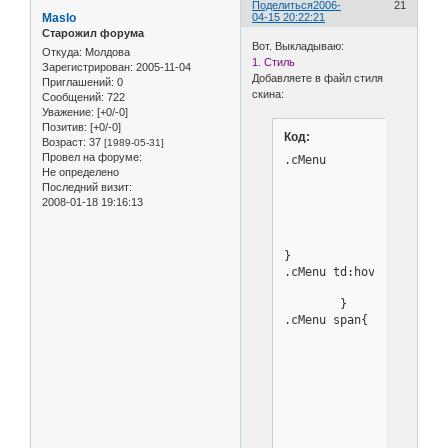
Поделиться
2006-
21
Maslo
04-15 20:22:21
Старожил форума
Вот. Выкладываю:
Откуда:
Молдова
1. Стиль
Зарегистрирован
: 2005-11-04
Добавляете в файл стиля
Приглашений:
0
скина:
Сообщений:
722
Уважение:
[+0/-0]
Позитив:
[+0/-0]
Код:
Возраст:
37
[1989-05-31]
Провел на форуме:
.cMenu                  
Не определено
        	border: solid 2px slategray;

Последний визит:
        	cursor: default;

2008-01-18 19:16:13
        	background-color: lightsteelblue;

        	text-align: left;

}

.cMenu td:hover{

        	background: slateblue;

        }	

.cMenu span{

        	background: transparent;

        	padding-left: 10px;
