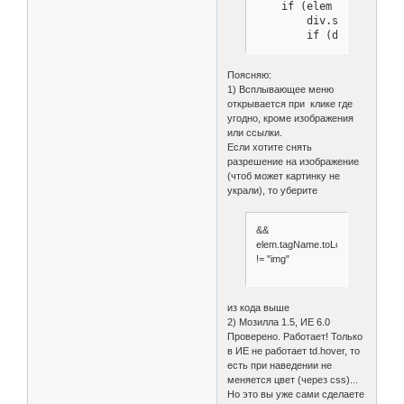
    if (elem && elem.ta
	div.style.display="";

	if (document.all){ //ie

         event.cancelBub
        event.returnValu
Поясняю:
  div.style.left = event
1) Всплывающее меню
div.style.top = event.cl
открывается при клике где
	} else {

угодно, кроме изображения
   evt.preventDefault();
или ссылки.
        evt.stopPropagat
Если хотите снять
  div.style.left = evt.c
разрешение на изображение
         div.style.top =
(чтоб может картинку не
	}

украли), то уберите
     nado=true;

    }

}

&&
// (c) Vingrad.ru FAQ

elem.tagName.toLowerCase()
//-->

!= "img"
</script>

<!-- а вот сам див с мен
<div class="cMenu" styl
из кода выше
<TABLE border='0' cells
2) Мозилла 1.5, ИЕ 6.0
<TR><td onclick='docume
Проверено. Работает! Только
</td></tr>

в ИЕ не работает td.hover, то
<TR><td onclick='docume
есть при наведении не
</td></tr>

меняется цвет (через css)...
<TR><td onclick='docume
Но это вы уже сами сделаете
</td></tr>
