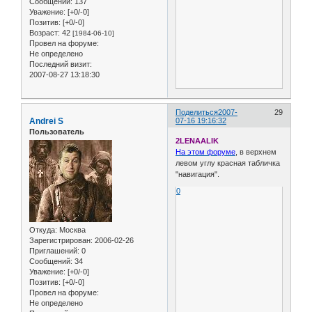
Сообщений:
137
Уважение:
[+0/-0]
Позитив:
[+0/-0]
Возраст:
42
[1984-06-10]
Провел на форуме:
Не определено
Последний визит:
2007-08-27 13:18:30
Поделиться
2007-
29
Andrei S
07-16 19:16:32
Пользователь
2LENAALIK
На этом форуме
, в верхнем
левом углу красная табличка
"навигация".
0
Откуда:
Москва
Зарегистрирован
: 2006-02-26
Приглашений:
0
Сообщений:
34
Уважение:
[+0/-0]
Позитив:
[+0/-0]
Провел на форуме:
Не определено