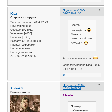
Поделиться
2006-
24
Юра
04-17 19:44:36
Старожил форума
Зарегистрирован
: 2004-12-29
Всегда
Приглашений:
0
Сообщений:
6051
пожалуйста
Уважение:
[+0/-0]
Можно с
Позитив:
[+0/-0]
пометочкой типа
Возраст:
68
[1958-01-21]
"©Maslo"
Провел на форуме:
Не определено
Последний визит:
2010-02-24 00:20:25
А ты зайди, и проверь.
Отредактировано Юра (2006-
04-17 19:45:10)
0
Поделиться
2007-
25
Andrei S
07-15 14:04:54
Пользователь
2 Maslo
Пример
работающего