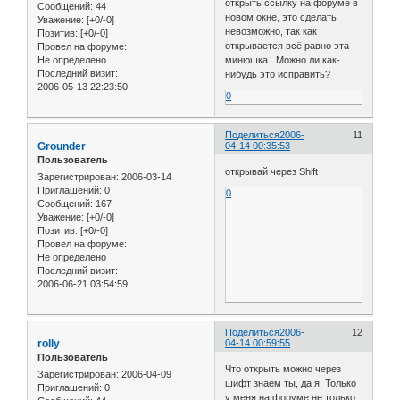
открыть ссылку на форуме в
Сообщений:
44
новом окне, это сделать
Уважение:
[+0/-0]
невозможно, так как
Позитив:
[+0/-0]
открывается всё равно эта
Провел на форуме:
Не определено
минюшка...Можно ли как-
Последний визит:
нибудь это исправить?
2006-05-13 22:23:50
0
Поделиться
2006-
11
Grounder
04-14 00:35:53
Пользователь
oткрывай через Shift
Зарегистрирован
: 2006-03-14
Приглашений:
0
0
Сообщений:
167
Уважение:
[+0/-0]
Позитив:
[+0/-0]
Провел на форуме:
Не определено
Последний визит:
2006-06-21 03:54:59
Поделиться
2006-
12
rolly
04-14 00:59:55
Пользователь
Что открыть можно через
Зарегистрирован
: 2006-04-09
шифт знаем ты, да я. Только
Приглашений:
0
у меня на форуме не только