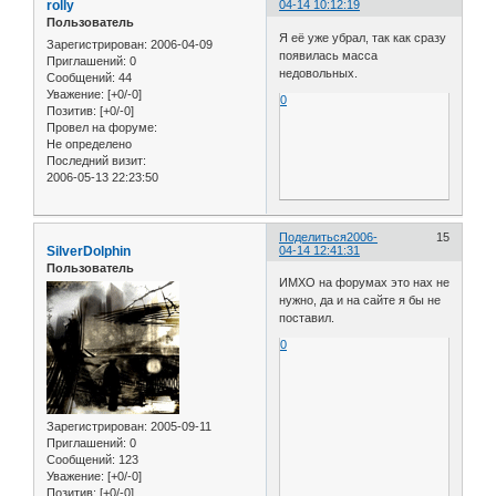
rolly
04-14 10:12:19
Пользователь
Я её уже убрал, так как сразу
Зарегистрирован
: 2006-04-09
появилась масса
Приглашений:
0
недовольных.
Сообщений:
44
Уважение:
[+0/-0]
0
Позитив:
[+0/-0]
Провел на форуме:
Не определено
Последний визит:
2006-05-13 22:23:50
Поделиться
2006-
15
SilverDolphin
04-14 12:41:31
Пользователь
ИМХО на форумах это нах не
нужно, да и на сайте я бы не
поставил.
0
Зарегистрирован
: 2005-09-11
Приглашений:
0
Сообщений:
123
Уважение:
[+0/-0]
Позитив:
[+0/-0]