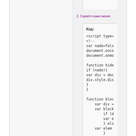
2. Скрипт+само меню
Код:
<script type='text/javas
<!--

var nado=false;

document.oncontextmenu =
document.onmouseup = hid
function hidemenu(){ //С
if (nado){

var div = document.getEl
div.style.display="none"
}

}

function blockEvents(evt
    var div = document.
    var blockit = false;
	if (document.all) { //IE :)

	var elem = event.srcElement;

	} else { //mozilla :)

    var elem = (evt.targ
	}
