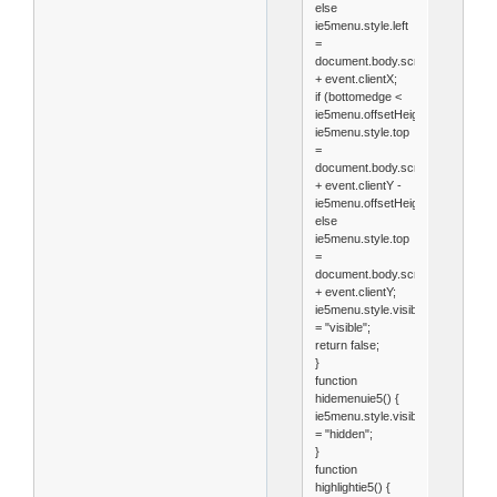
else
ie5menu.style.left
=
document.body.scrollLeft
+ event.clientX;
if (bottomedge <
ie5menu.offsetHeight)
ie5menu.style.top
=
document.body.scrollTop
+ event.clientY -
ie5menu.offsetHeight;
else
ie5menu.style.top
=
document.body.scrollTop
+ event.clientY;
ie5menu.style.visibility
= "visible";
return false;
}
function
hidemenuie5() {
ie5menu.style.visibility
= "hidden";
}
function
highlightie5() {