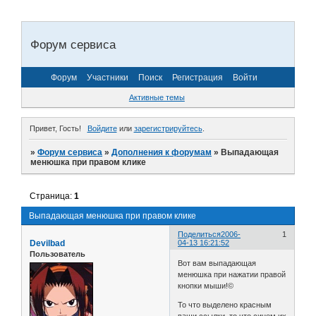
Форум сервиса
Форум
Участники
Поиск
Регистрация
Войти
Активные темы
Привет, Гость!
Войдите
или
зарегистрируйтесь
.
»
Форум сервиса
»
Дополнения к форумам
»
Выпадающая
менюшка при правом клике
Страница:
1
Выпадающая менюшка при правом клике
Поделиться
2006-
1
Devilbad
04-13 16:21:52
Пользователь
Вот вам выпадающая
менюшка при нажатии правой
кнопки мыши!©
То что выделено красным