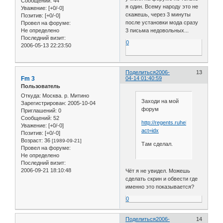
Сообщений:
44
я один. Всему народу это не
Уважение:
[+0/-0]
скажешь, через 3 минуты
Позитив:
[+0/-0]
после установки мода сразу
Провел на форуме:
Не определено
3 письма недовольных...
Последний визит:
0
2006-05-13 22:23:50
Поделиться
2006-
13
Fm 3
04-14 01:40:59
Пользователь
Откуда:
Москва. р. Митино
Заходи на мой
Зарегистрирован
: 2005-10-04
форум
Приглашений:
0
Сообщений:
52
http://regents.ruhelp.com/index.p
Уважение:
[+0/-0]
act=idx
Позитив:
[+0/-0]
Возраст:
36
[1989-09-21]
Там сделал.
Провел на форуме:
Не определено
Последний визит:
2006-09-21 18:10:48
Чёт я не увидел. Можешь
сделать скрин и обвести где
именно это показывается?
0
Поделиться
2006-
14