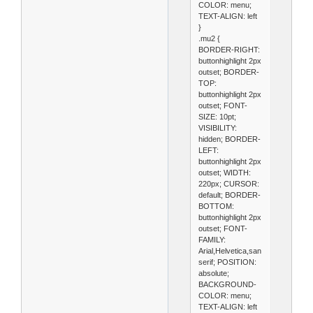
COLOR: menu;
TEXT-ALIGN: left
}
.mu2 {
BORDER-RIGHT:
buttonhighlight 2px
outset; BORDER-
TOP:
buttonhighlight 2px
outset; FONT-
SIZE: 10pt;
VISIBILITY:
hidden; BORDER-
LEFT:
buttonhighlight 2px
outset; WIDTH:
220px; CURSOR:
default; BORDER-
BOTTOM:
buttonhighlight 2px
outset; FONT-
FAMILY:
Arial,Helvetica,sans-
serif; POSITION:
absolute;
BACKGROUND-
COLOR: menu;
TEXT-ALIGN: left