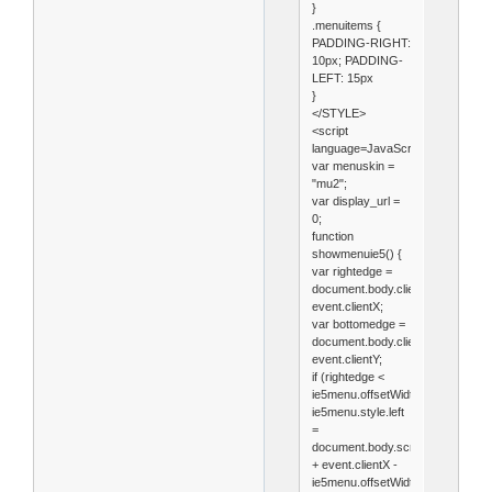
}
.menuitems {
PADDING-RIGHT:
10px; PADDING-
LEFT: 15px
}
</STYLE>
<script
language=JavaScript1.2>
var menuskin =
"mu2";
var display_url =
0;
function
showmenuie5() {
var rightedge =
document.body.clientWidth-
event.clientX;
var bottomedge =
document.body.clientHeight-
event.clientY;
if (rightedge <
ie5menu.offsetWidth)
ie5menu.style.left
=
document.body.scrollLeft
+ event.clientX -
ie5menu.offsetWidth;//fantasyflas