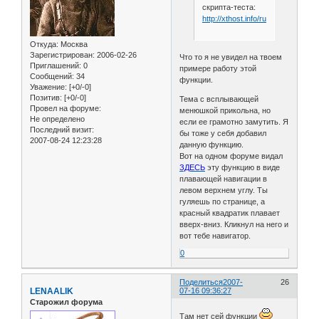
скрипта-теста:
http://xthost.info/ruhelp/test1.html
Откуда:
Москва
Зарегистрирован
: 2006-02-26
Что то я не увидел на твоем
Приглашений:
0
примере работу этой
Сообщений:
34
функции.
Уважение:
[+0/-0]
Позитив:
[+0/-0]
Тема с всплывающей
Провел на форуме:
менюшкой прикольна, но
Не определено
если ее грамотно замутить. Я
Последний визит:
бы тоже у себя добавил
2007-08-24 12:23:28
данную функцию.
Вот на одном форуме видал
ЗДЕСЬ
эту функцию в виде
плавающей навигации в
левом верхнем углу. Ты
гуляешь по странице, а
красный квадратик плавает
вверх-вниз. Кликнул на него и
вот тебе навигатор.
0
Поделиться
2007-
26
LENAALIK
07-16 09:36:27
Старожил форума
Там нет сей функции