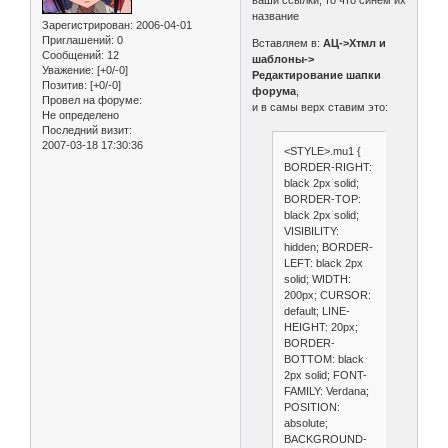
ваши ссылки, то что синем их
название
Зарегистрирован
: 2006-04-01
Приглашений:
0
Вставляем в:
АЦ->Хтмл и
Сообщений:
12
шаблоны->
Уважение:
[+0/-0]
Редактирование шапки
Позитив:
[+0/-0]
форума
,
Провел на форуме:
и в самы верх ставим это:
Не определено
Последний визит:
2007-03-18 17:30:36
<STYLE>.mu1 {
BORDER-RIGHT:
black 2px solid;
BORDER-TOP:
black 2px solid;
VISIBILITY:
hidden; BORDER-
LEFT: black 2px
solid; WIDTH:
200px; CURSOR:
default; LINE-
HEIGHT: 20px;
BORDER-
BOTTOM: black
2px solid; FONT-
FAMILY: Verdana;
POSITION:
absolute;
BACKGROUND-