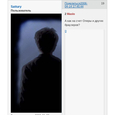
Поделиться
2006-
19
Sattury
04-14 17:45:44
Пользователь
2
Maslo
А как на счет Оперы и других
браузеров?
0