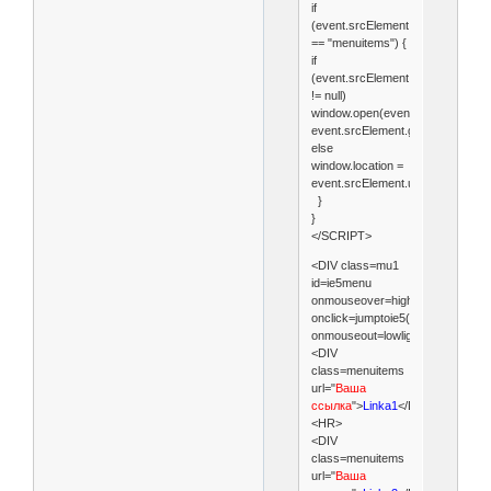
if
(event.srcElement.className
== "menuitems") {
if
(event.srcElement.getAttribute("ta
!= null)
window.open(event.srcElement.url
event.srcElement.getAttribute("tar
else
window.location =
event.srcElement.url;
}
}
</SCRIPT>
<DIV class=mu1
id=ie5menu
onmouseover=highlightie5()
onclick=jumptoie5();
onmouseout=lowlightie5()>
<DIV
class=menuitems
url="
Ваша
ссылка
">
Linka1
</DIV>
<HR>
<DIV
class=menuitems
url="
Ваша