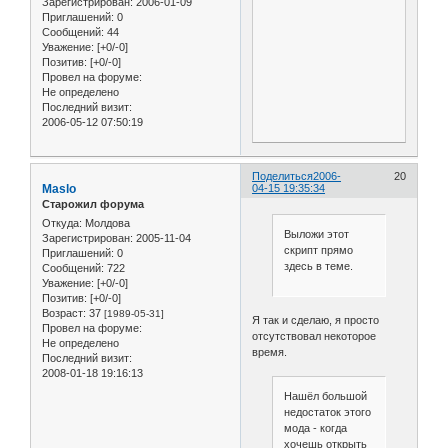
Зарегистрирован
: 2006-01-09
Приглашений:
0
Сообщений:
44
Уважение:
[+0/-0]
Позитив:
[+0/-0]
Провел на форуме:
Не определено
Последний визит:
2006-05-12 07:50:19
Поделиться
2006-
20
Maslo
04-15 19:35:34
Старожил форума
Откуда:
Молдова
Выложи этот
Зарегистрирован
: 2005-11-04
скрипт прямо
Приглашений:
0
здесь в теме.
Сообщений:
722
Уважение:
[+0/-0]
Позитив:
[+0/-0]
Возраст:
37
[1989-05-31]
Я так и сделаю, я просто
Провел на форуме:
отсутствовал некоторое
Не определено
время.
Последний визит:
2008-01-18 19:16:13
Нашёл большой
недостаток этого
мода - когда
хочешь открыть