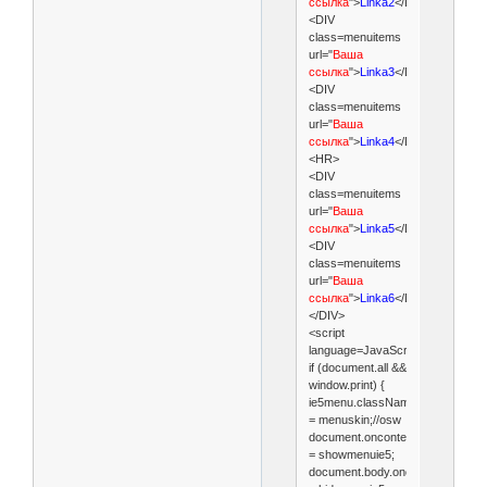
ссылка
">
Linka2
</DIV>
<DIV
class=menuitems
url="
Ваша
ссылка
">
Linka3
</DIV>
<DIV
class=menuitems
url="
Ваша
ссылка
">
Linka4
</DIV>
<HR>
<DIV
class=menuitems
url="
Ваша
ссылка
">
Linka5
</DIV>
<DIV
class=menuitems
url="
Ваша
ссылка
">
Linka6
</DIV>
</DIV>
<script
language=JavaScript1.2>
if (document.all &&
window.print) {
ie5menu.className
= menuskin;//osw
document.oncontextmenu
= showmenuie5;
document.body.onclick