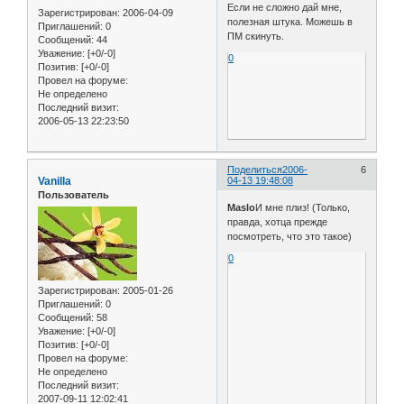
Если не сложно дай мне,
Зарегистрирован
: 2006-04-09
полезная штука. Можешь в
Приглашений:
0
ПМ скинуть.
Сообщений:
44
Уважение:
[+0/-0]
0
Позитив:
[+0/-0]
Провел на форуме:
Не определено
Последний визит:
2006-05-13 22:23:50
Поделиться
2006-
6
Vanilla
04-13 19:48:08
Пользователь
Maslo
И мне плиз! (Только,
правда, хотца прежде
посмотреть, что это такое)
0
Зарегистрирован
: 2005-01-26
Приглашений:
0
Сообщений:
58
Уважение:
[+0/-0]
Позитив:
[+0/-0]
Провел на форуме:
Не определено
Последний визит:
2007-09-11 12:02:41