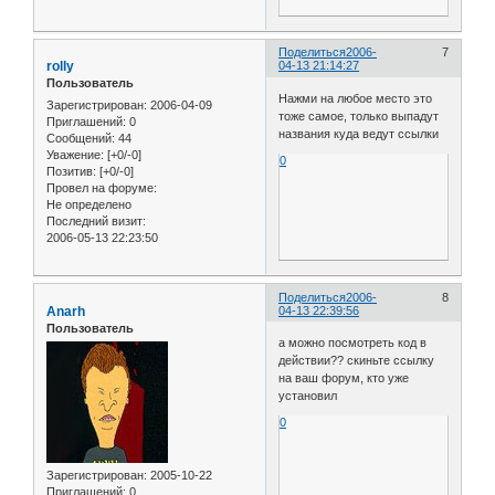
Поделиться
2006-
7
rolly
04-13 21:14:27
Пользователь
Нажми на любое место это
Зарегистрирован
: 2006-04-09
тоже самое, только выпадут
Приглашений:
0
названия куда ведут ссылки
Сообщений:
44
Уважение:
[+0/-0]
0
Позитив:
[+0/-0]
Провел на форуме:
Не определено
Последний визит:
2006-05-13 22:23:50
Поделиться
2006-
8
Anarh
04-13 22:39:56
Пользователь
а можно посмотреть код в
действии?? скиньте ссылку
на ваш форум, кто уже
установил
0
Зарегистрирован
: 2005-10-22
Приглашений:
0