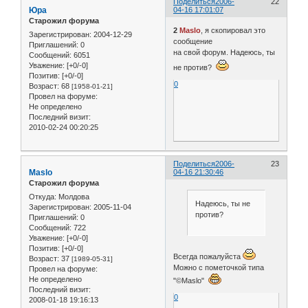
Поделиться
2006-
22
Юра
04-16 17:01:07
Старожил форума
2
Maslo
, я скопировал это
Зарегистрирован
: 2004-12-29
сообщение
Приглашений:
0
на свой форум. Надеюсь, ты
Сообщений:
6051
Уважение:
[+0/-0]
не против?
Позитив:
[+0/-0]
0
Возраст:
68
[1958-01-21]
Провел на форуме:
Не определено
Последний визит:
2010-02-24 00:20:25
Поделиться
2006-
23
Maslo
04-16 21:30:46
Старожил форума
Откуда:
Молдова
Надеюсь, ты не
Зарегистрирован
: 2005-11-04
против?
Приглашений:
0
Сообщений:
722
Уважение:
[+0/-0]
Позитив:
[+0/-0]
Всегда пожалуйста
Возраст:
37
[1989-05-31]
Можно с пометочкой типа
Провел на форуме:
Не определено
"©Maslo"
Последний визит:
0
2008-01-18 19:16:13