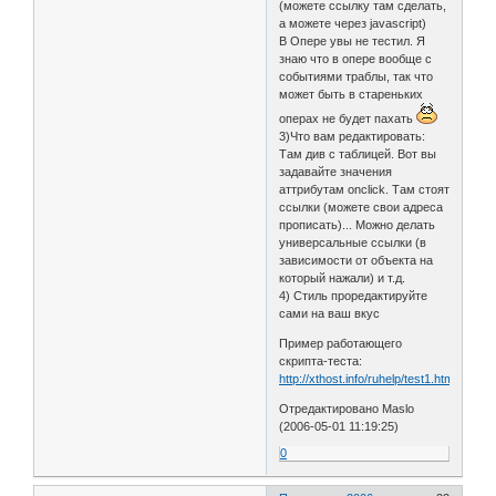
(можете ссылку там сделать,
<TR><td onclick='docume
а можете через javascript)
</td></tr>

В Опере увы не тестил. Я
<TR><td style="border-t
знаю что в опере вообще с
</td></tr>

событиями траблы, так что
</table>

может быть в стареньких
операх не будет пахать
3)Что вам редактировать:
Там див с таблицей. Вот вы
задавайте значения
аттрибутам onclick. Там стоят
ссылки (можете свои адреса
прописать)... Можно делать
универсальные ссылки (в
зависимости от объекта на
который нажали) и т.д.
4) Стиль проредактируйте
сами на ваш вкус
Пример работающего
скрипта-теста:
http://xthost.info/ruhelp/test1.html
Отредактировано Maslo
(2006-05-01 11:19:25)
0