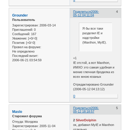
Поделиться
2006-
4
Grounder
05-12 04:11:04
Пользователь
Зарегистрирован
: 2006-03-14
Я бы все таки
Приглашений:
0
разделил IE и
Сообщений:
167
надстройки
Уважение:
[+0/-0]
(Maxthon, MyIE).
Позитив:
[+0/-0]
Провел на форуме:
Не определено
Последний визит:
+1
2006-06-21 03:54:59
IE отстой, а вот Maxthon,
ИМХО это самая удобная и
мение глючная бродилка из
всех мною юзаных
Отредактировано Grounder
(2006-05-12 04:13:12)
0
Поделиться
2006-
5
Maslo
05-12 18:18:57
Старожил форума
2
SilverDolphin
Откуда:
Молдова
ок, добавил MyIE и Maxthon
Зарегистрирован
: 2005-11-04
отдельно.