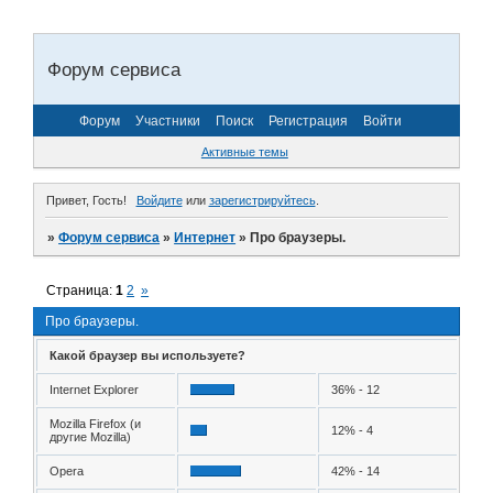
Форум сервиса
Форум
Участники
Поиск
Регистрация
Войти
Активные темы
Привет, Гость!
Войдите
или
зарегистрируйтесь
.
»
Форум сервиса
»
Интернет
»
Про браузеры.
Страница:
1
2
»
Про браузеры.
Какой браузер вы используете?
Internet Explorer
36% - 12
Mozilla Firefox (и
12% - 4
другие Mozilla)
Opera
42% - 14