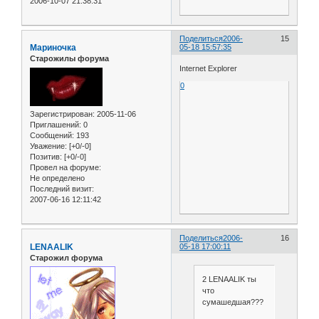
2006-10-07 21:38:31
Поделиться
2006-
15
Мариночка
05-18 15:57:35
Старожилы форума
Internet Explorer
0
Зарегистрирован
: 2005-11-06
Приглашений:
0
Сообщений:
193
Уважение:
[+0/-0]
Позитив:
[+0/-0]
Провел на форуме:
Не определено
Последний визит:
2007-06-16 12:11:42
Поделиться
2006-
16
LENAALIK
05-18 17:00:11
Старожил форума
2 LENAALIK ты
что
сумашедшая???