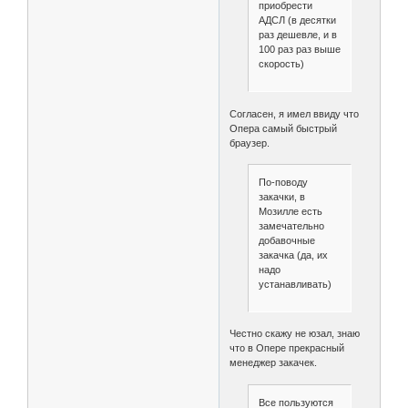
приобрести
АДСЛ (в десятки
раз дешевле, и в
100 раз раз выше
скорость)
Согласен, я имел ввиду что
Опера самый быстрый
браузер.
По-поводу
закачки, в
Мозилле есть
замечательно
добавочные
закачка (да, их
надо
устанавливать)
Честно скажу не юзал, знаю
что в Опере прекрасный
менеджер закачек.
Все пользуются