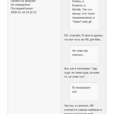
Провел на форуме:
Firefox, и
Не определено
Explorer, и
Последний визит:
Mozilla. Так что
2008-01-18 19:16:13
прошу этот пункт
переименовать в
"Safari" wink.gif .
ОК. спасибо, Я просто думал,
что вот есть же ИЕ для Мак...
Не знаю как
описать...
Ага, как в поговорке: "иду
туда, не знаю куда, возьми
то, не знаю что".
IE показывает
все
Честно, я смеялся. ИЕ
считается самым корявым в
плане стандартов веб-