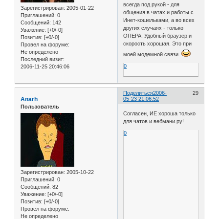
всегда под рукой - для
Зарегистрирован
: 2005-01-22
общения в чатах и работы с
Приглашений:
0
Инет-кошельками, а во всех
Сообщений:
142
других случаях - только
Уважение:
[+0/-0]
ОПЕРА. Удобный браузер и
Позитив:
[+0/-0]
скорость хорошая. Это при
Провел на форуме:
Не определено
моей модемной связи.
Последний визит:
0
2006-11-25 20:46:06
Поделиться
2006-
29
Anarh
05-23 21:06:52
Пользователь
Согласен, ИЕ хороша только
для чатов и вебмани.ру!
0
Зарегистрирован
: 2005-10-22
Приглашений:
0
Сообщений:
82
Уважение:
[+0/-0]
Позитив:
[+0/-0]
Провел на форуме:
Не определено