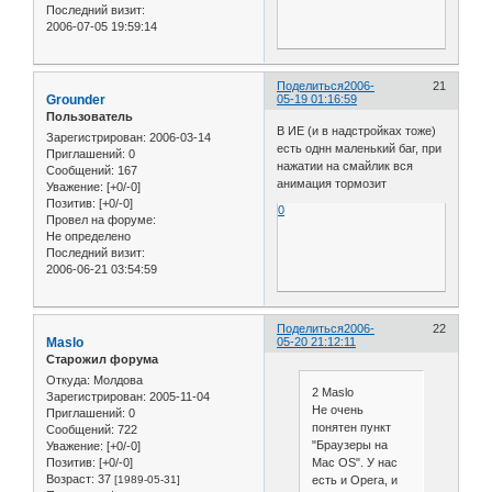
Последний визит:
2006-07-05 19:59:14
Поделиться
2006-
21
Grounder
05-19 01:16:59
Пользователь
В ИЕ (и в надстройках тоже)
Зарегистрирован
: 2006-03-14
есть однн маленький баг, при
Приглашений:
0
нажатии на смайлик вся
Сообщений:
167
анимация тормозит
Уважение:
[+0/-0]
Позитив:
[+0/-0]
0
Провел на форуме:
Не определено
Последний визит:
2006-06-21 03:54:59
Поделиться
2006-
22
Maslo
05-20 21:12:11
Старожил форума
Откуда:
Молдова
2 Maslo
Зарегистрирован
: 2005-11-04
Не очень
Приглашений:
0
понятен пункт
Сообщений:
722
"Браузеры на
Уважение:
[+0/-0]
Mac OS". У нас
Позитив:
[+0/-0]
Возраст:
37
есть и Opera, и
[1989-05-31]