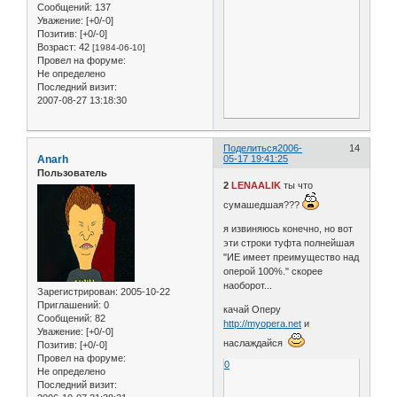
Сообщений:
137
Уважение:
[+0/-0]
Позитив:
[+0/-0]
Возраст:
42
[1984-06-10]
Провел на форуме:
Не определено
Последний визит:
2007-08-27 13:18:30
Поделиться
2006-
14
Anarh
05-17 19:41:25
Пользователь
2
LENAALIK
ты что
сумашедшая???
я извиняюсь конечно, но вот
эти строки туфта полнейшая
"ИЕ имеет преимущество над
оперой 100%." скорее
наоборот...
Зарегистрирован
: 2005-10-22
Приглашений:
0
качай Оперу
Сообщений:
82
http://myopera.net
и
Уважение:
[+0/-0]
наслаждайся
Позитив:
[+0/-0]
Провел на форуме:
0
Не определено
Последний визит: