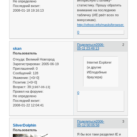
интересную статейку-
Не определено
статистику. Прошу обратить
Последний визит:
внимание на последнюю
2008-01-18 19:16:13
табличку (ИЕ рвёт всех по
минусикам).
http://xthost.info/maslo/browser.chm
0
Поделиться
2006-
2
skan
05-11 23:49:13
Пользователь
Откуда:
Великий Новгород
Internet Explorer
Зарегистрирован
: 2005-06-19
(и другие
Приглашений:
0
ИЕподобные
Сообщений:
128
браузера)
Уважение:
[+0/-0]
Позитив:
[+0/-0]
Возраст:
39
[1987-06-13]
Провел на форуме:
0
Не определено
Последний визит:
2008-01-22 12:04:41
Поделиться
2006-
3
SilverDolphin
05-12 00:05:58
Пользователь
Я бы все таки разделил IE и