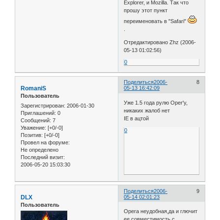
Explorer, и Mozilla. Так что
прошу этот пункт
переименовать в "Safari"
.
Отредактировано Zhz (2006-
05-13 01:02:56)
0
Поделиться
2006-
8
RomaniS
05-13 16:42:09
Пользователь
Уже 1.5 года рулю Oper'у,
Зарегистрирован
: 2006-01-30
никаких жалоб нет
Приглашений:
0
IE в ацтой
Сообщений:
7
Уважение:
[+0/-0]
0
Позитив:
[+0/-0]
Провел на форуме:
Не определено
Последний визит:
2006-05-20 15:03:30
Поделиться
2006-
9
DLX
05-14 02:01:23
Пользователь
Opera неудобная,да и глючит
ее совместимость с