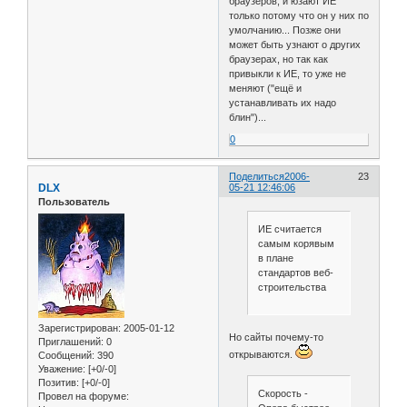
браузеров, и юзают ИЕ
только потому что он у них по
умолчанию... Позже они
может быть узнают о других
браузерах, но так как
привыкли к ИЕ, то уже не
меняют ("ещё и
устанавливать их надо
блин")...
0
Поделиться
2006-
23
DLX
05-21 12:46:06
Пользователь
ИЕ считается
самым корявым
в плане
стандартов веб-
строительства
Зарегистрирован
: 2005-01-12
Но сайты почему-то
Приглашений:
0
открываются.
Сообщений:
390
Уважение:
[+0/-0]
Позитив:
[+0/-0]
Скорость -
Провел на форуме: