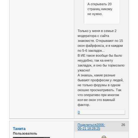
А открывать 20
страниц никому
не нужно.
Только у меня в семье 2
модератора с сайта
знакомств. Открывают по 15
окон файрфокса, и в каждом
по 5-6 закладок...
В ИЕ такое вообще бы было
неудобно, так ка кнету
закладок, и оно бы тормозило
ужасно!
А знаешь, какие разные
бывают проффесии у людей,
не только форумы в одном
окошке просматривать. Так
что оперативо при многом
кол-ве окон это важный
фактор.
0
Поделиться
2006-
26
Танита
05-21 18:28:25
Пользователь