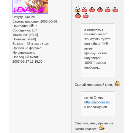
Откуда:
Минск
Зарегистрирован
: 2006-05-06
Приглашений:
0
я извиняюсь
Сообщений:
137
конечно, но вот
Уважение:
[+0/-0]
эти строки туфта
Позитив:
[+0/-0]
Возраст:
42
полнейшая "ИЕ
[1984-06-10]
Провел на форуме:
имеет
Не определено
преимущество
Последний визит:
над оперой
2007-08-27 13:18:30
100%." скорее
наоборот...
Скачай мне оперой клип.
качай Оперу
http://myopera.net
и наслаждайся
Спасибо, мне дерьма и в
жизни хватает.