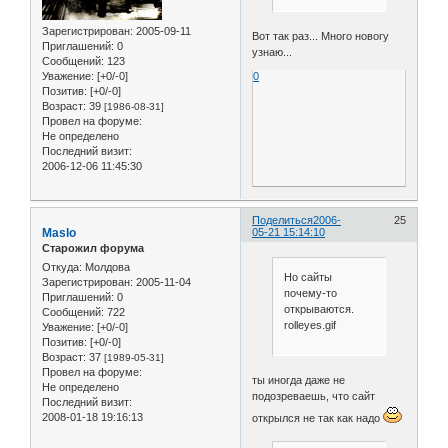
Зарегистрирован
: 2005-09-11
Вот так раз... Много новогу
Приглашений:
0
узнаю...
Сообщений:
123
0
Уважение:
[+0/-0]
Позитив:
[+0/-0]
Возраст:
39
[1986-08-31]
Провел на форуме:
Не определено
Последний визит:
2006-12-06 11:45:30
Поделиться
2006-
25
Maslo
05-21 15:14:10
Старожил форума
Откуда:
Молдова
Но сайты
Зарегистрирован
: 2005-11-04
почему-то
Приглашений:
0
открываются.
Сообщений:
722
rolleyes.gif
Уважение:
[+0/-0]
Позитив:
[+0/-0]
Возраст:
37
[1989-05-31]
Провел на форуме:
ты иногда даже не
Не определено
подозреваешь, что сайт
Последний визит:
2008-01-18 19:16:13
открылся не так как надо