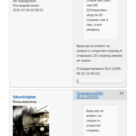
Опера быстрее,
Не определено
чем ИЕ
Последний визит:
2015-07-04 02:06:51
2)Оператива-
загрузи 20
страниц там и
там, и всё
увидешь
Браузер не влияет на
скорость открытия страниц.А
открывать 20 страниц никому
не нужно.
Отредактировано DLX (2006-
05-21 12:46:22)
0
Поделиться
2006-
24
SilverDolphin
05-21 13:04:52
Пользователь
Браузер не
влияет на
скорость
открытия
страниц.