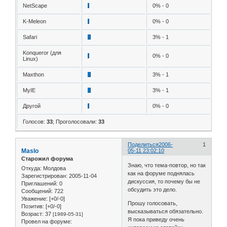
NetScape
0% - 0
K-Meleon
0% - 0
Safari
3% - 1
Konqueror (для
0% - 0
Linux)
Maxthon
3% - 1
MyIE
3% - 1
Другой
0% - 0
Голосов:
33
;
Проголосовали:
33
Поделиться
2006-
1
Maslo
05-11 23:02:10
Старожил форума
Знаю, что тема-повтор, но так
Откуда:
Молдова
как на форуме поднялась
Зарегистрирован
: 2005-11-04
дискуссия, то почему бы не
Приглашений:
0
обсудить это дело.
Сообщений:
722
Уважение:
[+0/-0]
Прошу голосовать,
Позитив:
[+0/-0]
высказываться обязательно.
Возраст:
37
[1989-05-31]
Я пока приведу очень
Провел на форуме: