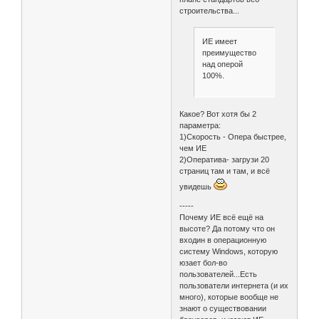
строительства...
ИЕ имеет
преимущество
над оперой
100%.
Какое? Вот хотя бы 2
параметра:
1)Скорость - Опера быстрее,
чем ИЕ
2)Оператива- загрузи 20
страниц там и там, и всё
увидешь
-----
Почему ИЕ всё ещё на
высоте? Да потому что он
входин в операционную
систему Windows, которую
юзает бол-во
пользователей...Есть
пользователи интернета (и их
много), которые вообще не
знают о существовании