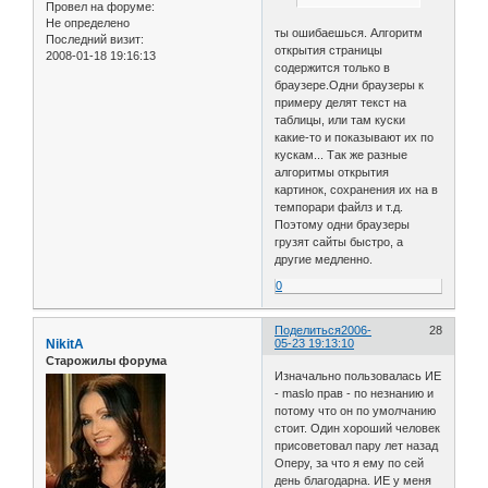
Провел на форуме:
Не определено
ты ошибаешься. Алгоритм
Последний визит:
открытия страницы
2008-01-18 19:16:13
содержится только в
браузере.Одни браузеры к
примеру делят текст на
таблицы, или там куски
какие-то и показывают их по
кускам... Так же разные
алгоритмы открытия
картинок, сохранения их на в
темпорари файлз и т.д.
Поэтому одни браузеры
грузят сайты быстро, а
другие медленно.
0
Поделиться
2006-
28
NikitA
05-23 19:13:10
Старожилы форума
Изначально пользовалась ИЕ
- maslo прав - по незнанию и
потому что он по умолчанию
стоит. Один хороший человек
присоветовал пару лет назад
Оперу, за что я ему по сей
день благодарна. ИЕ у меня