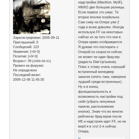
надстройки (Maxthon, MyIE).
ИМХО две большие разницы.
Если первое это ужас. То
второе вполне юзабельно.
Сам сижу на Опере уже 2
года и всем доволен. Иногда
использую FF на некоторых
сайтах из за того что они в
Зарегистрирован
: 2005-09-11
Опере криво отображаются.
Приглашений:
0
Сообщений:
123
Я думаю что поспорить с
Уважение:
[+0/-0]
Оперой по скорости сейчас
Позитив:
[+0/-0]
не может ни один браузер
Возраст:
39
[1986-08-31]
(радость Dial-Up'шиков).
Провел на форуме:
Плюс к этому очень хороший
Не определено
встроенный менеджер
Последний визит:
закачек (опять таки, наверное
2006-12-06 11:45:30
лудший среди встроенных).
Ну и в конец
функциональность и
возможность настройки под
себя (убрать ненужные
панели, расположение
кнопок). Знаю что во многих
рейтингах браузеров после
ИЕ и надстроек идет FF, но не
верб я в это! 2-я сейчас
Опера.
0