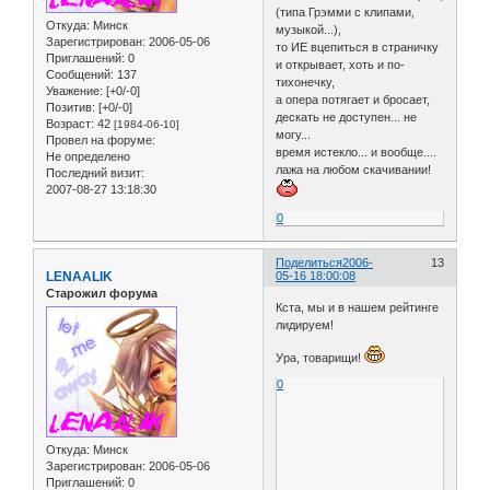
(типа Грэмми с клипами,
Откуда:
Минск
музыкой...),
Зарегистрирован
: 2006-05-06
то ИЕ вцепиться в страничку
Приглашений:
0
и открывает, хоть и по-
Сообщений:
137
тихонечку,
Уважение:
[+0/-0]
а опера потягает и бросает,
Позитив:
[+0/-0]
дескать не доступен... не
Возраст:
42
[1984-06-10]
могу...
Провел на форуме:
время истекло... и вообще....
Не определено
лажа на любом скачивании!
Последний визит:
2007-08-27 13:18:30
0
Поделиться
2006-
13
LENAALIK
05-16 18:00:08
Старожил форума
Кста, мы и в нашем рейтинге
лидируем!
Ура, товарищи!
0
Откуда:
Минск
Зарегистрирован
: 2006-05-06
Приглашений:
0