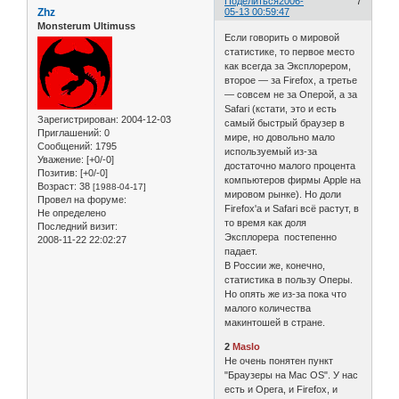
Поделиться
2006-
7
Zhz
05-13 00:59:47
Monsterum Ultimuss
Если говорить о мировой
статистике, то первое место
как всегда за Эксплорером,
второе — за Firefox, а третье
— совсем не за Оперой, а за
Safari (кстати, это и есть
Зарегистрирован
: 2004-12-03
самый быстрый браузер в
Приглашений:
0
мире, но довольно мало
Сообщений:
1795
используемый из-за
Уважение:
[+0/-0]
достаточно малого процента
Позитив:
[+0/-0]
компьютеров фирмы Apple на
Возраст:
38
[1988-04-17]
мировом рынке). Но доли
Провел на форуме:
Firefox'а и Safari всё растут, в
Не определено
то время как доля
Последний визит:
Эксплорера постепенно
2008-11-22 22:02:27
падает.
В России же, конечно,
статистика в пользу Оперы.
Но опять же из-за пока что
малого количества
макинтошей в стране.
2
Maslo
Не очень понятен пункт
"Браузеры на Mac OS". У нас
есть и Opera, и Firefox, и