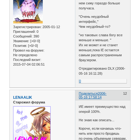
нем сижу гораздо больше
получаса.
"Очень неудобный
интерфейс,"
Чем неудобный-то?
Зарегистрирован
: 2005-01-12
Приглашений:
0
"но таковых слава богу все
Сообщений:
390
меньше и меньше. "
Уважение:
[+0/-0]
Их не может и не станет
Позитив:
[+0/-0]
меньше,пока IE остается
Провел на форуме:
самым распространенным
Не определено
Последний визит:
браузером.
2015-07-04 02:06:51
Отредактировано DLX (2006-
05-16 16:11:28)
0
Поделиться
2006-
12
LENAALIK
05-16 17:58:14
Старожил форума
ИЕ имеет преимущество над
оперой 100%.
Не знаю как описать...
Короче, если качаешь что-
нить или просто бродишь
по очень объемным северам,