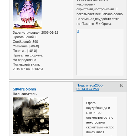
некоторыми
скриптами,настройками.IE
показывает все.Глюков особо
не замечал,неудобств тоже
нет.Так что IE > Opera.
0
Зарегистрирован
: 2005-01-12
Приглашений:
0
Сообщений:
390
Уважение:
[+0/-0]
Позитив:
[+0/-0]
Провел на форуме:
Не определено
Последний визит:
2015-07-04 02:06:51
Поделиться
2006-
10
SilverDolphin
05-14 03:41:58
Пользователь
Opera
неудобная,да и
глючит ее
совместимость с
некоторыми
скриптами,настройками.IE
показывает