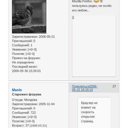
Mozilla Firefox.
IE
пользуюсь редко, не особо
его люблю...
0
Зарегистрирован
: 2006-05-21
Приглашений:
0
Сообщений:
1
Уважение:
[+0/-0]
Позитив:
[+0/-0]
Провел на форуме:
Не определено
Последний визит:
2006-05-30 15:26:01
Поделиться
2006-
27
Maslo
05-22 18:18:10
Старожил форума
Откуда:
Молдова
Браузер не
Зарегистрирован
: 2005-11-04
влияет на
Приглашений:
0
скорость
Сообщений:
722
открытия
Уважение:
[+0/-0]
страниц.
Позитив:
[+0/-0]
Возраст:
37
[1989-05-31]