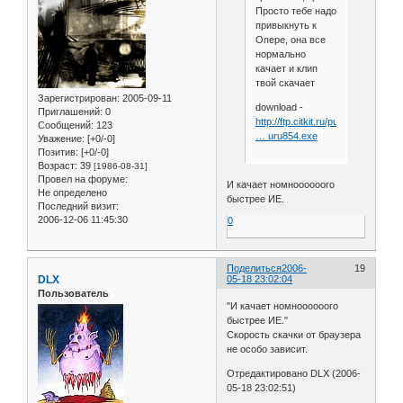
Просто тебе надо
привыкнуть к
Опере, она все
нормально
качает и клип
твой скачает
Зарегистрирован
: 2005-09-11
download -
Приглашений:
0
http://ftp.citkit.ru/pub/opera/win/85
Сообщений:
123
… uru854.exe
Уважение:
[+0/-0]
Позитив:
[+0/-0]
Возраст:
39
[1986-08-31]
Провел на форуме:
И качает номноооооого
Не определено
быстрее ИЕ.
Последний визит:
2006-12-06 11:45:30
0
Поделиться
2006-
19
DLX
05-18 23:02:04
Пользователь
"И качает номноооооого
быстрее ИЕ."
Скорость скачки от браузера
не особо зависит.
Отредактировано DLX (2006-
05-18 23:02:51)