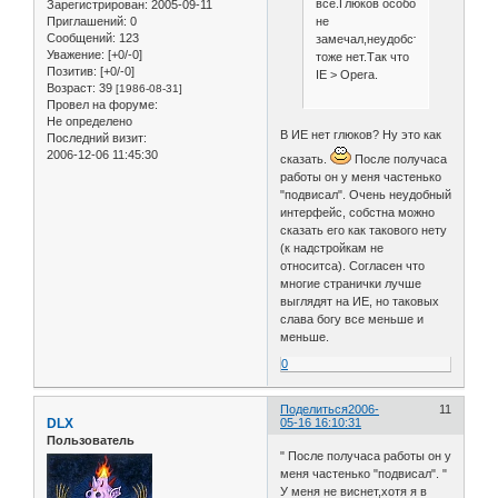
все.Глюков особо
Зарегистрирован
: 2005-09-11
не
Приглашений:
0
Сообщений:
123
замечал,неудобств
Уважение:
[+0/-0]
тоже нет.Так что
Позитив:
[+0/-0]
IE > Opera.
Возраст:
39
[1986-08-31]
Провел на форуме:
Не определено
В ИЕ нет глюков? Ну это как
Последний визит:
2006-12-06 11:45:30
сказать.
После получаса
работы он у меня частенько
"подвисал". Очень неудобный
интерфейс, собстна можно
сказать его как такового нету
(к надстройкам не
относитса). Согласен что
многие странички лучше
выглядят на ИЕ, но таковых
слава богу все меньше и
меньше.
0
Поделиться
2006-
11
DLX
05-16 16:10:31
Пользователь
" После получаса работы он у
меня частенько "подвисал". "
У меня не виснет,хотя я в