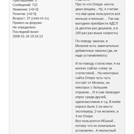
Приглашений:
0
Про то что Опера- мечта
Сообщений:
722
диал-апщика... Ну, я считаю
Уважение:
[+0/-0]
что dial-upом пользуются всё
Позитив:
[+0/-0]
Возраст:
37
меньше и меньше.... Так как
[1989-05-31]
Провел на форуме:
выгоднее приобрести АДСЛ
Не определено
(в десятки раз дешевле, и в
Последний визит:
100 раз раз выше скорость)
2008-01-18 19:16:13
По-поводу закачки, в
Мозилле есть замечательно
добавочные закачка (да, их
надо устанавливать)
И по-поводу статистики: я на
многих сайтах слежу за
статистикой... На некоторых
сайта Опера чуть-чуть
отстаёт от Мозилы, на
некотрых с большим
отрывом... И я сам проводил
опрос среди друзей,
одноклассников и т.д. В моём
опросе было 1-ое место
эксплореру, 2-ое мозилее, и
3-ее Опере.
Все пользуются ИЕшкой ,
потому что он изначально
установлен.. А неопытный