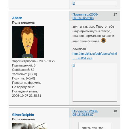
0
Поделиться
2006-
17
Anarh
05-18 20:25:03
Пользователь
зря ты так, зря. Просто тебе
надо привыкнуть к Опере,
она все нормально качает и
клип твой скачает
download -
http://ftp.citkit.ru/pub/opera/win/854/
… uru854.exe
Зарегистрирован
: 2005-10-22
0
Приглашений:
0
Сообщений:
82
Уважение:
[+0/-0]
Позитив:
[+0/-0]
Провел на форуме:
Не определено
Последний визит:
2006-10-07 21:38:31
Поделиться
2006-
18
SilverDolphin
05-18 20:58:07
Пользователь
зря ты так, зря.