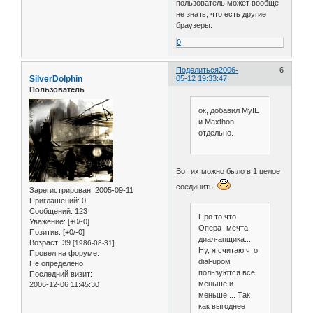
пользователь может вообще
не знать, что есть другие
браузеры.
0
Поделиться
2006-
6
SilverDolphin
05-12 19:33:47
Пользователь
ок, добавил MyIE
и Maxthon
отдельно.
Вот их можно было в 1 целое
соединить.
Зарегистрирован
: 2005-09-11
Приглашений:
0
Сообщений:
123
Про то что
Уважение:
[+0/-0]
Опера- мечта
Позитив:
[+0/-0]
диал-апщика...
Возраст:
39
[1986-08-31]
Ну, я считаю что
Провел на форуме:
dial-upом
Не определено
пользуются всё
Последний визит:
меньше и
2006-12-06 11:45:30
меньше.... Так
как выгоднее