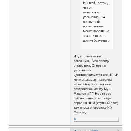
ИЕшкой , потому
что он
изначально
установлен.. А
неопытный
пользователь
может вообще не
знать, что есть
другие браузеры.
И здесь полностью
соглашусь. А по поводу
статистики, Опере по
умолчанию
идентифицируется как ИЕ. Из
моих знакомых половина
юзает Оперу, остальные
разделились между MyIE,
Maxthon и FF. Но это все
субъективно. Я вот видел
опрос на ННМ (крупный блог)
там опера опередила ФФ/
Мозиллу.
0