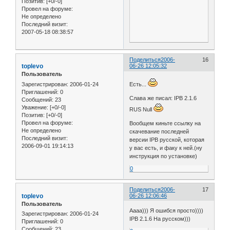
Позитив:
[+0/-0]
Провел на форуме:
Не определено
Последний визит:
2007-05-18 08:38:57
Поделиться
2006-
16
toplevo
06-26 12:05:32
Пользователь
Зарегистрирован
: 2006-01-24
Есть...
Приглашений:
0
Слава же писал: IPB 2.1.6
Сообщений:
23
Уважение:
[+0/-0]
RUS Null
Позитив:
[+0/-0]
Провел на форуме:
Вообщем киньте ссылку на
Не определено
скачевание последней
Последний визит:
версии IPB русской, которая
2006-09-01 19:14:13
у вас есть, и факу к ней.(ну
инструкция по установке)
0
Поделиться
2006-
17
toplevo
06-26 12:06:46
Пользователь
Аааа))) Я ошибся просто))))
Зарегистрирован
: 2006-01-24
IPB 2.1.6 На русском)))
Приглашений:
0
Сообщений:
23