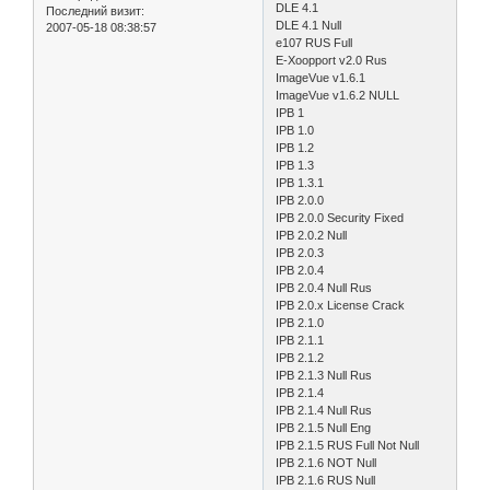
DLE 4.1
Последний визит:
DLE 4.1 Null
2007-05-18 08:38:57
e107 RUS Full
E-Xoopport v2.0 Rus
ImageVue v1.6.1
ImageVue v1.6.2 NULL
IPB 1
IPB 1.0
IPB 1.2
IPB 1.3
IPB 1.3.1
IPB 2.0.0
IPB 2.0.0 Security Fixed
IPB 2.0.2 Null
IPB 2.0.3
IPB 2.0.4
IPB 2.0.4 Null Rus
IPB 2.0.x License Crack
IPB 2.1.0
IPB 2.1.1
IPB 2.1.2
IPB 2.1.3 Null Rus
IPB 2.1.4
IPB 2.1.4 Null Rus
IPB 2.1.5 Null Eng
IPB 2.1.5 RUS Full Not Null
IPB 2.1.6 NOT Null
IPB 2.1.6 RUS Null