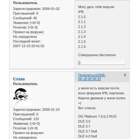
Пользователь
Могу дать тебе версии
Зарегистрирован
: 2006-01-02
IPB
Приглашений:
0
2.1.0
Сообщений:
46
2.1.1
Уважение:
[+0/-0]
2.1.2
Позитив:
[+0/-0]
2.1.3
Провел на форуме:
Не определено
2.1.4
Последний визит:
2.1.5
2007-12-23 20:41:02
2.1.6
Совершенно бесплатно
0
Поделиться
2006-
8
Слава
06-18 00:39:33
Пользователь
у меня есть версии почти
всех форумов IPB, порталов.
Короче движков у меня полно
=)
Вот список
Зарегистрирован
: 2006-01-24
Приглашений:
0
DG Platinum 7.6.b.2 RUS
Сообщений:
133
DLE 3.5
Уважение:
[+0/-0]
DLE 3.7
Позитив:
[+0/-0]
DLE 3.7 Null
Провел на форуме:
DLE 4.0 Null
Не определено