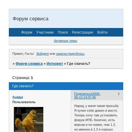
Форум сервиса
Форум
Участники
Поиск
Регистрация
Войти
Активные темы
Привет, Гость!
Войдите
или
зарегистрируйтесь
.
»
Форум сервиса
»
Интернет
»
Где скачать?
Страница:
1
Где скачать?
Поделиться
2006-
1
Soldat
06-13 14:07:46
Пользователь
Народ, у меня такая просьба:
Я купил себе домен и место.
Теперь хочу там устоновить
форум ИПБ. Конечно, есть
версии и по-новее, чем 1.3,
но именно в 1.3 я хорошо