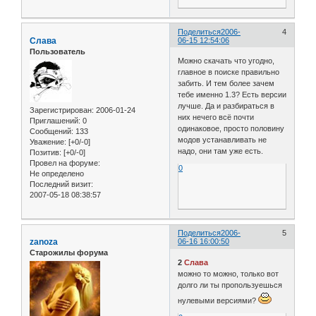
Поделиться
2006-
4
Слава
06-15 12:54:06
Пользователь
Можно скачать что угодно,
главное в поиске правильно
забить. И тем более зачем
тебе именно 1.3? Есть версии
лучше. Да и разбираться в
Зарегистрирован
: 2006-01-24
них нечего всё почти
Приглашений:
0
одинаковое, просто половину
Сообщений:
133
модов устанавливать не
Уважение:
[+0/-0]
надо, они там уже есть.
Позитив:
[+0/-0]
Провел на форуме:
0
Не определено
Последний визит:
2007-05-18 08:38:57
Поделиться
2006-
5
zanoza
06-16 16:00:50
Старожилы форума
2
Слава
можно то можно, только вот
долго ли ты пропользуешься
нулевыми версиями?