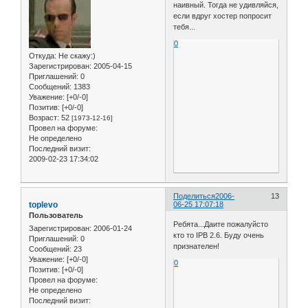
наивный. Тогда не удивляйся,
если вдруг хостер попросит
тебя...
0
Откуда:
Не скажу:)
Зарегистрирован
: 2005-04-15
Приглашений:
0
Сообщений:
1383
Уважение:
[+0/-0]
Позитив:
[+0/-0]
Возраст:
52
[1973-12-16]
Провел на форуме:
Не определено
Последний визит:
2009-02-23 17:34:02
Поделиться
2006-
13
toplevo
06-25 17:07:18
Пользователь
Ребята...Даите пожалуйсто
Зарегистрирован
: 2006-01-24
кто то IPB 2.6. Буду очень
Приглашений:
0
признателен!
Сообщений:
23
Уважение:
[+0/-0]
0
Позитив:
[+0/-0]
Провел на форуме:
Не определено
Последний визит: