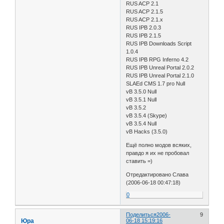
RUS ACP 2.1
RUS ACP 2.1.5
RUS ACP 2.1.x
RUS IPB 2.0.3
RUS IPB 2.1.5
RUS IPB Downloads Script
1.0.4
RUS IPB RPG Inferno 4.2
RUS IPB Unreal Portal 2.0.2
RUS IPB Unreal Portal 2.1.0
SLAEd CMS 1.7 pro Null
vB 3.5.0 Null
vB 3.5.1 Null
vB 3.5.2
vB 3.5.4 (Skype)
vB 3.5.4 Null
vB Hacks (3.5.0)
Ещё полно модов всяких,
правдо я их не пробовал
ставить =)
Отредактировано Слава
(2006-06-18 00:47:18)
0
Поделиться
2006-
9
Юра
06-18 15:19:16