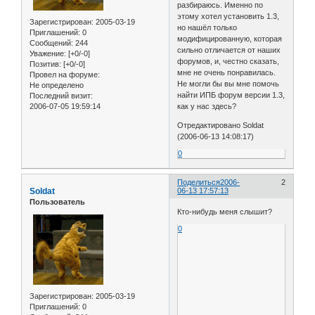
разбираюсь. Именно по
этому хотел установить 1.3,
Зарегистрирован
: 2005-03-19
но нашёл только
Приглашений:
0
модифицированную, которая
Сообщений:
244
сильно отличается от наших
Уважение:
[+0/-0]
форумов, и, честно сказать,
Позитив:
[+0/-0]
мне не очень понравилась.
Провел на форуме:
Не могли бы вы мне помочь
Не определено
найти ИПБ форум версии 1.3,
Последний визит:
2006-07-05 19:59:14
как у нас здесь?
Отредактировано Soldat
(2006-06-13 14:08:17)
0
Поделиться
2006-
2
Soldat
06-13 17:57:13
Пользователь
Кто-нибудь меня слышит?
0
Зарегистрирован
: 2005-03-19
Приглашений:
0