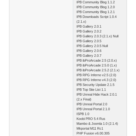
IPB Community Blog 1.1.2
IPB Community Blog 1.2.0
IPB Community Blog 1.2.1
IPB Downloads Script 1.0.4
(2.1.x)
IPB Gallery 2.0.1
IPB Gallery 2.0.2
IPB Gallery 2.0.3 (2.1.x) Null
IPB Gallery 2.0.5
IPB Gallery 2.0.5 Null
IPB Gallery 2.0.6
IPB Gallery 2.0.7
IPB ibProArcade 2.5 (2.0.x)
IPB ibProArcade 2.5.0 (1.x)
IPB ibProArcade 2.5.2 (2.1.x)
IPB RPG Inferno v2.5 (2.0)
IPB RPG Inferno v4.3 (2.0)
IPB Security Update 2.1.5
IPB Top Site List 1.1
IPB Unreal Hide Hack 2.0.1
(2.x Final)
IPB Unreal Portal 2.0
IPB Unreal Portal 2.1.0
ISPB 1.0
Koobi PRO 5.4 Rus
Mambo & Joomla 1.0 (2.1.4)
Mkportal M11 Rc1
PHP Fusion v6.00.305