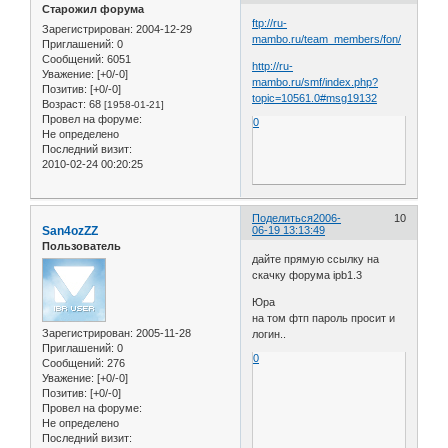
Старожил форума
ftp://ru-
Зарегистрирован
: 2004-12-29
mambo.ru/team_members/fon/
Приглашений:
0
Сообщений:
6051
http://ru-
Уважение:
[+0/-0]
mambo.ru/smf/index.php?
Позитив:
[+0/-0]
topic=10561.0#msg19132
Возраст:
68
[1958-01-21]
Провел на форуме:
0
Не определено
Последний визит:
2010-02-24 00:20:25
Поделиться
2006-
10
San4ozZZ
06-19 13:13:49
Пользователь
дайте прямую ссылку на
скачку форума ipb1.3
Юра
на том фтп пароль просит и
Зарегистрирован
: 2005-11-28
логин..
Приглашений:
0
0
Сообщений:
276
Уважение:
[+0/-0]
Позитив:
[+0/-0]
Провел на форуме:
Не определено
Последний визит: