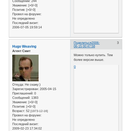
Сообщений:
244
Уважение:
[+0/-0]
Позитив:
[+0/-0]
Провел на форуме:
Не определено
Последний визит:
2006-07-05 19:59:14
Поделиться
2006-
3
Hugo Weaving
06-15 00:47:58
Агент Смит
Можно только купить. Тем
более версии выше.
0
Откуда:
Не скажу:)
Зарегистрирован
: 2005-04-15
Приглашений:
0
Сообщений:
1383
Уважение:
[+0/-0]
Позитив:
[+0/-0]
Возраст:
52
[1973-12-16]
Провел на форуме:
Не определено
Последний визит:
2009-02-23 17:34:02