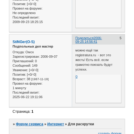
Позитив:
[+0/-0]
Провел на форуме:
Не определено
Последний визит:
2009-09-23 18:25:15
Поделиться
2006-
5
StiNGer(O-S)
09-25 14:56:41
Подпольных дел мастер
можно ещё так
Откуда:
Омск
registratura.ru - вот это
Зарегистрирован
: 2006-09-07
жесть! Есть всё. если
Приглашений:
0
грамотно поюзать будут
Сообщений:
149
успехи.
Уважение:
[+0/-0]
Позитив:
[+0/-0]
0
Возраст:
38
[1987-11-19]
Провел на форуме:
1 минуту
Последний визит:
2025-06-22 19:11:06
Страница:
1
»
Форум сервиса
»
Интернет
»
Для раскрутки
создать форум