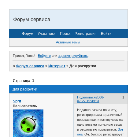
Форум сервиса
Форум
Участники
Поиск
Регистрация
Войти
Активные темы
Привет, Гость!
Войдите
или
зарегистрируйтесь
.
»
Форум сервиса
»
Интернет
»
Для раскрутки
Страница:
1
Для раскрутки
Поделиться
2006-
1
Sprit
07-27 19:49:31
Пользователь
Недавно лазила по инету,
регистрировала в различный
поискавиках и наткнулась на
одну весьма полезную вещь
и решила ею поделиться.
Вот
она!
Оч. быстро регистрирует