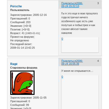
Поделиться
2006-
3
Porsche
09-24 15:22:13
Пользователь
Гы я это еще в мае прошлого
Зарегистрирован
: 2005-12-16
года встречал ничего
Приглашений:
0
особенного щас есть уже
Сообщений:
203
полутше и побыстрее и как
Уважение:
[+0/-0]
сказал alexsei таиких
Позитив:
[+0/-0]
навалом
Возраст:
41
[1985-01-01]
Провел на форуме:
0
Не определено
Последний визит:
2008-01-14 13:42:25
Поделиться
2006-
4
Rage
09-24 16:05:39
Старожилы форума
У меня не открывается....
0
Зарегистрирован
: 2005-11-05
Приглашений:
0
Сообщений:
99
Уважение:
[+0/-0]