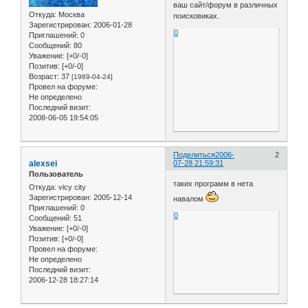
ваш сайт/форум в различных
Откуда:
Москва
поисковиках.
Зарегистрирован
: 2006-01-28
0
Приглашений:
0
Сообщений:
80
Уважение:
[+0/-0]
Позитив:
[+0/-0]
Возраст:
37
[1989-04-24]
Провел на форуме:
Не определено
Последний визит:
2008-06-05 19:54:05
Поделиться
2006-
2
alexsei
07-28 21:59:31
Пользователь
таких программ в нета
Откуда:
vicy city
Зарегистрирован
: 2005-12-14
навалом
Приглашений:
0
0
Сообщений:
51
Уважение:
[+0/-0]
Позитив:
[+0/-0]
Провел на форуме:
Не определено
Последний визит:
2006-12-28 18:27:14