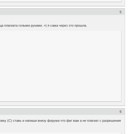
5
ца плагиата голыми руками. =) я сама через это прошла.
6
ковку (С) ставь и напиши внизу форума что фиг вам а не плагиат с разрешения