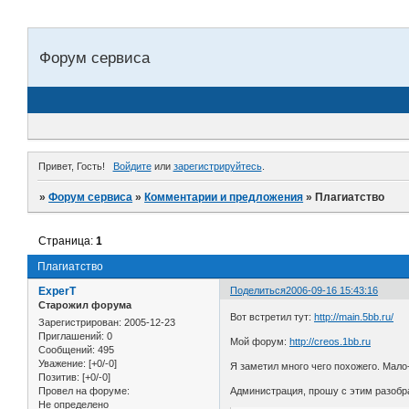
Форум сервиса
Привет, Гость!
Войдите
или
зарегистрируйтесь
.
»
Форум сервиса
»
Комментарии и предложения
»
Плагиатство
Страница:
1
Плагиатство
ExperT
Поделиться
2006-09-16 15:43:16
Старожил форума
Вот встретил тут:
http://main.5bb.ru/
Зарегистрирован
: 2005-12-23
Приглашений:
0
Мой форум:
http://creos.1bb.ru
Сообщений:
495
Уважение:
[+0/-0]
Я заметил много чего похожего. Мало
Позитив:
[+0/-0]
Провел на форуме:
Администрация, прошу с этим разобрат
Не определено