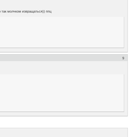
но так молчком извращаться)) ппц
9