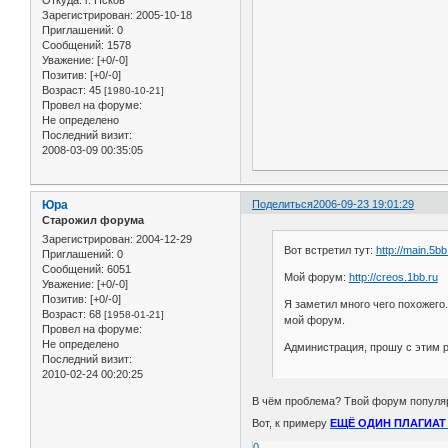
Зарегистрирован
: 2005-10-18
Приглашений:
0
Сообщений:
1578
Уважение:
[+0/-0]
Позитив:
[+0/-0]
Возраст:
45
[1980-10-21]
Провел на форуме:
Не определено
Последний визит:
2008-03-09 00:35:05
Юра
Поделиться
2006-09-23 19:01:29
Старожил форума
Зарегистрирован
: 2004-12-29
Вот встретил тут:
http://main.5bb
Приглашений:
0
Сообщений:
6051
Мой форум:
http://creos.1bb.ru
Уважение:
[+0/-0]
Позитив:
[+0/-0]
Я заметил много чего похожего
Возраст:
68
[1958-01-21]
мой форум.
Провел на форуме:
Не определено
Администрация, прошу с этим ра
Последний визит:
2010-02-24 00:20:25
В чём проблема? Твой форум популярн
Вот, к примеру
ЕЩЁ ОДИН ПЛАГИАТ
0