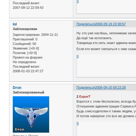
0
Последний визит:
2007-09-12 22:59:43
lol
Поделиться
2006-09-19 23:38:57
Заблокирован
Ну это уже наглёшь, непонимаю зачем
Зарегистрирован
: 2004-11-21
Да ещё так испоганить.
Приглашений:
0
Товарищи кто нить знает админа маи
Сообщений:
50
Уважение:
[+0/-0]
Если кто может связаться с ним скаж
Позитив:
[+0/-0]
0
Провел на форуме:
Не определено
Последний визит:
2008-01-03 22:47:27
Dron
Поделиться
2006-09-20 09:23:28
Заблокированный
2
ExperT
Боротся с этим бесполезно, всегда б
Отношение администрации Сервиса Ru
Будь снисходителен к таким людям, ус
И потом наверное это все же должно 
0
Откуда:
г. Псков