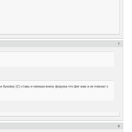
7
ми буковку (С) ставь и напиши внизу форума что фиг вам а не плагиат с
8