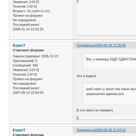
0
Уважение:
[+0/-0]
Позитив:
[+0/-0]
Возраст:
41
[1985-01-01]
Провел на форуме:
Не определено
Последний визит:
2008-01-14 13:42:25
ExperT
Поделиться
2006-09-25 17:35:59
Старожил форума
Зарегистрирован
: 2005-12-23
Вот, к примеру ЕЩЁ ОДИН ПЛ
Приглашений:
0
Сообщений:
495
Уважение:
[+0/-0]
Позитив:
[+0/-0]
Это я видел)
Провел на форуме:
Не определено
Последний визит:
мой совет у меня тож такое был
2007-09-12 22:59:43
разрешения админа все
В это никто не поверит)
0
ExperT
Поделиться
2006-09-26 21:54:13
Старожил форума