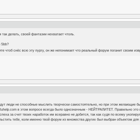
 так делать, своей фантазии нехватает чтоль.
н 5bb?
ите чтоб снёс всю эту пургу, он же непонимает что реальный форум поганит своим и
удут люди не способные мыслить творчески самостоятельно, но при этом желающие бы
help.com в этом вопросе всегда было однозначным - НЕЙТРАЛИТЕТ. Правильно это или
пеха за счет твоих наработок им всеравно не добится, так как судя по всему укопируя
льстить тебе, коли именно твой форум из множества других был выбран объектом для