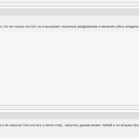
о это не только льстит, но и вызывает огромное раздражение и желание убить владель
 я не напугал того кто все у меня спер...напугать думаю может любой а ты возьми бу