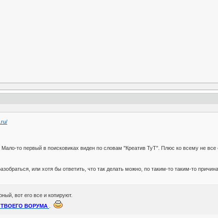
.ru/
. Мало-то первый в поисковиках виден по словам "Креатив ТуТ". Плюс ко всему не все
зобраться, или хотя бы ответить, что так делать можно, по таким-то таким-то причин
ый, вот его все и копируют.
 ТВОЕГО ВОРУМА
.