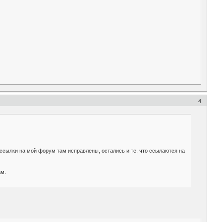
4
 ссылки на мой форум там исправлены, остались и те, что ссылаются на
ам.