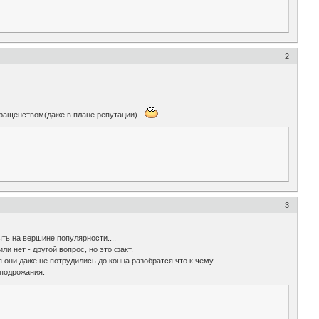
2
звращенством(даже в плане репутации).
3
ть на вершине популярности....
 нет - другой вопрос, но это факт.
 они даже не потрудились до конца разобратся что к чему.
 подрожания.