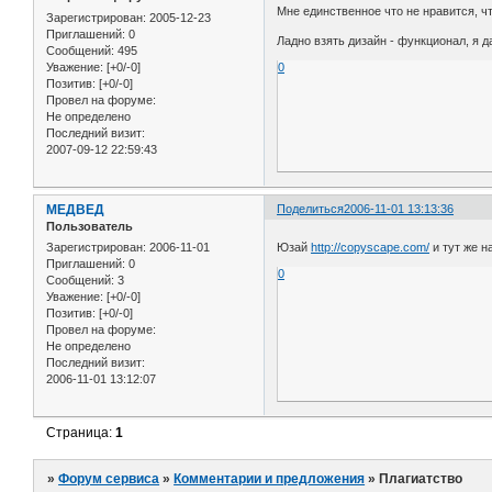
Мне единственное что не нравится, ч
Зарегистрирован
: 2005-12-23
Приглашений:
0
Ладно взять дизайн - функционал, я д
Сообщений:
495
Уважение:
[+0/-0]
0
Позитив:
[+0/-0]
Провел на форуме:
Не определено
Последний визит:
2007-09-12 22:59:43
МЕДВЕД
Поделиться
2006-11-01 13:13:36
Пользователь
Зарегистрирован
: 2006-11-01
Юзай
http://copyscape.com/
и тут же 
Приглашений:
0
0
Сообщений:
3
Уважение:
[+0/-0]
Позитив:
[+0/-0]
Провел на форуме:
Не определено
Последний визит:
2006-11-01 13:12:07
Страница:
1
»
Форум сервиса
»
Комментарии и предложения
»
Плагиатство