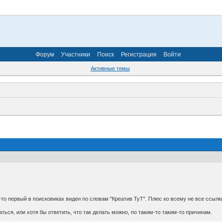
Форум
Участники
Поиск
Регистрация
Войти
Активные темы
-то первый в поисковиках виден по словам "Креатив ТуТ". Плюс ко всему не все ссыл
ься, или хотя бы ответить, что так делать можно, по таким-то таким-то причинам.