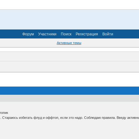
Форум
Участники
Поиск
Регистрация
Войти
Активные темы
топик
 Стараюсь избегать флуд и оффтоп, если это надо. Соблюдаю правила. Введу активный