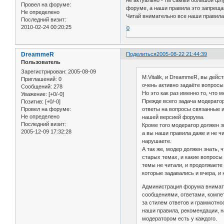
не актуально - ты самый большой фл
Провел на форуме:
форуме, а наши правила это запреща
Не определено
Читай внимательно все наши правила
Последний визит:
2010-02-24 00:20:25
0
DreammeR
Поделиться
2005-08-22 21:44:39
Пользователь
Зарегистрирован
: 2005-08-09
M.Vitalik, и DreammeR, вы дей
Приглашений:
0
очень активно задаёте вопросы,
Сообщений:
278
Но это как раз именно то, что
Уважение:
[+0/-0]
Прежде всего задача модерато
Позитив:
[+0/-0]
ответы на вопросы связанные 
Провел на форуме:
Не определено
нашей версией форума.
Последний визит:
Кроме того модератор должен з
2005-12-09 17:32:28
а вы наши правила даже и не ч
нарушаете.
А так же, модер должен знать, 
старых темах, и какие вопросы
темы не читали, и продолжаете 
которые задавались и вчера, и 
Администрация форума внимате
сообщениями, ответами, компет
за стилем ответов и граммотно
наши правила, рекомендации, н
модератором есть у каждого.