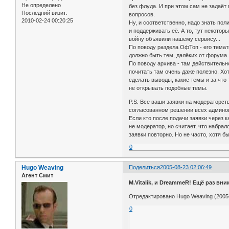
Не определено
без флуда. И при этом сам не задаёт
Последний визит:
вопросов.
2010-02-24 00:20:25
Ну, и соответственно, надо знать по
и поддерживать её. А то, тут некото
войну объявили нашему сервису...
По поводу раздела ОфТоп - его темат
должно быть тем, далёких от форума.
По поводу архива - там действительн
почитать там очень даже полезно. Хот
сделать выводы, какие темы и за что 
не открывать подобные темы.
P.S. Все ваши заявки на модераторст
согласованном решении всех админо
Если кто после подачи заявки через 
не модератор, но считает, что набра
заявки повторно. Но не часто, хотя б
0
Hugo Weaving
Поделиться
2005-08-23 02:06:49
Агент Смит
M.Vitalik, и DreammeR! Ещё раз в
Отредактировано Hugo Weaving (2005-
0