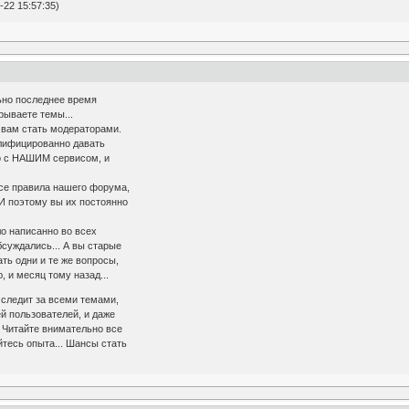
22 15:57:35)
льно последнее время
рываете темы...
т вам стать модераторами.
лифицированно давать
о с НАШИМ сервисом, и
все правила нашего форума,
 И поэтому вы их постоянно
ло написанно во всех
бсуждались... А вы старые
ть одни и те же вопросы,
, и месяц тому назад...
следит за всеми темами,
й пользователей, и даже
. Читайте внимательно все
тесь опыта... Шансы стать