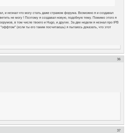
тал, и незнал что могу стать даже стражом форума. Возможно я и создавал
тветить не могу ! Поэтому я создавал новую, подобную тему. Помимо этого я
мов, в том числе твоего и Hugo, и других. За две недели я незнал про IPB
 "оффтом" (если ты его таким посчитаешь) я пытаюсь доказать, что этот
36
37