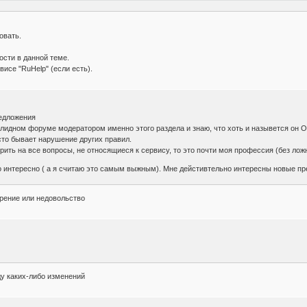
овать.
сти в данной теме.
исе "RuHelp" (если есть).
редложения
олидном форуме модератором именно этого раздела и знаю, что хоть и назывется он 
сто бывает нарушение других правил.
ить на все вопросы, не относящиеся к сервису, то это почти моя профессия (без лож
о интересно ( а я считаю это самым выжным). Мне дейстивтельно интересны новые п
орение или недовольство
ду каких-либо изменений