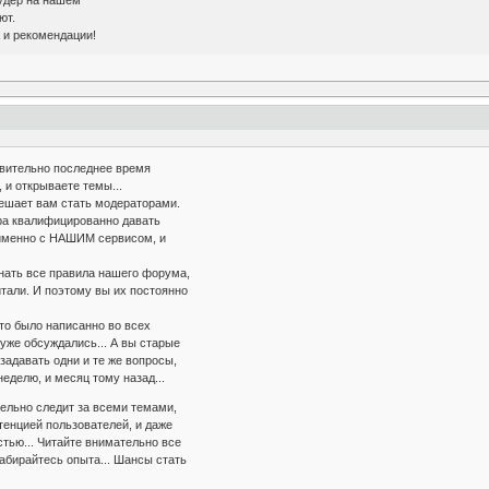
удёр на нашем
ют.
 и рекомендации!
ствительно последнее время
 и открываете темы...
 мешает вам стать модераторами.
ра квалифицированно давать
именно с НАШИМ сервисом, и
нать все правила нашего форума,
итали. И поэтому вы их постоянно
что было написанно во всех
 уже обсуждались... А вы старые
задавать одни и те же вопросы,
неделю, и месяц тому назад...
льно следит за всеми темами,
енцией пользователей, и даже
стью... Читайте внимательно все
абирайтесь опыта... Шансы стать