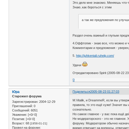
Это дело мне знакомо. Меняешь что-то
Знаю..как бороться с этим
а так же предложения по улуч
Раздел очень важный и глупым предл
4.Оффтопик - знаю все, что можно и 
Комментарии и предложения - уверен
5.
http://juhkentali.ruhelp.com/
Удачи
Отредактировано Spirit (2005-08-22 23
0
Юра
Поделиться
2005-08-23 01:27:03
Старожил форума
M.Vitalik, и DreammeR, если вы утвер
Зарегистрирован
: 2004-12-29
правила, то это ещё хуже! Значит вы 
Приглашений:
0
сознательно.
Сообщений:
6051
Но самое главное - у вас пока ещё д
Уважение:
[+0/-0]
Не модераторского - это не главное.
Позитив:
[+0/-0]
форуму. Модератором обычно назнача
Возраст:
68
[1958-01-21]
Провел на форуме:
время отвечает на вопросы, отвечает 