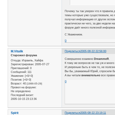
Почему ты так уверен что я правила д
темы которые уже существовали, но я
получал информацию от других вспомо
практически ни чего, за две недели 
форум даёт много полезной информац
С Уважением.
0
M.Vitalik
Поделиться
2005-08-22 22:56:00
Старожил форума
Совершенно взаимно
DreammeR
.
Откуда:
Израиль, Хайфа
К тому же вопросов не так уж и много
Зарегистрирован
: 2005-07-27
И увереным быть в чем то, не полезно
Приглашений:
0
Вы бы, уважаемый Юрий, спросили б
Сообщений:
111
А вы читали
внимательно
все прави
Уважение:
[+0/-0]
Позитив:
[+0/-0]
0
Возраст:
40
[1986-05-29]
Провел на форуме:
Не определено
Последний визит:
2005-10-15 23:13:36
Spirit
Поделиться
2005-08-22 23:19:11