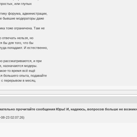
 простых, или глупых
литику форума, администрации,
рые бывшие модераторы даже
ика тоже ограничена. Там не
о отвечать нельзя, но
я бы для того, что бы
туда попадают. И естественно,
во рассматриваются, и при
в, назначаются модеры.
какое-то время всё ещё
лся большего опыта, подавайте
ы с перерывом в месяц.
нимательно прочитайте сообщения Юры! И, надеюсь, вопросов больше не возникн
08-23 02:07:26)