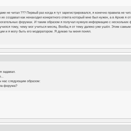
аже не читал ??? Первый раз когда я тут зарегистрировался, я конечно правила не чи
 их создавал как ненаходил конкретного ответа который мне был нужен, а в Архив я о
гательных форумах. И таким образом я получал нужную информацию с нескольких фору
научился тому, чему мог учиться месяц. Вообщ я от тему далеко уже ушёл. Этим самым
ии и я могу быть его модератором. Я думаю ты меня понял.
 я задавал.
...
ы нас следующим образом:
ла форума?