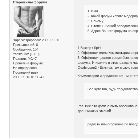
Старожилы форума
1. Имя.
2. Какой форум хотите модерир
3. Почему.
4. Степень Вашей осведомлённо
5. Адрес Вашего форума на серв
Зарегистрирован
: 2005-05-30
Приглашений:
0
1.Виктор / Spirit
Сообщений:
154
2. Оффтопик и/или Комментарии и п
Уважение:
[+0/-0]
3. Оффтопик- долгое время был на с
Позитив:
[+0/-0]
форума. И именно в этом разделе ча
Провел на форуме:
Оффторип2 - Если уж там можно говор
Не определено
Последний визит:
Комментарии и предложения - мне эт
2006-09-16 01:06:41
Все чувства, будь то удовлетв
Раз. Все это должно быть обосновано
Два. Никаких эмоций
радость или огорчение по пово