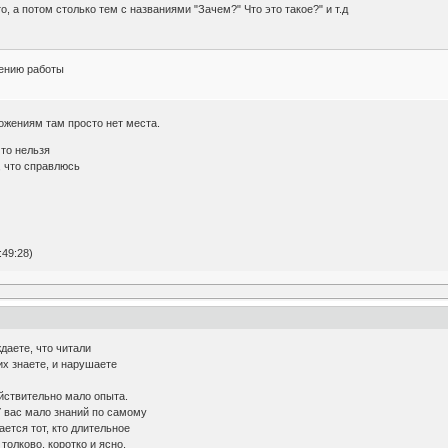
, а потом столько тем с названиями "Зачем?" Что это такое?" и т.д
шению работы
ожениям там просто нет места.
что нельзя
, что справлюсь
:49:28)
ждаете, что читали
их знаете, и нарушаете
ействительно мало опыта.
 У вас мало знаний по самому
ется тот, кто длительное
толково, коротко и ясно,