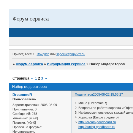
Форум сервиса
Привет, Гость!
Войдите
или
зарегистрируйтесь
.
»
Форум сервиса
»
Информация сервиса
»
Набор модераторов
Страница:
«
1
2
3
»
Набор модераторов
DreammeR
Поделиться
2005-08-22 15:53:27
Пользователь
1. Миша (DreammeR)
Зарегистрирован
: 2005-08-09
2. Вопросы по работе сервиса и Офф
Приглашений:
0
3. На форуме появляюсь каждый день.
Сообщений:
278
4. Хорошая (Выше среднего)
Уважение:
[+0/-0]
5.
http://dream.goodboard.ru
Позитив:
[+0/-0]
http://tuning.goodboard.ru
Провел на форуме:
Не определено