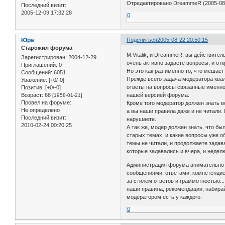
Отредактировано DreammeR (2005-08-
Последний визит:
2005-12-09 17:32:28
0
Юра
Поделиться
2005-08-22 20:50:15
Старожил форума
M.Vitalik, и DreammeR, вы действите
Зарегистрирован
: 2004-12-29
очень активно задаёте вопросы, и отк
Приглашений:
0
Но это как раз именно то, что мешае
Сообщений:
6051
Прежде всего задача модератора ква
Уважение:
[+0/-0]
ответы на вопросы связанные именн
Позитив:
[+0/-0]
нашей версией форума.
Возраст:
68
[1958-01-21]
Провел на форуме:
Кроме того модератор должен знать 
Не определено
а вы наши правила даже и не читали.
Последний визит:
нарушаете.
2010-02-24 00:20:25
А так же, модер должен знать, что бы
старых темах, и какие вопросы уже о
темы не читали, и продолжаете задава
которые задавались и вчера, и неделю
Администрация форума внимательно 
сообщениями, ответами, компетенцие
за стилем ответов и граммотностью..
наши правила, рекомендации, набирай
модератором есть у каждого.
0