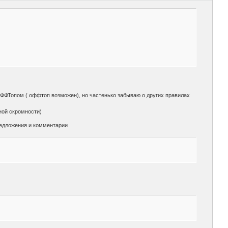
ОФФТопом ( оффтоп возможен), но частенько забываю о других правилах
ной скромности)
редложения и комментарии