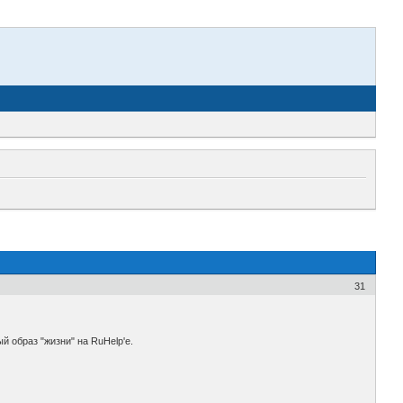
31
 образ "жизни" на RuHelp'e.