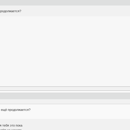
продолжается?
в ещё продолжается?
я тебя это пока