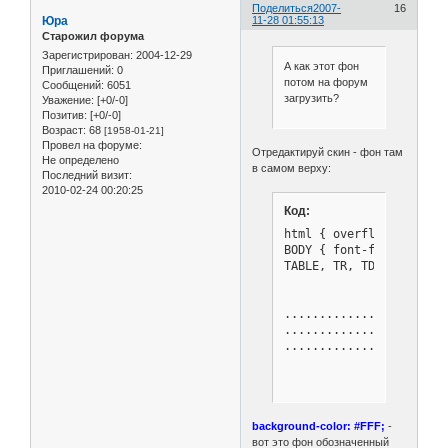
Поделиться
2007-
16
Юра
11-28 01:55:13
Старожил форума
Зарегистрирован
: 2004-12-29
А как этот фон
Приглашений:
0
потом на форум
Сообщений:
6051
загрузить?
Уважение:
[+0/-0]
Позитив:
[+0/-0]
Возраст:
68
[1958-01-21]
Провел на форуме:
Отредактируй скин - фон там
Не определено
в самом верху:
Последний визит:
2010-02-24 00:20:25
Код:
html { overflow-x: auto 
BODY { font-family: Ver
TABLE, TR, TD { font-fa
.......................
........................
...............
background-color: #FFF;
-
вот это фон обозначенный