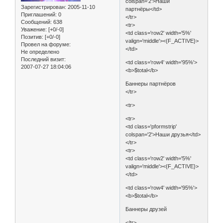
colspan='2'>Наши
Зарегистрирован
: 2005-11-10
партнёры</td>
Приглашений:
0
</tr>
Сообщений:
638
<tr>
Уважение:
[+0/-0]
<td class='row2' width='5%'
Позитив:
[+0/-0]
valign='middle'><{F_ACTIVE}>
Провел на форуме:
</td>
Не определено
Последний визит:
<td class='row4' width='95%'>
2007-07-27 18:04:06
<b>$total</b>
Баннеры партнёров
</tr>
<tr>
<tr>
<td class='pformstrip'
colspan='2'>Наши друзья</td>
</tr>
<tr>
<td class='row2' width='5%'
valign='middle'><{F_ACTIVE}>
</td>
<td class='row4' width='95%'>
<b>$total</b>
Баннеры друзей
</tr>