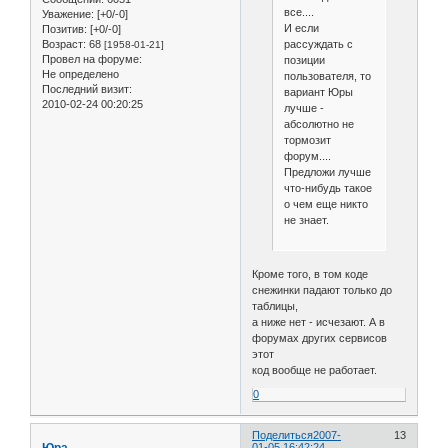
document.write("<div id
все....
Уважение:
[+0/-0]
document.write("absolut
И если
Позитив:
[+0/-0]
document.write("visible
рассуждать с
Возраст:
68
[1958-01-21]
document.write(heart+ "
Провел на форуме:
позиции
}

Не определено
пользователя, то
}

Последний визит:
вариант Юры
}

2010-02-24 00:20:25
лучше -
function snowNS() {  //
абсолютно не
for (i = 0; i < no; ++ 
тормозит
if (yp[i] > doc_height-5
форум....
xp[i] = 10+ Math.random
Предложи лучше
yp[i] = 0;

что-нибудь такое
flag[i]=(Math.random()<0
о чем еще никто
stx[i] = 0.02 + Math.ran
не знает.
sty[i] = 0.7 + Math.rand
doc_width = self.innerWi
doc_height = self.innerH
Кроме того, в том коде
}

снежинки падают только до
if (flag[i])

таблицы,
dx[i] += stx[i];

а ниже нет - исчезают. А в
else

форумах других сервисов
dx[i] -= stx[i];

этот
if (Math.abs(dx[i]) > Ma
код вообще не работает.
yp[i]+=Math.abs(amy[i]*d
xp[i]+=amx[i]*dx[i];

0
dx[i]=0;

flag[i]=!flag[i];

Поделиться
2007-
13
}

01-05 16:42:24