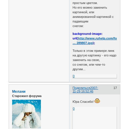
простым цветом.
Но его можно заменить
картинкой, или
анимированной картинкой с
падающим
снегом:
background-image:
url(
http://www.ruhelp.com/forums/u
… 289807.jpg
);
Только в этом примере линк
на другую картинку - его надо
заменить на свою,
со снегом, или чем-то
другим...
0
Поделиться
2007-
17
Мелани
11-29 16:52:46
Старожил форума
Юра Спасибо!
0