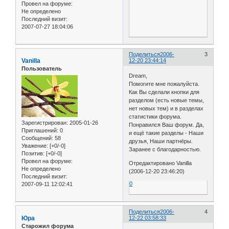
Провел на форуме:
Не определено
Последний визит:
2007-07-27 18:04:06
Поделиться
2006-
3
Vanilla
12-20 23:44:14
Пользователь
Dream,
Помогите мне пожалуйста.
Как Вы сделали кнопки для
разделом (есть новые темы,
нет новых тем) и в разделах
статистики форума.
Зарегистрирован
: 2005-01-26
Понравился Ваш форум. Да,
Приглашений:
0
и ещё такие разделы - Наши
Сообщений:
58
друзья, Наши партнёры.
Уважение:
[+0/-0]
Заранее с благодарностью.
Позитив:
[+0/-0]
Провел на форуме:
Отредактировано Vanilla
Не определено
(2006-12-20 23:46:20)
Последний визит:
0
2007-09-11 12:02:41
Поделиться
2006-
4
Юра
12-22 03:58:33
Старожил форума