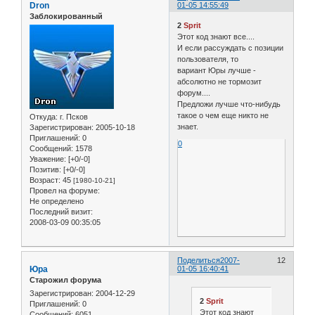
Dron
01-05 14:55:49
flag = new Array();

Заблокированный
for (i = 0; i < no; ++ i
2
Sprit
dx[i] = 0;             
Этот код знают все....
xp[i] = Math.random()*(
И если рассуждать с позиции
yp[i] = Math.random()*do
пользователя, то
amy[i] = 12+ Math.rando
вариант Юры лучше -
amx[i] = 10+ Math.random
абсолютно не тормозит
stx[i] = 0.02 + Math.ra
форум....
sty[i] = 0.7 + Math.ran
Предложи лучше что-нибудь
flag[i] = (Math.random()
такое о чем еще никто не
Откуда:
г. Псков
if (ns4up) {           
знает.
Зарегистрирован
: 2005-10-18
if (i == 0) {

Приглашений:
0
document.write("<layer 
0
Сообщений:
1578
document.write("top=\"1
Уважение:
[+0/-0]
document.write(heart+ "
Позитив:
[+0/-0]
} else {

Возраст:
45
[1980-10-21]
document.write("<layer 
Провел на форуме:
document.write("top=\"1
Не определено
document.write(heart+ "
Последний визит:
}

2008-03-09 00:35:05
} else

if (ie4up) {

if (i == 0) {

Поделиться
2007-
12
document.write("<div id
Юра
01-05 16:40:41
document.write("absolut
Старожил форума
document.write("visible
Зарегистрирован
: 2004-12-29
document.write(heart+ "
2
Sprit
Приглашений:
0
} else {

Этот код знают
Сообщений:
6051