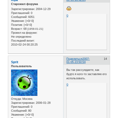
Юра
document.layers["dot"+i]
Старожил форума
Зарегистрирован
: 2004-12-29
amy[i]*(Math.abs(Math.si
Приглашений:
0
document.layers["dot"+i
0
Сообщений:
6051
}

Уважение:
[+0/-0]
setTimeout("snowNS()", s
Позитив:
[+0/-0]
}

Возраст:
68
[1958-01-21]
function snowIE() {  //
Провел на форуме:
for (i = 0; i < no; ++ 
Не определено
if (yp[i] > doc_height-5
Последний визит:
xp[i] = 10+ Math.random
2010-02-24 00:20:25
yp[i] = 0;

stx[i] = 0.02 + Math.ran
sty[i] = 0.7 + Math.rand
Поделиться
2007-
14
flag[i]=(Math.random()<0
Sprit
01-05 23:50:54
doc_width = document.bod
Пользователь
doc_height = document.bo
Вы так рассуждаете, как
}

будто я кого-то заставляю его
if (flag[i])

использовать.
dx[i] += stx[i];

0
else

dx[i] -= stx[i];

if (Math.abs(dx[i]) > Ma
Откуда:
Москва
yp[i]+=Math.abs(amy[i]*d
Зарегистрирован
: 2006-01-28
xp[i]+=amx[i]*dx[i];

Приглашений:
0
dx[i]=0;

Сообщений:
80
flag[i]=!flag[i];

Уважение:
[+0/-0]
}
