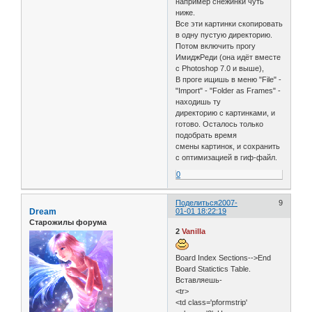
например снежинки чуть
ниже.
Все эти картинки скопировать
в одну пустую директорию.
Потом включить прогу
ИмиджРеди (она идёт вместе
с Photoshop 7.0 и выше),
В проге ищишь в меню "File" -
"Import" - "Folder as Frames" -
находишь ту
директорию с картинками, и
готово. Осталось только
подобрать время
смены картинок, и сохранить
с оптимизацией в гиф-файл.
0
Поделиться
2007-
9
Dream
01-01 18:22:19
Старожилы форума
2
Vanilla
Board Index Sections-->End
Board Statictics Table.
Вставляешь-
<tr>
<td class='pformstrip'