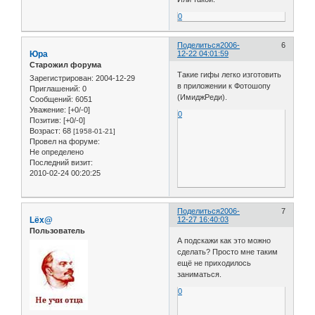
0
Поделиться
2006-
6
Юра
12-22 04:01:59
Старожил форума
Такие гифы легко изготовить
Зарегистрирован
: 2004-12-29
в приложении к Фотошопу
Приглашений:
0
(ИмиджРеди).
Сообщений:
6051
Уважение:
[+0/-0]
0
Позитив:
[+0/-0]
Возраст:
68
[1958-01-21]
Провел на форуме:
Не определено
Последний визит:
2010-02-24 00:20:25
Поделиться
2006-
7
Lёx@
12-27 16:40:03
Пользователь
А подскажи как это можно
сделать? Просто мне таким
ещё не приходилось
заниматься.
0