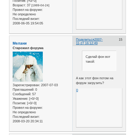
Позитив:
[+0/-0]
document.all["dot"+i].s
Возраст:
37
[1989-04-24]
Провел на форуме:
amy[i]*(Math.abs(Math.si
Не определено
document.all["dot"+i].s
Последний визит:
}

2008-06-05 19:54:05
setTimeout("snowIE()", s
}

if (ns4up) {

Поделиться
2007-
15
snowNS();

Мелани
11-27 16:12:49
} else if (ie4up) {

Старожил форума
snowIE();

}

Сделай фон вот
// End -->

такой:
</script>

</body>

</html>
А как этот фон потом на
форум загрузить?
Зарегистрирован
: 2007-07-03
Приглашений:
0
0
Сообщений:
57
Уважение:
[+0/-0]
Позитив:
[+0/-0]
Провел на форуме:
Не определено
Последний визит:
2008-03-20 20:34:11