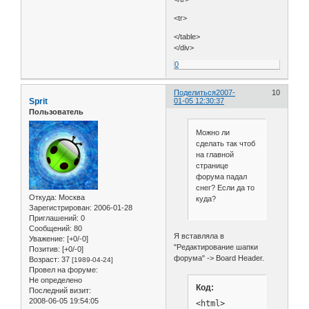
<tr>
</table>
</div>
0
Поделиться
2007-
10
Sprit
01-05 12:30:37
Пользователь
Можно ли
сделать так чтоб
на главной
странице
форума падал
снег? Если да то
Откуда:
Москва
куда?
Зарегистрирован
: 2006-01-28
Приглашений:
0
Сообщений:
80
Я вставляла в
Уважение:
[+0/-0]
"Редактирование шапки
Позитив:
[+0/-0]
форума" -> Board Header.
Возраст:
37
[1989-04-24]
Провел на форуме:
Не определено
Код:
Последний визит:
2008-06-05 19:54:05
<html>
