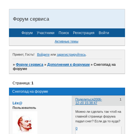
Форум сервиса
Форум
Участники
Поиск
Регистрация
Войти
Активные темы
Привет, Гость!
Войдите
или
зарегистрируйтесь
.
»
Форум сервиса
»
Дополнения к форумам
»
Снегопад на
форуме
Страница:
1
Снегопад на форуме
Поделиться
2006-
1
Lёx@
12-20 15:38:47
Пользователь
Можно ли сделать так чтоб на
главной странице форума
падал снег? Если да то куда?
0