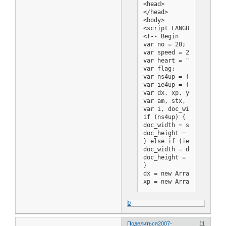
<head>

</head>

<body>

<script LANGUAGE="JavaSc
<!-- Begin

var no = 20; 

var speed = 20;

var heart = "http://sti
var flag;

var ns4up = (document.l
var ie4up = (document.al
var dx, xp, yp;    // c
var am, stx, sty;  // a
var i, doc_width = 800, 
if (ns4up) {

doc_width = self.innerWi
doc_height = self.innerH
} else if (ie4up) {

doc_width = document.bod
doc_height = document.bo
}

dx = new Array();

xp = new Array();

yp = new Array();

amx = new Array();

0
amy = new Array();

stx = new Array();

sty = new Array();

Поделиться
2007-
11