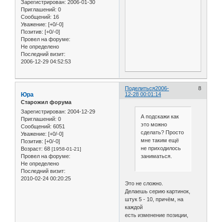
Зарегистрирован
: 2006-01-30
Приглашений:
0
Сообщений:
16
Уважение:
[+0/-0]
Позитив:
[+0/-0]
Провел на форуме:
Не определено
Последний визит:
2006-12-29 04:52:53
Поделиться
2006-
8
Юра
12-28 00:01:14
Старожил форума
Зарегистрирован
: 2004-12-29
А подскажи как
Приглашений:
0
это можно
Сообщений:
6051
сделать? Просто
Уважение:
[+0/-0]
мне таким ещё
Позитив:
[+0/-0]
не приходилось
Возраст:
68
[1958-01-21]
Провел на форуме:
заниматься.
Не определено
Последний визит:
2010-02-24 00:20:25
Это не сложно.
Делаешь серию картинок,
штук 5 - 10, причём, на
каждой
есть изменение позиции,