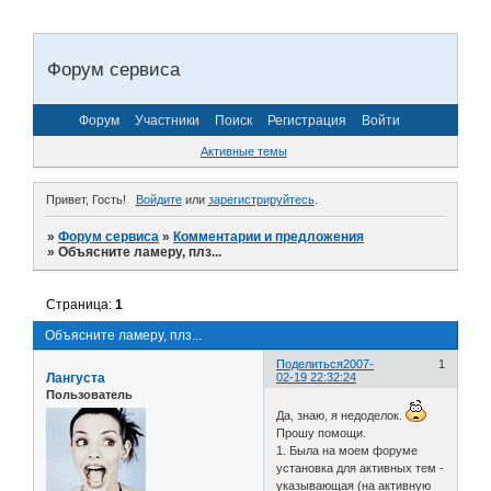
Форум сервиса
Форум
Участники
Поиск
Регистрация
Войти
Активные темы
Привет, Гость!
Войдите
или
зарегистрируйтесь
.
»
Форум сервиса
»
Комментарии и предложения
»
Объясните ламеру, плз...
Страница:
1
Объясните ламеру, плз...
Поделиться
2007-
1
Лангуста
02-19 22:32:24
Пользователь
Да, знаю, я недоделок.
Прошу помощи.
1. Была на моем форуме
установка для активных тем -
указывающая (на активную