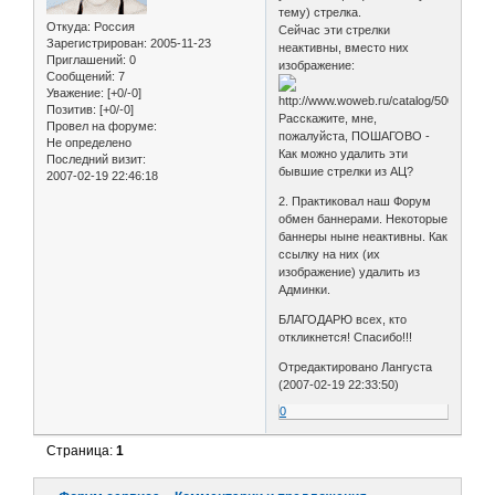
тему) стрелка.
Откуда:
Россия
Сейчас эти стрелки
Зарегистрирован
: 2005-11-23
неактивны, вместо них
Приглашений:
0
изображение:
Сообщений:
7
Уважение:
[+0/-0]
Позитив:
[+0/-0]
Расскажите, мне,
Провел на форуме:
пожалуйста, ПОШАГОВО -
Не определено
Как можно удалить эти
Последний визит:
бывшие стрелки из АЦ?
2007-02-19 22:46:18
2. Практиковал наш Форум
обмен баннерами. Некоторые
баннеры ныне неактивны. Как
ссылку на них (их
изображение) удалить из
Админки.
БЛАГОДАРЮ всех, кто
откликнется! Спасибо!!!
Отредактировано Лангуста
(2007-02-19 22:33:50)
0
Страница:
1