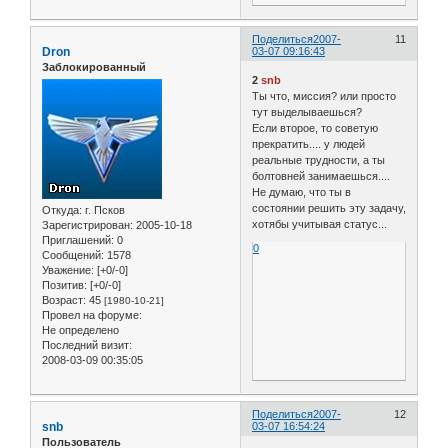
Поделиться
2007-
11
Dron
03-07 09:16:43
Заблокированный
2
snb
Ты что, миссия? или просто
тут выделываешься?
Если второе, то советую
прекратить.... у людей
реальные трудности, а ты
болтовней занимаешься....
Не думаю, что ты в
состоянии решить эту задачу,
Откуда:
г. Псков
хотябы учитывая статус...
Зарегистрирован
: 2005-10-18
Приглашений:
0
0
Сообщений:
1578
Уважение:
[+0/-0]
Позитив:
[+0/-0]
Возраст:
45
[1980-10-21]
Провел на форуме:
Не определено
Последний визит:
2008-03-09 00:35:05
Поделиться
2007-
12
snb
03-07 16:54:24
Пользователь