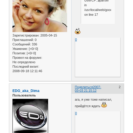
UserCP::$parser
in
/usr/local/web/goodboard.ru/dat
on line 17
Зарегистрирован
: 2005-04-15
0
Приглашений:
0
Сообщений:
336
Уважение:
[+0/-0]
Позитив:
[+0/-0]
Провел на форуме:
Не определено
Последний визит:
2008-09-18 12:11:46
Поделиться
2007-
2
EDG_aka_Dima
03-03 21:15:12
Пользователь
ага, я уже тоже написал,
прийдётся ждать
0