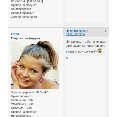
Возраст:
45
[1980-10-21]
Провел на форуме:
Не определено
Последний визит:
2008-03-09 00:35:05
Поделиться
2007-
4
Fiona
03-05 09:59:05
Старожилы форума
Интересно, что бы ты увидел,
если зашел не через три дня,
а через пару месяцев?
0
Зарегистрирован
: 2005-04-15
Приглашений:
0
Сообщений:
336
Уважение:
[+0/-0]
Позитив:
[+0/-0]
Провел на форуме:
Не определено