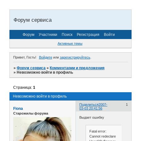
Форум сервиса
Форум
Участники
Поиск
Регистрация
Войти
Активные темы
Привет, Гость!
Войдите
или
зарегистрируйтесь
.
»
Форум сервиса
»
Комментарии и предложения
»
Невозможно войти в профиль
Страница:
1
Невозможно войти в профиль
Поделиться
2007-
1
Fiona
03-03 20:41:56
Старожилы форума
Выдает ошибку
Fatal error:
Cannot redeclare