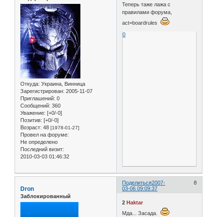
Теперь таже лажа с
правилами форума,
act=boardrules
0
Откуда:
Украина, Винница
Зарегистрирован
: 2005-11-07
Приглашений:
0
Сообщений:
360
Уважение:
[+0/-0]
Позитив:
[+0/-0]
Возраст:
48
[1978-01-27]
Провел на форуме:
Не определено
Последний визит:
2010-03-03 01:46:32
Поделиться
2007-
8
Dron
03-06 09:09:37
Заблокированный
2
Haktar
Мда... Засада.