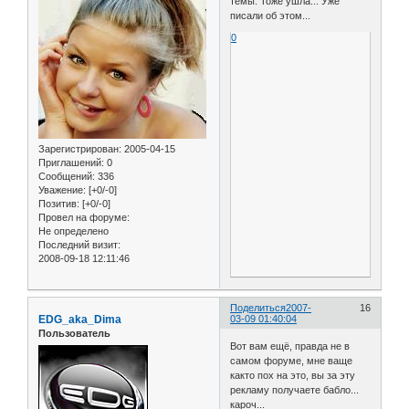
темы. Тоже ушла... Уже
писали об этом...
0
Зарегистрирован
: 2005-04-15
Приглашений:
0
Сообщений:
336
Уважение:
[+0/-0]
Позитив:
[+0/-0]
Провел на форуме:
Не определено
Последний визит:
2008-09-18 12:11:46
Поделиться
2007-
16
EDG_aka_Dima
03-09 01:40:04
Пользователь
Вот вам ещё, правда не в
самом форуме, мне ваще
както пох на это, вы за эту
рекламу получаете бабло...
кароч...