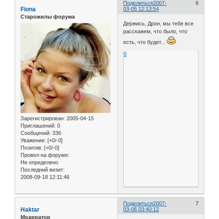
Поделиться
2007-
6
Fiona
03-05 12:13:54
Старожилы форума
Держись, Дрон, мы тебе все
расскажем, что было, что
есть, что будет...
0
Зарегистрирован
: 2005-04-15
Приглашений:
0
Сообщений:
336
Уважение:
[+0/-0]
Позитив:
[+0/-0]
Провел на форуме:
Не определено
Последний визит:
2008-09-18 12:11:46
Поделиться
2007-
7
Haktar
03-06 03:40:12
Модератор