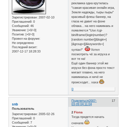
рекламка одна крутилась
"самая красивая онлайн игра,
Земля надежды, тыры пыры"
красивый флеш баннер, на
Зарегистрирован
: 2007-02-10
глаза не давит на фоне
Приглашений:
0
Сообщений:
46
облака... на него нажимаеь и
Уважение:
[+0/-0]
появляется "Use /cgi-
Позитив:
[+0/-0]
bin/iframe/(login|number)?
Провел на форуме:
[random number][&login=]
Не определено
[&group=][&keywords=]
Последний визит:
syntax!"
Хотел
2007-12-17 18:28:33
посмотреть чё за игруха и
вот те на!
Ещё один баннер этой же
игрухи без фона просто текст
мигает плавно, на него
нажимаешь и ничё не
происходит... хаха
0
Поделиться
2007-
17
snb
03-09 04:11:04
Пользователь
2
Fiona
Зарегистрирован
: 2005-02-26
Тогда придется начать
Приглашений:
0
Сообщений:
7
сначала
Уважение:
[+0/-0]