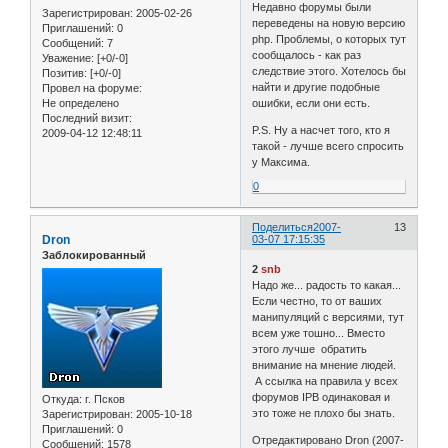
Недавно форумы были
Зарегистрирован
: 2005-02-26
переведены на новую версию
Приглашений:
0
php. Проблемы, о которых тут
Сообщений:
7
сообщалось - как раз
Уважение:
[+0/-0]
следствие этого. Хотелось бы
Позитив:
[+0/-0]
найти и другие подобные
Провел на форуме:
Не определено
ошибки, если они есть.
Последний визит:
P.S. Ну а насчет того, кто я
2009-04-12 12:48:11
такой - лучше всего спросить
у Максима.
0
Поделиться
2007-
13
Dron
03-07 17:15:35
Заблокированный
2
snb
Надо же... радость то какая...
Если честно, то от ваших
манипуляций с версиями, тут
всем уже тошно... Вместо
этого лучше обратить
внимание на мнение людей.
А ссылка на правила у всех
форумов IPB одинаковая и
Откуда:
г. Псков
это тоже не плохо бы знать.
Зарегистрирован
: 2005-10-18
Приглашений:
0
Отредактировано Dron (2007-
Сообщений:
1578