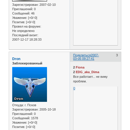
Зарегистрирован
: 2007-02-10
Приглашений:
0
Сообщений:
46
Уважение:
[+0/-0]
Позитив:
[+0/-0]
Провел на форуме:
Не определено
Последний визит:
2007-12-17 18:28:33
Поделиться
2007-
3
Dron
03-05 09:27:41
Заблокированный
2
Fiona
2
EDG_aka_Dima
Все работает... не вижу
проблем.
0
Откуда:
г. Псков
Зарегистрирован
: 2005-10-18
Приглашений:
0
Сообщений:
1578
Уважение:
[+0/-0]
Позитив:
[+0/-0]