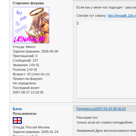
Старожил форума
Если как у меня чат подходит - расск
Смотри тут сверху
http://lenaalik.1bb.r
0
Откуда:
Минск
Зарегистрирован
: 2006-05-06
Приглашений:
0
Сообщений:
137
Уважение:
[+0/-0]
Позитив:
[+0/-0]
Возраст:
42
[1984-06-10]
Провел на форуме:
Не определено
Последний визит:
2007-08-27 13:18:30
Бачо
Поделиться
2007-04-23 08:36:53
Пользователь
Расскажи плз
только если не сложно поподробнее
Откуда:
Россия Москва
Уважаемый Дрон воспользовался пои
Зарегистрирован
: 2005-01-24