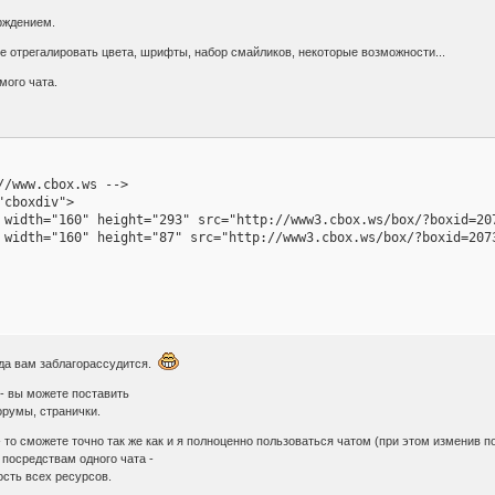
рждением.
те отрегалировать цвета, шрифты, набор смайликов, некоторые возможности...
мого чата.
/www.cbox.ws -->

cboxdiv">

 width="160" height="293" src="http://www3.cbox.ws/box/?boxid=20
 width="160" height="87" src="http://www3.cbox.ws/box/?boxid=207
уда вам заблагорассудится.
- вы можете поставить
орумы, странички.
 - то сможете точно так же как и я полноценно пользоваться чатом (при этом изменив 
посредствам одного чата -
сть всех ресурсов.