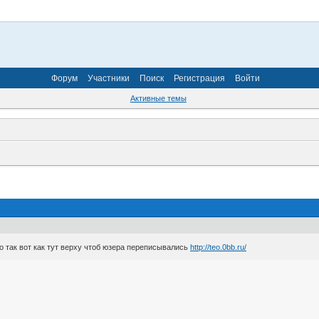
Форум
Участники
Поиск
Регистрация
Войти
Активные темы
о так вот как тут верху чтоб юзера переписывались
http://teo.0bb.ru/