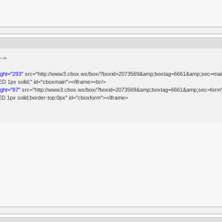
-->
ight="293"
src="http://www3.cbox.ws/box/?boxid=2073569&amp;boxtag=6661&amp;sec=main" m
 1px solid;" id="cboxmain"></iframe><br/>
ight="87"
src="http://www3.cbox.ws/box/?boxid=2073569&amp;boxtag=6661&amp;sec=form" ma
 1px solid;border-top:0px" id="cboxform"></iframe>