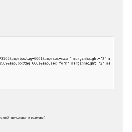
73569&amp;boxtag=6661&amp;sec=main" marginheight="2" marginwidth=
3569&amp;boxtag=6661&amp;sec=form" marginheight="2" marginwidth=
под себя положения и размеры)