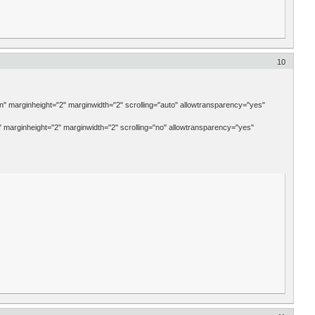
10
arginheight="2" marginwidth="2" scrolling="auto" allowtransparency="yes"
rginheight="2" marginwidth="2" scrolling="no" allowtransparency="yes"