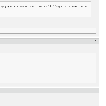
ущенные к поиску слова, такие как 'html', 'img' и т.д. Вернитесь назад
5
6