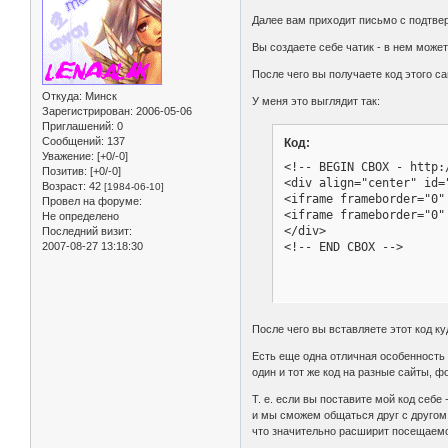
Далее вам приходит письмо с подтве
Вы создаете себе чатик - в нем може
После чего вы получаете код этого са
Откуда:
Минск
У меня это выглядит так:
Зарегистрирован
: 2006-05-06
Приглашений:
0
Сообщений:
137
Код:
Уважение:
[+0/-0]
<!-- BEGIN CBOX - http:/
Позитив:
[+0/-0]
<div align="center" id="
Возраст:
42
[1984-06-10]
<iframe frameborder="0"
Провел на форуме:
<iframe frameborder="0"
Не определено
</div>

Последний визит:
<!-- END CBOX -->
2007-08-27 13:18:30
После чего вы вставляете этот код к
Есть еще одна отличная особенность 
один и тот же код на разные сайты, ф
Т. е. если вы поставите мой код себе
и мы сможем общаться друг с другом 
что значительно расширит посещаемо