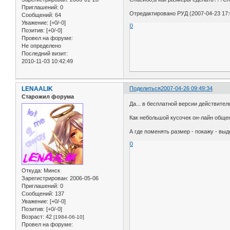
Приглашений:
0
Отредактировано РУД (2007-04-23 17:
Сообщений:
64
Уважение:
[+0/-0]
0
Позитив:
[+0/-0]
Провел на форуме:
Не определено
Последний визит:
2010-11-03 10:42:49
LENAALIK
Поделиться
2007-04-26 09:49:34
Старожил форума
Да... в бесплатной версии действител
Как небольшой кусочек он-лайн общен
А где поменять размер - покажу - вы
0
Откуда:
Минск
Зарегистрирован
: 2006-05-06
Приглашений:
0
Сообщений:
137
Уважение:
[+0/-0]
Позитив:
[+0/-0]
Возраст:
42
[1984-06-10]
Провел на форуме: