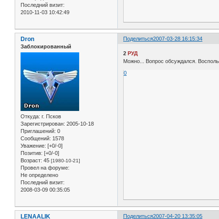
Последний визит:
2010-11-03 10:42:49
Dron
Поделиться
2007-03-28 16:15:34
Заблокированный
2
РУД
Можно... Вопрос обсуждался. Восполь
0
Откуда:
г. Псков
Зарегистрирован
: 2005-10-18
Приглашений:
0
Сообщений:
1578
Уважение:
[+0/-0]
Позитив:
[+0/-0]
Возраст:
45
[1980-10-21]
Провел на форуме:
Не определено
Последний визит:
2008-03-09 00:35:05
LENAALIK
Поделиться
2007-04-20 13:35:05