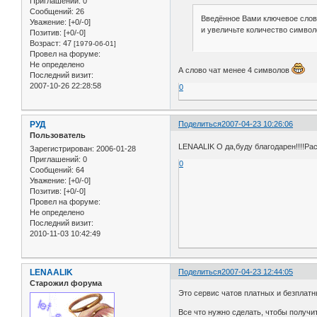
Приглашений:
0
Сообщений:
26
Введённое Вами ключевое слово 
Уважение:
[+0/-0]
и увеличьте количество символ
Позитив:
[+0/-0]
Возраст:
47
[1979-06-01]
Провел на форуме:
Не определено
А слово чат менее 4 символов
Последний визит:
2007-10-26 22:28:58
0
РУД
Поделиться
2007-04-23 10:26:06
Пользователь
LENAALIK О да,буду благодарен!!!!Рас
Зарегистрирован
: 2006-01-28
Приглашений:
0
0
Сообщений:
64
Уважение:
[+0/-0]
Позитив:
[+0/-0]
Провел на форуме:
Не определено
Последний визит:
2010-11-03 10:42:49
LENAALIK
Поделиться
2007-04-23 12:44:05
Старожил форума
Это сервис чатов платных и безплат
Все что нужно сделать, чтобы получи