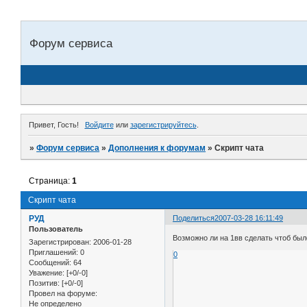
Форум сервиса
Привет, Гость!
Войдите
или
зарегистрируйтесь
.
»
Форум сервиса
»
Дополнения к форумам
»
Скрипт чата
Страница:
1
Скрипт чата
РУД
Поделиться
2007-03-28 16:11:49
Пользователь
Возможно ли на 1вв сделать чтоб был
Зарегистрирован
: 2006-01-28
Приглашений:
0
0
Сообщений:
64
Уважение:
[+0/-0]
Позитив:
[+0/-0]
Провел на форуме:
Не определено