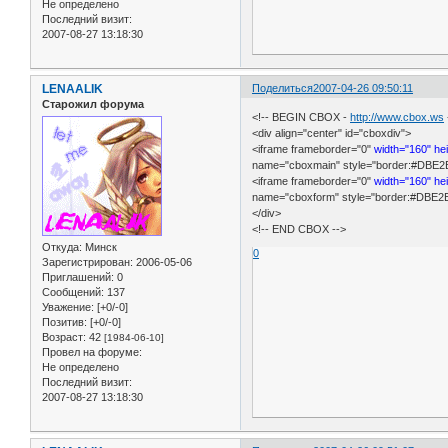
Не определено
Последний визит:
2007-08-27 13:18:30
LENAALIK
Поделиться
2007-04-26 09:50:11
Старожил форума
<!-- BEGIN CBOX -
http://www.cbox.ws
<div align="center" id="cboxdiv">
<iframe frameborder="0"
width="160" he
name="cboxmain" style="border:#DBE2ED
<iframe frameborder="0"
width="160" he
name="cboxform" style="border:#DBE2ED
</div>
<!-- END CBOX -->
Откуда:
Минск
0
Зарегистрирован
: 2006-05-06
Приглашений:
0
Сообщений:
137
Уважение:
[+0/-0]
Позитив:
[+0/-0]
Возраст:
42
[1984-06-10]
Провел на форуме:
Не определено
Последний визит:
2007-08-27 13:18:30