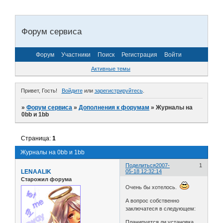
Форум сервиса
Форум
Участники
Поиск
Регистрация
Войти
Активные темы
Привет, Гость!
Войдите
или
зарегистрируйтесь
.
»
Форум сервиса
»
Дополнения к форумам
»
Журналы на
0bb и 1bb
Страница:
1
Журналы на 0bb и 1bb
Поделиться
2007-
1
LENAALIK
05-18 12:32:14
Старожил форума
Очень бы хотелось.
А вопрос собственно
заключатеся в следующем:
Планируется ли установка