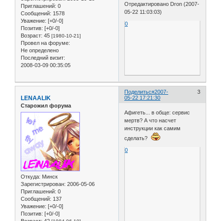
Отредактировано Dron (2007-
Приглашений:
0
05-22 11:03:03)
Сообщений:
1578
Уважение:
[+0/-0]
0
Позитив:
[+0/-0]
Возраст:
45
[1980-10-21]
Провел на форуме:
Не определено
Последний визит:
2008-03-09 00:35:05
Поделиться
2007-
3
LENAALIK
05-22 17:21:30
Старожил форума
Афигеть... в обще: сервис
мертв? А что насчет
инструкции как самим
сделать?
0
Откуда:
Минск
Зарегистрирован
: 2006-05-06
Приглашений:
0
Сообщений:
137
Уважение:
[+0/-0]
Позитив:
[+0/-0]
Возраст:
42