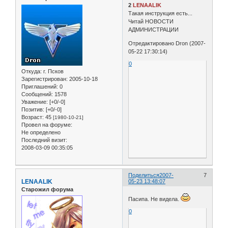
2
LENAALIK
Такая инструкция есть...
Читай НОВОСТИ
АДМИНИСТРАЦИИ
Отредактировано Dron (2007-
05-22 17:30:14)
0
Откуда:
г. Псков
Зарегистрирован
: 2005-10-18
Приглашений:
0
Сообщений:
1578
Уважение:
[+0/-0]
Позитив:
[+0/-0]
Возраст:
45
[1980-10-21]
Провел на форуме:
Не определено
Последний визит:
2008-03-09 00:35:05
Поделиться
2007-
7
LENAALIK
05-23 13:48:07
Старожил форума
Пасипа. Не видела.
0