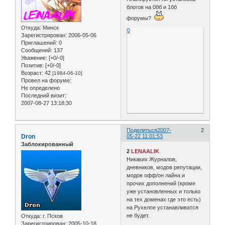
блогов на 0бб и 1бб
форумы?
Откуда:
Минск
0
Зарегистрирован
: 2006-05-06
Приглашений:
0
Сообщений:
137
Уважение:
[+0/-0]
Позитив:
[+0/-0]
Возраст:
42
[1984-06-10]
Провел на форуме:
Не определено
Последний визит:
2007-08-27 13:18:30
Поделиться
2007-
2
Dron
05-22 11:01:53
Заблокированный
2
LENAALIK
Никаких Журналов,
дневников, модов репутации,
модов офф/он лайна и
прочих дополнений (кроме
уже установленных и только
на тех доменах где это есть)
на Рухелпе устанавливатся
не будет.
Откуда:
г. Псков
Зарегистрирован
: 2005-10-18