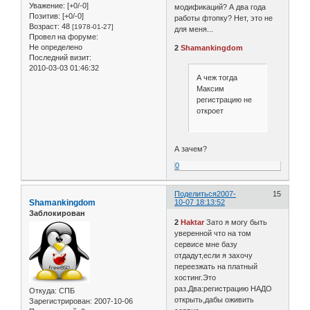
Уважение:
[+0/-0]
модификаций? А два года
Позитив:
[+0/-0]
работы фтопку? Нет, это не
Возраст:
48
[1978-01-27]
для меня...
Провел на форуме:
Не определено
2
Shamankingdom
Последний визит:
2010-03-03 01:46:32
А чеж тогда
Максим
регистрацию не
откроет
А зачем?
0
Поделиться
2007-
15
Shamankingdom
10-07 18:13:52
Заблокирован
2
Haktar
Зато я могу быть
уверенной что на том
сервисе мне базу
отдадут,если я захочу
переезжать на платный
хостинг.Это
раз.Два:регистрацию НАДО
Откуда:
СПБ
открыть,дабы оживить
Зарегистрирован
: 2007-10-06