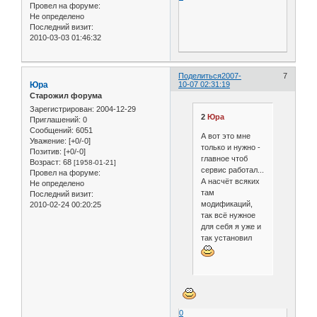
Провел на форуме:
Не определено
Последний визит:
2010-03-03 01:46:32
Поделиться
2007-
7
Юра
10-07 02:31:19
Старожил форума
Зарегистрирован
: 2004-12-29
2
Юра
Приглашений:
0
Сообщений:
6051
А вот это мне
Уважение:
[+0/-0]
только и нужно -
Позитив:
[+0/-0]
главное чтоб
Возраст:
68
[1958-01-21]
сервис работал...
Провел на форуме:
А насчёт всяких
Не определено
там
Последний визит:
модификаций,
2010-02-24 00:20:25
так всё нужное
для себя я уже и
так установил
0