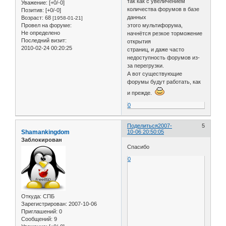
так как с увеличением
Уважение:
[+0/-0]
количества форумов в базе
Позитив:
[+0/-0]
данных
Возраст:
68
[1958-01-21]
Провел на форуме:
этого мультифорума,
Не определено
начнётся резкое торможение
Последний визит:
открытия
2010-02-24 00:20:25
страниц, и даже часто
недоступность форумов из-
за перегрузки.
А вот существующие
форумы будут работать, как
и прежде.
0
Поделиться
2007-
5
Shamankingdom
10-06 20:50:05
Заблокирован
Спасибо
0
Откуда:
СПБ
Зарегистрирован
: 2007-10-06
Приглашений:
0
Сообщений:
9