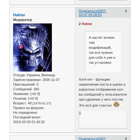
Поделиться
2007-
8
Haktar
10-07 04:18:53
Модератор
2
Haktar
А насчёт всяких
там
модификаций,
так всё нужное
для себя я уже и
так установил
Откуда:
Украина, Винница
Хотя нет - функцию
Зарегистрирован
: 2005-11-07
закрепления поста в шапке и
Приглашений:
0
Сообщений:
360
коректное отображение кол-
Уважение:
[+0/-0]
ва сообщений у пользователя
Позитив:
[+0/-0]
при удаление у него постов.
Возраст:
48
[1978-01-27]
Это всё для счастья
Провел на форуме:
Не определено
0
Последний визит:
2010-03-03 01:46:32
Поделиться
2007-
9