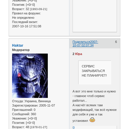
Уважение:
[+0/-0]
Позитив:
[+0/-0]
Возраст:
32
[1993-09-21]
Провел на форуме:
Не определено
Последний визит:
2007-10-16 17:51:08
Поделиться
2007-
6
Haktar
10-07 02:07:34
Модератор
2
Юра
СЕРВИС
ЗАКРЫВАТЬСЯ
НЕ ПЛАНИРУЕТ!
А вот это мне только и нужно
- главное чтоб сервис
работал...
Откуда:
Украина, Винница
А насчёт всяких там
Зарегистрирован
: 2005-11-07
модификаций, так всё нужное
Приглашений:
0
Сообщений:
360
для себя я уже и так
Уважение:
[+0/-0]
установил
Позитив:
[+0/-0]
Возраст:
48
[1978-01-27]
0