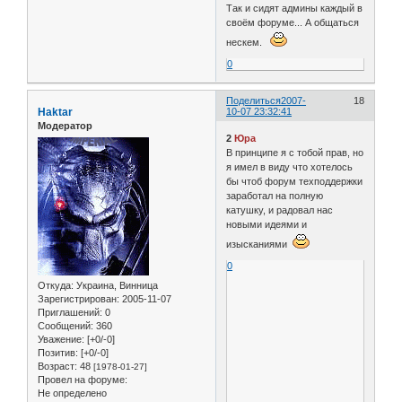
Так и сидят админы каждый в
своём форуме... А общаться
нескем.
0
Поделиться
2007-
18
Haktar
10-07 23:32:41
Модератор
2
Юра
В принципе я с тобой прав, но
я имел в виду что хотелось
бы чтоб форум техподдержки
заработал на полную
катушку, и радовал нас
новыми идеями и
изысканиями
0
Откуда:
Украина, Винница
Зарегистрирован
: 2005-11-07
Приглашений:
0
Сообщений:
360
Уважение:
[+0/-0]
Позитив:
[+0/-0]
Возраст:
48
[1978-01-27]
Провел на форуме:
Не определено