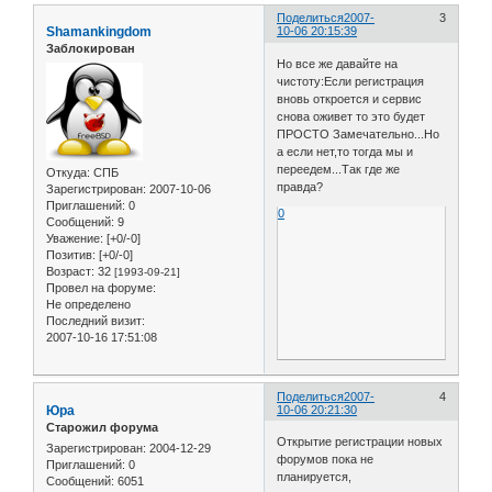
Поделиться
2007-
3
Shamankingdom
10-06 20:15:39
Заблокирован
Но все же давайте на
чистоту:Если регистрация
вновь откроется и сервис
снова оживет то это будет
ПРОСТО Замечательно...Но
а если нет,то тогда мы и
переедем...Так где же
Откуда:
СПБ
правда?
Зарегистрирован
: 2007-10-06
Приглашений:
0
0
Сообщений:
9
Уважение:
[+0/-0]
Позитив:
[+0/-0]
Возраст:
32
[1993-09-21]
Провел на форуме:
Не определено
Последний визит:
2007-10-16 17:51:08
Поделиться
2007-
4
Юра
10-06 20:21:30
Старожил форума
Открытие регистрации новых
Зарегистрирован
: 2004-12-29
форумов пока не
Приглашений:
0
планируется,
Сообщений:
6051