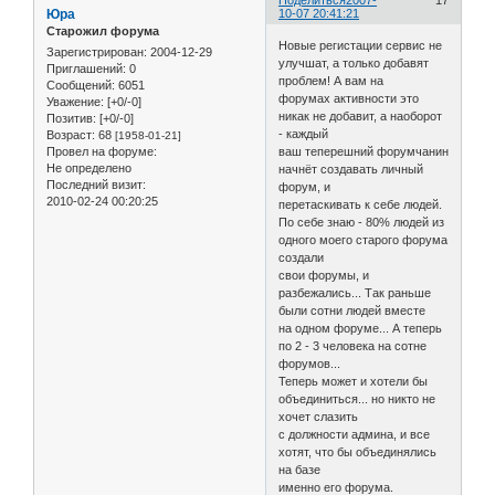
Юра
10-07 20:41:21
Старожил форума
Новые регистации сервис не
Зарегистрирован
: 2004-12-29
улучшат, а только добавят
Приглашений:
0
проблем! А вам на
Сообщений:
6051
форумах активности это
Уважение:
[+0/-0]
никак не добавит, а наоборот
Позитив:
[+0/-0]
- каждый
Возраст:
68
[1958-01-21]
Провел на форуме:
ваш теперешний форумчанин
Не определено
начнёт создавать личный
Последний визит:
форум, и
2010-02-24 00:20:25
перетаскивать к себе людей.
По себе знаю - 80% людей из
одного моего старого форума
создали
свои форумы, и
разбежались... Так раньше
были сотни людей вместе
на одном форуме... А теперь
по 2 - 3 человека на сотне
форумов...
Теперь может и хотели бы
объединиться... но никто не
хочет слазить
с должности админа, и все
хотят, что бы объединялись
на базе
именно его форума.