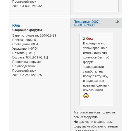
Последний визит:
2010-03-03 01:46:32
Поделиться
2007-
19
Юра
10-08 02:38:41
Старожил форума
Зарегистрирован
: 2004-12-29
2
Юра
Приглашений:
0
В принципе я с
Сообщений:
6051
тобой прав, но я
Уважение:
[+0/-0]
имел в виду что
Позитив:
[+0/-0]
хотелось бы чтоб
Возраст:
68
[1958-01-21]
Провел на форуме:
форум
Не определено
техподдержки
Последний визит:
заработал на
2010-02-24 00:20:25
полную катушку,
и радовал нас
новыми идеями и
изысканиями
А это всё зависит только от
самих форумчан!
Ни админ, ни модераторы
форума не обязаны отвечать
на все вопросы