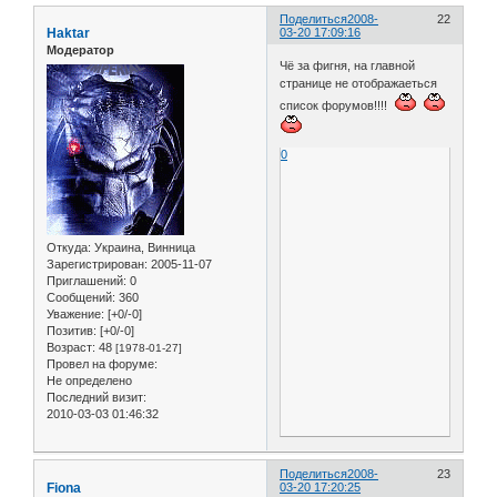
Поделиться
2008-
22
Haktar
03-20 17:09:16
Модератор
Чё за фигня, на главной
странице не отображаеться
список форумов!!!!
0
Откуда:
Украина, Винница
Зарегистрирован
: 2005-11-07
Приглашений:
0
Сообщений:
360
Уважение:
[+0/-0]
Позитив:
[+0/-0]
Возраст:
48
[1978-01-27]
Провел на форуме:
Не определено
Последний визит:
2010-03-03 01:46:32
Поделиться
2008-
23
Fiona
03-20 17:20:25