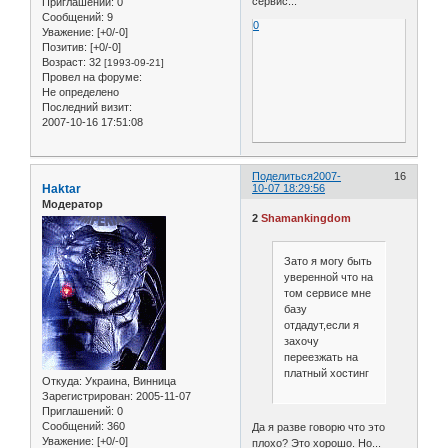
сервис...
Приглашений:
0
Сообщений:
9
0
Уважение:
[+0/-0]
Позитив:
[+0/-0]
Возраст:
32
[1993-09-21]
Провел на форуме:
Не определено
Последний визит:
2007-10-16 17:51:08
Поделиться
2007-
16
Haktar
10-07 18:29:56
Модератор
2
Shamankingdom
Зато я могу быть
уверенной что на
том сервисе мне
базу
отдадут,если я
захочу
переезжать на
платный хостинг
Откуда:
Украина, Винница
Зарегистрирован
: 2005-11-07
Приглашений:
0
Сообщений:
360
Да я разве говорю что это
Уважение:
[+0/-0]
плохо? Это хорошо. Но...