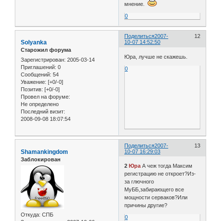
мнение.
0
Поделиться
2007-
12
Solyanka
10-07 14:52:50
Старожил форума
Юра, лучше не скажешь.
Зарегистрирован
: 2005-03-14
Приглашений:
0
0
Сообщений:
54
Уважение:
[+0/-0]
Позитив:
[+0/-0]
Провел на форуме:
Не определено
Последний визит:
2008-09-08 18:07:54
Поделиться
2007-
13
Shamankingdom
10-07 16:29:03
Заблокирован
2
Юра
А чеж тогда Максим
регистрацию не откроет?Из-
за глючного
МуББ,забирающего все
мощности серваков?Или
причины другие?
Откуда:
СПБ
0