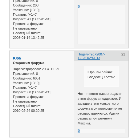
Приглашений:
0
Сообщений:
203
0
Уважение:
[+0/-0]
Позитив:
[+0/-0]
Возраст:
41
[1985-01-01]
Провел на форуме:
Не определено
Последний визит:
2008-01-14 13:42:25
Поделиться
2007-
21
Юра
12-26 02:41:13
Старожил форума
Зарегистрирован
: 2004-12-29
Юра, вы сейчас
Приглашений:
0
Владелец Хоста?
Сообщений:
6051
Уважение:
[+0/-0]
Позитив:
[+0/-0]
Возраст:
68
[1958-01-21]
Нет - я всего-навсего админ
Провел на форуме:
этого форума поддержки. И
Не определено
дальше этого конкретного
Последний визит:
форума мои полномочия не
2010-02-24 00:20:25
распространяются. Админ
сервиса по-прежнему
Максим.
0