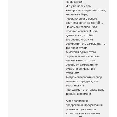
конфискуют...
И я уже молчу про
хаккерские и вирусные атаки,
магнитные бури,
переключения с одного
спутника связи на другой,...
Но самое главное - это
желание человека! Если
админ хочет, что бы
его сервис жил, и не
собирается его закрывать, то
так оно и будет!
А Максим админ этого
сервиса чётко и ясно мне
лично сказал, что этот
сервис он закрывать не
будет, ни сейчас, ни в
будущем!
А отремонтировать сервер,
заменить хард диск, или
восстановить
программу - это только дело
техники и времени.
А все заявления,
предрекания, предсказания
некоторых участников
этого форума - их личное