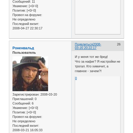
Сообщений:
11
Уважение:
[+0/-0]
Позитив:
[+0/-0]
Провел на форуме:
Не определено
Последний визит:
2008-04-27 22:30:17
Поделиться
2008-
26
Роненвальд
03-20 20:22:17
Пользователь
И у меня тот же бред!
Что за нафиг? Я настройки не
трогал. Кто химичит, а
главное - зачем?!
0
Зарегистрирован
: 2008-03-20
Приглашений:
0
Сообщений:
6
Уважение:
[+0/-0]
Позитив:
[+0/-0]
Провел на форуме:
Не определено
Последний визит:
2008-03-21 16:05:33