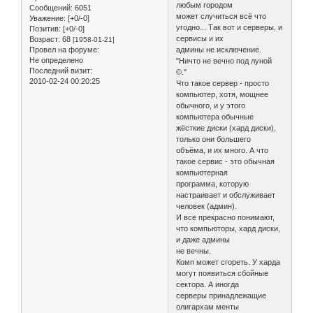
любым городом
Сообщений:
6051
может случиться всё что
Уважение:
[+0/-0]
угодно... Так вот и серверы, и
Позитив:
[+0/-0]
сервисы и их
Возраст:
68
[1958-01-21]
Провел на форуме:
админы не исключение.
Не определено
"Ничто не вечно под луной
Последний визит:
©."
2010-02-24 00:20:25
Что такое сервер - просто
компьютер, хотя, мощнее
обычного, и у этого
компьютера обычные
жёсткие диски (хард диски),
только они большего
объёма, и их много. А что
такое сервис - это обычная
компьютерная
программа, которую
настраивает и обслуживает
человек (админ).
И все прекрасно понимают,
что компьюторы, хард диски,
и даже админы
не вечны.
Комп может сгореть. У харда
могут появиться сбойные
сектора. А иногда
серверы принадлежащие
олигархам менты