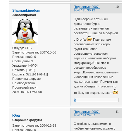
Поделиться
2007-
10
Shamankingdom
10-07 13:30:12
Заблокирован
Один сервис есть и он
достаточно бурно
развивается,причем он
бесплатен...Нашла в подписи
у Dron'а
Причем там
поговаривают что скоро
Откуда:
СПБ
будет его новая
Зарегистрирован
: 2007-10-06
усовершенствованная
Приглашений:
0
версия с неплохим набором
Сообщений:
9
модификаций.Так что я
Уважение:
[+0/-0]
сегодня перебираюсь
Позитив:
[+0/-0]
туда...Конечно пользователей
Возраст:
32
[1993-09-21]
и сообщения накопленные
Провел на форуме:
жалко терять,но...Причем там
Не определено
админ обещает что если что
Последний визит:
2007-10-16 17:51:08
то базу он отдать сможет
0
Поделиться
2007-
11
Юра
10-07 14:24:57
Старожил форума
С любым механизмом, с
Зарегистрирован
: 2004-12-29
любым человеком, и даже с
Приглашений:
0