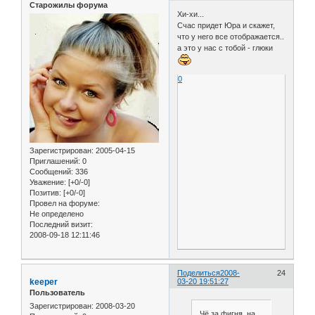
Старожилы форума
Хи-хи...
Счас придет Юра и скажет,
что у него все отображается..
а это у нас с тобой - глюки
0
Зарегистрирован
: 2005-04-15
Приглашений:
0
Сообщений:
336
Уважение:
[+0/-0]
Позитив:
[+0/-0]
Провел на форуме:
Не определено
Последний визит:
2008-09-18 12:11:46
Поделиться
2008-
24
keeper
03-20 19:51:27
Пользователь
Зарегистрирован
: 2008-03-20
Чё за фигня, на