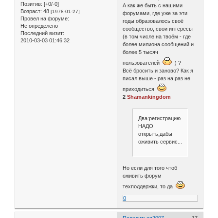
Позитив:
[+0/-0]
А как же быть с нашими
Возраст:
48
[1978-01-27]
форумами, где уже за эти
Провел на форуме:
годы образовалось своё
Не определено
сообщество, свои интересы
Последний визит:
(в том числе на твоём - где
2010-03-03 01:46:32
более милиона сообщений и
более 5 тысяч
пользователей
) ?
Всё бросить и заново? Как я
писал выше - раз на раз не
приходиться
2
Shamankingdom
Два:регистрацию
НАДО
открыть,дабы
оживить сервис...
Но если для того чтоб
оживить форум
техподдержки, то да
0
Поделиться
2007-
17