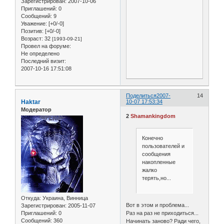
Зарегистрирован
: 2007-10-06
Приглашений:
0
Сообщений:
9
Уважение:
[+0/-0]
Позитив:
[+0/-0]
Возраст:
32
[1993-09-21]
Провел на форуме:
Не определено
Последний визит:
2007-10-16 17:51:08
Поделиться
2007-
14
Haktar
10-07 17:53:34
Модератор
2
Shamankingdom
Конечно
пользователей и
сообщения
накопленные
жалко
терять,но...
Откуда:
Украина, Винница
Вот в этом и проблема...
Зарегистрирован
: 2005-11-07
Раз на раз не приходиться...
Приглашений:
0
Сообщений:
360
Начинать заново? Ради чего,