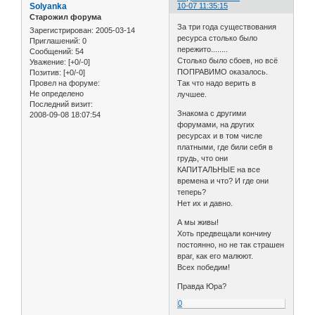
Solyanka
10-07 11:35:15
Старожил форума
За три года существования
Зарегистрирован
: 2005-03-14
ресурса столько было
Приглашений:
0
пережито........
Сообщений:
54
Столько было сбоев, но всё
Уважение:
[+0/-0]
ПОПРАВИМО оказалось.
Позитив:
[+0/-0]
Так что надо верить в
Провел на форуме:
Не определено
лучшее.
Последний визит:
Знакома с другими
2008-09-08 18:07:54
форумами, на других
ресурсах и в том числе
платными, где били себя в
грудь, что они
КАПИТАЛЬНЫЕ на все
времена и что? И где они
теперь?
Нет их и давно.
А мы живы!
Хоть предвещали кончину
постоянно, но не так страшен
враг, как его малюют.
Всех победим!
Правда Юра?
0