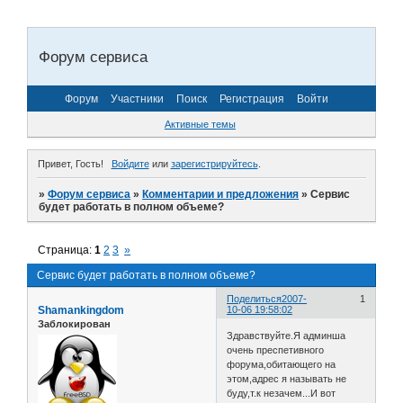
Форум сервиса
Форум
Участники
Поиск
Регистрация
Войти
Активные темы
Привет, Гость!
Войдите
или
зарегистрируйтесь
.
»
Форум сервиса
»
Комментарии и предложения
»
Сервис
будет работать в полном объеме?
Страница:
1
2
3
»
Сервис будет работать в полном объеме?
Поделиться
2007-
1
Shamankingdom
10-06 19:58:02
Заблокирован
Здравствуйте.Я админша
очень преспетивного
форума,обитающего на
этом,адрес я называть не
буду,т.к незачем...И вот