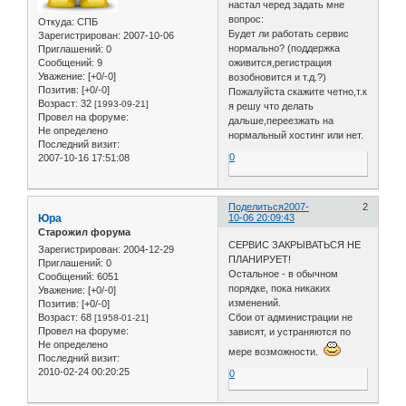
настал черед задать мне
вопрос:
Откуда:
СПБ
Будет ли работать сервис
Зарегистрирован
: 2007-10-06
нормально? (поддержка
Приглашений:
0
Сообщений:
9
оживится,регистрация
Уважение:
[+0/-0]
возобновится и т.д.?)
Позитив:
[+0/-0]
Пожалуйста скажите четно,т.к
Возраст:
32
[1993-09-21]
я решу что делать
Провел на форуме:
дальше,переезжать на
Не определено
нормальный хостинг или нет.
Последний визит:
0
2007-10-16 17:51:08
Поделиться
2007-
2
Юра
10-06 20:09:43
Старожил форума
СЕРВИС ЗАКРЫВАТЬСЯ НЕ
Зарегистрирован
: 2004-12-29
ПЛАНИРУЕТ!
Приглашений:
0
Остальное - в обычном
Сообщений:
6051
порядке, пока никаких
Уважение:
[+0/-0]
изменений.
Позитив:
[+0/-0]
Сбои от администрации не
Возраст:
68
[1958-01-21]
Провел на форуме:
зависят, и устраняются по
Не определено
мере возможности.
Последний визит:
2010-02-24 00:20:25
0