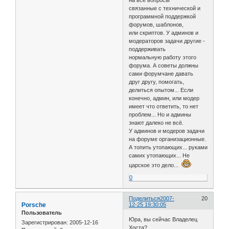
связанные с технической и
программной поддержкой
форумов, шаблонов,
или скриптов. У админов и
модераторов задачи другие -
поддерживать
нормальную работу этого
форума. А советы должны
сами форумчане давать
друг другу, помогать,
делиться опытом... Если
конечно, админ, или модер
имеет что ответить, то нет
проблем... Но и админы
знают далеко не всё.
У админов и модеров задачи
на форуме организационные.
А топить утопающих... руками
самих утопающих... Не
царское это дело...
0
Поделиться
2007-
20
Porsche
12-25 19:30:05
Пользователь
Юра, вы сейчас Владелец
Зарегистрирован
: 2005-12-16
Хоста?