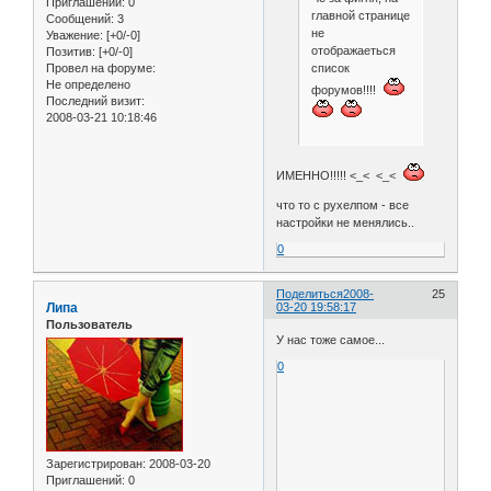
Приглашений:
0
главной странице
Сообщений:
3
не
Уважение:
[+0/-0]
отображаеться
Позитив:
[+0/-0]
список
Провел на форуме:
Не определено
форумов!!!!
Последний визит:
2008-03-21 10:18:46
ИМЕННО!!!!! <_< <_<
что то с рухелпом - все
настройки не менялись..
0
Поделиться
2008-
25
Липа
03-20 19:58:17
Пользователь
У нас тоже самое...
0
Зарегистрирован
: 2008-03-20
Приглашений:
0