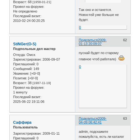
Возраст:
68
[1958-01-21]
Провел на форуме:
Так оно и останется.
Не определено
Новостей уже больше не
Последний визит:
будет.
2010-02-24 00:20:25
0
Поделиться
2009-
62
StiNGer(O-S)
01-13 20:09:07
Подпольных дел мастер
пускай будет по старому
Откуда:
Омск
главное чтоб работало)
Зарегистрирован
: 2006-09-07
Приглашений:
0
0
Сообщений:
149
Уважение:
[+0/-0]
Позитив:
[+0/-0]
Возраст:
38
[1987-11-19]
Провел на форуме:
1 минуту
Последний визит:
2025-06-22 19:11:06
Поделиться
2009-
63
Саффира
04-09 06:42:41
Пользователь
admin, подскажите
Зарегистрирован
: 2009-01-11
пожалуйста, есть ли каталог
Приглашений:
0