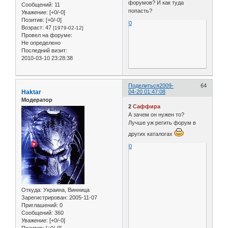
форумов? И как туда
Сообщений:
11
попасть?
Уважение:
[+0/-0]
Позитив:
[+0/-0]
0
Возраст:
47
[1979-02-12]
Провел на форуме:
Не определено
Последний визит:
2010-03-10 23:28:38
Поделиться
2009-
64
Haktar
04-20 01:47:08
Модератор
2
Саффира
А зачем он нужен то?
Лучше уж регить форум в
других каталогах
0
Откуда:
Украина, Винница
Зарегистрирован
: 2005-11-07
Приглашений:
0
Сообщений:
360
Уважение:
[+0/-0]
Позитив:
[+0/-0]