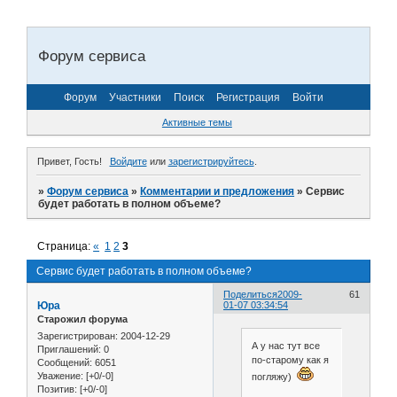
Форум сервиса
Форум
Участники
Поиск
Регистрация
Войти
Активные темы
Привет, Гость!
Войдите
или
зарегистрируйтесь
.
»
Форум сервиса
»
Комментарии и предложения
»
Сервис
будет работать в полном объеме?
Страница:
«
1
2
3
Сервис будет работать в полном объеме?
Поделиться
2009-
61
Юра
01-07 03:34:54
Старожил форума
Зарегистрирован
: 2004-12-29
А у нас тут все
Приглашений:
0
по-старому как я
Сообщений:
6051
Уважение:
[+0/-0]
погляжу)
Позитив:
[+0/-0]