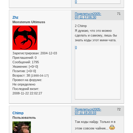
0
Поделиться
2005-
71
Zhz
07-11 17:06:30
Monsterum Ultimuss
2 Chimp
Я думаю, что это можно
сделать и самому, лишь бы
знать коды этот мини-чата.
0
Зарегистрирован
: 2004-12-03
Приглашений:
0
Сообщений:
1795
Уважение:
[+0/-0]
Позитив:
[+0/-0]
Возраст:
38
[1988-04-17]
Провел на форуме:
Не определено
Последний визит:
2008-11-22 22:02:27
Поделиться
2005-
72
Chimp
07-11 18:20:33
Пользователь
Так коды найду. Только я в
этом совсем чайник...