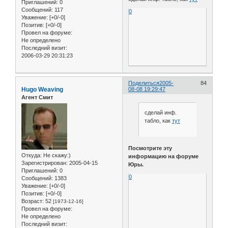
Приглашений:
0
Сообщений:
117
0
Уважение:
[+0/-0]
Позитив:
[+0/-0]
Провел на форуме:
Не определено
Последний визит:
2006-03-29 20:31:23
Поделиться
2005-
84
Hugo Weaving
08-08 19:29:47
Агент Смит
сделай инф.
табло, как
тут
Посмотрите эту
Откуда:
Не скажу:)
информацию на форуме
Зарегистрирован
: 2005-04-15
Юры.
Приглашений:
0
0
Сообщений:
1383
Уважение:
[+0/-0]
Позитив:
[+0/-0]
Возраст:
52
[1973-12-16]
Провел на форуме:
Не определено
Последний визит: