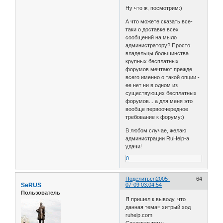
Ну что ж, посмотрим:)
А что можете сказать все-
таки о доставке всех
сообщений на мыло
администратору? Просто
владельцы большинства
крупных бесплатных
форумов мечтают прежде
всего именно о такой опции -
ее нет ни в одном из
существующих бесплатных
форумов... а для меня это
вообще первоочередное
требование к форуму:)
В любом случае, желаю
администрации RuHelp-а
удачи!
0
Поделиться
2005-
64
SeRUS
07-09 03:04:54
Пользователь
Я пришел к выводу, что
данная тема= хитрый ход
ruhelp.com