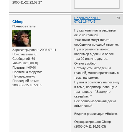
2008-11-22 22:02:27
Поделиться
2005-
70
Chimp
07-11 16:47:45
Пользователь
Ну как мини чат в открытом
окне на главной.
Участники могут писать
сообщения по одной строчке.
Ну и ограничить можно,
Зарегистрирован
: 2005-07-11
например в день не более
Приглашений:
0
Сообщений:
69
там 20 или что другое.
Уважение:
[+0/-0]
Очень удобно.
Позитив:
[+0/-0]
Потому что находясь на
Провел на форуме:
главной, можно приглашать в
Не определено
тему, например.
Последний визит:
Ну вот я ссылочку на песенку
2006-06-25 18:53:35
в теме, например, повешу, а
там напишу - "Заходите,
скачайте..."
Все равно маленькая доска
объявлений.
Видел в реализации vBulletin.
Отредактировано Chimp
(2005-07-11 16:51:03)