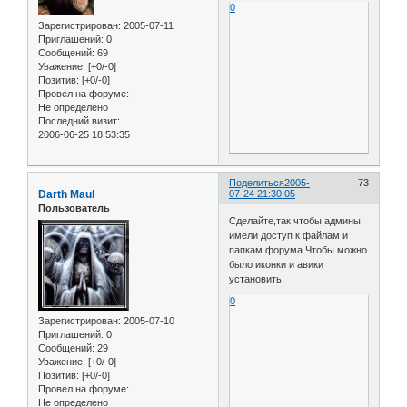
0
Зарегистрирован
: 2005-07-11
Приглашений:
0
Сообщений:
69
Уважение:
[+0/-0]
Позитив:
[+0/-0]
Провел на форуме:
Не определено
Последний визит:
2006-06-25 18:53:35
Поделиться
2005-
73
Darth Maul
07-24 21:30:05
Пользователь
Сделайте,так чтобы админы
имели доступ к файлам и
папкам форума.Чтобы можно
было иконки и авики
установить.
0
Зарегистрирован
: 2005-07-10
Приглашений:
0
Сообщений:
29
Уважение:
[+0/-0]
Позитив:
[+0/-0]
Провел на форуме:
Не определено