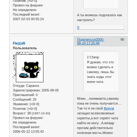
Позитив:
[+0/-0]
Провел на форуме:
Не определено
Последний визит:
А ты можешь подсказать как
2007-02-03 00:55:24
настроить?
0
Поделиться
2005-
90
Fle)(oR
08-24 17:25:48
Пользователь
2 Chimp
Я думаю, что это
можно сделать и
самому, лишь бы
знать коды этот
мини-чата.
Откуда:
Саранск
Зарегистрирован
: 2005-08-05
Приглашений:
0
Млин....понимаете,самому
Сообщений:
25
пока не очень получается....
Уважение:
[+0/-0]
Так-то я на свой
Форум
Позитив:
[+0/-0]
затащил всевозможные
Возраст:
38
[1987-10-30]
Провел на форуме:
скрипты,а вот скрипт чата
Не определено
найти не могу...А,между
Последний визит:
прочим действительно
2006-05-22 13:55:43
полезная весчь.Можно