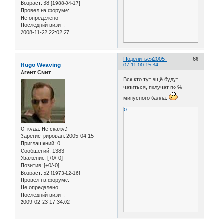
Возраст:
38
[1988-04-17]
Провел на форуме:
Не определено
Последний визит:
2008-11-22 22:02:27
Поделиться
2005-
66
Hugo Weaving
07-11 00:15:34
Агент Смит
Все кто тут ещё будут
чатиться, получат по %
минусного балла.
0
Откуда:
Не скажу:)
Зарегистрирован
: 2005-04-15
Приглашений:
0
Сообщений:
1383
Уважение:
[+0/-0]
Позитив:
[+0/-0]
Возраст:
52
[1973-12-16]
Провел на форуме:
Не определено
Последний визит:
2009-02-23 17:34:02