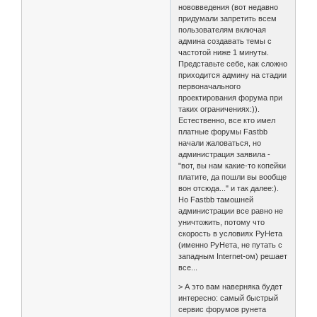
нововведения (вот недавно
придумали запретить всем
пользователям включая
админа создавать темы с
частотой ниже 1 минуты.
Представьте себе, как сложно
приходится админу на стадии
первоначального
проектирования форума при
таких ограничениях:)).
Естественно, все кто имел
платные форумы Fastbb
начали жаловаться, но
администрация заявила -
"вот, вы нам какие-то копейки
платите, да пошли вы вообще
вон отсюда..." и так далее:).
Но Fastbb тамошней
администрации все равно не
уничтожить, потому что
скорость в условиях РуНета
(именно РуНета, не путать с
западным Internet-ом) решает
все...
> А это вам наверняка будет
интересно: cамый быстрый
сервис форумов рунета