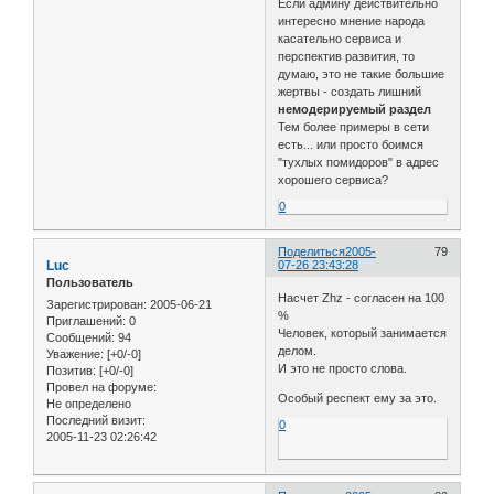
Если админу действительно
интересно мнение народа
касательно сервиса и
перспектив развития, то
думаю, это не такие большие
жертвы - создать лишний
немодерируемый раздел
Тем более примеры в сети
есть... или просто боимся
"тухлых помидоров" в адрес
хорошего сервиса?
0
Поделиться
2005-
79
Luc
07-26 23:43:28
Пользователь
Насчет Zhz - согласен на 100
Зарегистрирован
: 2005-06-21
%
Приглашений:
0
Человек, который занимается
Сообщений:
94
делом.
Уважение:
[+0/-0]
И это не просто слова.
Позитив:
[+0/-0]
Провел на форуме:
Особый респект ему за это.
Не определено
Последний визит:
0
2005-11-23 02:26:42