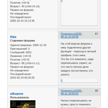
0
Позитив:
[+0/-0]
Возраст:
40
[1986-05-29]
Провел на форуме:
Не определено
Последний визит:
2005-10-15 23:13:36
Поделиться
2005-
87
Юра
08-21 14:19:36
Старожил форума
На этой версии форума к
Зарегистрирован
: 2004-12-29
нику подключена другая
Приглашений:
0
функция - переход в личный
Сообщений:
6051
профиль этого ника.
Уважение:
[+0/-0]
Что бы это изменить, надо
Позитив:
[+0/-0]
переписывать скрипт, но
Возраст:
68
[1958-01-21]
Провел на форуме:
это чисто личное дело
Не определено
каждого (естественно, кто
Последний визит:
умеет).
2010-02-24 00:20:25
0
Поделиться
2005-
88
allkapone
08-21 18:05:53
Пользователь
Ничего переписывать не
нужно, просто поменять