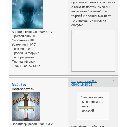
профиле пользователя рядом
с каждым постом было бы
написанно "он лайн" или
"офлайн" в зависимости от
того находится ли он на
форуме.
Зарегистрирован
: 2005-07-29
0
Приглашений:
0
Сообщений:
88
Уважение:
[+0/-0]
Позитив:
[+0/-0]
Провел на форуме:
Не определено
Последний визит:
2008-11-08 23:18:43
Поделиться
2005-
83
McJakov
08-08 19:10:31
Пользователь
А по мне можна
было б создать
ленту
новостей....
Зарегистрирован
: 2005-03-25
сделай инф. табло, как
тут