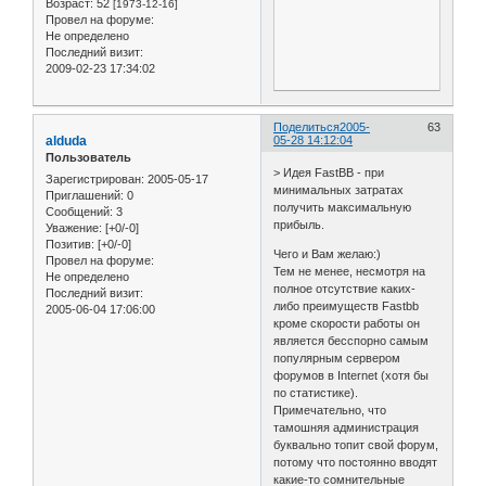
Возраст:
52
[1973-12-16]
Провел на форуме:
Не определено
Последний визит:
2009-02-23 17:34:02
Поделиться
2005-
63
alduda
05-28 14:12:04
Пользователь
> Идея FastBB - при
Зарегистрирован
: 2005-05-17
минимальных затратах
Приглашений:
0
получить максимальную
Сообщений:
3
прибыль.
Уважение:
[+0/-0]
Позитив:
[+0/-0]
Чего и Вам желаю:)
Провел на форуме:
Тем не менее, несмотря на
Не определено
полное отсутствие каких-
Последний визит:
либо преимуществ Fastbb
2005-06-04 17:06:00
кроме скорости работы он
является бесспорно самым
популярным сервером
форумов в Internet (хотя бы
по статистике).
Примечательно, что
тамошняя администрация
буквально топит свой форум,
потому что постоянно вводят
какие-то сомнительные