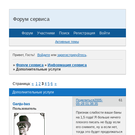
Форум сервиса
Форум
Участники
Поиск
Регистрация
Войти
Активные темы
Привет, Гость!
Войдите
или
зарегистрируйтесь
.
»
Форум сервиса
»
Информация сервиса
»
Дополнительные услуги
Страница:
«
1
2
3
4
5
6
»
Дополнительные услуги
Поделиться
2005-
61
Ganju-bas
05-28 01:38:35
Пользователь
Признак слабости ваши баны
на 1,5 года! Я больше ничего
плохого писать не буду если
его снимите, ну а если нет,
тогда это будет продолжаться