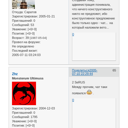
Создавая тему,
администрация понимала,
что ничего конструктивного
Откуда:
Саратов
никто не предложет, ибо
Зарегистрирован
: 2005-01-21
конструктивное предложение
Приглашений:
0
было только одно - чат... на
Сообщений:
53
который наложили вето...
Уважение:
[+0/-0]
Позитив:
[+0/-0]
0
Возраст:
39
[1987-05-04]
Провел на форуме:
Не определено
Последний визит:
2005-07-11 03:24:03
Поделиться
2005-
65
Zhz
07-10 22:29:44
Monsterum Ultimuss
2 SeRUS
Между прочим, чат таки
появился
.
0
Зарегистрирован
: 2004-12-03
Приглашений:
0
Сообщений:
1795
Уважение:
[+0/-0]
Позитив:
[+0/-0]