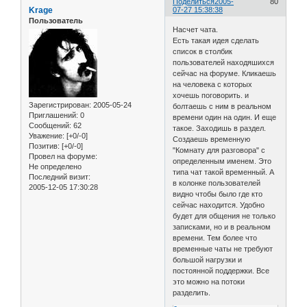
Поделиться
2005-
80
Krage
07-27 15:38:38
Пользователь
Насчет чата.
Есть такая идея сделать
список в столбик
пользователей находяшихся
сейчас на форуме. Кликаешь
на человека с которых
хочешь поговорить. и
Зарегистрирован
: 2005-05-24
болтаешь с ним в реальном
Приглашений:
0
времени один на один. И еще
Сообщений:
62
такое. Заходишь в раздел.
Уважение:
[+0/-0]
Создаешь временную
Позитив:
[+0/-0]
"Комнату для разговора" с
Провел на форуме:
определенным именем. Это
Не определено
типа чат такой временный. А
Последний визит:
в колонке пользователей
2005-12-05 17:30:28
видно чтобы было где кто
сейчас находится. Удобно
будет для общения не только
записками, но и в реальном
времени. Тем более что
временные чаты не требуют
большой нагрузки и
постоянной поддержки. Все
это можно на потоки
разделить.