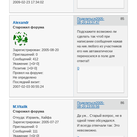
2009-02-23 17:34:02
Поделиться
2005-
85
Alexandr
08-20 23:37:47
Старожил форума
Подскажите возможно ли
сделать так чтоб при
написании сообщения нажав
на ник любого из участников
Зарегистрирован
: 2005-08-20
его ник автаматически
Приглашений:
0
переносился в поле для
Сообщений:
412
ответа!!
Уважение:
[+0/-0]
Позитив:
[+0/-0]
0
Провел на форуме:
Не определено
Последний визит:
2007-02-03 00:55:24
Поделиться
2005-
86
M.Vitalik
08-20 23:55:56
Старожил форума
Да уж... Старый вопрос, не в
Откуда:
Израиль, Хайфа
одной теме обсуждался.
Зарегистрирован
: 2005-07-27
И всегда отвечали так: Это
Приглашений:
0
невозможно.
Сообщений:
111
Уважение:
[+0/-0]