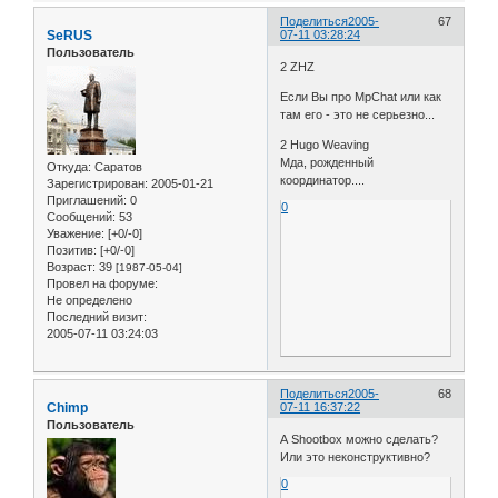
Поделиться
2005-
67
SeRUS
07-11 03:28:24
Пользователь
2 ZHZ
Если Вы про MpChat или как
там его - это не серьезно...
2 Hugo Weaving
Мда, рожденный
Откуда:
Саратов
координатор....
Зарегистрирован
: 2005-01-21
Приглашений:
0
0
Сообщений:
53
Уважение:
[+0/-0]
Позитив:
[+0/-0]
Возраст:
39
[1987-05-04]
Провел на форуме:
Не определено
Последний визит:
2005-07-11 03:24:03
Поделиться
2005-
68
Chimp
07-11 16:37:22
Пользователь
А Shootbox можно сделать?
Или это неконструктивно?
0