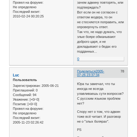
Провел на форуме:
зачем админу повторять, или
Не определено
подтверждать?
Последний визит:
Вот если он не согласен с
2010-02-24 00:20:25
ответом модера, то он
не стесняется поправить, или
опровергнуть ответ.
Так что, не надо думать, что
злые бояре обманывают
доброго царя, и не
докладывают о бедах его
подданных...
0
Поделиться
2005-
78
Luc
07-26 23:37:34
Пользователь
Юра ты замечал, что ты
Зарегистрирован
: 2005-06-21
иногда не всегда
Приглашений:
0
улавливаешь сути вопросов?
Сообщений:
94
С русским языком проблем
Уважение:
[+0/-0]
нет?
Позитив:
[+0/-0]
Провел на форуме:
Спору нет о том, что админ
Не определено
тоже всё читает. И разговор
Последний визит:
не о "злых болярах".
2005-11-23 02:26:42
PS