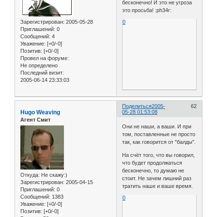
бесконечно! И это не угроза
это просьба! :ph34r:
Зарегистрирован
: 2005-05-28
0
Приглашений:
0
Сообщений:
4
Уважение:
[+0/-0]
Позитив:
[+0/-0]
Провел на форуме:
Не определено
Последний визит:
2005-06-14 23:33:03
Поделиться
2005-
62
Hugo Weaving
05-28 01:53:08
Агент Смит
Они не наши, а ваши. И при
том, поставленные не просто
так, как говорится от "балды".
На счёт того, что вы говорил,
что будет продолжаться
бесконечно, то думаю не
Откуда:
Не скажу:)
стоит. Не зачем лишний раз
Зарегистрирован
: 2005-04-15
тратить наше и ваше время.
Приглашений:
0
Сообщений:
1383
0
Уважение:
[+0/-0]
Позитив:
[+0/-0]