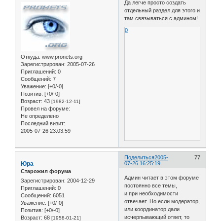
Да легче просто создать
отдельный раздел для этого и
там связываться с админом!
0
Откуда:
www.pronets.org
Зарегистрирован
: 2005-07-26
Приглашений:
0
Сообщений:
7
Уважение:
[+0/-0]
Позитив:
[+0/-0]
Возраст:
43
[1982-12-11]
Провел на форуме:
Не определено
Последний визит:
2005-07-26 23:03:59
Поделиться
2005-
77
Юра
07-26 16:25:19
Старожил форума
Админ читает в этом форуме
Зарегистрирован
: 2004-12-29
постоянно все темы,
Приглашений:
0
и при необходимости
Сообщений:
6051
отвечает. Но если модератор,
Уважение:
[+0/-0]
или координатор дали
Позитив:
[+0/-0]
исчерпывающий ответ, то
Возраст:
68
[1958-01-21]