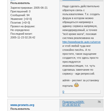
Пользователь
Надо сделать действительно
Зарегистрирован
: 2005-06-21
обратную связь с
Приглашений:
0
пользователями. Т.е. создать
Сообщений:
94
форум в котором можно
Уважение:
[+0/-0]
обращаться например к
Позитив:
[+0/-0]
админу сервиса напрямую,
Провел на форуме:
Не определено
немодерируемый, а точнее
Последний визит:
"всё кроме мата", похожая
2005-11-23 02:26:42
система реализавана на
http://wwwboards.auto.ru/server
и чтоб любой туда мог
спокойно писАть. А то
простите, такое ощущение
создается, что здесь просто
преследуются
инакомыслящие, т.е. чуть
сделаешь замечание по
сервису - жди репрессий.
admin - респект за установку
портала.
0
Поделиться
2005-
76
www.pronets.org
07-26 00:53:47
Пользователь