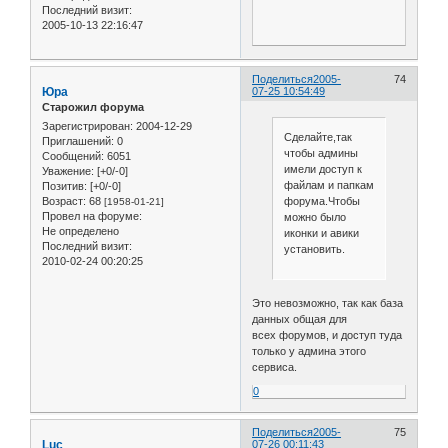
Последний визит:
2005-10-13 22:16:47
Поделиться
2005-
74
Юра
07-25 10:54:49
Старожил форума
Зарегистрирован
: 2004-12-29
Сделайте,так
Приглашений:
0
чтобы админы
Сообщений:
6051
имели доступ к
Уважение:
[+0/-0]
файлам и папкам
Позитив:
[+0/-0]
форума.Чтобы
Возраст:
68
[1958-01-21]
Провел на форуме:
можно было
Не определено
иконки и авики
Последний визит:
установить.
2010-02-24 00:20:25
Это невозможно, так как база
данных общая для
всех форумов, и доступ туда
только у админа этого
сервиса.
0
Поделиться
2005-
75
Luc
07-26 00:11:43